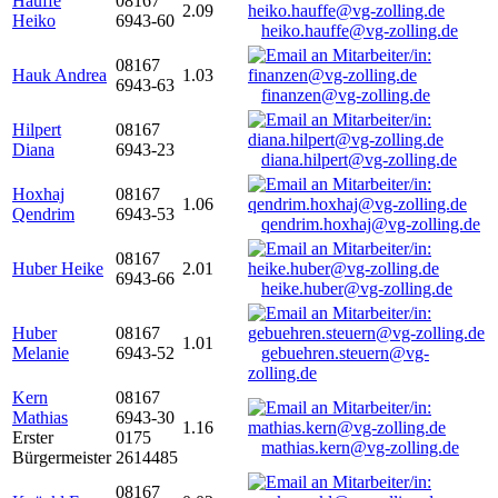
Hauffe
08167
2.09
Heiko
6943-60
heiko.hauffe@vg-zolling.de
08167
Hauk Andrea
1.03
6943-63
finanzen@vg-zolling.de
Hilpert
08167
Diana
6943-23
diana.hilpert@vg-zolling.de
Hoxhaj
08167
1.06
Qendrim
6943-53
qendrim.hoxhaj@vg-zolling.de
08167
Huber Heike
2.01
6943-66
heike.huber@vg-zolling.de
Huber
08167
1.01
Melanie
6943-52
gebuehren.steuern@vg-
zolling.de
Kern
08167
Mathias
6943-30
1.16
Erster
0175
mathias.kern@vg-zolling.de
Bürgermeister
2614485
08167