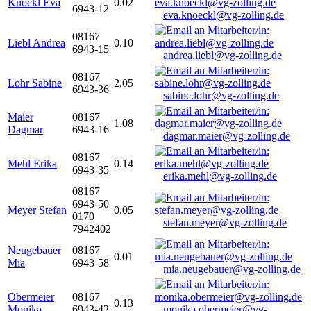
Knöckl Eva
0.02
6943-12
eva.knoeckl@vg-zolling.de
08167
Liebl Andrea
0.10
6943-15
andrea.liebl@vg-zolling.de
08167
Lohr Sabine
2.05
6943-36
sabine.lohr@vg-zolling.de
Maier
08167
1.08
Dagmar
6943-16
dagmar.maier@vg-zolling.de
08167
Mehl Erika
0.14
6943-35
erika.mehl@vg-zolling.de
08167
6943-50
Meyer Stefan
0.05
0170
stefan.meyer@vg-zolling.de
7942402
Neugebauer
08167
0.01
Mia
6943-58
mia.neugebauer@vg-zolling.de
Obermeier
08167
0.13
Monika
6943-42
monika.obermeier@vg-