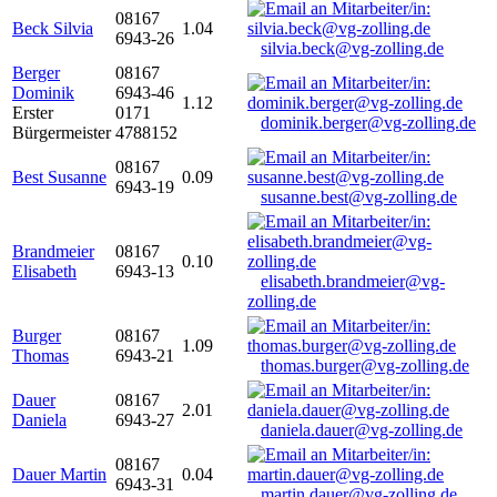
08167
Beck Silvia
1.04
6943-26
silvia.beck@vg-zolling.de
Berger
08167
Dominik
6943-46
1.12
Erster
0171
dominik.berger@vg-zolling.de
Bürgermeister
4788152
08167
Best Susanne
0.09
6943-19
susanne.best@vg-zolling.de
Brandmeier
08167
0.10
Elisabeth
6943-13
elisabeth.brandmeier@vg-
zolling.de
Burger
08167
1.09
Thomas
6943-21
thomas.burger@vg-zolling.de
Dauer
08167
2.01
Daniela
6943-27
daniela.dauer@vg-zolling.de
08167
Dauer Martin
0.04
6943-31
martin.dauer@vg-zolling.de