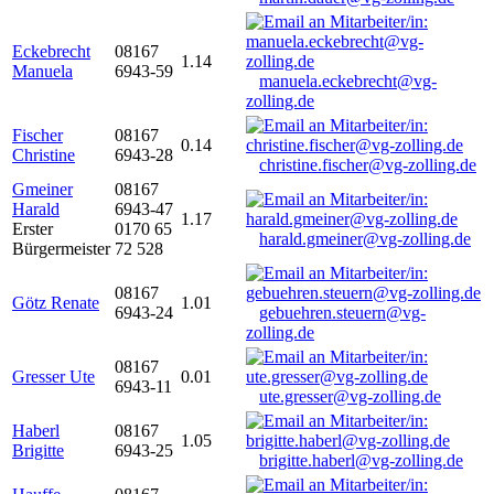
Eckebrecht
08167
1.14
Manuela
6943-59
manuela.eckebrecht@vg-
zolling.de
Fischer
08167
0.14
Christine
6943-28
christine.fischer@vg-zolling.de
Gmeiner
08167
Harald
6943-47
1.17
Erster
0170 65
harald.gmeiner@vg-zolling.de
Bürgermeister
72 528
08167
Götz Renate
1.01
6943-24
gebuehren.steuern@vg-
zolling.de
08167
Gresser Ute
0.01
6943-11
ute.gresser@vg-zolling.de
Haberl
08167
1.05
Brigitte
6943-25
brigitte.haberl@vg-zolling.de