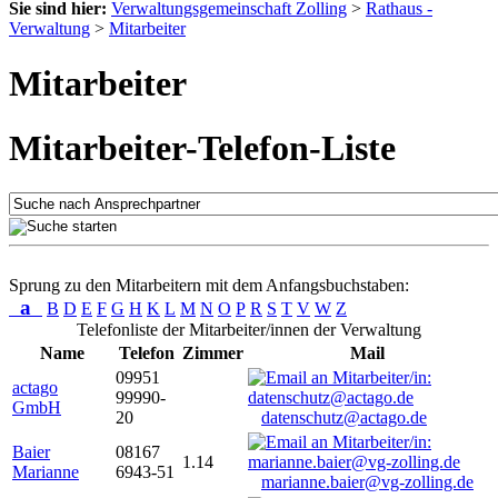
Sie sind hier:
Verwaltungsgemeinschaft Zolling
>
Rathaus -
Verwaltung
>
Mitarbeiter
Mitarbeiter
Mitarbeiter-Telefon-Liste
Sprung zu den Mitarbeitern mit dem Anfangsbuchstaben:
a
B
D
E
F
G
H
K
L
M
N
O
P
R
S
T
V
W
Z
Telefonliste der Mitarbeiter/innen der Verwaltung
Name
Telefon
Zimmer
Mail
09951
actago
99990-
GmbH
20
datenschutz@actago.de
Baier
08167
1.14
Marianne
6943-51
marianne.baier@vg-zolling.de