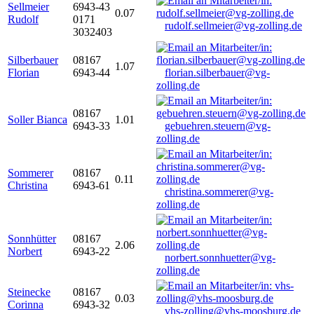
Sellmeier
6943-43
0.07
Rudolf
0171
rudolf.sellmeier@vg-zolling.de
3032403
Silberbauer
08167
1.07
Florian
6943-44
florian.silberbauer@vg-
zolling.de
08167
Soller Bianca
1.01
6943-33
gebuehren.steuern@vg-
zolling.de
Sommerer
08167
0.11
Christina
6943-61
christina.sommerer@vg-
zolling.de
Sonnhütter
08167
2.06
Norbert
6943-22
norbert.sonnhuetter@vg-
zolling.de
Steinecke
08167
0.03
Corinna
6943-32
vhs-zolling@vhs-moosburg.de