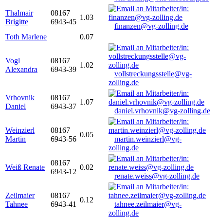
Thalmair
08167
1.03
Brigitte
6943-45
finanzen@vg-zolling.de
Toth Marlene
0.07
Vogl
08167
1.02
Alexandra
6943-39
vollstreckungsstelle@vg-
zolling.de
Vrhovnik
08167
1.07
Daniel
6943-37
daniel.vrhovnik@vg-zolling.de
Weinzierl
08167
0.05
Martin
6943-56
martin.weinzierl@vg-
zolling.de
08167
Weiß Renate
0.02
6943-12
renate.weiss@vg-zolling.de
Zeilmaier
08167
0.12
Tahnee
6943-41
tahnee.zeilmaier@vg-
zolling.de