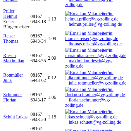
zolling.de
Priller
Helmut
08167
1.13
Erster
6943-18
helmut.priller@vg-zolling.de
Bürgermeister
Reiser
08167
1.09
Thomas
6943-34
thomas.reiser@vg-zolling.de
Riesch
08167
2.09
Maximilian
6943-55
maximilian.riesch@vg-
zolling.de
Rottmüller
08167
0.12
Julia
6943-62
julia.rottmueller@vg-zolling.de
Schranner
08167
1.06
Florian
6943-17
florian.schranner@vg-
zolling.de
08167
Schütt Lukas
1.15
6943-20
lukas.schuett@vg-zolling.de
08167