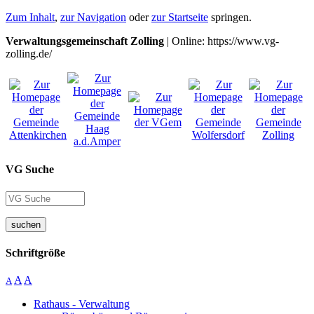
Zum Inhalt
,
zur Navigation
oder
zur Startseite
springen.
Verwaltungsgemeinschaft Zolling
| Online: https://www.vg-
zolling.de/
VG Suche
suchen
Schriftgröße
A
A
A
Rathaus - Verwaltung