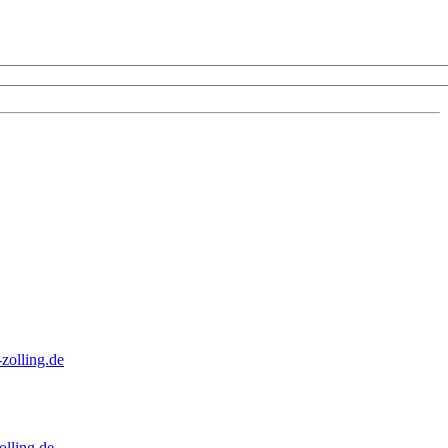
zolling.de
lling.de