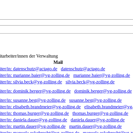
itarbeiter/innen der Verwaltung
Mail
datenschutz@actago.de
marianne.baier@vg-zolling.de
silvia.beck@vg-zolling.de
dominik.berger@vg-zolling.de
susanne.best@vg-zolling.de
elisabeth.brandmeier@vg-
thomas.burger@vg-zolling.de
daniela.dauer@vg-zolling.de
martin.dauer@vg-zolling.de
manuela.eckebrecht@vg-zo