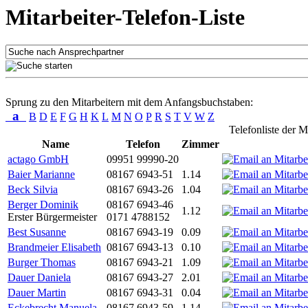
Mitarbeiter-Telefon-Liste
Sprung zu den Mitarbeitern mit dem Anfangsbuchstaben:
a
B
D
E
F
G
H
K
L
M
N
O
P
R
S
T
V
W
Z
Telefonliste der M
Name
Telefon
Zimmer
actago GmbH
09951 99990-20
Baier Marianne
08167 6943-51
1.14
Beck Silvia
08167 6943-26
1.04
Berger Dominik
08167 6943-46
1.12
Erster Bürgermeister
0171 4788152
Best Susanne
08167 6943-19
0.09
Brandmeier Elisabeth
08167 6943-13
0.10
Burger Thomas
08167 6943-21
1.09
Dauer Daniela
08167 6943-27
2.01
Dauer Martin
08167 6943-31
0.04
Eckebrecht Manuela
08167 6943-59
1.14