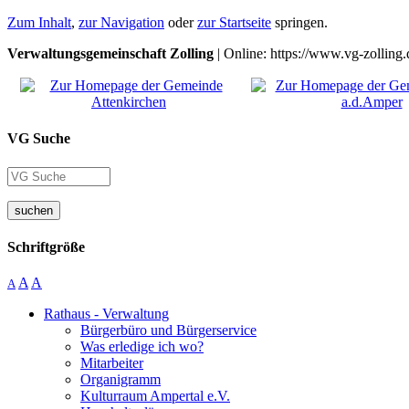
Zum Inhalt
,
zur Navigation
oder
zur Startseite
springen.
Verwaltungsgemeinschaft Zolling
| Online: https://www.vg-zolling.
VG Suche
suchen
Schriftgröße
A
A
A
Rathaus - Verwaltung
Bürgerbüro und Bürgerservice
Was erledige ich wo?
Mitarbeiter
Organigramm
Kulturraum Ampertal e.V.