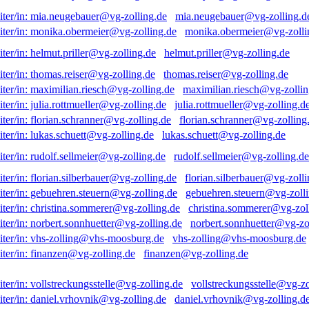
mia.neugebauer@vg-zolling.d
monika.obermeier@vg-zolli
helmut.priller@vg-zolling.de
thomas.reiser@vg-zolling.de
maximilian.riesch@vg-zollin
julia.rottmueller@vg-zolling.d
florian.schranner@vg-zolling
lukas.schuett@vg-zolling.de
rudolf.sellmeier@vg-zolling.de
florian.silberbauer@vg-zolli
gebuehren.steuern@vg-zolli
christina.sommerer@vg-zol
norbert.sonnhuetter@vg-zo
vhs-zolling@vhs-moosburg.de
finanzen@vg-zolling.de
vollstreckungsstelle@vg-zo
daniel.vrhovnik@vg-zolling.d