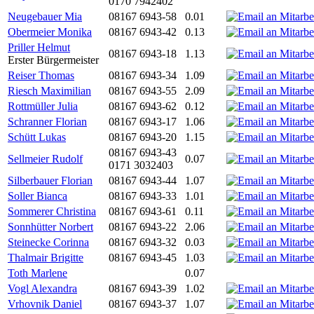
0170 7942402
Neugebauer Mia
08167 6943-58
0.01
Obermeier Monika
08167 6943-42
0.13
Priller Helmut
08167 6943-18
1.13
Erster Bürgermeister
Reiser Thomas
08167 6943-34
1.09
Riesch Maximilian
08167 6943-55
2.09
Rottmüller Julia
08167 6943-62
0.12
Schranner Florian
08167 6943-17
1.06
Schütt Lukas
08167 6943-20
1.15
08167 6943-43
Sellmeier Rudolf
0.07
0171 3032403
Silberbauer Florian
08167 6943-44
1.07
Soller Bianca
08167 6943-33
1.01
Sommerer Christina
08167 6943-61
0.11
Sonnhütter Norbert
08167 6943-22
2.06
Steinecke Corinna
08167 6943-32
0.03
Thalmair Brigitte
08167 6943-45
1.03
Toth Marlene
0.07
Vogl Alexandra
08167 6943-39
1.02
Vrhovnik Daniel
08167 6943-37
1.07