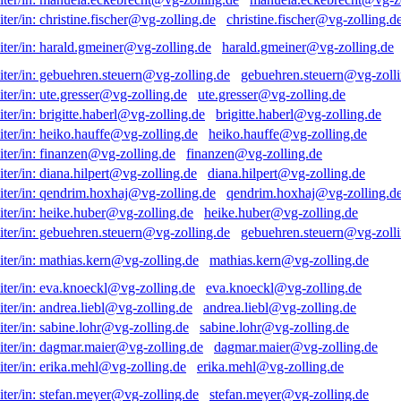
christine.fischer@vg-zolling.d
harald.gmeiner@vg-zolling.de
gebuehren.steuern@vg-zolli
ute.gresser@vg-zolling.de
brigitte.haberl@vg-zolling.de
heiko.hauffe@vg-zolling.de
finanzen@vg-zolling.de
diana.hilpert@vg-zolling.de
qendrim.hoxhaj@vg-zolling.d
heike.huber@vg-zolling.de
gebuehren.steuern@vg-zolli
mathias.kern@vg-zolling.de
eva.knoeckl@vg-zolling.de
andrea.liebl@vg-zolling.de
sabine.lohr@vg-zolling.de
dagmar.maier@vg-zolling.de
erika.mehl@vg-zolling.de
stefan.meyer@vg-zolling.de