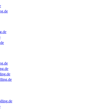
e
ng.de
g.de
e
.de
ng.de
ng.de
ling.de
lling.de
lling.de
e