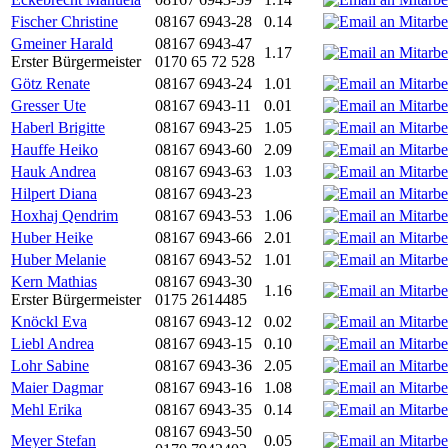
Fischer Christine
08167 6943-28
0.14
Gmeiner Harald
08167 6943-47
1.17
Erster Bürgermeister
0170 65 72 528
Götz Renate
08167 6943-24
1.01
Gresser Ute
08167 6943-11
0.01
Haberl Brigitte
08167 6943-25
1.05
Hauffe Heiko
08167 6943-60
2.09
Hauk Andrea
08167 6943-63
1.03
Hilpert Diana
08167 6943-23
Hoxhaj Qendrim
08167 6943-53
1.06
Huber Heike
08167 6943-66
2.01
Huber Melanie
08167 6943-52
1.01
Kern Mathias
08167 6943-30
1.16
Erster Bürgermeister
0175 2614485
Knöckl Eva
08167 6943-12
0.02
Liebl Andrea
08167 6943-15
0.10
Lohr Sabine
08167 6943-36
2.05
Maier Dagmar
08167 6943-16
1.08
Mehl Erika
08167 6943-35
0.14
08167 6943-50
Meyer Stefan
0.05