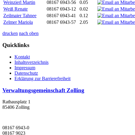
Weinzierl Martin
08167 6943-56
0.05
Weiß Renate
08167 6943-12
0.02
Zeilmaier Tahnee
08167 6943-41
0.12
Zelmer Mariola
08167 6943-57
2.05
drucken
nach oben
Quicklinks
Kontakt
Inhaltsverzeichnis
Impressum
Datenschutz
Erklärung zur Barrierefreiheit
Verwaltungsgemeinschaft Zolling
Rathausplatz 1
85406 Zolling
08167 6943-0
08167 9023