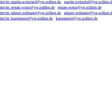
martin.weinzierl@vg-zolling.
renate.weiss@vg-zolling.de
tahnee.zeilmaier@vg-zolling.
kaemmerei@vg-zolling.de