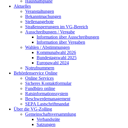
Haushaltspläne
Aktuelles
Veranstaltungen
Bekanntmachungen
Stellenangebote
Straßensperrungen im VG-Bereich
Ausschreibungen / Vergabe
Information über Ausschreibungen
Information über Vergaben
Wahlen / Abstimmungen
Kommunalwahl 2026
Bundestagswahl 2025
Europawahl 2024
Notrufnummern
Behördenservice Online
Online Services
Sicheres Kontaktformular
Fundbüro online
Ratsinformationssystem
Beschwerdemanagement
SEPA Lastschriftmandat
Über die VG-Zolling
Gemeinschaftsversammlung
Verbandsräte
Satzungen