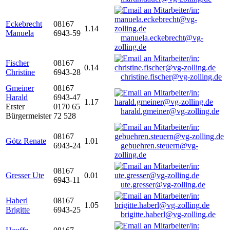
Eckebrecht
08167
1.14
Manuela
6943-59
manuela.eckebrecht@vg-
zolling.de
Fischer
08167
0.14
Christine
6943-28
christine.fischer@vg-zolling.de
Gmeiner
08167
Harald
6943-47
1.17
Erster
0170 65
harald.gmeiner@vg-zolling.de
Bürgermeister
72 528
08167
Götz Renate
1.01
6943-24
gebuehren.steuern@vg-
zolling.de
08167
Gresser Ute
0.01
6943-11
ute.gresser@vg-zolling.de
Haberl
08167
1.05
Brigitte
6943-25
brigitte.haberl@vg-zolling.de