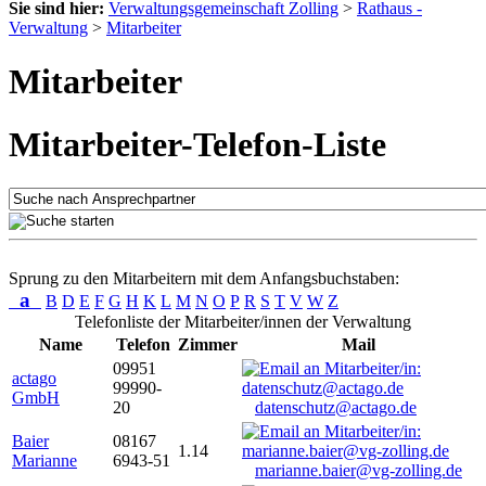
Sie sind hier:
Verwaltungsgemeinschaft Zolling
>
Rathaus -
Verwaltung
>
Mitarbeiter
Mitarbeiter
Mitarbeiter-Telefon-Liste
Sprung zu den Mitarbeitern mit dem Anfangsbuchstaben:
a
B
D
E
F
G
H
K
L
M
N
O
P
R
S
T
V
W
Z
Telefonliste der Mitarbeiter/innen der Verwaltung
Name
Telefon
Zimmer
Mail
09951
actago
99990-
GmbH
20
datenschutz@actago.de
Baier
08167
1.14
Marianne
6943-51
marianne.baier@vg-zolling.de