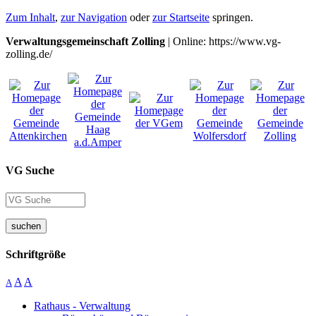
Zum Inhalt
,
zur Navigation
oder
zur Startseite
springen.
Verwaltungsgemeinschaft Zolling
| Online: https://www.vg-
zolling.de/
VG Suche
suchen
Schriftgröße
A
A
A
Rathaus - Verwaltung