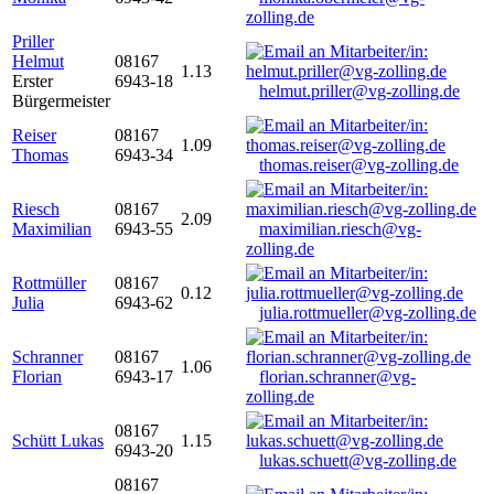
zolling.de
Priller
Helmut
08167
1.13
Erster
6943-18
helmut.priller@vg-zolling.de
Bürgermeister
Reiser
08167
1.09
Thomas
6943-34
thomas.reiser@vg-zolling.de
Riesch
08167
2.09
Maximilian
6943-55
maximilian.riesch@vg-
zolling.de
Rottmüller
08167
0.12
Julia
6943-62
julia.rottmueller@vg-zolling.de
Schranner
08167
1.06
Florian
6943-17
florian.schranner@vg-
zolling.de
08167
Schütt Lukas
1.15
6943-20
lukas.schuett@vg-zolling.de
08167