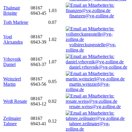
Thalmair
08167
1.03
Brigitte
6943-45
finanzen@vg-zolling.de
Toth Marlene
0.07
Vogl
08167
1.02
Alexandra
6943-39
vollstreckungsstelle@vg-
zolling.de
Vrhovnik
08167
1.07
Daniel
6943-37
daniel.vrhovnik@vg-zolling.de
Weinzierl
08167
0.05
Martin
6943-56
martin.weinzierl@vg-
zolling.de
08167
Weiß Renate
0.02
6943-12
renate.weiss@vg-zolling.de
Zeilmaier
08167
0.12
Tahnee
6943-41
tahnee.zeilmaier@vg-
zolling.de