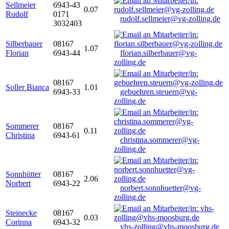
Sellmeier
6943-43
0.07
Rudolf
0171
rudolf.sellmeier@vg-zolling.de
3032403
Silberbauer
08167
1.07
Florian
6943-44
florian.silberbauer@vg-
zolling.de
08167
Soller Bianca
1.01
6943-33
gebuehren.steuern@vg-
zolling.de
Sommerer
08167
0.11
Christina
6943-61
christina.sommerer@vg-
zolling.de
Sonnhütter
08167
2.06
Norbert
6943-22
norbert.sonnhuetter@vg-
zolling.de
Steinecke
08167
0.03
Corinna
6943-32
vhs-zolling@vhs-moosburg.de