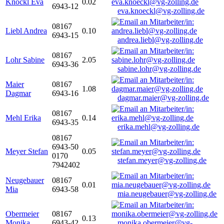
Knöckl Eva
0.02
6943-12
eva.knoeckl@vg-zolling.de
08167
Liebl Andrea
0.10
6943-15
andrea.liebl@vg-zolling.de
08167
Lohr Sabine
2.05
6943-36
sabine.lohr@vg-zolling.de
Maier
08167
1.08
Dagmar
6943-16
dagmar.maier@vg-zolling.de
08167
Mehl Erika
0.14
6943-35
erika.mehl@vg-zolling.de
08167
6943-50
Meyer Stefan
0.05
0170
stefan.meyer@vg-zolling.de
7942402
Neugebauer
08167
0.01
Mia
6943-58
mia.neugebauer@vg-zolling.de
Obermeier
08167
0.13
Monika
6943-42
monika.obermeier@vg-