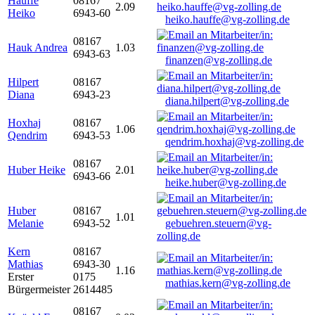
Hauffe
08167
2.09
Heiko
6943-60
heiko.hauffe@vg-zolling.de
08167
Hauk Andrea
1.03
6943-63
finanzen@vg-zolling.de
Hilpert
08167
Diana
6943-23
diana.hilpert@vg-zolling.de
Hoxhaj
08167
1.06
Qendrim
6943-53
qendrim.hoxhaj@vg-zolling.de
08167
Huber Heike
2.01
6943-66
heike.huber@vg-zolling.de
Huber
08167
1.01
Melanie
6943-52
gebuehren.steuern@vg-
zolling.de
Kern
08167
Mathias
6943-30
1.16
Erster
0175
mathias.kern@vg-zolling.de
Bürgermeister
2614485
08167