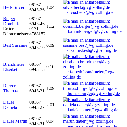
08167
Beck Silvia
1.04
6943-26
silvia.beck@vg-zolling.de
Berger
08167
Dominik
6943-46
1.12
Erster
0171
dominik.berger@vg-zolling.de
Bürgermeister
4788152
08167
Best Susanne
0.09
6943-19
susanne.best@vg-zolling.de
Brandmeier
08167
0.10
Elisabeth
6943-13
elisabeth.brandmeier@vg-
zolling.de
Burger
08167
1.09
Thomas
6943-21
thomas.burger@vg-zolling.de
Dauer
08167
2.01
Daniela
6943-27
daniela.dauer@vg-zolling.de
08167
Dauer Martin
0.04
6943-31
martin.dauer@vg-zolling.de