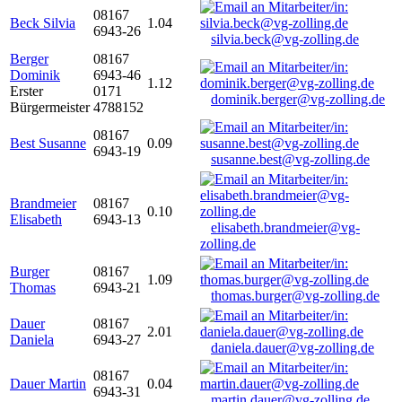
08167
Beck Silvia
1.04
6943-26
silvia.beck@vg-zolling.de
Berger
08167
Dominik
6943-46
1.12
Erster
0171
dominik.berger@vg-zolling.de
Bürgermeister
4788152
08167
Best Susanne
0.09
6943-19
susanne.best@vg-zolling.de
Brandmeier
08167
0.10
Elisabeth
6943-13
elisabeth.brandmeier@vg-
zolling.de
Burger
08167
1.09
Thomas
6943-21
thomas.burger@vg-zolling.de
Dauer
08167
2.01
Daniela
6943-27
daniela.dauer@vg-zolling.de
08167
Dauer Martin
0.04
6943-31
martin.dauer@vg-zolling.de