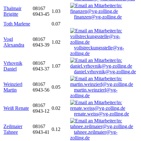
Thalmair
08167
1.03
Brigitte
6943-45
finanzen@vg-zolling.de
Toth Marlene
0.07
Vogl
08167
1.02
Alexandra
6943-39
vollstreckungsstelle@vg-
zolling.de
Vrhovnik
08167
1.07
Daniel
6943-37
daniel.vrhovnik@vg-zolling.de
Weinzierl
08167
0.05
Martin
6943-56
martin.weinzierl@vg-
zolling.de
08167
Weiß Renate
0.02
6943-12
renate.weiss@vg-zolling.de
Zeilmaier
08167
0.12
Tahnee
6943-41
tahnee.zeilmaier@vg-
zolling.de