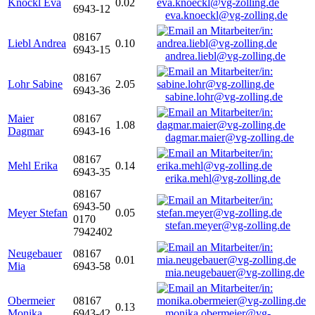
Knöckl Eva
0.02
6943-12
eva.knoeckl@vg-zolling.de
08167
Liebl Andrea
0.10
6943-15
andrea.liebl@vg-zolling.de
08167
Lohr Sabine
2.05
6943-36
sabine.lohr@vg-zolling.de
Maier
08167
1.08
Dagmar
6943-16
dagmar.maier@vg-zolling.de
08167
Mehl Erika
0.14
6943-35
erika.mehl@vg-zolling.de
08167
6943-50
Meyer Stefan
0.05
0170
stefan.meyer@vg-zolling.de
7942402
Neugebauer
08167
0.01
Mia
6943-58
mia.neugebauer@vg-zolling.de
Obermeier
08167
0.13
Monika
6943-42
monika.obermeier@vg-