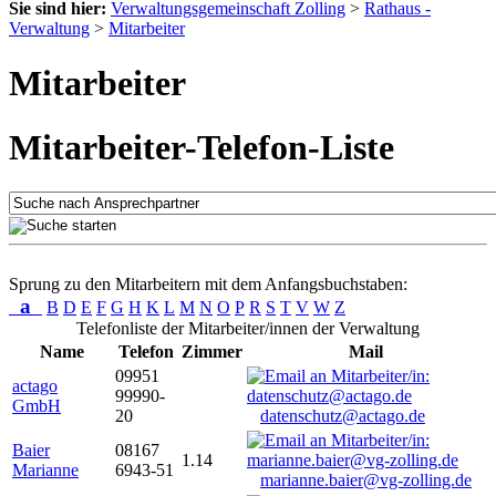
Sie sind hier:
Verwaltungsgemeinschaft Zolling
>
Rathaus -
Verwaltung
>
Mitarbeiter
Mitarbeiter
Mitarbeiter-Telefon-Liste
Sprung zu den Mitarbeitern mit dem Anfangsbuchstaben:
a
B
D
E
F
G
H
K
L
M
N
O
P
R
S
T
V
W
Z
Telefonliste der Mitarbeiter/innen der Verwaltung
Name
Telefon
Zimmer
Mail
09951
actago
99990-
GmbH
20
datenschutz@actago.de
Baier
08167
1.14
Marianne
6943-51
marianne.baier@vg-zolling.de