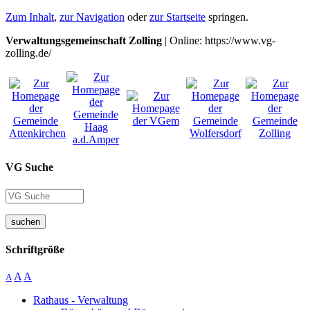
Zum Inhalt
,
zur Navigation
oder
zur Startseite
springen.
Verwaltungsgemeinschaft Zolling
| Online: https://www.vg-
zolling.de/
VG Suche
suchen
Schriftgröße
A
A
A
Rathaus - Verwaltung