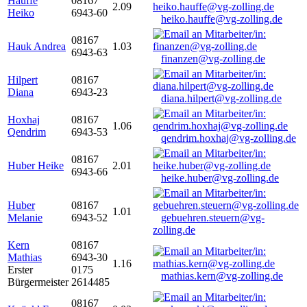
Hauffe
08167
2.09
Heiko
6943-60
heiko.hauffe@vg-zolling.de
08167
Hauk Andrea
1.03
6943-63
finanzen@vg-zolling.de
Hilpert
08167
Diana
6943-23
diana.hilpert@vg-zolling.de
Hoxhaj
08167
1.06
Qendrim
6943-53
qendrim.hoxhaj@vg-zolling.de
08167
Huber Heike
2.01
6943-66
heike.huber@vg-zolling.de
Huber
08167
1.01
Melanie
6943-52
gebuehren.steuern@vg-
zolling.de
Kern
08167
Mathias
6943-30
1.16
Erster
0175
mathias.kern@vg-zolling.de
Bürgermeister
2614485
08167