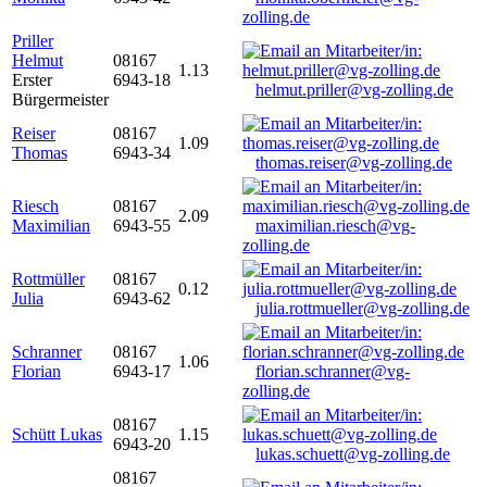
zolling.de
Priller
Helmut
08167
1.13
Erster
6943-18
helmut.priller@vg-zolling.de
Bürgermeister
Reiser
08167
1.09
Thomas
6943-34
thomas.reiser@vg-zolling.de
Riesch
08167
2.09
Maximilian
6943-55
maximilian.riesch@vg-
zolling.de
Rottmüller
08167
0.12
Julia
6943-62
julia.rottmueller@vg-zolling.de
Schranner
08167
1.06
Florian
6943-17
florian.schranner@vg-
zolling.de
08167
Schütt Lukas
1.15
6943-20
lukas.schuett@vg-zolling.de
08167