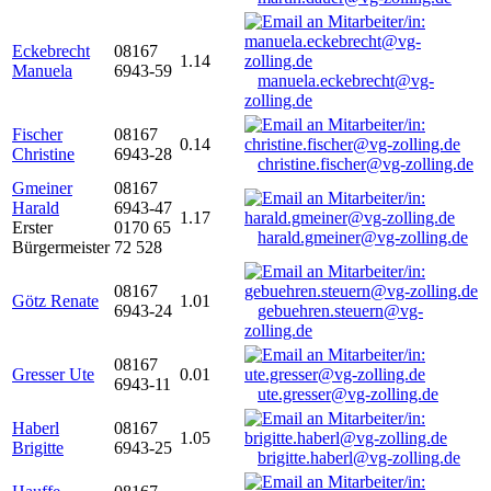
Eckebrecht
08167
1.14
Manuela
6943-59
manuela.eckebrecht@vg-
zolling.de
Fischer
08167
0.14
Christine
6943-28
christine.fischer@vg-zolling.de
Gmeiner
08167
Harald
6943-47
1.17
Erster
0170 65
harald.gmeiner@vg-zolling.de
Bürgermeister
72 528
08167
Götz Renate
1.01
6943-24
gebuehren.steuern@vg-
zolling.de
08167
Gresser Ute
0.01
6943-11
ute.gresser@vg-zolling.de
Haberl
08167
1.05
Brigitte
6943-25
brigitte.haberl@vg-zolling.de