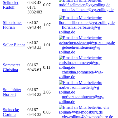
Sellmeier
6943-43
0.07
Rudolf
0171
rudolf.sellmeier@vg-zolling.de
3032403
Silberbauer
08167
1.07
Florian
6943-44
florian.silberbauer@vg-
zolling.de
08167
Soller Bianca
1.01
6943-33
gebuehren.steuern@vg-
zolling.de
Sommerer
08167
0.11
Christina
6943-61
christina.sommerer@vg-
zolling.de
Sonnhütter
08167
2.06
Norbert
6943-22
norbert.sonnhuetter@vg-
zolling.de
Steinecke
08167
0.03
Corinna
6943-32
vhs-zolling@vhs-moosburg.de