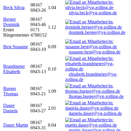
08167
Beck Silvia
1.04
6943-26
silvia.beck@vg-zolling.de
Berger
08167
Dominik
6943-46
1.12
Erster
0171
dominik.berger@vg-zolling.de
Bürgermeister
4788152
08167
Best Susanne
0.09
6943-19
susanne.best@vg-zolling.de
Brandmeier
08167
0.10
Elisabeth
6943-13
elisabeth.brandmeier@vg-
zolling.de
Burger
08167
1.09
Thomas
6943-21
thomas.burger@vg-zolling.de
Dauer
08167
2.01
Daniela
6943-27
daniela.dauer@vg-zolling.de
08167
Dauer Martin
0.04
6943-31
martin.dauer@vg-zolling.de