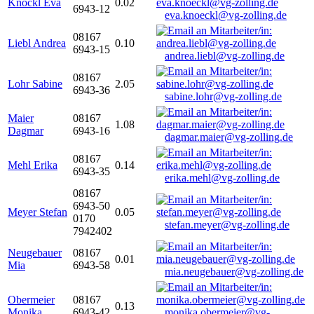
Knöckl Eva
0.02
6943-12
eva.knoeckl@vg-zolling.de
08167
Liebl Andrea
0.10
6943-15
andrea.liebl@vg-zolling.de
08167
Lohr Sabine
2.05
6943-36
sabine.lohr@vg-zolling.de
Maier
08167
1.08
Dagmar
6943-16
dagmar.maier@vg-zolling.de
08167
Mehl Erika
0.14
6943-35
erika.mehl@vg-zolling.de
08167
6943-50
Meyer Stefan
0.05
0170
stefan.meyer@vg-zolling.de
7942402
Neugebauer
08167
0.01
Mia
6943-58
mia.neugebauer@vg-zolling.de
Obermeier
08167
0.13
Monika
6943-42
monika.obermeier@vg-