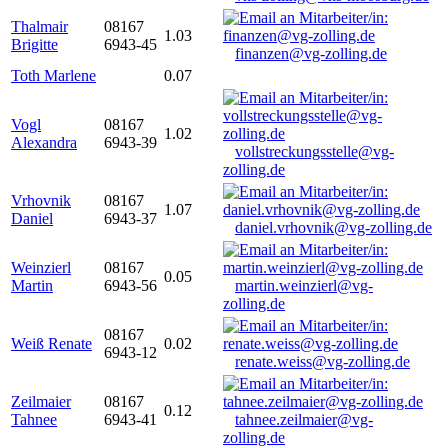
Thalmair
08167
1.03
Brigitte
6943-45
finanzen@vg-zolling.de
Toth Marlene
0.07
Vogl
08167
1.02
Alexandra
6943-39
vollstreckungsstelle@vg-
zolling.de
Vrhovnik
08167
1.07
Daniel
6943-37
daniel.vrhovnik@vg-zolling.de
Weinzierl
08167
0.05
Martin
6943-56
martin.weinzierl@vg-
zolling.de
08167
Weiß Renate
0.02
6943-12
renate.weiss@vg-zolling.de
Zeilmaier
08167
0.12
Tahnee
6943-41
tahnee.zeilmaier@vg-
zolling.de