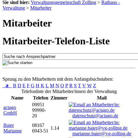
Sie sind hier:
Verwaltungsgemeinschaft Zolling
>
Rathaus -
Verwaltung
>
Mitarbeiter
Mitarbeiter
Mitarbeiter-Telefon-Liste
Sprung zu den Mitarbeitern mit dem Anfangsbuchstaben:
a
B
D
E
F
G
H
K
L
M
N
O
P
R
S
T
V
W
Z
Telefonliste der Mitarbeiter/innen der Verwaltung
Name
Telefon
Zimmer
Mail
09951
actago
99990-
GmbH
20
datenschutz@actago.de
Baier
08167
1.14
Marianne
6943-51
marianne.baier@vg-zolling.de