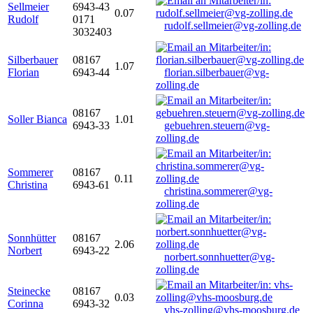
Sellmeier
6943-43
0.07
Rudolf
0171
rudolf.sellmeier@vg-zolling.de
3032403
Silberbauer
08167
1.07
Florian
6943-44
florian.silberbauer@vg-
zolling.de
08167
Soller Bianca
1.01
6943-33
gebuehren.steuern@vg-
zolling.de
Sommerer
08167
0.11
Christina
6943-61
christina.sommerer@vg-
zolling.de
Sonnhütter
08167
2.06
Norbert
6943-22
norbert.sonnhuetter@vg-
zolling.de
Steinecke
08167
0.03
Corinna
6943-32
vhs-zolling@vhs-moosburg.de