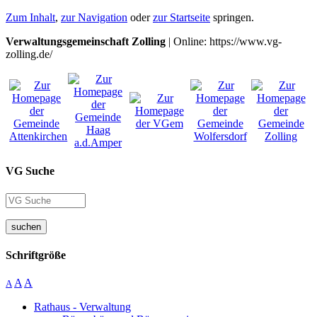
Zum Inhalt
,
zur Navigation
oder
zur Startseite
springen.
Verwaltungsgemeinschaft Zolling
| Online: https://www.vg-
zolling.de/
VG Suche
suchen
Schriftgröße
A
A
A
Rathaus - Verwaltung