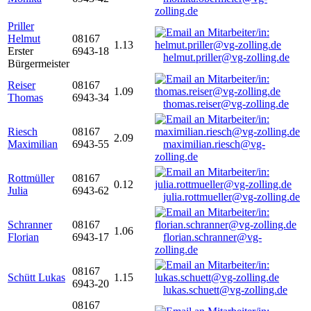
zolling.de
Priller
Helmut
08167
1.13
Erster
6943-18
helmut.priller@vg-zolling.de
Bürgermeister
Reiser
08167
1.09
Thomas
6943-34
thomas.reiser@vg-zolling.de
Riesch
08167
2.09
Maximilian
6943-55
maximilian.riesch@vg-
zolling.de
Rottmüller
08167
0.12
Julia
6943-62
julia.rottmueller@vg-zolling.de
Schranner
08167
1.06
Florian
6943-17
florian.schranner@vg-
zolling.de
08167
Schütt Lukas
1.15
6943-20
lukas.schuett@vg-zolling.de
08167