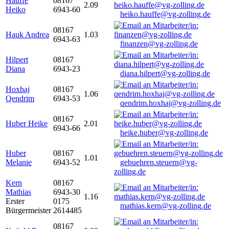
Hauffe
08167
2.09
Heiko
6943-60
heiko.hauffe@vg-zolling.de
08167
Hauk Andrea
1.03
6943-63
finanzen@vg-zolling.de
Hilpert
08167
Diana
6943-23
diana.hilpert@vg-zolling.de
Hoxhaj
08167
1.06
Qendrim
6943-53
qendrim.hoxhaj@vg-zolling.de
08167
Huber Heike
2.01
6943-66
heike.huber@vg-zolling.de
Huber
08167
1.01
Melanie
6943-52
gebuehren.steuern@vg-
zolling.de
Kern
08167
Mathias
6943-30
1.16
Erster
0175
mathias.kern@vg-zolling.de
Bürgermeister
2614485
08167