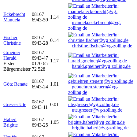
Eckebrecht
08167
1.14
Manuela
6943-59
manuela.eckebrecht@vg-
zolling.de
Fischer
08167
0.14
Christine
6943-28
christine.fischer@vg-zolling.de
Gmeiner
08167
Harald
6943-47
1.17
Erster
0170 65
harald.gmeiner@vg-zolling.de
Bürgermeister
72 528
08167
Götz Renate
1.01
6943-24
gebuehren.steuern@vg-
zolling.de
08167
Gresser Ute
0.01
6943-11
ute.gresser@vg-zolling.de
Haberl
08167
1.05
Brigitte
6943-25
brigitte.haberl@vg-zolling.de