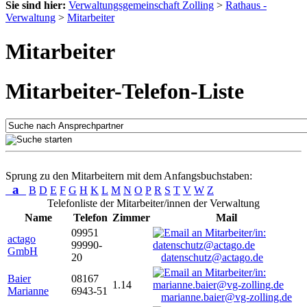
Sie sind hier:
Verwaltungsgemeinschaft Zolling
>
Rathaus -
Verwaltung
>
Mitarbeiter
Mitarbeiter
Mitarbeiter-Telefon-Liste
Sprung zu den Mitarbeitern mit dem Anfangsbuchstaben:
a
B
D
E
F
G
H
K
L
M
N
O
P
R
S
T
V
W
Z
Telefonliste der Mitarbeiter/innen der Verwaltung
Name
Telefon
Zimmer
Mail
09951
actago
99990-
GmbH
20
datenschutz@actago.de
Baier
08167
1.14
Marianne
6943-51
marianne.baier@vg-zolling.de