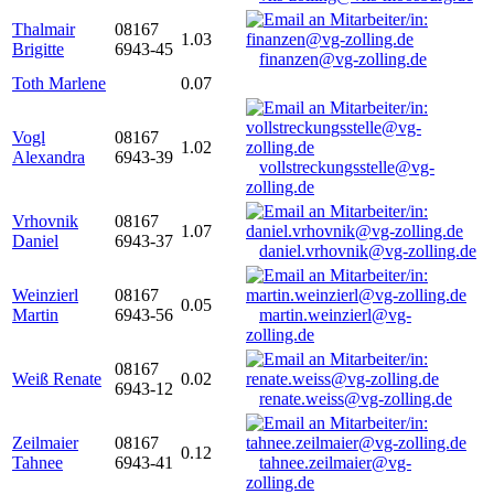
Thalmair
08167
1.03
Brigitte
6943-45
finanzen@vg-zolling.de
Toth Marlene
0.07
Vogl
08167
1.02
Alexandra
6943-39
vollstreckungsstelle@vg-
zolling.de
Vrhovnik
08167
1.07
Daniel
6943-37
daniel.vrhovnik@vg-zolling.de
Weinzierl
08167
0.05
Martin
6943-56
martin.weinzierl@vg-
zolling.de
08167
Weiß Renate
0.02
6943-12
renate.weiss@vg-zolling.de
Zeilmaier
08167
0.12
Tahnee
6943-41
tahnee.zeilmaier@vg-
zolling.de