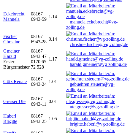
Eckebrecht
08167
1.14
Manuela
6943-59
manuela.eckebrecht@vg-
zolling.de
Fischer
08167
0.14
Christine
6943-28
christine.fischer@vg-zolling.de
Gmeiner
08167
Harald
6943-47
1.17
Erster
0170 65
harald.gmeiner@vg-zolling.de
Bürgermeister
72 528
08167
Götz Renate
1.01
6943-24
gebuehren.steuern@vg-
zolling.de
08167
Gresser Ute
0.01
6943-11
ute.gresser@vg-zolling.de
Haberl
08167
1.05
Brigitte
6943-25
brigitte.haberl@vg-zolling.de