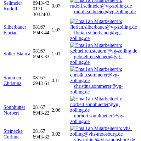
Sellmeier
6943-43
0.07
Rudolf
0171
rudolf.sellmeier@vg-zolling.de
3032403
Silberbauer
08167
1.07
Florian
6943-44
florian.silberbauer@vg-
zolling.de
08167
Soller Bianca
1.01
6943-33
gebuehren.steuern@vg-
zolling.de
Sommerer
08167
0.11
Christina
6943-61
christina.sommerer@vg-
zolling.de
Sonnhütter
08167
2.06
Norbert
6943-22
norbert.sonnhuetter@vg-
zolling.de
Steinecke
08167
0.03
Corinna
6943-32
vhs-zolling@vhs-moosburg.de