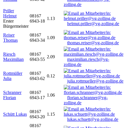
zolling.de
Priller
Helmut
08167
1.13
Erster
6943-18
helmut.priller@vg-zolling.de
Bürgermeister
Reiser
08167
1.09
Thomas
6943-34
thomas.reiser@vg-zolling.de
Riesch
08167
2.09
Maximilian
6943-55
maximilian.riesch@vg-
zolling.de
Rottmüller
08167
0.12
Julia
6943-62
julia.rottmueller@vg-zolling.de
Schranner
08167
1.06
Florian
6943-17
florian.schranner@vg-
zolling.de
08167
Schütt Lukas
1.15
6943-20
lukas.schuett@vg-zolling.de
08167