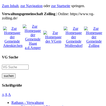
Zum Inhalt
,
zur Navigation
oder
zur Startseite
springen.
Verwaltungsgemeinschaft Zolling
| Online: https://www.vg-
zolling.de/
VG Suche
suchen
Schriftgröße
A
A
A
Rathaus - Verwaltung