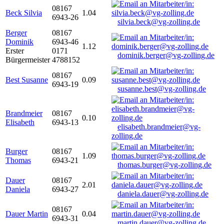
08167
Beck Silvia
1.04
6943-26
silvia.beck@vg-zolling.de
Berger
08167
Dominik
6943-46
1.12
Erster
0171
dominik.berger@vg-zolling.de
Bürgermeister
4788152
08167
Best Susanne
0.09
6943-19
susanne.best@vg-zolling.de
Brandmeier
08167
0.10
Elisabeth
6943-13
elisabeth.brandmeier@vg-
zolling.de
Burger
08167
1.09
Thomas
6943-21
thomas.burger@vg-zolling.de
Dauer
08167
2.01
Daniela
6943-27
daniela.dauer@vg-zolling.de
08167
Dauer Martin
0.04
6943-31
martin.dauer@vg-zolling.de