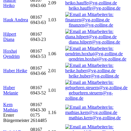
Hauffe
08167
2.09
Heiko
6943-60
heiko.hauffe@vg-zolling.de
08167
Hauk Andrea
1.03
6943-63
finanzen@vg-zolling.de
Hilpert
08167
Diana
6943-23
diana.hilpert@vg-zolling.de
Hoxhaj
08167
1.06
Qendrim
6943-53
qendrim.hoxhaj@vg-zolling.de
08167
Huber Heike
2.01
6943-66
heike.huber@vg-zolling.de
Huber
08167
1.01
Melanie
6943-52
gebuehren.steuern@vg-
zolling.de
Kern
08167
Mathias
6943-30
1.16
Erster
0175
mathias.kern@vg-zolling.de
Bürgermeister
2614485
08167