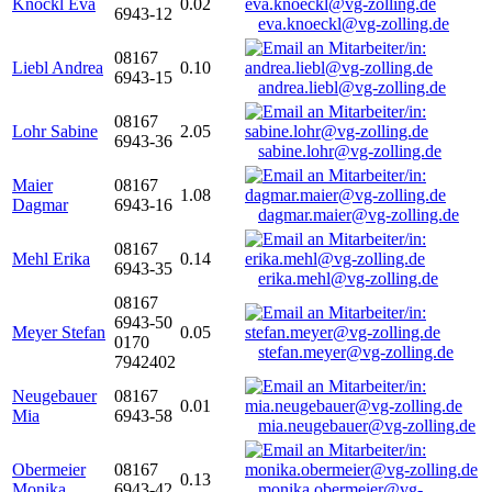
Knöckl Eva
0.02
6943-12
eva.knoeckl@vg-zolling.de
08167
Liebl Andrea
0.10
6943-15
andrea.liebl@vg-zolling.de
08167
Lohr Sabine
2.05
6943-36
sabine.lohr@vg-zolling.de
Maier
08167
1.08
Dagmar
6943-16
dagmar.maier@vg-zolling.de
08167
Mehl Erika
0.14
6943-35
erika.mehl@vg-zolling.de
08167
6943-50
Meyer Stefan
0.05
0170
stefan.meyer@vg-zolling.de
7942402
Neugebauer
08167
0.01
Mia
6943-58
mia.neugebauer@vg-zolling.de
Obermeier
08167
0.13
Monika
6943-42
monika.obermeier@vg-