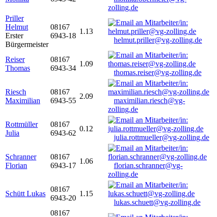
zolling.de
Priller
Helmut
08167
1.13
Erster
6943-18
helmut.priller@vg-zolling.de
Bürgermeister
Reiser
08167
1.09
Thomas
6943-34
thomas.reiser@vg-zolling.de
Riesch
08167
2.09
Maximilian
6943-55
maximilian.riesch@vg-
zolling.de
Rottmüller
08167
0.12
Julia
6943-62
julia.rottmueller@vg-zolling.de
Schranner
08167
1.06
Florian
6943-17
florian.schranner@vg-
zolling.de
08167
Schütt Lukas
1.15
6943-20
lukas.schuett@vg-zolling.de
08167