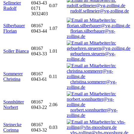
Sellmeier
6943-43
0.07
Rudolf
0171
rudolf.sellmeier@vg-zolling.de
3032403
Silberbauer
08167
1.07
Florian
6943-44
florian.silberbauer@vg-
zolling.de
08167
Soller Bianca
1.01
6943-33
gebuehren.steuern@vg-
zolling.de
Sommerer
08167
0.11
Christina
6943-61
christina.sommerer@vg-
zolling.de
Sonnhütter
08167
2.06
Norbert
6943-22
norbert.sonnhuetter@vg-
zolling.de
Steinecke
08167
0.03
Corinna
6943-32
vhs-zolling@vhs-moosburg.de