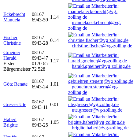
Eckebrecht
08167
1.14
Manuela
6943-59
manuela.eckebrecht@vg-
zolling.de
Fischer
08167
0.14
Christine
6943-28
christine.fischer@vg-zolling.de
Gmeiner
08167
Harald
6943-47
1.17
Erster
0170 65
harald.gmeiner@vg-zolling.de
Bürgermeister
72 528
08167
Götz Renate
1.01
6943-24
gebuehren.steuern@vg-
zolling.de
08167
Gresser Ute
0.01
6943-11
ute.gresser@vg-zolling.de
Haberl
08167
1.05
Brigitte
6943-25
brigitte.haberl@vg-zolling.de