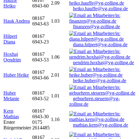
Hauffe
08167
2.09
Heiko
6943-60
heiko.hauffe@vg-zolling.de
08167
Hauk Andrea
1.03
6943-63
finanzen@vg-zolling.de
Hilpert
08167
Diana
6943-23
diana.hilpert@vg-zolling.de
Hoxhaj
08167
1.06
Qendrim
6943-53
qendrim.hoxhaj@vg-zolling.de
08167
Huber Heike
2.01
6943-66
heike.huber@vg-zolling.de
Huber
08167
1.01
Melanie
6943-52
gebuehren.steuern@vg-
zolling.de
Kern
08167
Mathias
6943-30
1.16
Erster
0175
mathias.kern@vg-zolling.de
Bürgermeister
2614485
08167