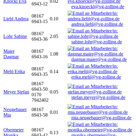
Knöckl Eva
0.02
6943-12
eva.knoeckl@vg-zolling.de
08167
Liebl Andrea
0.10
6943-15
andrea.liebl@vg-zolling.de
08167
Lohr Sabine
2.05
6943-36
sabine.lohr@vg-zolling.de
Maier
08167
1.08
Dagmar
6943-16
dagmar.maier@vg-zolling.de
08167
Mehl Erika
0.14
6943-35
erika.mehl@vg-zolling.de
08167
6943-50
Meyer Stefan
0.05
0170
stefan.meyer@vg-zolling.de
7942402
Neugebauer
08167
0.01
Mia
6943-58
mia.neugebauer@vg-zolling.de
Obermeier
08167
0.13
Monika
6943-42
monika.obermeier@vg-