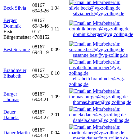
08167
Beck Silvia
1.04
6943-26
silvia.beck@vg-zolling.de
Berger
08167
Dominik
6943-46
1.12
Erster
0171
dominik.berger@vg-zolling.de
Bürgermeister
4788152
08167
Best Susanne
0.09
6943-19
susanne.best@vg-zolling.de
Brandmeier
08167
0.10
Elisabeth
6943-13
elisabeth.brandmeier@vg-
zolling.de
Burger
08167
1.09
Thomas
6943-21
thomas.burger@vg-zolling.de
Dauer
08167
2.01
Daniela
6943-27
daniela.dauer@vg-zolling.de
08167
Dauer Martin
0.04
6943-31
martin.dauer@vg-zolling.de