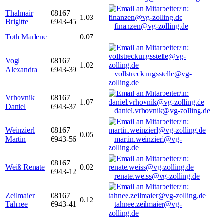
Thalmair
08167
1.03
Brigitte
6943-45
finanzen@vg-zolling.de
Toth Marlene
0.07
Vogl
08167
1.02
Alexandra
6943-39
vollstreckungsstelle@vg-
zolling.de
Vrhovnik
08167
1.07
Daniel
6943-37
daniel.vrhovnik@vg-zolling.de
Weinzierl
08167
0.05
Martin
6943-56
martin.weinzierl@vg-
zolling.de
08167
Weiß Renate
0.02
6943-12
renate.weiss@vg-zolling.de
Zeilmaier
08167
0.12
Tahnee
6943-41
tahnee.zeilmaier@vg-
zolling.de