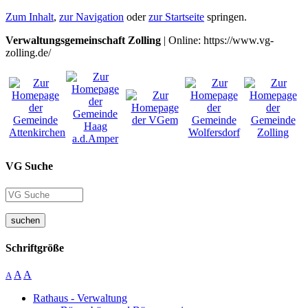
Zum Inhalt
,
zur Navigation
oder
zur Startseite
springen.
Verwaltungsgemeinschaft Zolling
| Online: https://www.vg-
zolling.de/
VG Suche
suchen
Schriftgröße
A
A
A
Rathaus - Verwaltung