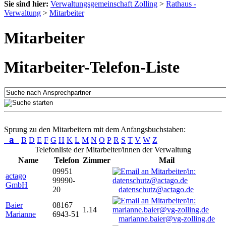
Sie sind hier:
Verwaltungsgemeinschaft Zolling
>
Rathaus -
Verwaltung
>
Mitarbeiter
Mitarbeiter
Mitarbeiter-Telefon-Liste
Sprung zu den Mitarbeitern mit dem Anfangsbuchstaben:
a
B
D
E
F
G
H
K
L
M
N
O
P
R
S
T
V
W
Z
Telefonliste der Mitarbeiter/innen der Verwaltung
Name
Telefon
Zimmer
Mail
09951
actago
99990-
GmbH
20
datenschutz@actago.de
Baier
08167
1.14
Marianne
6943-51
marianne.baier@vg-zolling.de