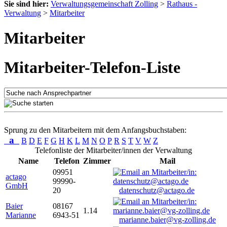
Sie sind hier:
Verwaltungsgemeinschaft Zolling
>
Rathaus -
Verwaltung
>
Mitarbeiter
Mitarbeiter
Mitarbeiter-Telefon-Liste
Sprung zu den Mitarbeitern mit dem Anfangsbuchstaben:
a
B
D
E
F
G
H
K
L
M
N
O
P
R
S
T
V
W
Z
Telefonliste der Mitarbeiter/innen der Verwaltung
Name
Telefon
Zimmer
Mail
09951
actago
99990-
GmbH
20
datenschutz@actago.de
Baier
08167
1.14
Marianne
6943-51
marianne.baier@vg-zolling.de