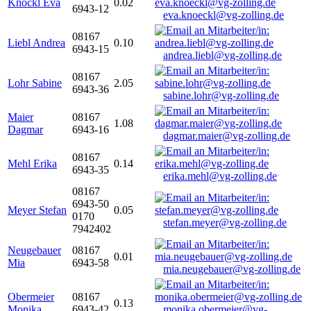
Knöckl Eva
0.02
6943-12
eva.knoeckl@vg-zolling.de
08167
Liebl Andrea
0.10
6943-15
andrea.liebl@vg-zolling.de
08167
Lohr Sabine
2.05
6943-36
sabine.lohr@vg-zolling.de
Maier
08167
1.08
Dagmar
6943-16
dagmar.maier@vg-zolling.de
08167
Mehl Erika
0.14
6943-35
erika.mehl@vg-zolling.de
08167
6943-50
Meyer Stefan
0.05
0170
stefan.meyer@vg-zolling.de
7942402
Neugebauer
08167
0.01
Mia
6943-58
mia.neugebauer@vg-zolling.de
Obermeier
08167
0.13
Monika
6943-42
monika.obermeier@vg-