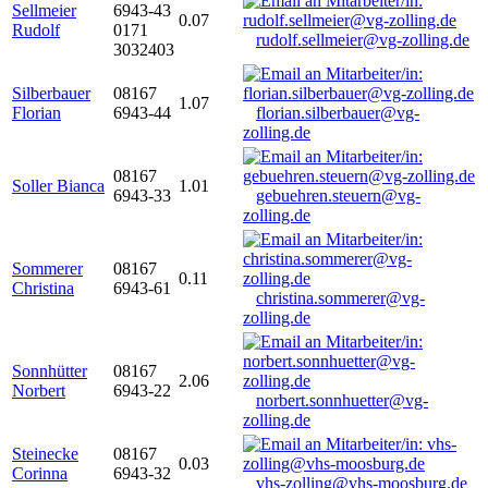
Sellmeier
6943-43
0.07
Rudolf
0171
rudolf.sellmeier@vg-zolling.de
3032403
Silberbauer
08167
1.07
Florian
6943-44
florian.silberbauer@vg-
zolling.de
08167
Soller Bianca
1.01
6943-33
gebuehren.steuern@vg-
zolling.de
Sommerer
08167
0.11
Christina
6943-61
christina.sommerer@vg-
zolling.de
Sonnhütter
08167
2.06
Norbert
6943-22
norbert.sonnhuetter@vg-
zolling.de
Steinecke
08167
0.03
Corinna
6943-32
vhs-zolling@vhs-moosburg.de