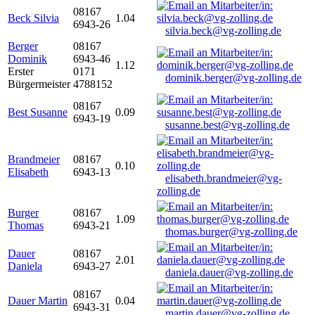
08167
Beck Silvia
1.04
6943-26
silvia.beck@vg-zolling.de
Berger
08167
Dominik
6943-46
1.12
Erster
0171
dominik.berger@vg-zolling.de
Bürgermeister
4788152
08167
Best Susanne
0.09
6943-19
susanne.best@vg-zolling.de
Brandmeier
08167
0.10
Elisabeth
6943-13
elisabeth.brandmeier@vg-
zolling.de
Burger
08167
1.09
Thomas
6943-21
thomas.burger@vg-zolling.de
Dauer
08167
2.01
Daniela
6943-27
daniela.dauer@vg-zolling.de
08167
Dauer Martin
0.04
6943-31
martin.dauer@vg-zolling.de