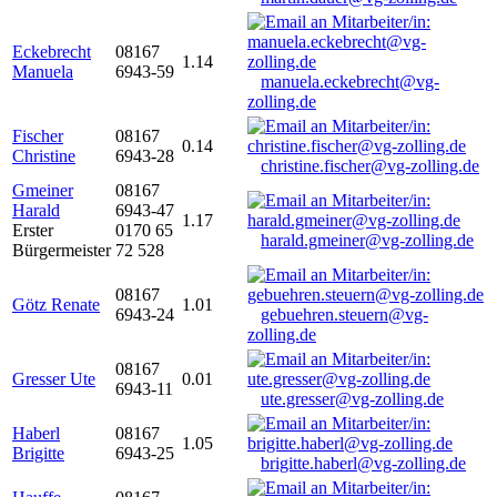
Eckebrecht
08167
1.14
Manuela
6943-59
manuela.eckebrecht@vg-
zolling.de
Fischer
08167
0.14
Christine
6943-28
christine.fischer@vg-zolling.de
Gmeiner
08167
Harald
6943-47
1.17
Erster
0170 65
harald.gmeiner@vg-zolling.de
Bürgermeister
72 528
08167
Götz Renate
1.01
6943-24
gebuehren.steuern@vg-
zolling.de
08167
Gresser Ute
0.01
6943-11
ute.gresser@vg-zolling.de
Haberl
08167
1.05
Brigitte
6943-25
brigitte.haberl@vg-zolling.de