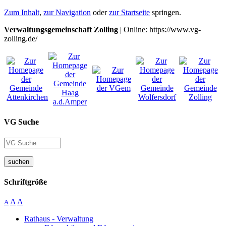
Zum Inhalt
,
zur Navigation
oder
zur Startseite
springen.
Verwaltungsgemeinschaft Zolling
| Online: https://www.vg-
zolling.de/
VG Suche
suchen
Schriftgröße
A
A
A
Rathaus - Verwaltung