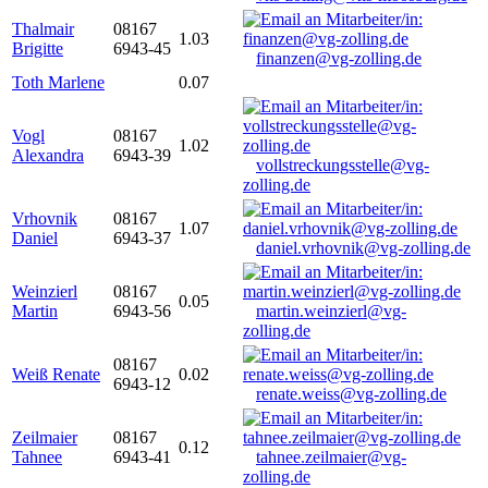
Thalmair
08167
1.03
Brigitte
6943-45
finanzen@vg-zolling.de
Toth Marlene
0.07
Vogl
08167
1.02
Alexandra
6943-39
vollstreckungsstelle@vg-
zolling.de
Vrhovnik
08167
1.07
Daniel
6943-37
daniel.vrhovnik@vg-zolling.de
Weinzierl
08167
0.05
Martin
6943-56
martin.weinzierl@vg-
zolling.de
08167
Weiß Renate
0.02
6943-12
renate.weiss@vg-zolling.de
Zeilmaier
08167
0.12
Tahnee
6943-41
tahnee.zeilmaier@vg-
zolling.de