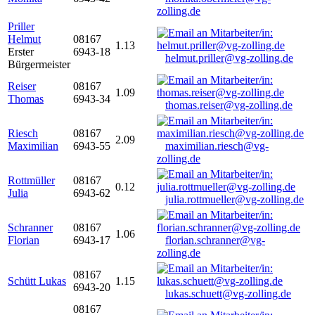
zolling.de
Priller
Helmut
08167
1.13
Erster
6943-18
helmut.priller@vg-zolling.de
Bürgermeister
Reiser
08167
1.09
Thomas
6943-34
thomas.reiser@vg-zolling.de
Riesch
08167
2.09
Maximilian
6943-55
maximilian.riesch@vg-
zolling.de
Rottmüller
08167
0.12
Julia
6943-62
julia.rottmueller@vg-zolling.de
Schranner
08167
1.06
Florian
6943-17
florian.schranner@vg-
zolling.de
08167
Schütt Lukas
1.15
6943-20
lukas.schuett@vg-zolling.de
08167