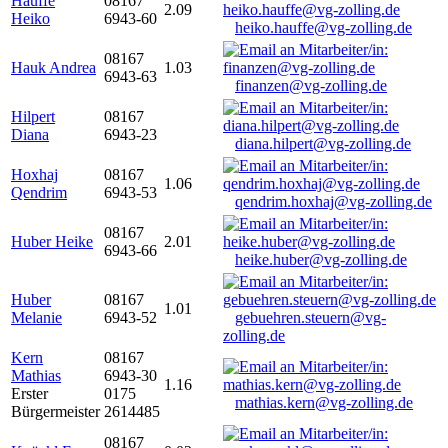
Hauffe
08167
2.09
Heiko
6943-60
heiko.hauffe@vg-zolling.de
08167
Hauk Andrea
1.03
6943-63
finanzen@vg-zolling.de
Hilpert
08167
Diana
6943-23
diana.hilpert@vg-zolling.de
Hoxhaj
08167
1.06
Qendrim
6943-53
qendrim.hoxhaj@vg-zolling.de
08167
Huber Heike
2.01
6943-66
heike.huber@vg-zolling.de
Huber
08167
1.01
Melanie
6943-52
gebuehren.steuern@vg-
zolling.de
Kern
08167
Mathias
6943-30
1.16
Erster
0175
mathias.kern@vg-zolling.de
Bürgermeister
2614485
08167