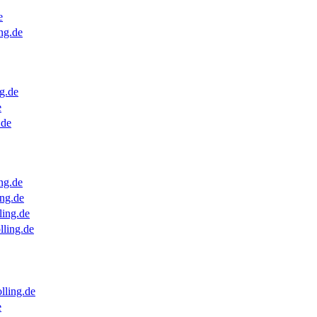
e
ng.de
g.de
e
.de
ng.de
ng.de
ling.de
lling.de
lling.de
e