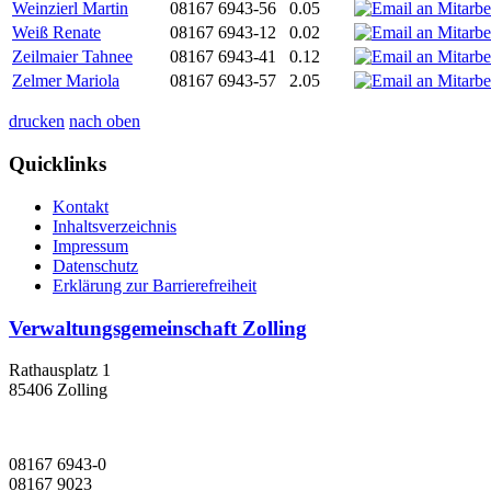
Weinzierl Martin
08167 6943-56
0.05
Weiß Renate
08167 6943-12
0.02
Zeilmaier Tahnee
08167 6943-41
0.12
Zelmer Mariola
08167 6943-57
2.05
drucken
nach oben
Quicklinks
Kontakt
Inhaltsverzeichnis
Impressum
Datenschutz
Erklärung zur Barrierefreiheit
Verwaltungsgemeinschaft Zolling
Rathausplatz 1
85406 Zolling
08167 6943-0
08167 9023