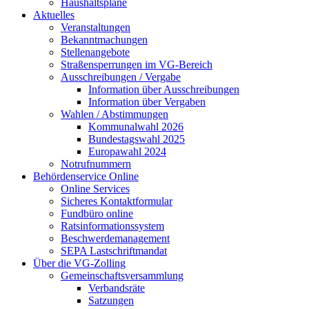
Haushaltspläne
Aktuelles
Veranstaltungen
Bekanntmachungen
Stellenangebote
Straßensperrungen im VG-Bereich
Ausschreibungen / Vergabe
Information über Ausschreibungen
Information über Vergaben
Wahlen / Abstimmungen
Kommunalwahl 2026
Bundestagswahl 2025
Europawahl 2024
Notrufnummern
Behördenservice Online
Online Services
Sicheres Kontaktformular
Fundbüro online
Ratsinformationssystem
Beschwerdemanagement
SEPA Lastschriftmandat
Über die VG-Zolling
Gemeinschaftsversammlung
Verbandsräte
Satzungen