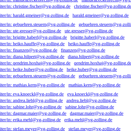
christine.fischer@vg-zolling.d
harald.gmeiner@vg-zolling.de
gebuehren.steuern@vg-zolli
ute.gresser@vg-zolling.de
brigitte.haberl@vg-zolling.de
heiko.hauffe@vg-zolling.de
finanzen@vg-zolling.de
diana.hilpert@vg-zolling.de
qendrim.hoxhaj@vg-zolling.d
heike.huber@vg-zolling.de
gebuehren.steuern@vg-zolli
mathias.kern@vg-zolling.de
eva.knoeckl@vg-zolling.de
andrea.liebl@vg-zolling.de
sabine.lohr@vg-zolling.de
dagmar.maier@vg-zolling.de
erika.mehl@vg-zolling.de
stefan.meyer@vg-zolling.de