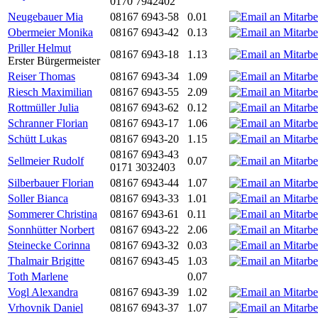
0170 7942402
Neugebauer Mia
08167 6943-58
0.01
Obermeier Monika
08167 6943-42
0.13
Priller Helmut
08167 6943-18
1.13
Erster Bürgermeister
Reiser Thomas
08167 6943-34
1.09
Riesch Maximilian
08167 6943-55
2.09
Rottmüller Julia
08167 6943-62
0.12
Schranner Florian
08167 6943-17
1.06
Schütt Lukas
08167 6943-20
1.15
08167 6943-43
Sellmeier Rudolf
0.07
0171 3032403
Silberbauer Florian
08167 6943-44
1.07
Soller Bianca
08167 6943-33
1.01
Sommerer Christina
08167 6943-61
0.11
Sonnhütter Norbert
08167 6943-22
2.06
Steinecke Corinna
08167 6943-32
0.03
Thalmair Brigitte
08167 6943-45
1.03
Toth Marlene
0.07
Vogl Alexandra
08167 6943-39
1.02
Vrhovnik Daniel
08167 6943-37
1.07