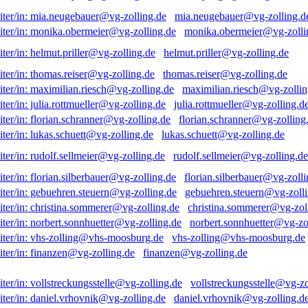
mia.neugebauer@vg-zolling.d
monika.obermeier@vg-zolli
helmut.priller@vg-zolling.de
thomas.reiser@vg-zolling.de
maximilian.riesch@vg-zollin
julia.rottmueller@vg-zolling.d
florian.schranner@vg-zolling
lukas.schuett@vg-zolling.de
rudolf.sellmeier@vg-zolling.de
florian.silberbauer@vg-zolli
gebuehren.steuern@vg-zolli
christina.sommerer@vg-zol
norbert.sonnhuetter@vg-zo
vhs-zolling@vhs-moosburg.de
finanzen@vg-zolling.de
vollstreckungsstelle@vg-zo
daniel.vrhovnik@vg-zolling.d