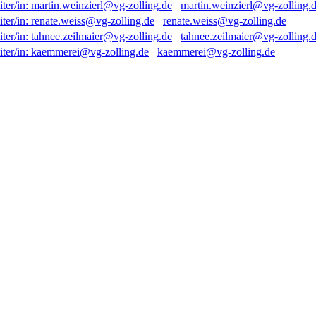
martin.weinzierl@vg-zolling.
renate.weiss@vg-zolling.de
tahnee.zeilmaier@vg-zolling.
kaemmerei@vg-zolling.de