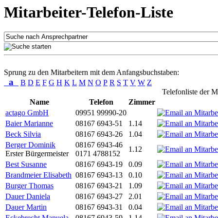
Mitarbeiter-Telefon-Liste
Sprung zu den Mitarbeitern mit dem Anfangsbuchstaben:
a
B
D
E
F
G
H
K
L
M
N
O
P
R
S
T
V
W
Z
Telefonliste der M
Name
Telefon
Zimmer
actago GmbH
09951 99990-20
Baier Marianne
08167 6943-51
1.14
Beck Silvia
08167 6943-26
1.04
Berger Dominik
08167 6943-46
1.12
Erster Bürgermeister
0171 4788152
Best Susanne
08167 6943-19
0.09
Brandmeier Elisabeth
08167 6943-13
0.10
Burger Thomas
08167 6943-21
1.09
Dauer Daniela
08167 6943-27
2.01
Dauer Martin
08167 6943-31
0.04
Eckebrecht Manuela
08167 6943-59
1.14