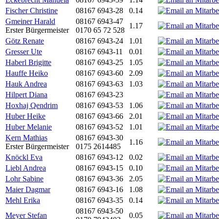
Fischer Christine
08167 6943-28
0.14
Gmeiner Harald
08167 6943-47
1.17
Erster Bürgermeister
0170 65 72 528
Götz Renate
08167 6943-24
1.01
Gresser Ute
08167 6943-11
0.01
Haberl Brigitte
08167 6943-25
1.05
Hauffe Heiko
08167 6943-60
2.09
Hauk Andrea
08167 6943-63
1.03
Hilpert Diana
08167 6943-23
Hoxhaj Qendrim
08167 6943-53
1.06
Huber Heike
08167 6943-66
2.01
Huber Melanie
08167 6943-52
1.01
Kern Mathias
08167 6943-30
1.16
Erster Bürgermeister
0175 2614485
Knöckl Eva
08167 6943-12
0.02
Liebl Andrea
08167 6943-15
0.10
Lohr Sabine
08167 6943-36
2.05
Maier Dagmar
08167 6943-16
1.08
Mehl Erika
08167 6943-35
0.14
08167 6943-50
Meyer Stefan
0.05