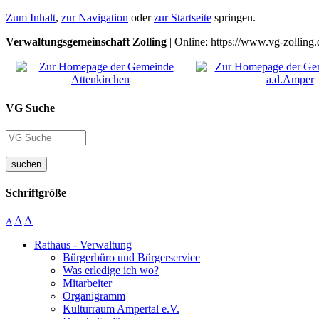
Zum Inhalt
,
zur Navigation
oder
zur Startseite
springen.
Verwaltungsgemeinschaft Zolling
| Online: https://www.vg-zolling.
VG Suche
suchen
Schriftgröße
A
A
A
Rathaus - Verwaltung
Bürgerbüro und Bürgerservice
Was erledige ich wo?
Mitarbeiter
Organigramm
Kulturraum Ampertal e.V.