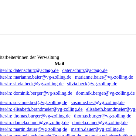
itarbeiter/innen der Verwaltung
Mail
datenschutz@actago.de
marianne.baier@vg-zolling.de
silvia.beck@vg-zolling.de
dominik.berger@vg-zolling.de
susanne.best@vg-zolling.de
elisabeth.brandmeier@vg-
thomas.burger@vg-zolling.de
daniela.dauer@vg-zolling.de
martin.dauer@vg-zolling.de
manuela.eckebrecht@vg-zo