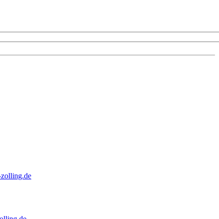
zolling.de
lling.de