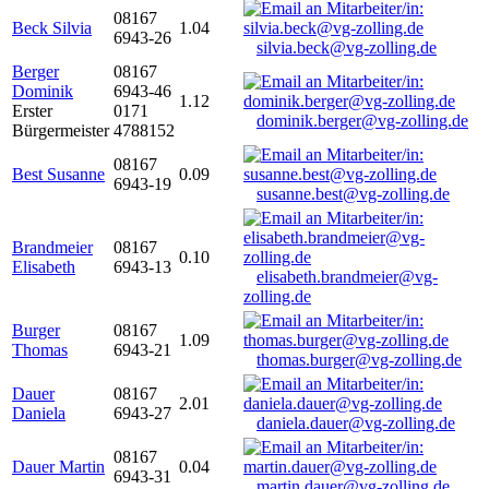
08167
Beck Silvia
1.04
6943-26
silvia.beck@vg-zolling.de
Berger
08167
Dominik
6943-46
1.12
Erster
0171
dominik.berger@vg-zolling.de
Bürgermeister
4788152
08167
Best Susanne
0.09
6943-19
susanne.best@vg-zolling.de
Brandmeier
08167
0.10
Elisabeth
6943-13
elisabeth.brandmeier@vg-
zolling.de
Burger
08167
1.09
Thomas
6943-21
thomas.burger@vg-zolling.de
Dauer
08167
2.01
Daniela
6943-27
daniela.dauer@vg-zolling.de
08167
Dauer Martin
0.04
6943-31
martin.dauer@vg-zolling.de