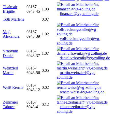
Thalmair
08167
1.03
Brigitte
6943-45
finanzen@vg-zolling.de
Toth Marlene
0.07
Vogl
08167
1.02
Alexandra
6943-39
vollstreckungsstelle@vg-
zolling.de
Vrhovnik
08167
1.07
Daniel
6943-37
daniel.vrhovnik@vg-zolling.de
Weinzierl
08167
0.05
Martin
6943-56
martin.weinzierl@vg-
zolling.de
08167
Weiß Renate
0.02
6943-12
renate.weiss@vg-zolling.de
Zeilmaier
08167
0.12
Tahnee
6943-41
tahnee.zeilmaier@vg-
zolling.de