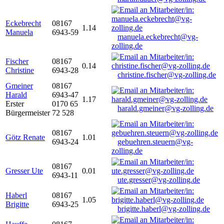
Eckebrecht
08167
1.14
Manuela
6943-59
manuela.eckebrecht@vg-
zolling.de
Fischer
08167
0.14
Christine
6943-28
christine.fischer@vg-zolling.de
Gmeiner
08167
Harald
6943-47
1.17
Erster
0170 65
harald.gmeiner@vg-zolling.de
Bürgermeister
72 528
08167
Götz Renate
1.01
6943-24
gebuehren.steuern@vg-
zolling.de
08167
Gresser Ute
0.01
6943-11
ute.gresser@vg-zolling.de
Haberl
08167
1.05
Brigitte
6943-25
brigitte.haberl@vg-zolling.de