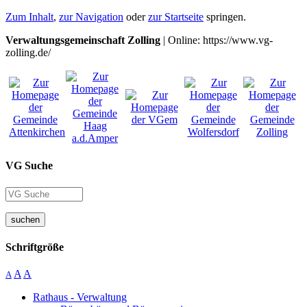
Zum Inhalt
,
zur Navigation
oder
zur Startseite
springen.
Verwaltungsgemeinschaft Zolling
| Online: https://www.vg-
zolling.de/
VG Suche
suchen
Schriftgröße
A
A
A
Rathaus - Verwaltung