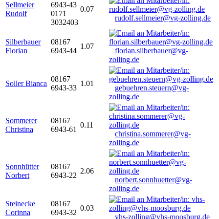
Sellmeier
6943-43
0.07
Rudolf
0171
rudolf.sellmeier@vg-zolling.de
3032403
Silberbauer
08167
1.07
Florian
6943-44
florian.silberbauer@vg-
zolling.de
08167
Soller Bianca
1.01
6943-33
gebuehren.steuern@vg-
zolling.de
Sommerer
08167
0.11
Christina
6943-61
christina.sommerer@vg-
zolling.de
Sonnhütter
08167
2.06
Norbert
6943-22
norbert.sonnhuetter@vg-
zolling.de
Steinecke
08167
0.03
Corinna
6943-32
vhs-zolling@vhs-moosburg.de