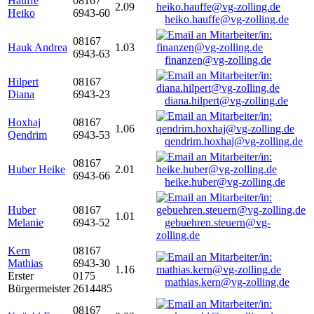
Hauffe
08167
2.09
Heiko
6943-60
heiko.hauffe@vg-zolling.de
08167
Hauk Andrea
1.03
6943-63
finanzen@vg-zolling.de
Hilpert
08167
Diana
6943-23
diana.hilpert@vg-zolling.de
Hoxhaj
08167
1.06
Qendrim
6943-53
qendrim.hoxhaj@vg-zolling.de
08167
Huber Heike
2.01
6943-66
heike.huber@vg-zolling.de
Huber
08167
1.01
Melanie
6943-52
gebuehren.steuern@vg-
zolling.de
Kern
08167
Mathias
6943-30
1.16
Erster
0175
mathias.kern@vg-zolling.de
Bürgermeister
2614485
08167