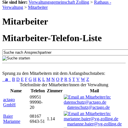
Sie sind hier:
Verwaltungsgemeinschaft Zolling
>
Rathaus -
Verwaltung
>
Mitarbeiter
Mitarbeiter
Mitarbeiter-Telefon-Liste
Sprung zu den Mitarbeitern mit dem Anfangsbuchstaben:
a
B
D
E
F
G
H
K
L
M
N
O
P
R
S
T
V
W
Z
Telefonliste der Mitarbeiter/innen der Verwaltung
Name
Telefon
Zimmer
Mail
09951
actago
99990-
GmbH
20
datenschutz@actago.de
Baier
08167
1.14
Marianne
6943-51
marianne.baier@vg-zolling.de