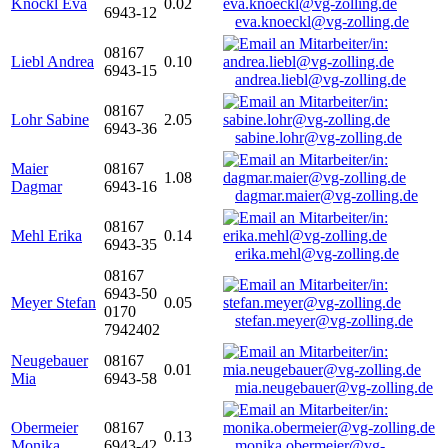
Knöckl Eva
0.02
6943-12
eva.knoeckl@vg-zolling.de
08167
Liebl Andrea
0.10
6943-15
andrea.liebl@vg-zolling.de
08167
Lohr Sabine
2.05
6943-36
sabine.lohr@vg-zolling.de
Maier
08167
1.08
Dagmar
6943-16
dagmar.maier@vg-zolling.de
08167
Mehl Erika
0.14
6943-35
erika.mehl@vg-zolling.de
08167
6943-50
Meyer Stefan
0.05
0170
stefan.meyer@vg-zolling.de
7942402
Neugebauer
08167
0.01
Mia
6943-58
mia.neugebauer@vg-zolling.de
Obermeier
08167
0.13
Monika
6943-42
monika.obermeier@vg-