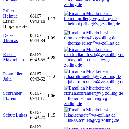
zolling.de
Priller
Helmut
08167
1.13
Erster
6943-18
helmut.priller@vg-zolling.de
Bürgermeister
Reiser
08167
1.09
Thomas
6943-34
thomas.reiser@vg-zolling.de
Riesch
08167
2.09
Maximilian
6943-55
maximilian.riesch@vg-
zolling.de
Rottmüller
08167
0.12
Julia
6943-62
julia.rottmueller@vg-zolling.de
Schranner
08167
1.06
Florian
6943-17
florian.schranner@vg-
zolling.de
08167
Schütt Lukas
1.15
6943-20
lukas.schuett@vg-zolling.de
08167