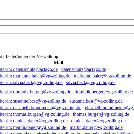
itarbeiter/innen der Verwaltung
Mail
datenschutz@actago.de
marianne.baier@vg-zolling.de
silvia.beck@vg-zolling.de
dominik.berger@vg-zolling.de
susanne.best@vg-zolling.de
elisabeth.brandmeier@vg-
thomas.burger@vg-zolling.de
daniela.dauer@vg-zolling.de
martin.dauer@vg-zolling.de
manuela.eckebrecht@vg-zo