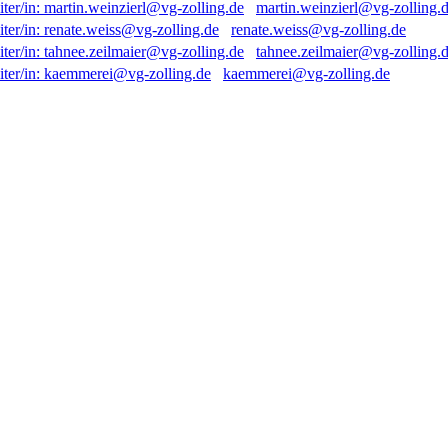
martin.weinzierl@vg-zolling.
renate.weiss@vg-zolling.de
tahnee.zeilmaier@vg-zolling.
kaemmerei@vg-zolling.de