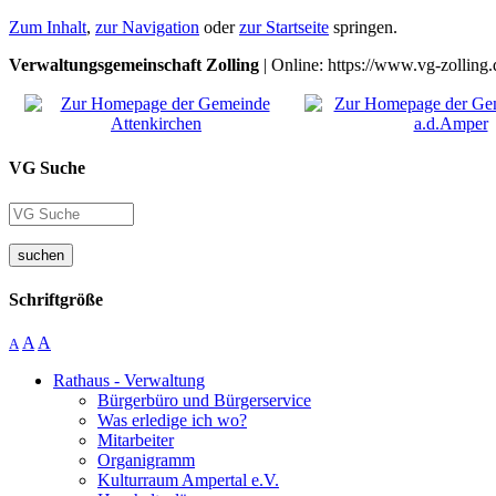
Zum Inhalt
,
zur Navigation
oder
zur Startseite
springen.
Verwaltungsgemeinschaft Zolling
| Online: https://www.vg-zolling.
VG Suche
suchen
Schriftgröße
A
A
A
Rathaus - Verwaltung
Bürgerbüro und Bürgerservice
Was erledige ich wo?
Mitarbeiter
Organigramm
Kulturraum Ampertal e.V.