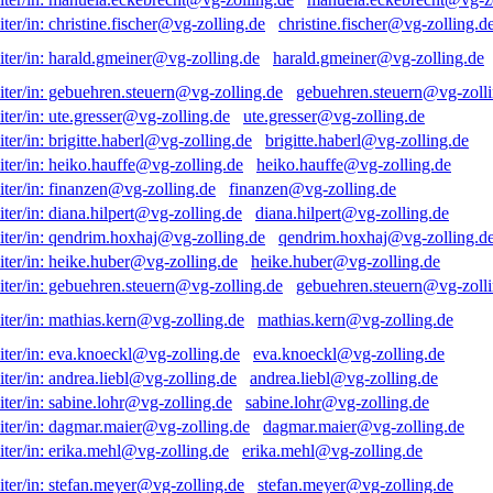
christine.fischer@vg-zolling.d
harald.gmeiner@vg-zolling.de
gebuehren.steuern@vg-zolli
ute.gresser@vg-zolling.de
brigitte.haberl@vg-zolling.de
heiko.hauffe@vg-zolling.de
finanzen@vg-zolling.de
diana.hilpert@vg-zolling.de
qendrim.hoxhaj@vg-zolling.d
heike.huber@vg-zolling.de
gebuehren.steuern@vg-zolli
mathias.kern@vg-zolling.de
eva.knoeckl@vg-zolling.de
andrea.liebl@vg-zolling.de
sabine.lohr@vg-zolling.de
dagmar.maier@vg-zolling.de
erika.mehl@vg-zolling.de
stefan.meyer@vg-zolling.de