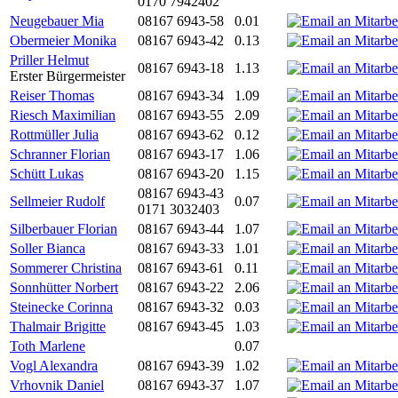
0170 7942402
Neugebauer Mia
08167 6943-58
0.01
Obermeier Monika
08167 6943-42
0.13
Priller Helmut
08167 6943-18
1.13
Erster Bürgermeister
Reiser Thomas
08167 6943-34
1.09
Riesch Maximilian
08167 6943-55
2.09
Rottmüller Julia
08167 6943-62
0.12
Schranner Florian
08167 6943-17
1.06
Schütt Lukas
08167 6943-20
1.15
08167 6943-43
Sellmeier Rudolf
0.07
0171 3032403
Silberbauer Florian
08167 6943-44
1.07
Soller Bianca
08167 6943-33
1.01
Sommerer Christina
08167 6943-61
0.11
Sonnhütter Norbert
08167 6943-22
2.06
Steinecke Corinna
08167 6943-32
0.03
Thalmair Brigitte
08167 6943-45
1.03
Toth Marlene
0.07
Vogl Alexandra
08167 6943-39
1.02
Vrhovnik Daniel
08167 6943-37
1.07