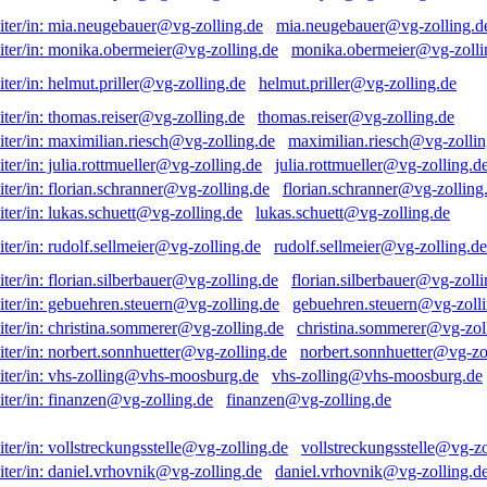
mia.neugebauer@vg-zolling.d
monika.obermeier@vg-zolli
helmut.priller@vg-zolling.de
thomas.reiser@vg-zolling.de
maximilian.riesch@vg-zollin
julia.rottmueller@vg-zolling.d
florian.schranner@vg-zolling
lukas.schuett@vg-zolling.de
rudolf.sellmeier@vg-zolling.de
florian.silberbauer@vg-zolli
gebuehren.steuern@vg-zolli
christina.sommerer@vg-zol
norbert.sonnhuetter@vg-zo
vhs-zolling@vhs-moosburg.de
finanzen@vg-zolling.de
vollstreckungsstelle@vg-zo
daniel.vrhovnik@vg-zolling.d