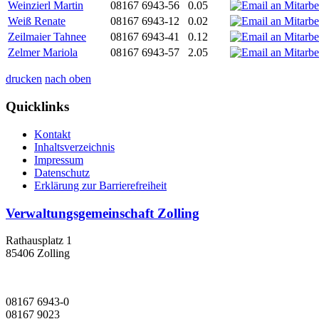
Weinzierl Martin
08167 6943-56
0.05
Weiß Renate
08167 6943-12
0.02
Zeilmaier Tahnee
08167 6943-41
0.12
Zelmer Mariola
08167 6943-57
2.05
drucken
nach oben
Quicklinks
Kontakt
Inhaltsverzeichnis
Impressum
Datenschutz
Erklärung zur Barrierefreiheit
Verwaltungsgemeinschaft Zolling
Rathausplatz 1
85406 Zolling
08167 6943-0
08167 9023