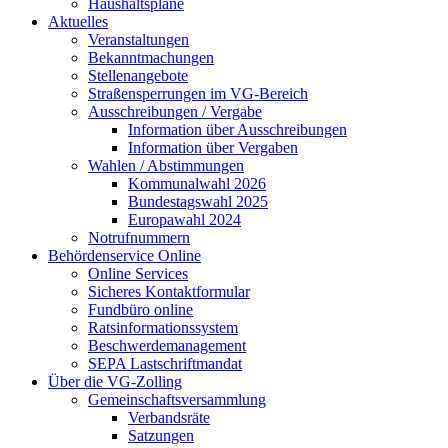
Haushaltspläne
Aktuelles
Veranstaltungen
Bekanntmachungen
Stellenangebote
Straßensperrungen im VG-Bereich
Ausschreibungen / Vergabe
Information über Ausschreibungen
Information über Vergaben
Wahlen / Abstimmungen
Kommunalwahl 2026
Bundestagswahl 2025
Europawahl 2024
Notrufnummern
Behördenservice Online
Online Services
Sicheres Kontaktformular
Fundbüro online
Ratsinformationssystem
Beschwerdemanagement
SEPA Lastschriftmandat
Über die VG-Zolling
Gemeinschaftsversammlung
Verbandsräte
Satzungen