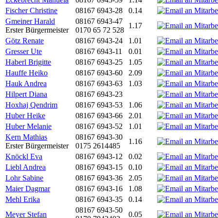
Fischer Christine
08167 6943-28
0.14
Gmeiner Harald
08167 6943-47
1.17
Erster Bürgermeister
0170 65 72 528
Götz Renate
08167 6943-24
1.01
Gresser Ute
08167 6943-11
0.01
Haberl Brigitte
08167 6943-25
1.05
Hauffe Heiko
08167 6943-60
2.09
Hauk Andrea
08167 6943-63
1.03
Hilpert Diana
08167 6943-23
Hoxhaj Qendrim
08167 6943-53
1.06
Huber Heike
08167 6943-66
2.01
Huber Melanie
08167 6943-52
1.01
Kern Mathias
08167 6943-30
1.16
Erster Bürgermeister
0175 2614485
Knöckl Eva
08167 6943-12
0.02
Liebl Andrea
08167 6943-15
0.10
Lohr Sabine
08167 6943-36
2.05
Maier Dagmar
08167 6943-16
1.08
Mehl Erika
08167 6943-35
0.14
08167 6943-50
Meyer Stefan
0.05