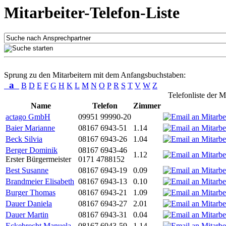
Mitarbeiter-Telefon-Liste
Sprung zu den Mitarbeitern mit dem Anfangsbuchstaben:
a
B
D
E
F
G
H
K
L
M
N
O
P
R
S
T
V
W
Z
Telefonliste der M
Name
Telefon
Zimmer
actago GmbH
09951 99990-20
Baier Marianne
08167 6943-51
1.14
Beck Silvia
08167 6943-26
1.04
Berger Dominik
08167 6943-46
1.12
Erster Bürgermeister
0171 4788152
Best Susanne
08167 6943-19
0.09
Brandmeier Elisabeth
08167 6943-13
0.10
Burger Thomas
08167 6943-21
1.09
Dauer Daniela
08167 6943-27
2.01
Dauer Martin
08167 6943-31
0.04
Eckebrecht Manuela
08167 6943-59
1.14