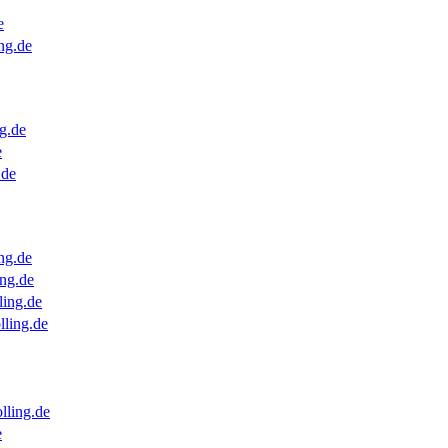
e
ng.de
g.de
e
.de
ng.de
ng.de
ling.de
lling.de
lling.de
e