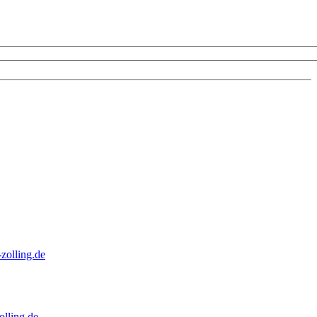
zolling.de
lling.de