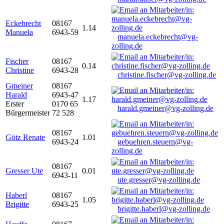
Eckebrecht
08167
1.14
Manuela
6943-59
manuela.eckebrecht@vg-
zolling.de
Fischer
08167
0.14
Christine
6943-28
christine.fischer@vg-zolling.de
Gmeiner
08167
Harald
6943-47
1.17
Erster
0170 65
harald.gmeiner@vg-zolling.de
Bürgermeister
72 528
08167
Götz Renate
1.01
6943-24
gebuehren.steuern@vg-
zolling.de
08167
Gresser Ute
0.01
6943-11
ute.gresser@vg-zolling.de
Haberl
08167
1.05
Brigitte
6943-25
brigitte.haberl@vg-zolling.de