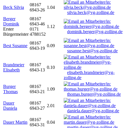
08167
Beck Silvia
1.04
6943-26
silvia.beck@vg-zolling.de
Berger
08167
Dominik
6943-46
1.12
Erster
0171
dominik.berger@vg-zolling.de
Bürgermeister
4788152
08167
Best Susanne
0.09
6943-19
susanne.best@vg-zolling.de
Brandmeier
08167
0.10
Elisabeth
6943-13
elisabeth.brandmeier@vg-
zolling.de
Burger
08167
1.09
Thomas
6943-21
thomas.burger@vg-zolling.de
Dauer
08167
2.01
Daniela
6943-27
daniela.dauer@vg-zolling.de
08167
Dauer Martin
0.04
6943-31
martin.dauer@vg-zolling.de