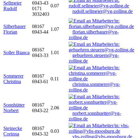
Sellmeier
6943-43
0.07
Rudolf
0171
rudolf.sellmeier@vg-zolling.de
3032403
Silberbauer
08167
1.07
Florian
6943-44
florian.silberbauer@vg-
zolling.de
08167
Soller Bianca
1.01
6943-33
gebuehren.steuern@vg-
zolling.de
Sommerer
08167
0.11
Christina
6943-61
christina.sommerer@vg-
zolling.de
Sonnhütter
08167
2.06
Norbert
6943-22
norbert.sonnhuetter@vg-
zolling.de
Steinecke
08167
0.03
Corinna
6943-32
vhs-zolling@vhs-moosburg.de