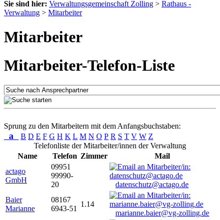
Sie sind hier:
Verwaltungsgemeinschaft Zolling
>
Rathaus -
Verwaltung
>
Mitarbeiter
Mitarbeiter
Mitarbeiter-Telefon-Liste
Sprung zu den Mitarbeitern mit dem Anfangsbuchstaben:
a
B
D
E
F
G
H
K
L
M
N
O
P
R
S
T
V
W
Z
Telefonliste der Mitarbeiter/innen der Verwaltung
Name
Telefon
Zimmer
Mail
09951
actago
99990-
GmbH
20
datenschutz@actago.de
Baier
08167
1.14
Marianne
6943-51
marianne.baier@vg-zolling.de