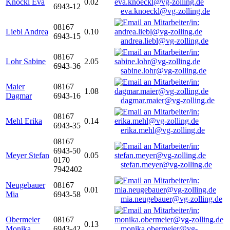
Knöckl Eva
0.02
6943-12
eva.knoeckl@vg-zolling.de
08167
Liebl Andrea
0.10
6943-15
andrea.liebl@vg-zolling.de
08167
Lohr Sabine
2.05
6943-36
sabine.lohr@vg-zolling.de
Maier
08167
1.08
Dagmar
6943-16
dagmar.maier@vg-zolling.de
08167
Mehl Erika
0.14
6943-35
erika.mehl@vg-zolling.de
08167
6943-50
Meyer Stefan
0.05
0170
stefan.meyer@vg-zolling.de
7942402
Neugebauer
08167
0.01
Mia
6943-58
mia.neugebauer@vg-zolling.de
Obermeier
08167
0.13
Monika
6943-42
monika.obermeier@vg-