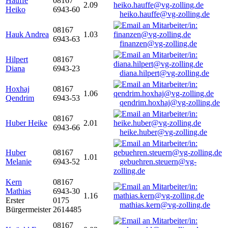
Hauffe
08167
2.09
Heiko
6943-60
heiko.hauffe@vg-zolling.de
08167
Hauk Andrea
1.03
6943-63
finanzen@vg-zolling.de
Hilpert
08167
Diana
6943-23
diana.hilpert@vg-zolling.de
Hoxhaj
08167
1.06
Qendrim
6943-53
qendrim.hoxhaj@vg-zolling.de
08167
Huber Heike
2.01
6943-66
heike.huber@vg-zolling.de
Huber
08167
1.01
Melanie
6943-52
gebuehren.steuern@vg-
zolling.de
Kern
08167
Mathias
6943-30
1.16
Erster
0175
mathias.kern@vg-zolling.de
Bürgermeister
2614485
08167