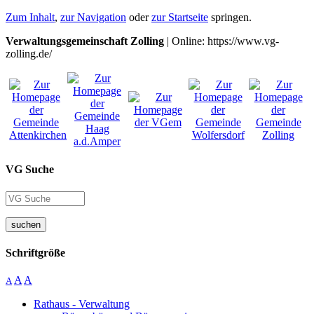
Zum Inhalt
,
zur Navigation
oder
zur Startseite
springen.
Verwaltungsgemeinschaft Zolling
| Online: https://www.vg-
zolling.de/
VG Suche
suchen
Schriftgröße
A
A
A
Rathaus - Verwaltung