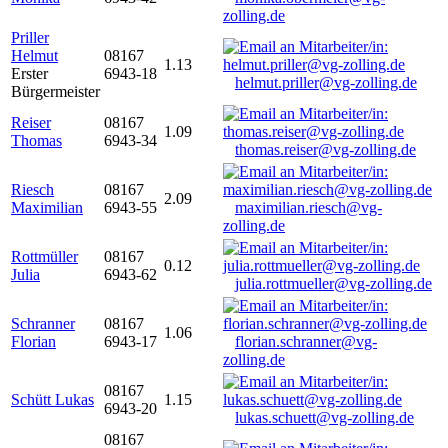
zolling.de
Priller
Helmut
08167
1.13
Erster
6943-18
helmut.priller@vg-zolling.de
Bürgermeister
Reiser
08167
1.09
Thomas
6943-34
thomas.reiser@vg-zolling.de
Riesch
08167
2.09
Maximilian
6943-55
maximilian.riesch@vg-
zolling.de
Rottmüller
08167
0.12
Julia
6943-62
julia.rottmueller@vg-zolling.de
Schranner
08167
1.06
Florian
6943-17
florian.schranner@vg-
zolling.de
08167
Schütt Lukas
1.15
6943-20
lukas.schuett@vg-zolling.de
08167