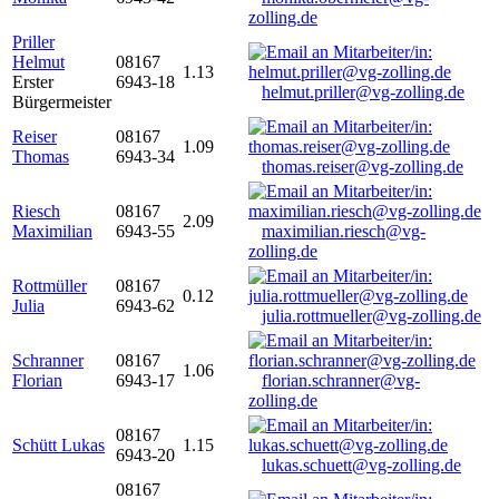
zolling.de
Priller
Helmut
08167
1.13
Erster
6943-18
helmut.priller@vg-zolling.de
Bürgermeister
Reiser
08167
1.09
Thomas
6943-34
thomas.reiser@vg-zolling.de
Riesch
08167
2.09
Maximilian
6943-55
maximilian.riesch@vg-
zolling.de
Rottmüller
08167
0.12
Julia
6943-62
julia.rottmueller@vg-zolling.de
Schranner
08167
1.06
Florian
6943-17
florian.schranner@vg-
zolling.de
08167
Schütt Lukas
1.15
6943-20
lukas.schuett@vg-zolling.de
08167