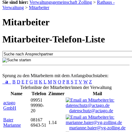
Sie sind hier:
Verwaltungsgemeinschaft Zolling
>
Rathaus -
Verwaltung
>
Mitarbeiter
Mitarbeiter
Mitarbeiter-Telefon-Liste
Sprung zu den Mitarbeitern mit dem Anfangsbuchstaben:
a
B
D
E
F
G
H
K
L
M
N
O
P
R
S
T
V
W
Z
Telefonliste der Mitarbeiter/innen der Verwaltung
Name
Telefon
Zimmer
Mail
09951
actago
99990-
GmbH
20
datenschutz@actago.de
Baier
08167
1.14
Marianne
6943-51
marianne.baier@vg-zolling.de