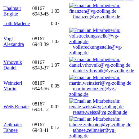
Thalmair
08167
1.03
Brigitte
6943-45
finanzen@vg-zolling.de
Toth Marlene
0.07
Vogl
08167
1.02
Alexandra
6943-39
vollstreckungsstelle@vg-
zolling.de
Vrhovnik
08167
1.07
Daniel
6943-37
daniel.vrhovnik@vg-zolling.de
Weinzierl
08167
0.05
Martin
6943-56
martin.weinzierl@vg-
zolling.de
08167
Weiß Renate
0.02
6943-12
renate.weiss@vg-zolling.de
Zeilmaier
08167
0.12
Tahnee
6943-41
tahnee.zeilmaier@vg-
zolling.de