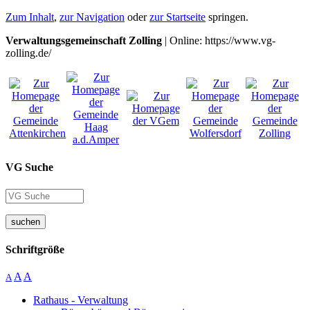
Zum Inhalt
,
zur Navigation
oder
zur Startseite
springen.
Verwaltungsgemeinschaft Zolling
| Online: https://www.vg-
zolling.de/
VG Suche
suchen
Schriftgröße
A
A
A
Rathaus - Verwaltung