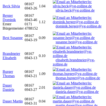
08167
Beck Silvia
1.04
6943-26
silvia.beck@vg-zolling.de
Berger
08167
Dominik
6943-46
1.12
Erster
0171
dominik.berger@vg-zolling.de
Bürgermeister
4788152
08167
Best Susanne
0.09
6943-19
susanne.best@vg-zolling.de
Brandmeier
08167
0.10
Elisabeth
6943-13
elisabeth.brandmeier@vg-
zolling.de
Burger
08167
1.09
Thomas
6943-21
thomas.burger@vg-zolling.de
Dauer
08167
2.01
Daniela
6943-27
daniela.dauer@vg-zolling.de
08167
Dauer Martin
0.04
6943-31
martin.dauer@vg-zolling.de