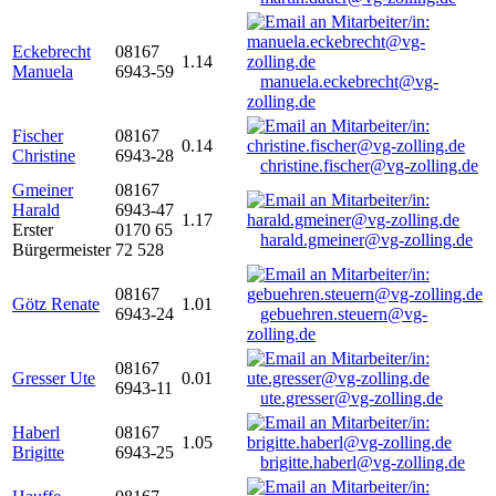
Eckebrecht
08167
1.14
Manuela
6943-59
manuela.eckebrecht@vg-
zolling.de
Fischer
08167
0.14
Christine
6943-28
christine.fischer@vg-zolling.de
Gmeiner
08167
Harald
6943-47
1.17
Erster
0170 65
harald.gmeiner@vg-zolling.de
Bürgermeister
72 528
08167
Götz Renate
1.01
6943-24
gebuehren.steuern@vg-
zolling.de
08167
Gresser Ute
0.01
6943-11
ute.gresser@vg-zolling.de
Haberl
08167
1.05
Brigitte
6943-25
brigitte.haberl@vg-zolling.de