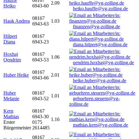
Hauffe
08167
2.09
Heiko
6943-60
heiko.hauffe@vg-zolling.de
08167
Hauk Andrea
1.03
6943-63
finanzen@vg-zolling.de
Hilpert
08167
Diana
6943-23
diana.hilpert@vg-zolling.de
Hoxhaj
08167
1.06
Qendrim
6943-53
qendrim.hoxhaj@vg-zolling.de
08167
Huber Heike
2.01
6943-66
heike.huber@vg-zolling.de
Huber
08167
1.01
Melanie
6943-52
gebuehren.steuern@vg-
zolling.de
Kern
08167
Mathias
6943-30
1.16
Erster
0175
mathias.kern@vg-zolling.de
Bürgermeister
2614485
08167