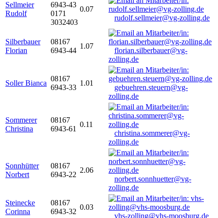
Sellmeier
6943-43
0.07
Rudolf
0171
rudolf.sellmeier@vg-zolling.de
3032403
Silberbauer
08167
1.07
Florian
6943-44
florian.silberbauer@vg-
zolling.de
08167
Soller Bianca
1.01
6943-33
gebuehren.steuern@vg-
zolling.de
Sommerer
08167
0.11
Christina
6943-61
christina.sommerer@vg-
zolling.de
Sonnhütter
08167
2.06
Norbert
6943-22
norbert.sonnhuetter@vg-
zolling.de
Steinecke
08167
0.03
Corinna
6943-32
vhs-zolling@vhs-moosburg.de