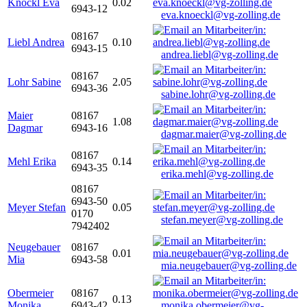
Knöckl Eva
0.02
6943-12
eva.knoeckl@vg-zolling.de
08167
Liebl Andrea
0.10
6943-15
andrea.liebl@vg-zolling.de
08167
Lohr Sabine
2.05
6943-36
sabine.lohr@vg-zolling.de
Maier
08167
1.08
Dagmar
6943-16
dagmar.maier@vg-zolling.de
08167
Mehl Erika
0.14
6943-35
erika.mehl@vg-zolling.de
08167
6943-50
Meyer Stefan
0.05
0170
stefan.meyer@vg-zolling.de
7942402
Neugebauer
08167
0.01
Mia
6943-58
mia.neugebauer@vg-zolling.de
Obermeier
08167
0.13
Monika
6943-42
monika.obermeier@vg-