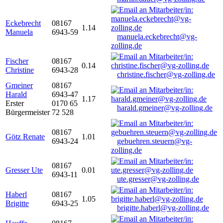
Eckebrecht
08167
1.14
Manuela
6943-59
manuela.eckebrecht@vg-
zolling.de
Fischer
08167
0.14
Christine
6943-28
christine.fischer@vg-zolling.de
Gmeiner
08167
Harald
6943-47
1.17
Erster
0170 65
harald.gmeiner@vg-zolling.de
Bürgermeister
72 528
08167
Götz Renate
1.01
6943-24
gebuehren.steuern@vg-
zolling.de
08167
Gresser Ute
0.01
6943-11
ute.gresser@vg-zolling.de
Haberl
08167
1.05
Brigitte
6943-25
brigitte.haberl@vg-zolling.de