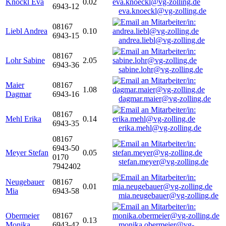
Knöckl Eva
0.02
6943-12
eva.knoeckl@vg-zolling.de
08167
Liebl Andrea
0.10
6943-15
andrea.liebl@vg-zolling.de
08167
Lohr Sabine
2.05
6943-36
sabine.lohr@vg-zolling.de
Maier
08167
1.08
Dagmar
6943-16
dagmar.maier@vg-zolling.de
08167
Mehl Erika
0.14
6943-35
erika.mehl@vg-zolling.de
08167
6943-50
Meyer Stefan
0.05
0170
stefan.meyer@vg-zolling.de
7942402
Neugebauer
08167
0.01
Mia
6943-58
mia.neugebauer@vg-zolling.de
Obermeier
08167
0.13
Monika
6943-42
monika.obermeier@vg-