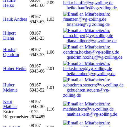
Hauffe
08167
2.09
Heiko
6943-60
heiko.hauffe@vg-zolling.de
08167
Hauk Andrea
1.03
6943-63
finanzen@vg-zolling.de
Hilpert
08167
Diana
6943-23
diana.hilpert@vg-zolling.de
Hoxhaj
08167
1.06
Qendrim
6943-53
qendrim.hoxhaj@vg-zolling.de
08167
Huber Heike
2.01
6943-66
heike.huber@vg-zolling.de
Huber
08167
1.01
Melanie
6943-52
gebuehren.steuern@vg-
zolling.de
Kern
08167
Mathias
6943-30
1.16
Erster
0175
mathias.kern@vg-zolling.de
Bürgermeister
2614485
08167