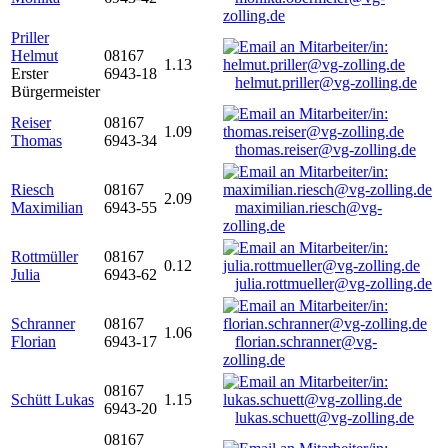
zolling.de
Priller
Helmut
08167
1.13
Erster
6943-18
helmut.priller@vg-zolling.de
Bürgermeister
Reiser
08167
1.09
Thomas
6943-34
thomas.reiser@vg-zolling.de
Riesch
08167
2.09
Maximilian
6943-55
maximilian.riesch@vg-
zolling.de
Rottmüller
08167
0.12
Julia
6943-62
julia.rottmueller@vg-zolling.de
Schranner
08167
1.06
Florian
6943-17
florian.schranner@vg-
zolling.de
08167
Schütt Lukas
1.15
6943-20
lukas.schuett@vg-zolling.de
08167