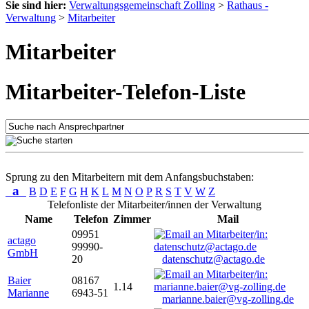
Sie sind hier:
Verwaltungsgemeinschaft Zolling
>
Rathaus -
Verwaltung
>
Mitarbeiter
Mitarbeiter
Mitarbeiter-Telefon-Liste
Sprung zu den Mitarbeitern mit dem Anfangsbuchstaben:
a
B
D
E
F
G
H
K
L
M
N
O
P
R
S
T
V
W
Z
Telefonliste der Mitarbeiter/innen der Verwaltung
Name
Telefon
Zimmer
Mail
09951
actago
99990-
GmbH
20
datenschutz@actago.de
Baier
08167
1.14
Marianne
6943-51
marianne.baier@vg-zolling.de