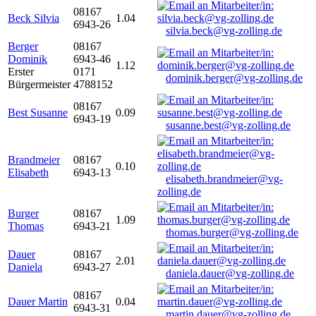
08167
Beck Silvia
1.04
6943-26
silvia.beck@vg-zolling.de
Berger
08167
Dominik
6943-46
1.12
Erster
0171
dominik.berger@vg-zolling.de
Bürgermeister
4788152
08167
Best Susanne
0.09
6943-19
susanne.best@vg-zolling.de
Brandmeier
08167
0.10
Elisabeth
6943-13
elisabeth.brandmeier@vg-
zolling.de
Burger
08167
1.09
Thomas
6943-21
thomas.burger@vg-zolling.de
Dauer
08167
2.01
Daniela
6943-27
daniela.dauer@vg-zolling.de
08167
Dauer Martin
0.04
6943-31
martin.dauer@vg-zolling.de