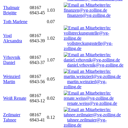
Thalmair
08167
1.03
Brigitte
6943-45
finanzen@vg-zolling.de
Toth Marlene
0.07
Vogl
08167
1.02
Alexandra
6943-39
vollstreckungsstelle@vg-
zolling.de
Vrhovnik
08167
1.07
Daniel
6943-37
daniel.vrhovnik@vg-zolling.de
Weinzierl
08167
0.05
Martin
6943-56
martin.weinzierl@vg-
zolling.de
08167
Weiß Renate
0.02
6943-12
renate.weiss@vg-zolling.de
Zeilmaier
08167
0.12
Tahnee
6943-41
tahnee.zeilmaier@vg-
zolling.de