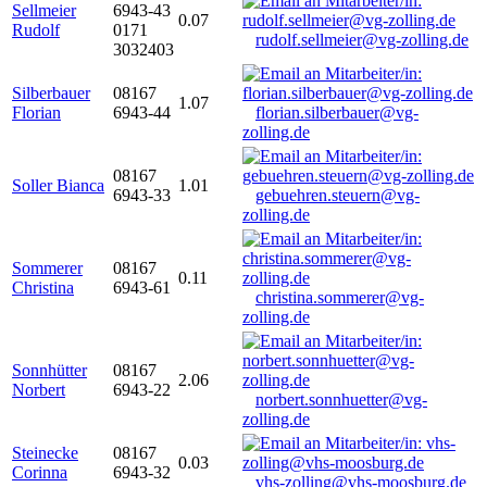
Sellmeier
6943-43
0.07
Rudolf
0171
rudolf.sellmeier@vg-zolling.de
3032403
Silberbauer
08167
1.07
Florian
6943-44
florian.silberbauer@vg-
zolling.de
08167
Soller Bianca
1.01
6943-33
gebuehren.steuern@vg-
zolling.de
Sommerer
08167
0.11
Christina
6943-61
christina.sommerer@vg-
zolling.de
Sonnhütter
08167
2.06
Norbert
6943-22
norbert.sonnhuetter@vg-
zolling.de
Steinecke
08167
0.03
Corinna
6943-32
vhs-zolling@vhs-moosburg.de