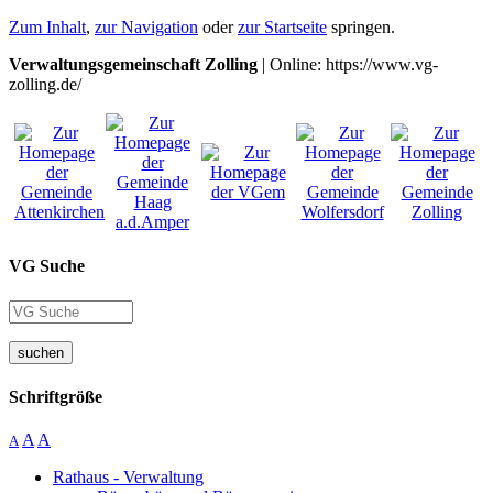
Zum Inhalt
,
zur Navigation
oder
zur Startseite
springen.
Verwaltungsgemeinschaft Zolling
| Online: https://www.vg-
zolling.de/
VG Suche
suchen
Schriftgröße
A
A
A
Rathaus - Verwaltung