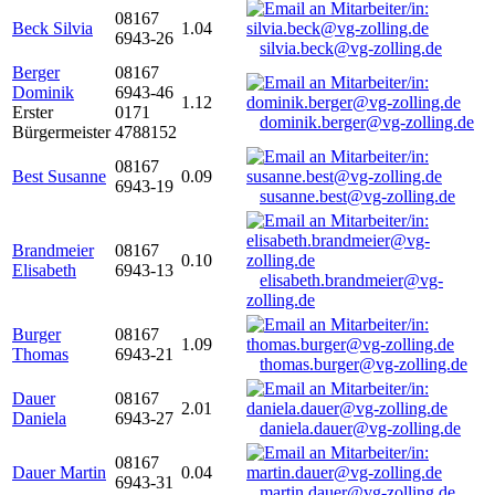
08167
Beck Silvia
1.04
6943-26
silvia.beck@vg-zolling.de
Berger
08167
Dominik
6943-46
1.12
Erster
0171
dominik.berger@vg-zolling.de
Bürgermeister
4788152
08167
Best Susanne
0.09
6943-19
susanne.best@vg-zolling.de
Brandmeier
08167
0.10
Elisabeth
6943-13
elisabeth.brandmeier@vg-
zolling.de
Burger
08167
1.09
Thomas
6943-21
thomas.burger@vg-zolling.de
Dauer
08167
2.01
Daniela
6943-27
daniela.dauer@vg-zolling.de
08167
Dauer Martin
0.04
6943-31
martin.dauer@vg-zolling.de