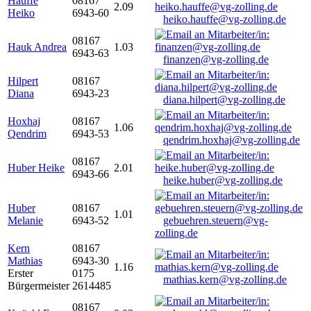
Hauffe
08167
2.09
Heiko
6943-60
heiko.hauffe@vg-zolling.de
08167
Hauk Andrea
1.03
6943-63
finanzen@vg-zolling.de
Hilpert
08167
Diana
6943-23
diana.hilpert@vg-zolling.de
Hoxhaj
08167
1.06
Qendrim
6943-53
qendrim.hoxhaj@vg-zolling.de
08167
Huber Heike
2.01
6943-66
heike.huber@vg-zolling.de
Huber
08167
1.01
Melanie
6943-52
gebuehren.steuern@vg-
zolling.de
Kern
08167
Mathias
6943-30
1.16
Erster
0175
mathias.kern@vg-zolling.de
Bürgermeister
2614485
08167