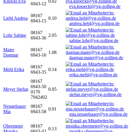
Knöckl Eva
0.02
6943-12
eva.knoeckl@vg-zolling.de
08167
Liebl Andrea
0.10
6943-15
andrea.liebl@vg-zolling.de
08167
Lohr Sabine
2.05
6943-36
sabine.lohr@vg-zolling.de
Maier
08167
1.08
Dagmar
6943-16
dagmar.maier@vg-zolling.de
08167
Mehl Erika
0.14
6943-35
erika.mehl@vg-zolling.de
08167
6943-50
Meyer Stefan
0.05
0170
stefan.meyer@vg-zolling.de
7942402
Neugebauer
08167
0.01
Mia
6943-58
mia.neugebauer@vg-zolling.de
Obermeier
08167
0.13
Monika
6943-42
monika.obermeier@vg-