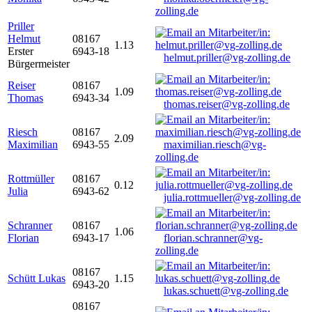
zolling.de
Priller
Helmut
08167
1.13
Erster
6943-18
helmut.priller@vg-zolling.de
Bürgermeister
Reiser
08167
1.09
Thomas
6943-34
thomas.reiser@vg-zolling.de
Riesch
08167
2.09
Maximilian
6943-55
maximilian.riesch@vg-
zolling.de
Rottmüller
08167
0.12
Julia
6943-62
julia.rottmueller@vg-zolling.de
Schranner
08167
1.06
Florian
6943-17
florian.schranner@vg-
zolling.de
08167
Schütt Lukas
1.15
6943-20
lukas.schuett@vg-zolling.de
08167