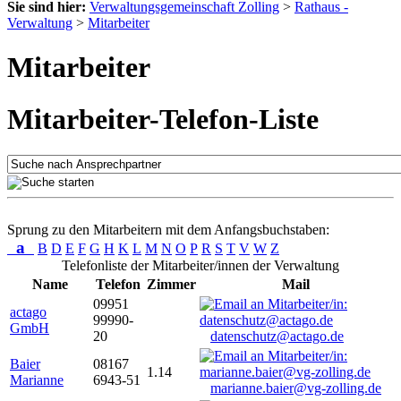
Sie sind hier:
Verwaltungsgemeinschaft Zolling
>
Rathaus -
Verwaltung
>
Mitarbeiter
Mitarbeiter
Mitarbeiter-Telefon-Liste
Sprung zu den Mitarbeitern mit dem Anfangsbuchstaben:
a
B
D
E
F
G
H
K
L
M
N
O
P
R
S
T
V
W
Z
Telefonliste der Mitarbeiter/innen der Verwaltung
Name
Telefon
Zimmer
Mail
09951
actago
99990-
GmbH
20
datenschutz@actago.de
Baier
08167
1.14
Marianne
6943-51
marianne.baier@vg-zolling.de