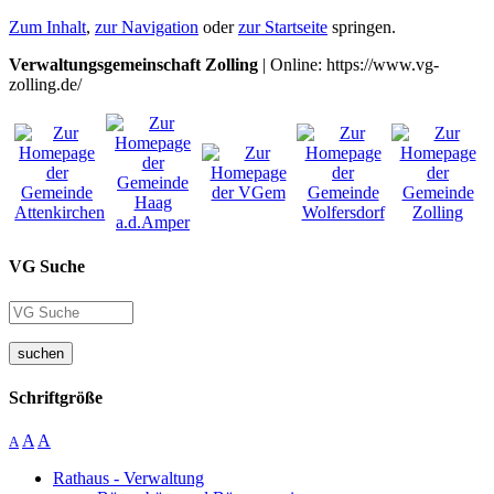
Zum Inhalt
,
zur Navigation
oder
zur Startseite
springen.
Verwaltungsgemeinschaft Zolling
| Online: https://www.vg-
zolling.de/
VG Suche
suchen
Schriftgröße
A
A
A
Rathaus - Verwaltung