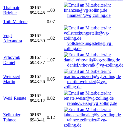
Thalmair
08167
1.03
Brigitte
6943-45
finanzen@vg-zolling.de
Toth Marlene
0.07
Vogl
08167
1.02
Alexandra
6943-39
vollstreckungsstelle@vg-
zolling.de
Vrhovnik
08167
1.07
Daniel
6943-37
daniel.vrhovnik@vg-zolling.de
Weinzierl
08167
0.05
Martin
6943-56
martin.weinzierl@vg-
zolling.de
08167
Weiß Renate
0.02
6943-12
renate.weiss@vg-zolling.de
Zeilmaier
08167
0.12
Tahnee
6943-41
tahnee.zeilmaier@vg-
zolling.de