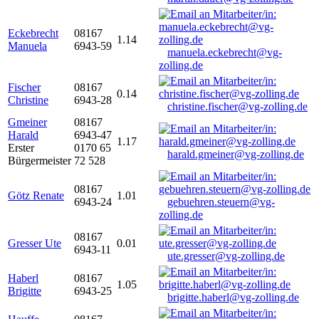
Eckebrecht
08167
1.14
Manuela
6943-59
manuela.eckebrecht@vg-
zolling.de
Fischer
08167
0.14
Christine
6943-28
christine.fischer@vg-zolling.de
Gmeiner
08167
Harald
6943-47
1.17
Erster
0170 65
harald.gmeiner@vg-zolling.de
Bürgermeister
72 528
08167
Götz Renate
1.01
6943-24
gebuehren.steuern@vg-
zolling.de
08167
Gresser Ute
0.01
6943-11
ute.gresser@vg-zolling.de
Haberl
08167
1.05
Brigitte
6943-25
brigitte.haberl@vg-zolling.de