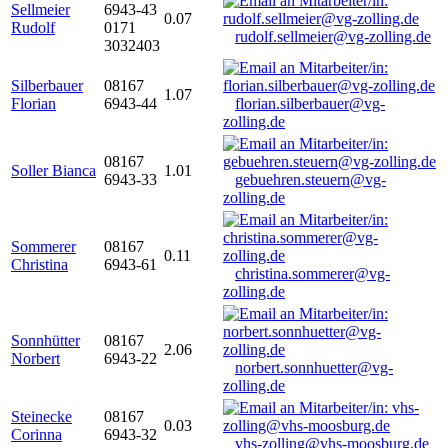
Sellmeier
6943-43
0.07
Rudolf
0171
rudolf.sellmeier@vg-zolling.de
3032403
Silberbauer
08167
1.07
Florian
6943-44
florian.silberbauer@vg-
zolling.de
08167
Soller Bianca
1.01
6943-33
gebuehren.steuern@vg-
zolling.de
Sommerer
08167
0.11
Christina
6943-61
christina.sommerer@vg-
zolling.de
Sonnhütter
08167
2.06
Norbert
6943-22
norbert.sonnhuetter@vg-
zolling.de
Steinecke
08167
0.03
Corinna
6943-32
vhs-zolling@vhs-moosburg.de