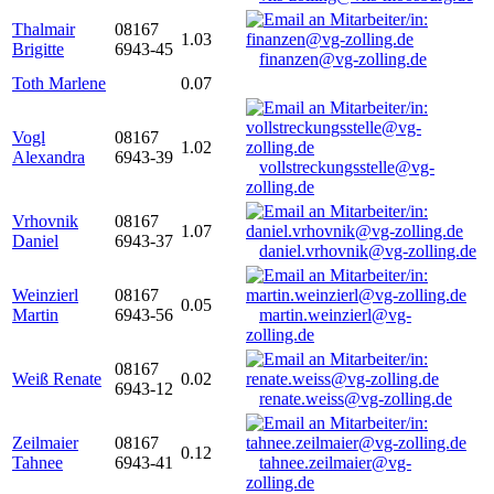
Thalmair
08167
1.03
Brigitte
6943-45
finanzen@vg-zolling.de
Toth Marlene
0.07
Vogl
08167
1.02
Alexandra
6943-39
vollstreckungsstelle@vg-
zolling.de
Vrhovnik
08167
1.07
Daniel
6943-37
daniel.vrhovnik@vg-zolling.de
Weinzierl
08167
0.05
Martin
6943-56
martin.weinzierl@vg-
zolling.de
08167
Weiß Renate
0.02
6943-12
renate.weiss@vg-zolling.de
Zeilmaier
08167
0.12
Tahnee
6943-41
tahnee.zeilmaier@vg-
zolling.de