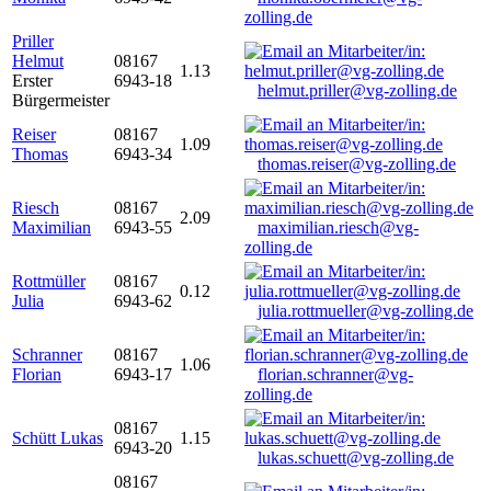
zolling.de
Priller
Helmut
08167
1.13
Erster
6943-18
helmut.priller@vg-zolling.de
Bürgermeister
Reiser
08167
1.09
Thomas
6943-34
thomas.reiser@vg-zolling.de
Riesch
08167
2.09
Maximilian
6943-55
maximilian.riesch@vg-
zolling.de
Rottmüller
08167
0.12
Julia
6943-62
julia.rottmueller@vg-zolling.de
Schranner
08167
1.06
Florian
6943-17
florian.schranner@vg-
zolling.de
08167
Schütt Lukas
1.15
6943-20
lukas.schuett@vg-zolling.de
08167