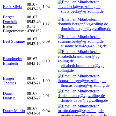
08167
Beck Silvia
1.04
6943-26
silvia.beck@vg-zolling.de
Berger
08167
Dominik
6943-46
1.12
Erster
0171
dominik.berger@vg-zolling.de
Bürgermeister
4788152
08167
Best Susanne
0.09
6943-19
susanne.best@vg-zolling.de
Brandmeier
08167
0.10
Elisabeth
6943-13
elisabeth.brandmeier@vg-
zolling.de
Burger
08167
1.09
Thomas
6943-21
thomas.burger@vg-zolling.de
Dauer
08167
2.01
Daniela
6943-27
daniela.dauer@vg-zolling.de
08167
Dauer Martin
0.04
6943-31
martin.dauer@vg-zolling.de