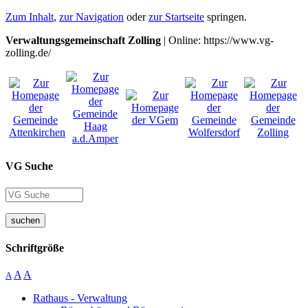
Zum Inhalt
,
zur Navigation
oder
zur Startseite
springen.
Verwaltungsgemeinschaft Zolling
| Online: https://www.vg-
zolling.de/
VG Suche
suchen
Schriftgröße
A
A
A
Rathaus - Verwaltung