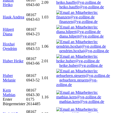
Hauffe
08167
2.09
Heiko
6943-60
heiko.hauffe@vg-zolling.de
08167
Hauk Andrea
1.03
6943-63
finanzen@vg-zolling.de
Hilpert
08167
Diana
6943-23
diana.hilpert@vg-zolling.de
Hoxhaj
08167
1.06
Qendrim
6943-53
qendrim.hoxhaj@vg-zolling.de
08167
Huber Heike
2.01
6943-66
heike.huber@vg-zolling.de
Huber
08167
1.01
Melanie
6943-52
gebuehren.steuern@vg-
zolling.de
Kern
08167
Mathias
6943-30
1.16
Erster
0175
mathias.kern@vg-zolling.de
Bürgermeister
2614485
08167