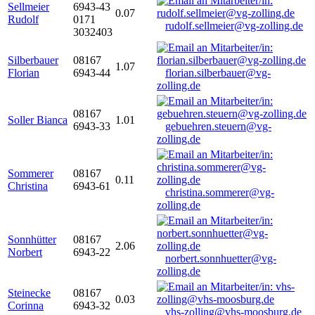
Sellmeier
6943-43
0.07
Rudolf
0171
rudolf.sellmeier@vg-zolling.de
3032403
Silberbauer
08167
1.07
Florian
6943-44
florian.silberbauer@vg-
zolling.de
08167
Soller Bianca
1.01
6943-33
gebuehren.steuern@vg-
zolling.de
Sommerer
08167
0.11
Christina
6943-61
christina.sommerer@vg-
zolling.de
Sonnhütter
08167
2.06
Norbert
6943-22
norbert.sonnhuetter@vg-
zolling.de
Steinecke
08167
0.03
Corinna
6943-32
vhs-zolling@vhs-moosburg.de