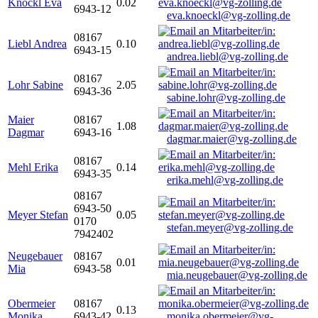
Knöckl Eva
0.02
6943-12
eva.knoeckl@vg-zolling.de
08167
Liebl Andrea
0.10
6943-15
andrea.liebl@vg-zolling.de
08167
Lohr Sabine
2.05
6943-36
sabine.lohr@vg-zolling.de
Maier
08167
1.08
Dagmar
6943-16
dagmar.maier@vg-zolling.de
08167
Mehl Erika
0.14
6943-35
erika.mehl@vg-zolling.de
08167
6943-50
Meyer Stefan
0.05
0170
stefan.meyer@vg-zolling.de
7942402
Neugebauer
08167
0.01
Mia
6943-58
mia.neugebauer@vg-zolling.de
Obermeier
08167
0.13
Monika
6943-42
monika.obermeier@vg-