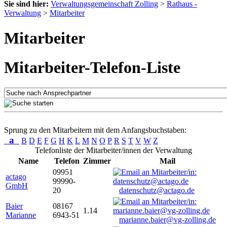
Sie sind hier:
Verwaltungsgemeinschaft Zolling
>
Rathaus -
Verwaltung
>
Mitarbeiter
Mitarbeiter
Mitarbeiter-Telefon-Liste
Sprung zu den Mitarbeitern mit dem Anfangsbuchstaben:
a
B
D
E
F
G
H
K
L
M
N
O
P
R
S
T
V
W
Z
Telefonliste der Mitarbeiter/innen der Verwaltung
Name
Telefon
Zimmer
Mail
09951
actago
99990-
GmbH
20
datenschutz@actago.de
Baier
08167
1.14
Marianne
6943-51
marianne.baier@vg-zolling.de