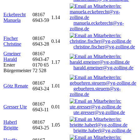
Eckebrecht
08167
1.14
Manuela
6943-59
manuela.eckebrecht@vg-
zolling.de
Fischer
08167
0.14
Christine
6943-28
christine.fischer@vg-zolling.de
Gmeiner
08167
Harald
6943-47
1.17
Erster
0170 65
harald.gmeiner@vg-zolling.de
Bürgermeister
72 528
08167
Götz Renate
1.01
6943-24
gebuehren.steuern@vg-
zolling.de
08167
Gresser Ute
0.01
6943-11
ute.gresser@vg-zolling.de
Haberl
08167
1.05
Brigitte
6943-25
brigitte.haberl@vg-zolling.de