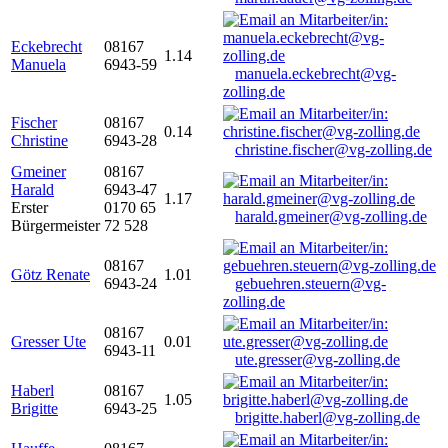
Eckebrecht
08167
1.14
Manuela
6943-59
manuela.eckebrecht@vg-
zolling.de
Fischer
08167
0.14
Christine
6943-28
christine.fischer@vg-zolling.de
Gmeiner
08167
Harald
6943-47
1.17
Erster
0170 65
harald.gmeiner@vg-zolling.de
Bürgermeister
72 528
08167
Götz Renate
1.01
6943-24
gebuehren.steuern@vg-
zolling.de
08167
Gresser Ute
0.01
6943-11
ute.gresser@vg-zolling.de
Haberl
08167
1.05
Brigitte
6943-25
brigitte.haberl@vg-zolling.de