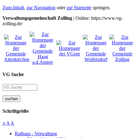
Zum Inhalt
,
zur Navigation
oder
zur Startseite
springen.
Verwaltungsgemeinschaft Zolling
| Online: https://www.vg-
zolling.de/
VG Suche
suchen
Schriftgröße
A
A
A
Rathaus - Verwaltung