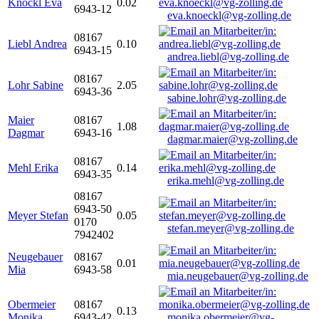
Knöckl Eva
0.02
6943-12
eva.knoeckl@vg-zolling.de
08167
Liebl Andrea
0.10
6943-15
andrea.liebl@vg-zolling.de
08167
Lohr Sabine
2.05
6943-36
sabine.lohr@vg-zolling.de
Maier
08167
1.08
Dagmar
6943-16
dagmar.maier@vg-zolling.de
08167
Mehl Erika
0.14
6943-35
erika.mehl@vg-zolling.de
08167
6943-50
Meyer Stefan
0.05
0170
stefan.meyer@vg-zolling.de
7942402
Neugebauer
08167
0.01
Mia
6943-58
mia.neugebauer@vg-zolling.de
Obermeier
08167
0.13
Monika
6943-42
monika.obermeier@vg-