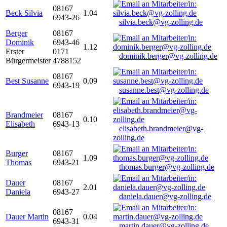
08167
Beck Silvia
1.04
6943-26
silvia.beck@vg-zolling.de
Berger
08167
Dominik
6943-46
1.12
Erster
0171
dominik.berger@vg-zolling.de
Bürgermeister
4788152
08167
Best Susanne
0.09
6943-19
susanne.best@vg-zolling.de
Brandmeier
08167
0.10
Elisabeth
6943-13
elisabeth.brandmeier@vg-
zolling.de
Burger
08167
1.09
Thomas
6943-21
thomas.burger@vg-zolling.de
Dauer
08167
2.01
Daniela
6943-27
daniela.dauer@vg-zolling.de
08167
Dauer Martin
0.04
6943-31
martin.dauer@vg-zolling.de