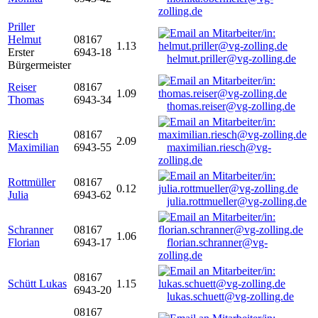
zolling.de
Priller
Helmut
08167
1.13
Erster
6943-18
helmut.priller@vg-zolling.de
Bürgermeister
Reiser
08167
1.09
Thomas
6943-34
thomas.reiser@vg-zolling.de
Riesch
08167
2.09
Maximilian
6943-55
maximilian.riesch@vg-
zolling.de
Rottmüller
08167
0.12
Julia
6943-62
julia.rottmueller@vg-zolling.de
Schranner
08167
1.06
Florian
6943-17
florian.schranner@vg-
zolling.de
08167
Schütt Lukas
1.15
6943-20
lukas.schuett@vg-zolling.de
08167