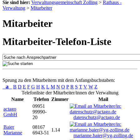
Sie sind hier:
Verwaltungsgemeinschaft Zolling
>
Rathaus -
Verwaltung
>
Mitarbeiter
Mitarbeiter
Mitarbeiter-Telefon-Liste
Sprung zu den Mitarbeitern mit dem Anfangsbuchstaben:
a
B
D
E
F
G
H
K
L
M
N
O
P
R
S
T
V
W
Z
Telefonliste der Mitarbeiter/innen der Verwaltung
Name
Telefon
Zimmer
Mail
09951
actago
99990-
GmbH
20
datenschutz@actago.de
Baier
08167
1.14
Marianne
6943-51
marianne.baier@vg-zolling.de