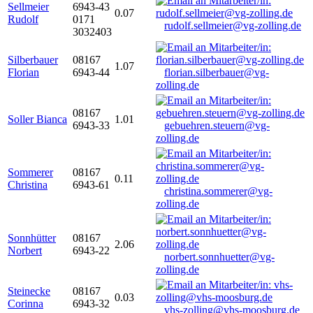
Sellmeier
6943-43
0.07
Rudolf
0171
rudolf.sellmeier@vg-zolling.de
3032403
Silberbauer
08167
1.07
Florian
6943-44
florian.silberbauer@vg-
zolling.de
08167
Soller Bianca
1.01
6943-33
gebuehren.steuern@vg-
zolling.de
Sommerer
08167
0.11
Christina
6943-61
christina.sommerer@vg-
zolling.de
Sonnhütter
08167
2.06
Norbert
6943-22
norbert.sonnhuetter@vg-
zolling.de
Steinecke
08167
0.03
Corinna
6943-32
vhs-zolling@vhs-moosburg.de