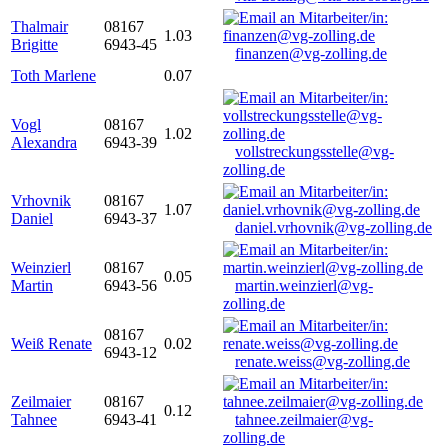
Thalmair
08167
1.03
Brigitte
6943-45
finanzen@vg-zolling.de
Toth Marlene
0.07
Vogl
08167
1.02
Alexandra
6943-39
vollstreckungsstelle@vg-
zolling.de
Vrhovnik
08167
1.07
Daniel
6943-37
daniel.vrhovnik@vg-zolling.de
Weinzierl
08167
0.05
Martin
6943-56
martin.weinzierl@vg-
zolling.de
08167
Weiß Renate
0.02
6943-12
renate.weiss@vg-zolling.de
Zeilmaier
08167
0.12
Tahnee
6943-41
tahnee.zeilmaier@vg-
zolling.de