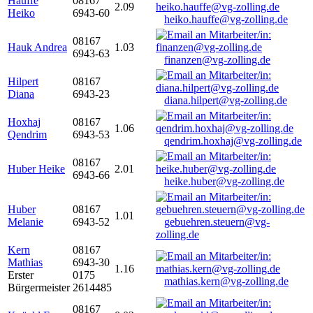
Hauffe
08167
2.09
Heiko
6943-60
heiko.hauffe@vg-zolling.de
08167
Hauk Andrea
1.03
6943-63
finanzen@vg-zolling.de
Hilpert
08167
Diana
6943-23
diana.hilpert@vg-zolling.de
Hoxhaj
08167
1.06
Qendrim
6943-53
qendrim.hoxhaj@vg-zolling.de
08167
Huber Heike
2.01
6943-66
heike.huber@vg-zolling.de
Huber
08167
1.01
Melanie
6943-52
gebuehren.steuern@vg-
zolling.de
Kern
08167
Mathias
6943-30
1.16
Erster
0175
mathias.kern@vg-zolling.de
Bürgermeister
2614485
08167