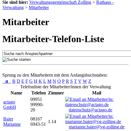
Sie sind hier:
Verwaltungsgemeinschaft Zolling
>
Rathaus -
Verwaltung
>
Mitarbeiter
Mitarbeiter
Mitarbeiter-Telefon-Liste
Sprung zu den Mitarbeitern mit dem Anfangsbuchstaben:
a
B
D
E
F
G
H
K
L
M
N
O
P
R
S
T
V
W
Z
Telefonliste der Mitarbeiter/innen der Verwaltung
Name
Telefon
Zimmer
Mail
09951
actago
99990-
GmbH
20
datenschutz@actago.de
Baier
08167
1.14
Marianne
6943-51
marianne.baier@vg-zolling.de