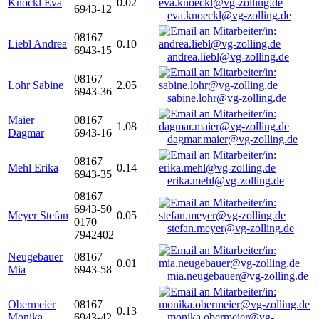
Knöckl Eva
0.02
6943-12
eva.knoeckl@vg-zolling.de
08167
Liebl Andrea
0.10
6943-15
andrea.liebl@vg-zolling.de
08167
Lohr Sabine
2.05
6943-36
sabine.lohr@vg-zolling.de
Maier
08167
1.08
Dagmar
6943-16
dagmar.maier@vg-zolling.de
08167
Mehl Erika
0.14
6943-35
erika.mehl@vg-zolling.de
08167
6943-50
Meyer Stefan
0.05
0170
stefan.meyer@vg-zolling.de
7942402
Neugebauer
08167
0.01
Mia
6943-58
mia.neugebauer@vg-zolling.de
Obermeier
08167
0.13
Monika
6943-42
monika.obermeier@vg-