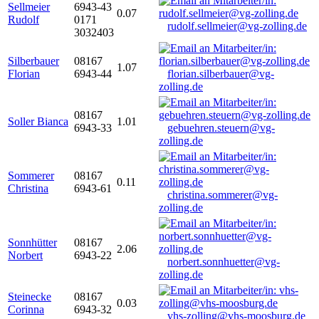
Sellmeier
6943-43
0.07
Rudolf
0171
rudolf.sellmeier@vg-zolling.de
3032403
Silberbauer
08167
1.07
Florian
6943-44
florian.silberbauer@vg-
zolling.de
08167
Soller Bianca
1.01
6943-33
gebuehren.steuern@vg-
zolling.de
Sommerer
08167
0.11
Christina
6943-61
christina.sommerer@vg-
zolling.de
Sonnhütter
08167
2.06
Norbert
6943-22
norbert.sonnhuetter@vg-
zolling.de
Steinecke
08167
0.03
Corinna
6943-32
vhs-zolling@vhs-moosburg.de