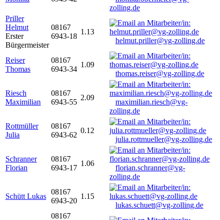
zolling.de
Priller
Helmut
08167
1.13
Erster
6943-18
helmut.priller@vg-zolling.de
Bürgermeister
Reiser
08167
1.09
Thomas
6943-34
thomas.reiser@vg-zolling.de
Riesch
08167
2.09
Maximilian
6943-55
maximilian.riesch@vg-
zolling.de
Rottmüller
08167
0.12
Julia
6943-62
julia.rottmueller@vg-zolling.de
Schranner
08167
1.06
Florian
6943-17
florian.schranner@vg-
zolling.de
08167
Schütt Lukas
1.15
6943-20
lukas.schuett@vg-zolling.de
08167