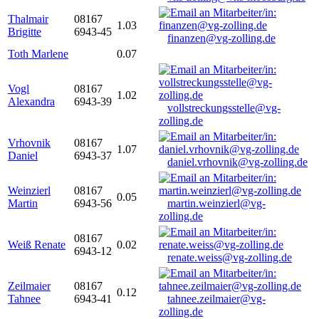
Thalmair
08167
1.03
Brigitte
6943-45
finanzen@vg-zolling.de
Toth Marlene
0.07
Vogl
08167
1.02
Alexandra
6943-39
vollstreckungsstelle@vg-
zolling.de
Vrhovnik
08167
1.07
Daniel
6943-37
daniel.vrhovnik@vg-zolling.de
Weinzierl
08167
0.05
Martin
6943-56
martin.weinzierl@vg-
zolling.de
08167
Weiß Renate
0.02
6943-12
renate.weiss@vg-zolling.de
Zeilmaier
08167
0.12
Tahnee
6943-41
tahnee.zeilmaier@vg-
zolling.de