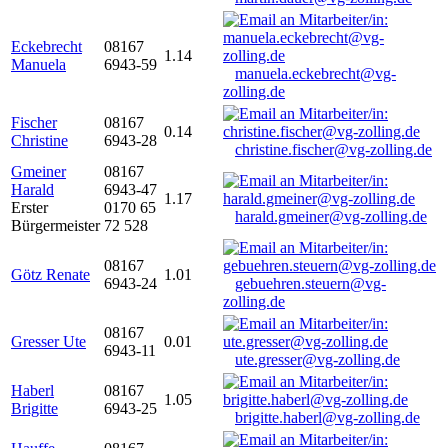
Eckebrecht
08167
1.14
Manuela
6943-59
manuela.eckebrecht@vg-
zolling.de
Fischer
08167
0.14
Christine
6943-28
christine.fischer@vg-zolling.de
Gmeiner
08167
Harald
6943-47
1.17
Erster
0170 65
harald.gmeiner@vg-zolling.de
Bürgermeister
72 528
08167
Götz Renate
1.01
6943-24
gebuehren.steuern@vg-
zolling.de
08167
Gresser Ute
0.01
6943-11
ute.gresser@vg-zolling.de
Haberl
08167
1.05
Brigitte
6943-25
brigitte.haberl@vg-zolling.de