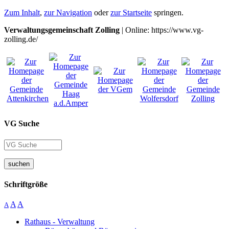
Zum Inhalt
,
zur Navigation
oder
zur Startseite
springen.
Verwaltungsgemeinschaft Zolling
| Online: https://www.vg-
zolling.de/
VG Suche
suchen
Schriftgröße
A
A
A
Rathaus - Verwaltung