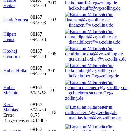
Hauffe
08167
2.09
Heiko
6943-60
heiko.hauffe@vg-zolling.de
08167
Hauk Andrea
1.03
6943-63
finanzen@vg-zolling.de
Hilpert
08167
Diana
6943-23
diana.hilpert@vg-zolling.de
Hoxhaj
08167
1.06
Qendrim
6943-53
qendrim.hoxhaj@vg-zolling.de
08167
Huber Heike
2.01
6943-66
heike.huber@vg-zolling.de
Huber
08167
1.01
Melanie
6943-52
gebuehren.steuern@vg-
zolling.de
Kern
08167
Mathias
6943-30
1.16
Erster
0175
mathias.kern@vg-zolling.de
Bürgermeister
2614485
08167