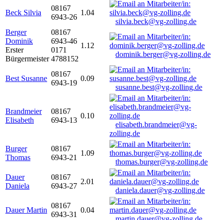
08167
Beck Silvia
1.04
6943-26
silvia.beck@vg-zolling.de
Berger
08167
Dominik
6943-46
1.12
Erster
0171
dominik.berger@vg-zolling.de
Bürgermeister
4788152
08167
Best Susanne
0.09
6943-19
susanne.best@vg-zolling.de
Brandmeier
08167
0.10
Elisabeth
6943-13
elisabeth.brandmeier@vg-
zolling.de
Burger
08167
1.09
Thomas
6943-21
thomas.burger@vg-zolling.de
Dauer
08167
2.01
Daniela
6943-27
daniela.dauer@vg-zolling.de
08167
Dauer Martin
0.04
6943-31
martin.dauer@vg-zolling.de