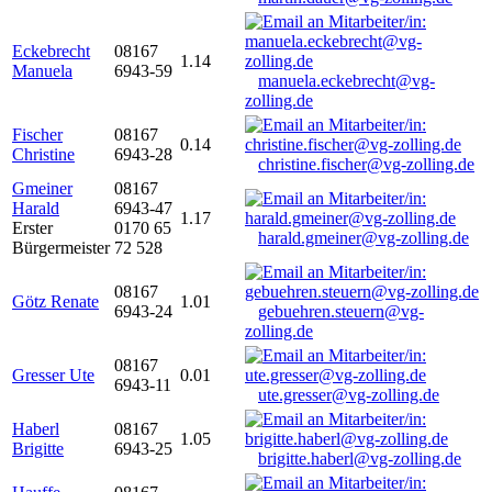
Eckebrecht
08167
1.14
Manuela
6943-59
manuela.eckebrecht@vg-
zolling.de
Fischer
08167
0.14
Christine
6943-28
christine.fischer@vg-zolling.de
Gmeiner
08167
Harald
6943-47
1.17
Erster
0170 65
harald.gmeiner@vg-zolling.de
Bürgermeister
72 528
08167
Götz Renate
1.01
6943-24
gebuehren.steuern@vg-
zolling.de
08167
Gresser Ute
0.01
6943-11
ute.gresser@vg-zolling.de
Haberl
08167
1.05
Brigitte
6943-25
brigitte.haberl@vg-zolling.de