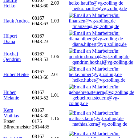
Hauffe
08167
2.09
Heiko
6943-60
heiko.hauffe@vg-zolling.de
08167
Hauk Andrea
1.03
6943-63
finanzen@vg-zolling.de
Hilpert
08167
Diana
6943-23
diana.hilpert@vg-zolling.de
Hoxhaj
08167
1.06
Qendrim
6943-53
qendrim.hoxhaj@vg-zolling.de
08167
Huber Heike
2.01
6943-66
heike.huber@vg-zolling.de
Huber
08167
1.01
Melanie
6943-52
gebuehren.steuern@vg-
zolling.de
Kern
08167
Mathias
6943-30
1.16
Erster
0175
mathias.kern@vg-zolling.de
Bürgermeister
2614485
08167