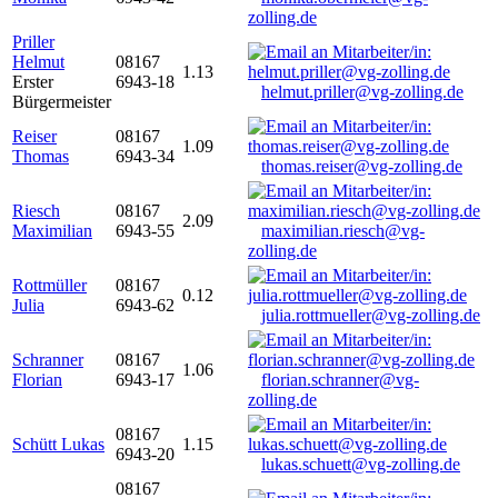
zolling.de
Priller
Helmut
08167
1.13
Erster
6943-18
helmut.priller@vg-zolling.de
Bürgermeister
Reiser
08167
1.09
Thomas
6943-34
thomas.reiser@vg-zolling.de
Riesch
08167
2.09
Maximilian
6943-55
maximilian.riesch@vg-
zolling.de
Rottmüller
08167
0.12
Julia
6943-62
julia.rottmueller@vg-zolling.de
Schranner
08167
1.06
Florian
6943-17
florian.schranner@vg-
zolling.de
08167
Schütt Lukas
1.15
6943-20
lukas.schuett@vg-zolling.de
08167