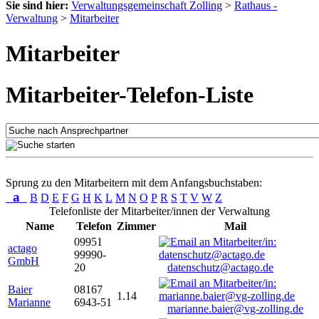
Sie sind hier:
Verwaltungsgemeinschaft Zolling
>
Rathaus -
Verwaltung
>
Mitarbeiter
Mitarbeiter
Mitarbeiter-Telefon-Liste
Sprung zu den Mitarbeitern mit dem Anfangsbuchstaben:
a
B
D
E
F
G
H
K
L
M
N
O
P
R
S
T
V
W
Z
Telefonliste der Mitarbeiter/innen der Verwaltung
Name
Telefon
Zimmer
Mail
09951
actago
99990-
GmbH
20
datenschutz@actago.de
Baier
08167
1.14
Marianne
6943-51
marianne.baier@vg-zolling.de