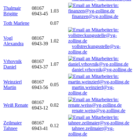
Thalmair
08167
1.03
Brigitte
6943-45
finanzen@vg-zolling.de
Toth Marlene
0.07
Vogl
08167
1.02
Alexandra
6943-39
vollstreckungsstelle@vg-
zolling.de
Vrhovnik
08167
1.07
Daniel
6943-37
daniel.vrhovnik@vg-zolling.de
Weinzierl
08167
0.05
Martin
6943-56
martin.weinzierl@vg-
zolling.de
08167
Weiß Renate
0.02
6943-12
renate.weiss@vg-zolling.de
Zeilmaier
08167
0.12
Tahnee
6943-41
tahnee.zeilmaier@vg-
zolling.de