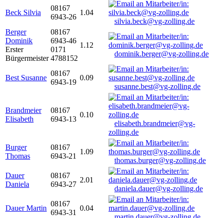
08167
Beck Silvia
1.04
6943-26
silvia.beck@vg-zolling.de
Berger
08167
Dominik
6943-46
1.12
Erster
0171
dominik.berger@vg-zolling.de
Bürgermeister
4788152
08167
Best Susanne
0.09
6943-19
susanne.best@vg-zolling.de
Brandmeier
08167
0.10
Elisabeth
6943-13
elisabeth.brandmeier@vg-
zolling.de
Burger
08167
1.09
Thomas
6943-21
thomas.burger@vg-zolling.de
Dauer
08167
2.01
Daniela
6943-27
daniela.dauer@vg-zolling.de
08167
Dauer Martin
0.04
6943-31
martin.dauer@vg-zolling.de