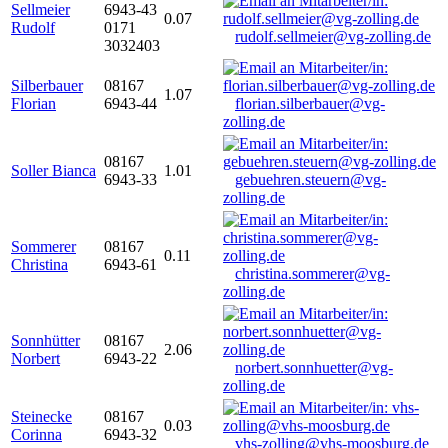
Sellmeier
6943-43
0.07
Rudolf
0171
rudolf.sellmeier@vg-zolling.de
3032403
Silberbauer
08167
1.07
Florian
6943-44
florian.silberbauer@vg-
zolling.de
08167
Soller Bianca
1.01
6943-33
gebuehren.steuern@vg-
zolling.de
Sommerer
08167
0.11
Christina
6943-61
christina.sommerer@vg-
zolling.de
Sonnhütter
08167
2.06
Norbert
6943-22
norbert.sonnhuetter@vg-
zolling.de
Steinecke
08167
0.03
Corinna
6943-32
vhs-zolling@vhs-moosburg.de