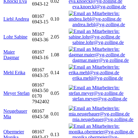
Knöckl Eva
0.02
6943-12
eva.knoeckl@vg-zolling.de
08167
Liebl Andrea
0.10
6943-15
andrea.liebl@vg-zolling.de
08167
Lohr Sabine
2.05
6943-36
sabine.lohr@vg-zolling.de
Maier
08167
1.08
Dagmar
6943-16
dagmar.maier@vg-zolling.de
08167
Mehl Erika
0.14
6943-35
erika.mehl@vg-zolling.de
08167
6943-50
Meyer Stefan
0.05
0170
stefan.meyer@vg-zolling.de
7942402
Neugebauer
08167
0.01
Mia
6943-58
mia.neugebauer@vg-zolling.de
Obermeier
08167
0.13
Monika
6943-42
monika.obermeier@vg-