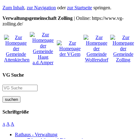
Zum Inhalt
,
zur Navigation
oder
zur Startseite
springen.
Verwaltungsgemeinschaft Zolling
| Online: https://www.vg-
zolling.de/
VG Suche
suchen
Schriftgröße
A
A
A
Rathaus - Verwaltung