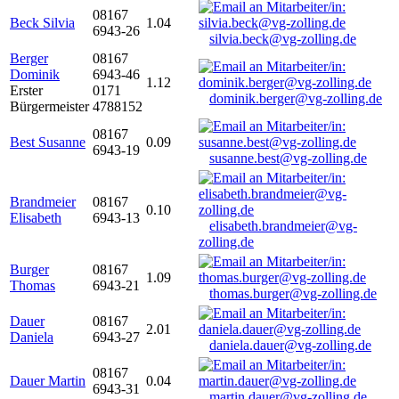
08167
Beck Silvia
1.04
6943-26
silvia.beck@vg-zolling.de
Berger
08167
Dominik
6943-46
1.12
Erster
0171
dominik.berger@vg-zolling.de
Bürgermeister
4788152
08167
Best Susanne
0.09
6943-19
susanne.best@vg-zolling.de
Brandmeier
08167
0.10
Elisabeth
6943-13
elisabeth.brandmeier@vg-
zolling.de
Burger
08167
1.09
Thomas
6943-21
thomas.burger@vg-zolling.de
Dauer
08167
2.01
Daniela
6943-27
daniela.dauer@vg-zolling.de
08167
Dauer Martin
0.04
6943-31
martin.dauer@vg-zolling.de