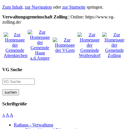
Zum Inhalt
,
zur Navigation
oder
zur Startseite
springen.
Verwaltungsgemeinschaft Zolling
| Online: https://www.vg-
zolling.de/
VG Suche
suchen
Schriftgröße
A
A
A
Rathaus - Verwaltung