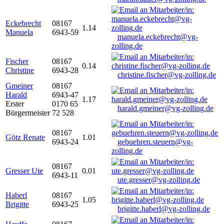
Eckebrecht
08167
1.14
Manuela
6943-59
manuela.eckebrecht@vg-
zolling.de
Fischer
08167
0.14
Christine
6943-28
christine.fischer@vg-zolling.de
Gmeiner
08167
Harald
6943-47
1.17
Erster
0170 65
harald.gmeiner@vg-zolling.de
Bürgermeister
72 528
08167
Götz Renate
1.01
6943-24
gebuehren.steuern@vg-
zolling.de
08167
Gresser Ute
0.01
6943-11
ute.gresser@vg-zolling.de
Haberl
08167
1.05
Brigitte
6943-25
brigitte.haberl@vg-zolling.de