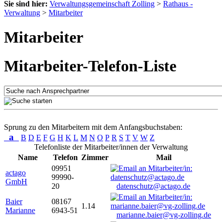
Sie sind hier:
Verwaltungsgemeinschaft Zolling
>
Rathaus -
Verwaltung
>
Mitarbeiter
Mitarbeiter
Mitarbeiter-Telefon-Liste
Sprung zu den Mitarbeitern mit dem Anfangsbuchstaben:
a
B
D
E
F
G
H
K
L
M
N
O
P
R
S
T
V
W
Z
Telefonliste der Mitarbeiter/innen der Verwaltung
Name
Telefon
Zimmer
Mail
09951
actago
99990-
GmbH
20
datenschutz@actago.de
Baier
08167
1.14
Marianne
6943-51
marianne.baier@vg-zolling.de