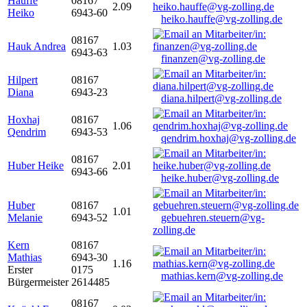
Hauffe
08167
2.09
Heiko
6943-60
heiko.hauffe@vg-zolling.de
08167
Hauk Andrea
1.03
6943-63
finanzen@vg-zolling.de
Hilpert
08167
Diana
6943-23
diana.hilpert@vg-zolling.de
Hoxhaj
08167
1.06
Qendrim
6943-53
qendrim.hoxhaj@vg-zolling.de
08167
Huber Heike
2.01
6943-66
heike.huber@vg-zolling.de
Huber
08167
1.01
Melanie
6943-52
gebuehren.steuern@vg-
zolling.de
Kern
08167
Mathias
6943-30
1.16
Erster
0175
mathias.kern@vg-zolling.de
Bürgermeister
2614485
08167