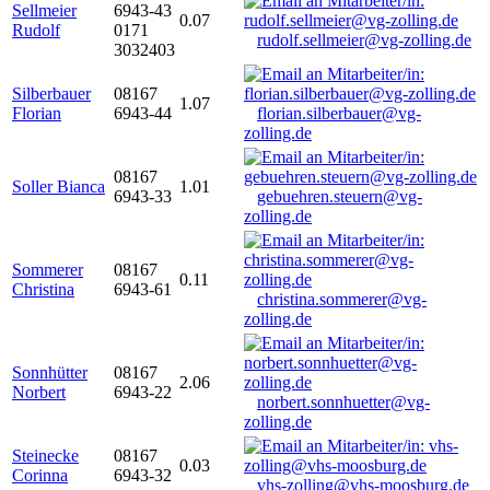
Sellmeier
6943-43
0.07
Rudolf
0171
rudolf.sellmeier@vg-zolling.de
3032403
Silberbauer
08167
1.07
Florian
6943-44
florian.silberbauer@vg-
zolling.de
08167
Soller Bianca
1.01
6943-33
gebuehren.steuern@vg-
zolling.de
Sommerer
08167
0.11
Christina
6943-61
christina.sommerer@vg-
zolling.de
Sonnhütter
08167
2.06
Norbert
6943-22
norbert.sonnhuetter@vg-
zolling.de
Steinecke
08167
0.03
Corinna
6943-32
vhs-zolling@vhs-moosburg.de