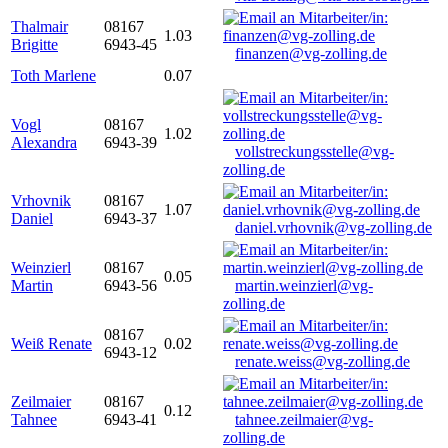
Thalmair
08167
1.03
Brigitte
6943-45
finanzen@vg-zolling.de
Toth Marlene
0.07
Vogl
08167
1.02
Alexandra
6943-39
vollstreckungsstelle@vg-
zolling.de
Vrhovnik
08167
1.07
Daniel
6943-37
daniel.vrhovnik@vg-zolling.de
Weinzierl
08167
0.05
Martin
6943-56
martin.weinzierl@vg-
zolling.de
08167
Weiß Renate
0.02
6943-12
renate.weiss@vg-zolling.de
Zeilmaier
08167
0.12
Tahnee
6943-41
tahnee.zeilmaier@vg-
zolling.de