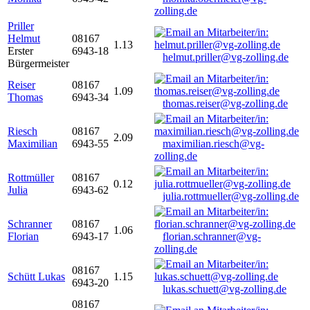
zolling.de
Priller
Helmut
08167
1.13
Erster
6943-18
helmut.priller@vg-zolling.de
Bürgermeister
Reiser
08167
1.09
Thomas
6943-34
thomas.reiser@vg-zolling.de
Riesch
08167
2.09
Maximilian
6943-55
maximilian.riesch@vg-
zolling.de
Rottmüller
08167
0.12
Julia
6943-62
julia.rottmueller@vg-zolling.de
Schranner
08167
1.06
Florian
6943-17
florian.schranner@vg-
zolling.de
08167
Schütt Lukas
1.15
6943-20
lukas.schuett@vg-zolling.de
08167