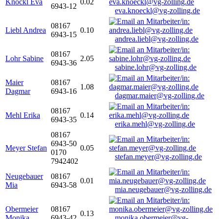
Knöckl Eva
0.02
6943-12
eva.knoeckl@vg-zolling.de
08167
Liebl Andrea
0.10
6943-15
andrea.liebl@vg-zolling.de
08167
Lohr Sabine
2.05
6943-36
sabine.lohr@vg-zolling.de
Maier
08167
1.08
Dagmar
6943-16
dagmar.maier@vg-zolling.de
08167
Mehl Erika
0.14
6943-35
erika.mehl@vg-zolling.de
08167
6943-50
Meyer Stefan
0.05
0170
stefan.meyer@vg-zolling.de
7942402
Neugebauer
08167
0.01
Mia
6943-58
mia.neugebauer@vg-zolling.de
Obermeier
08167
0.13
Monika
6943-42
monika.obermeier@vg-