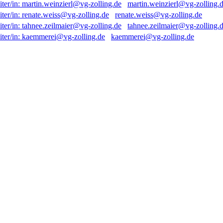
martin.weinzierl@vg-zolling.
renate.weiss@vg-zolling.de
tahnee.zeilmaier@vg-zolling.
kaemmerei@vg-zolling.de