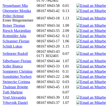
0170 7942402
Neugebauer Mia
08167 6943-58
0.01
Obermeier Monika
08167 6943-42
0.13
Priller Helmut
08167 6943-18
1.13
Erster Bürgermeister
Reiser Thomas
08167 6943-34
1.09
Riesch Maximilian
08167 6943-55
2.09
Rottmüller Julia
08167 6943-62
0.12
Schranner Florian
08167 6943-17
1.06
Schütt Lukas
08167 6943-20
1.15
08167 6943-43
Sellmeier Rudolf
0.07
0171 3032403
Silberbauer Florian
08167 6943-44
1.07
Soller Bianca
08167 6943-33
1.01
Sommerer Christina
08167 6943-61
0.11
Sonnhütter Norbert
08167 6943-22
2.06
Steinecke Corinna
08167 6943-32
0.03
Thalmair Brigitte
08167 6943-45
1.03
Toth Marlene
0.07
Vogl Alexandra
08167 6943-39
1.02
Vrhovnik Daniel
08167 6943-37
1.07