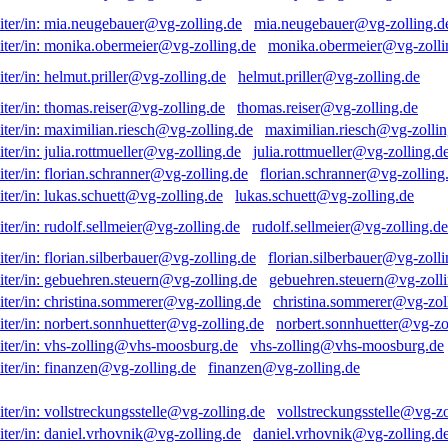
mia.neugebauer@vg-zolling.d
monika.obermeier@vg-zolli
helmut.priller@vg-zolling.de
thomas.reiser@vg-zolling.de
maximilian.riesch@vg-zollin
julia.rottmueller@vg-zolling.d
florian.schranner@vg-zolling
lukas.schuett@vg-zolling.de
rudolf.sellmeier@vg-zolling.de
florian.silberbauer@vg-zolli
gebuehren.steuern@vg-zolli
christina.sommerer@vg-zol
norbert.sonnhuetter@vg-zo
vhs-zolling@vhs-moosburg.de
finanzen@vg-zolling.de
vollstreckungsstelle@vg-zo
daniel.vrhovnik@vg-zolling.d