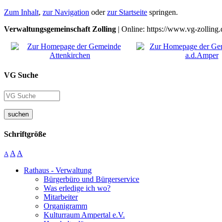
Zum Inhalt
,
zur Navigation
oder
zur Startseite
springen.
Verwaltungsgemeinschaft Zolling
| Online: https://www.vg-zolling.
VG Suche
suchen
Schriftgröße
A
A
A
Rathaus - Verwaltung
Bürgerbüro und Bürgerservice
Was erledige ich wo?
Mitarbeiter
Organigramm
Kulturraum Ampertal e.V.