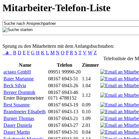
Mitarbeiter-Telefon-Liste
Sprung zu den Mitarbeitern mit dem Anfangsbuchstaben:
a
B
D
E
F
G
H
K
L
M
N
O
P
R
S
T
V
W
Z
Telefonliste der M
Name
Telefon
Zimmer
actago GmbH
09951 99990-20
Baier Marianne
08167 6943-51
1.14
Beck Silvia
08167 6943-26
1.04
Berger Dominik
08167 6943-46
1.12
Erster Bürgermeister
0171 4788152
Best Susanne
08167 6943-19
0.09
Brandmeier Elisabeth
08167 6943-13
0.10
Burger Thomas
08167 6943-21
1.09
Dauer Daniela
08167 6943-27
2.01
Dauer Martin
08167 6943-31
0.04
Eckebrecht Manuela
08167 6943-59
1.14