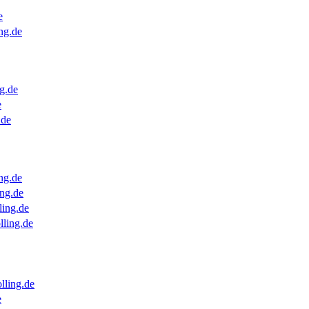
e
ng.de
g.de
e
.de
ng.de
ng.de
ling.de
lling.de
lling.de
e