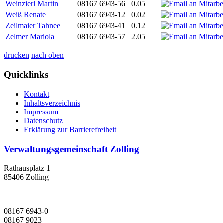
Weinzierl Martin
08167 6943-56
0.05
Weiß Renate
08167 6943-12
0.02
Zeilmaier Tahnee
08167 6943-41
0.12
Zelmer Mariola
08167 6943-57
2.05
drucken
nach oben
Quicklinks
Kontakt
Inhaltsverzeichnis
Impressum
Datenschutz
Erklärung zur Barrierefreiheit
Verwaltungsgemeinschaft Zolling
Rathausplatz 1
85406 Zolling
08167 6943-0
08167 9023