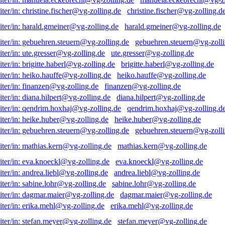
christine.fischer@vg-zolling.d
harald.gmeiner@vg-zolling.de
gebuehren.steuern@vg-zolli
ute.gresser@vg-zolling.de
brigitte.haberl@vg-zolling.de
heiko.hauffe@vg-zolling.de
finanzen@vg-zolling.de
diana.hilpert@vg-zolling.de
qendrim.hoxhaj@vg-zolling.d
heike.huber@vg-zolling.de
gebuehren.steuern@vg-zolli
mathias.kern@vg-zolling.de
eva.knoeckl@vg-zolling.de
andrea.liebl@vg-zolling.de
sabine.lohr@vg-zolling.de
dagmar.maier@vg-zolling.de
erika.mehl@vg-zolling.de
stefan.meyer@vg-zolling.de