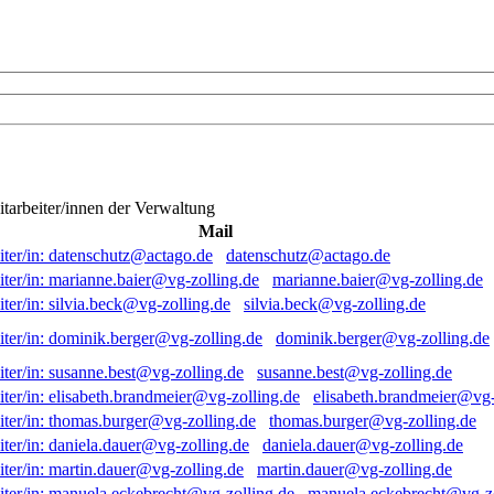
itarbeiter/innen der Verwaltung
Mail
datenschutz@actago.de
marianne.baier@vg-zolling.de
silvia.beck@vg-zolling.de
dominik.berger@vg-zolling.de
susanne.best@vg-zolling.de
elisabeth.brandmeier@vg-
thomas.burger@vg-zolling.de
daniela.dauer@vg-zolling.de
martin.dauer@vg-zolling.de
manuela.eckebrecht@vg-zo