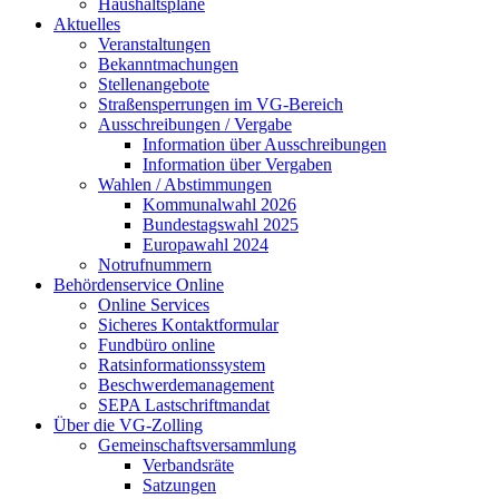
Haushaltspläne
Aktuelles
Veranstaltungen
Bekanntmachungen
Stellenangebote
Straßensperrungen im VG-Bereich
Ausschreibungen / Vergabe
Information über Ausschreibungen
Information über Vergaben
Wahlen / Abstimmungen
Kommunalwahl 2026
Bundestagswahl 2025
Europawahl 2024
Notrufnummern
Behördenservice Online
Online Services
Sicheres Kontaktformular
Fundbüro online
Ratsinformationssystem
Beschwerdemanagement
SEPA Lastschriftmandat
Über die VG-Zolling
Gemeinschaftsversammlung
Verbandsräte
Satzungen