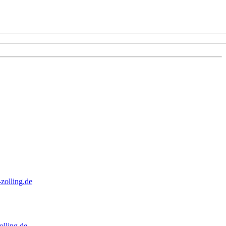
zolling.de
lling.de