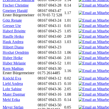
Fischer Christine
08167 6943-28
0.14
Gmeiner Harald
08167 6943-47
1.17
Erster Bürgermeister
0170 65 72 528
Götz Renate
08167 6943-24
1.01
Gresser Ute
08167 6943-11
0.01
Haberl Brigitte
08167 6943-25
1.05
Hauffe Heiko
08167 6943-60
2.09
Hauk Andrea
08167 6943-63
1.03
Hilpert Diana
08167 6943-23
Hoxhaj Qendrim
08167 6943-53
1.06
Huber Heike
08167 6943-66
2.01
Huber Melanie
08167 6943-52
1.01
Kern Mathias
08167 6943-30
1.16
Erster Bürgermeister
0175 2614485
Knöckl Eva
08167 6943-12
0.02
Liebl Andrea
08167 6943-15
0.10
Lohr Sabine
08167 6943-36
2.05
Maier Dagmar
08167 6943-16
1.08
Mehl Erika
08167 6943-35
0.14
08167 6943-50
Meyer Stefan
0.05