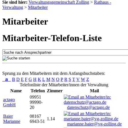
Sie sind hier:
Verwaltungsgemeinschaft Zolling
>
Rathaus -
Verwaltung
>
Mitarbeiter
Mitarbeiter
Mitarbeiter-Telefon-Liste
Sprung zu den Mitarbeitern mit dem Anfangsbuchstaben:
a
B
D
E
F
G
H
K
L
M
N
O
P
R
S
T
V
W
Z
Telefonliste der Mitarbeiter/innen der Verwaltung
Name
Telefon
Zimmer
Mail
09951
actago
99990-
GmbH
20
datenschutz@actago.de
Baier
08167
1.14
Marianne
6943-51
marianne.baier@vg-zolling.de