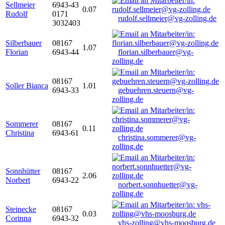
Sellmeier
6943-43
0.07
Rudolf
0171
rudolf.sellmeier@vg-zolling.de
3032403
Silberbauer
08167
1.07
Florian
6943-44
florian.silberbauer@vg-
zolling.de
08167
Soller Bianca
1.01
6943-33
gebuehren.steuern@vg-
zolling.de
Sommerer
08167
0.11
Christina
6943-61
christina.sommerer@vg-
zolling.de
Sonnhütter
08167
2.06
Norbert
6943-22
norbert.sonnhuetter@vg-
zolling.de
Steinecke
08167
0.03
Corinna
6943-32
vhs-zolling@vhs-moosburg.de