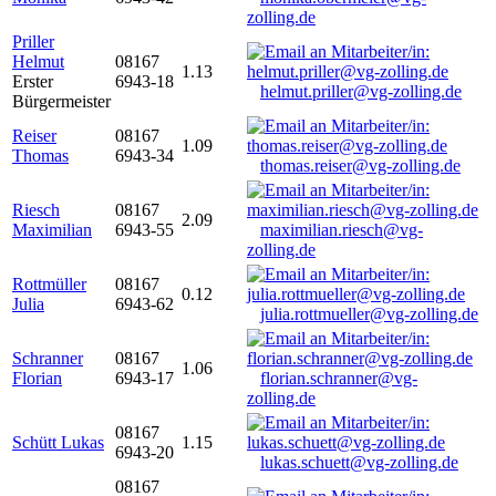
zolling.de
Priller
Helmut
08167
1.13
Erster
6943-18
helmut.priller@vg-zolling.de
Bürgermeister
Reiser
08167
1.09
Thomas
6943-34
thomas.reiser@vg-zolling.de
Riesch
08167
2.09
Maximilian
6943-55
maximilian.riesch@vg-
zolling.de
Rottmüller
08167
0.12
Julia
6943-62
julia.rottmueller@vg-zolling.de
Schranner
08167
1.06
Florian
6943-17
florian.schranner@vg-
zolling.de
08167
Schütt Lukas
1.15
6943-20
lukas.schuett@vg-zolling.de
08167