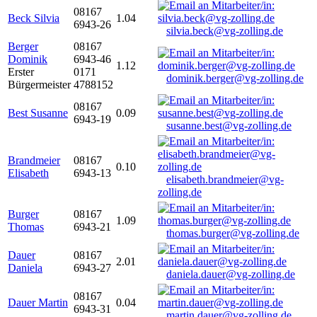
08167
Beck Silvia
1.04
6943-26
silvia.beck@vg-zolling.de
Berger
08167
Dominik
6943-46
1.12
Erster
0171
dominik.berger@vg-zolling.de
Bürgermeister
4788152
08167
Best Susanne
0.09
6943-19
susanne.best@vg-zolling.de
Brandmeier
08167
0.10
Elisabeth
6943-13
elisabeth.brandmeier@vg-
zolling.de
Burger
08167
1.09
Thomas
6943-21
thomas.burger@vg-zolling.de
Dauer
08167
2.01
Daniela
6943-27
daniela.dauer@vg-zolling.de
08167
Dauer Martin
0.04
6943-31
martin.dauer@vg-zolling.de