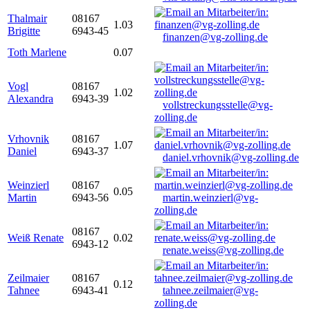
Thalmair
08167
1.03
Brigitte
6943-45
finanzen@vg-zolling.de
Toth Marlene
0.07
Vogl
08167
1.02
Alexandra
6943-39
vollstreckungsstelle@vg-
zolling.de
Vrhovnik
08167
1.07
Daniel
6943-37
daniel.vrhovnik@vg-zolling.de
Weinzierl
08167
0.05
Martin
6943-56
martin.weinzierl@vg-
zolling.de
08167
Weiß Renate
0.02
6943-12
renate.weiss@vg-zolling.de
Zeilmaier
08167
0.12
Tahnee
6943-41
tahnee.zeilmaier@vg-
zolling.de