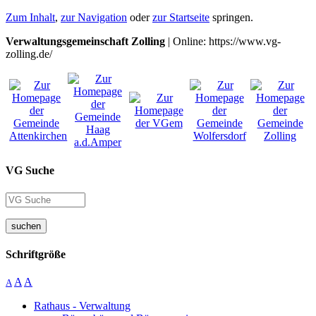
Zum Inhalt
,
zur Navigation
oder
zur Startseite
springen.
Verwaltungsgemeinschaft Zolling
| Online: https://www.vg-
zolling.de/
VG Suche
suchen
Schriftgröße
A
A
A
Rathaus - Verwaltung