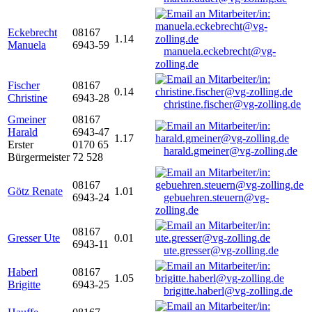
Eckebrecht
08167
1.14
Manuela
6943-59
manuela.eckebrecht@vg-
zolling.de
Fischer
08167
0.14
Christine
6943-28
christine.fischer@vg-zolling.de
Gmeiner
08167
Harald
6943-47
1.17
Erster
0170 65
harald.gmeiner@vg-zolling.de
Bürgermeister
72 528
08167
Götz Renate
1.01
6943-24
gebuehren.steuern@vg-
zolling.de
08167
Gresser Ute
0.01
6943-11
ute.gresser@vg-zolling.de
Haberl
08167
1.05
Brigitte
6943-25
brigitte.haberl@vg-zolling.de