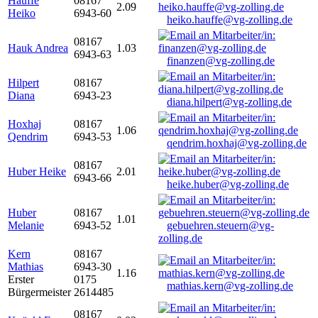
Hauffe
08167
2.09
Heiko
6943-60
heiko.hauffe@vg-zolling.de
08167
Hauk Andrea
1.03
6943-63
finanzen@vg-zolling.de
Hilpert
08167
Diana
6943-23
diana.hilpert@vg-zolling.de
Hoxhaj
08167
1.06
Qendrim
6943-53
qendrim.hoxhaj@vg-zolling.de
08167
Huber Heike
2.01
6943-66
heike.huber@vg-zolling.de
Huber
08167
1.01
Melanie
6943-52
gebuehren.steuern@vg-
zolling.de
Kern
08167
Mathias
6943-30
1.16
Erster
0175
mathias.kern@vg-zolling.de
Bürgermeister
2614485
08167