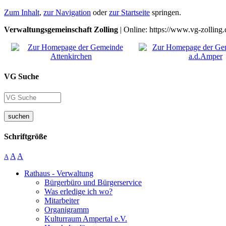
Zum Inhalt
,
zur Navigation
oder
zur Startseite
springen.
Verwaltungsgemeinschaft Zolling
| Online: https://www.vg-zolling.
VG Suche
suchen
Schriftgröße
A
A
A
Rathaus - Verwaltung
Bürgerbüro und Bürgerservice
Was erledige ich wo?
Mitarbeiter
Organigramm
Kulturraum Ampertal e.V.