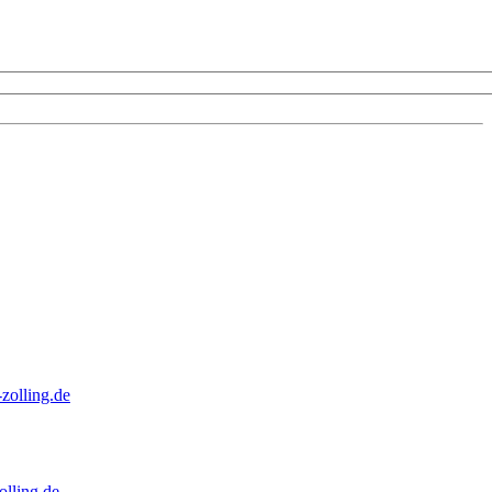
zolling.de
lling.de