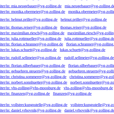
mia.neugebauer@vg-zolling.d
monika.obermeier@vg-zolli
helmut.priller@vg-zolling.de
thomas.reiser@vg-zolling.de
maximilian.riesch@vg-zollin
julia.rottmueller@vg-zolling.d
florian.schranner@vg-zolling
lukas.schuett@vg-zolling.de
rudolf.sellmeier@vg-zolling.de
florian.silberbauer@vg-zolli
gebuehren.steuern@vg-zolli
christina.sommerer@vg-zol
norbert.sonnhuetter@vg-zo
vhs-zolling@vhs-moosburg.de
finanzen@vg-zolling.de
vollstreckungsstelle@vg-zo
daniel.vrhovnik@vg-zolling.d