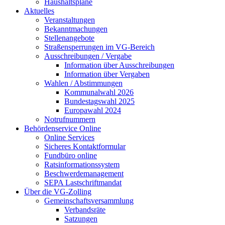
Haushaltspläne
Aktuelles
Veranstaltungen
Bekanntmachungen
Stellenangebote
Straßensperrungen im VG-Bereich
Ausschreibungen / Vergabe
Information über Ausschreibungen
Information über Vergaben
Wahlen / Abstimmungen
Kommunalwahl 2026
Bundestagswahl 2025
Europawahl 2024
Notrufnummern
Behördenservice Online
Online Services
Sicheres Kontaktformular
Fundbüro online
Ratsinformationssystem
Beschwerdemanagement
SEPA Lastschriftmandat
Über die VG-Zolling
Gemeinschaftsversammlung
Verbandsräte
Satzungen