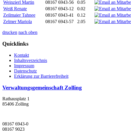
Weinzierl Martin
08167 6943-56
0.05
Weiß Renate
08167 6943-12
0.02
Zeilmaier Tahnee
08167 6943-41
0.12
Zelmer Mariola
08167 6943-57
2.05
drucken
nach oben
Quicklinks
Kontakt
Inhaltsverzeichnis
Impressum
Datenschutz
Erklärung zur Barrierefreiheit
Verwaltungsgemeinschaft Zolling
Rathausplatz 1
85406 Zolling
08167 6943-0
08167 9023