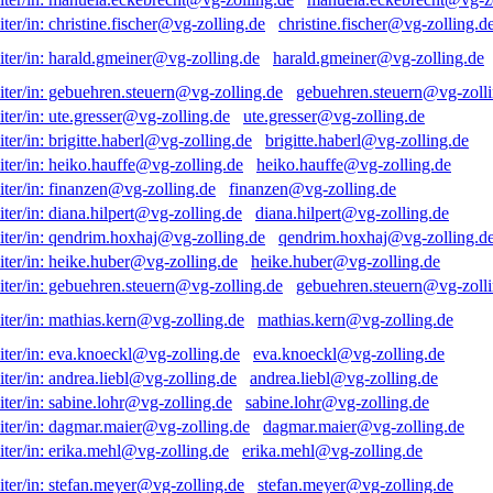
christine.fischer@vg-zolling.d
harald.gmeiner@vg-zolling.de
gebuehren.steuern@vg-zolli
ute.gresser@vg-zolling.de
brigitte.haberl@vg-zolling.de
heiko.hauffe@vg-zolling.de
finanzen@vg-zolling.de
diana.hilpert@vg-zolling.de
qendrim.hoxhaj@vg-zolling.d
heike.huber@vg-zolling.de
gebuehren.steuern@vg-zolli
mathias.kern@vg-zolling.de
eva.knoeckl@vg-zolling.de
andrea.liebl@vg-zolling.de
sabine.lohr@vg-zolling.de
dagmar.maier@vg-zolling.de
erika.mehl@vg-zolling.de
stefan.meyer@vg-zolling.de