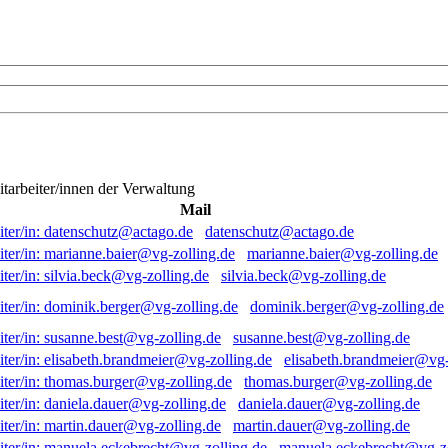
itarbeiter/innen der Verwaltung
Mail
datenschutz@actago.de
marianne.baier@vg-zolling.de
silvia.beck@vg-zolling.de
dominik.berger@vg-zolling.de
susanne.best@vg-zolling.de
elisabeth.brandmeier@vg-
thomas.burger@vg-zolling.de
daniela.dauer@vg-zolling.de
martin.dauer@vg-zolling.de
manuela.eckebrecht@vg-zo