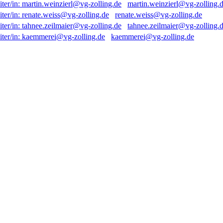
martin.weinzierl@vg-zolling.
renate.weiss@vg-zolling.de
tahnee.zeilmaier@vg-zolling.
kaemmerei@vg-zolling.de