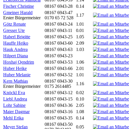
Fischer Christine
08167 6943-28
0.14
Gmeiner Harald
08167 6943-47
1.17
Erster Bürgermeister
0170 65 72 528
Götz Renate
08167 6943-24
1.01
Gresser Ute
08167 6943-11
0.01
Haberl Brigitte
08167 6943-25
1.05
Hauffe Heiko
08167 6943-60
2.09
Hauk Andrea
08167 6943-63
1.03
Hilpert Diana
08167 6943-23
Hoxhaj Qendrim
08167 6943-53
1.06
Huber Heike
08167 6943-66
2.01
Huber Melanie
08167 6943-52
1.01
Kern Mathias
08167 6943-30
1.16
Erster Bürgermeister
0175 2614485
Knöckl Eva
08167 6943-12
0.02
Liebl Andrea
08167 6943-15
0.10
Lohr Sabine
08167 6943-36
2.05
Maier Dagmar
08167 6943-16
1.08
Mehl Erika
08167 6943-35
0.14
08167 6943-50
Meyer Stefan
0.05