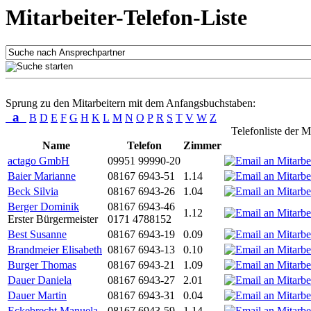
Mitarbeiter-Telefon-Liste
Sprung zu den Mitarbeitern mit dem Anfangsbuchstaben:
a
B
D
E
F
G
H
K
L
M
N
O
P
R
S
T
V
W
Z
Telefonliste der M
Name
Telefon
Zimmer
actago GmbH
09951 99990-20
Baier Marianne
08167 6943-51
1.14
Beck Silvia
08167 6943-26
1.04
Berger Dominik
08167 6943-46
1.12
Erster Bürgermeister
0171 4788152
Best Susanne
08167 6943-19
0.09
Brandmeier Elisabeth
08167 6943-13
0.10
Burger Thomas
08167 6943-21
1.09
Dauer Daniela
08167 6943-27
2.01
Dauer Martin
08167 6943-31
0.04
Eckebrecht Manuela
08167 6943-59
1.14