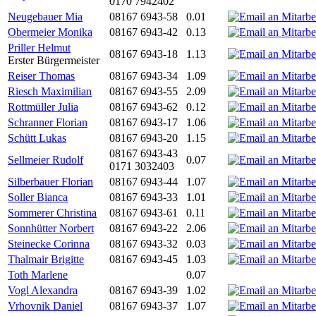
0170 7942402
Neugebauer Mia
08167 6943-58
0.01
Obermeier Monika
08167 6943-42
0.13
Priller Helmut
08167 6943-18
1.13
Erster Bürgermeister
Reiser Thomas
08167 6943-34
1.09
Riesch Maximilian
08167 6943-55
2.09
Rottmüller Julia
08167 6943-62
0.12
Schranner Florian
08167 6943-17
1.06
Schütt Lukas
08167 6943-20
1.15
08167 6943-43
Sellmeier Rudolf
0.07
0171 3032403
Silberbauer Florian
08167 6943-44
1.07
Soller Bianca
08167 6943-33
1.01
Sommerer Christina
08167 6943-61
0.11
Sonnhütter Norbert
08167 6943-22
2.06
Steinecke Corinna
08167 6943-32
0.03
Thalmair Brigitte
08167 6943-45
1.03
Toth Marlene
0.07
Vogl Alexandra
08167 6943-39
1.02
Vrhovnik Daniel
08167 6943-37
1.07