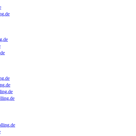
e
ng.de
g.de
e
.de
ng.de
ng.de
ling.de
lling.de
lling.de
e