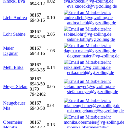
Knöckl Eva
0.02
6943-12
eva.knoeckl@vg-zolling.de
08167
Liebl Andrea
0.10
6943-15
andrea.liebl@vg-zolling.de
08167
Lohr Sabine
2.05
6943-36
sabine.lohr@vg-zolling.de
Maier
08167
1.08
Dagmar
6943-16
dagmar.maier@vg-zolling.de
08167
Mehl Erika
0.14
6943-35
erika.mehl@vg-zolling.de
08167
6943-50
Meyer Stefan
0.05
0170
stefan.meyer@vg-zolling.de
7942402
Neugebauer
08167
0.01
Mia
6943-58
mia.neugebauer@vg-zolling.de
Obermeier
08167
0.13
Monika
6943-42
monika.obermeier@vg-