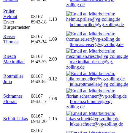
zolling.de
Priller
Helmut
08167
1.13
Erster
6943-18
helmut.priller@vg-zolling.de
Bürgermeister
Reiser
08167
1.09
Thomas
6943-34
thomas.reiser@vg-zolling.de
Riesch
08167
2.09
Maximilian
6943-55
maximilian.riesch@vg-
zolling.de
Rottmüller
08167
0.12
Julia
6943-62
julia.rottmueller@vg-zolling.de
Schranner
08167
1.06
Florian
6943-17
florian.schranner@vg-
zolling.de
08167
Schütt Lukas
1.15
6943-20
lukas.schuett@vg-zolling.de
08167