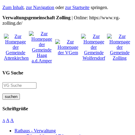
Zum Inhalt
,
zur Navigation
oder
zur Startseite
springen.
Verwaltungsgemeinschaft Zolling
| Online: https://www.vg-
zolling.de/
VG Suche
suchen
Schriftgröße
A
A
A
Rathaus - Verwaltung