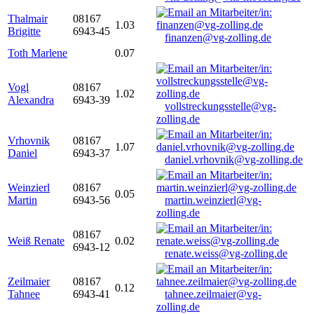
Thalmair
08167
1.03
Brigitte
6943-45
finanzen@vg-zolling.de
Toth Marlene
0.07
Vogl
08167
1.02
Alexandra
6943-39
vollstreckungsstelle@vg-
zolling.de
Vrhovnik
08167
1.07
Daniel
6943-37
daniel.vrhovnik@vg-zolling.de
Weinzierl
08167
0.05
Martin
6943-56
martin.weinzierl@vg-
zolling.de
08167
Weiß Renate
0.02
6943-12
renate.weiss@vg-zolling.de
Zeilmaier
08167
0.12
Tahnee
6943-41
tahnee.zeilmaier@vg-
zolling.de