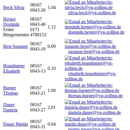
08167
Beck Silvia
1.04
6943-26
silvia.beck@vg-zolling.de
Berger
08167
Dominik
6943-46
1.12
Erster
0171
dominik.berger@vg-zolling.de
Bürgermeister
4788152
08167
Best Susanne
0.09
6943-19
susanne.best@vg-zolling.de
Brandmeier
08167
0.10
Elisabeth
6943-13
elisabeth.brandmeier@vg-
zolling.de
Burger
08167
1.09
Thomas
6943-21
thomas.burger@vg-zolling.de
Dauer
08167
2.01
Daniela
6943-27
daniela.dauer@vg-zolling.de
08167
Dauer Martin
0.04
6943-31
martin.dauer@vg-zolling.de