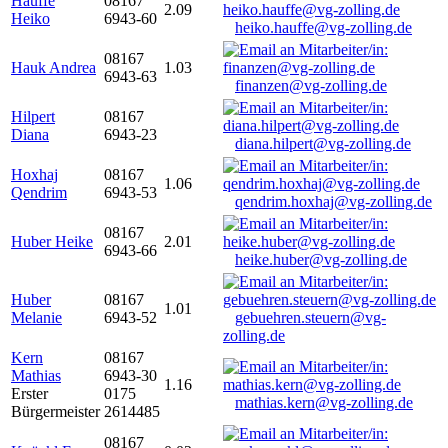
Hauffe
08167
2.09
Heiko
6943-60
heiko.hauffe@vg-zolling.de
08167
Hauk Andrea
1.03
6943-63
finanzen@vg-zolling.de
Hilpert
08167
Diana
6943-23
diana.hilpert@vg-zolling.de
Hoxhaj
08167
1.06
Qendrim
6943-53
qendrim.hoxhaj@vg-zolling.de
08167
Huber Heike
2.01
6943-66
heike.huber@vg-zolling.de
Huber
08167
1.01
Melanie
6943-52
gebuehren.steuern@vg-
zolling.de
Kern
08167
Mathias
6943-30
1.16
Erster
0175
mathias.kern@vg-zolling.de
Bürgermeister
2614485
08167