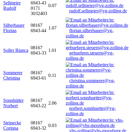
Sellmeier
6943-43
0.07
Rudolf
0171
rudolf.sellmeier@vg-zolling.de
3032403
Silberbauer
08167
1.07
Florian
6943-44
florian.silberbauer@vg-
zolling.de
08167
Soller Bianca
1.01
6943-33
gebuehren.steuern@vg-
zolling.de
Sommerer
08167
0.11
Christina
6943-61
christina.sommerer@vg-
zolling.de
Sonnhütter
08167
2.06
Norbert
6943-22
norbert.sonnhuetter@vg-
zolling.de
Steinecke
08167
0.03
Corinna
6943-32
vhs-zolling@vhs-moosburg.de