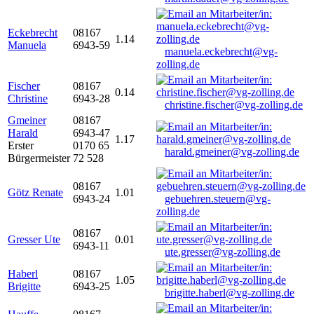
Eckebrecht
08167
1.14
Manuela
6943-59
manuela.eckebrecht@vg-
zolling.de
Fischer
08167
0.14
Christine
6943-28
christine.fischer@vg-zolling.de
Gmeiner
08167
Harald
6943-47
1.17
Erster
0170 65
harald.gmeiner@vg-zolling.de
Bürgermeister
72 528
08167
Götz Renate
1.01
6943-24
gebuehren.steuern@vg-
zolling.de
08167
Gresser Ute
0.01
6943-11
ute.gresser@vg-zolling.de
Haberl
08167
1.05
Brigitte
6943-25
brigitte.haberl@vg-zolling.de