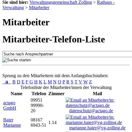
Sie sind hier:
Verwaltungsgemeinschaft Zolling
>
Rathaus -
Verwaltung
>
Mitarbeiter
Mitarbeiter
Mitarbeiter-Telefon-Liste
Sprung zu den Mitarbeitern mit dem Anfangsbuchstaben:
a
B
D
E
F
G
H
K
L
M
N
O
P
R
S
T
V
W
Z
Telefonliste der Mitarbeiter/innen der Verwaltung
Name
Telefon
Zimmer
Mail
09951
actago
99990-
GmbH
20
datenschutz@actago.de
Baier
08167
1.14
Marianne
6943-51
marianne.baier@vg-zolling.de