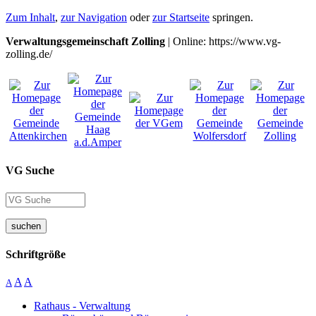
Zum Inhalt
,
zur Navigation
oder
zur Startseite
springen.
Verwaltungsgemeinschaft Zolling
| Online: https://www.vg-
zolling.de/
VG Suche
suchen
Schriftgröße
A
A
A
Rathaus - Verwaltung