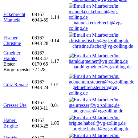
Eckebrecht
08167
1.14
Manuela
6943-59
manuela.eckebrecht@vg-
zolling.de
Fischer
08167
0.14
Christine
6943-28
christine.fischer@vg-zolling.de
Gmeiner
08167
Harald
6943-47
1.17
Erster
0170 65
harald.gmeiner@vg-zolling.de
Bürgermeister
72 528
08167
Götz Renate
1.01
6943-24
gebuehren.steuern@vg-
zolling.de
08167
Gresser Ute
0.01
6943-11
ute.gresser@vg-zolling.de
Haberl
08167
1.05
Brigitte
6943-25
brigitte.haberl@vg-zolling.de