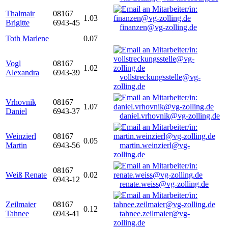
Thalmair
08167
1.03
Brigitte
6943-45
finanzen@vg-zolling.de
Toth Marlene
0.07
Vogl
08167
1.02
Alexandra
6943-39
vollstreckungsstelle@vg-
zolling.de
Vrhovnik
08167
1.07
Daniel
6943-37
daniel.vrhovnik@vg-zolling.de
Weinzierl
08167
0.05
Martin
6943-56
martin.weinzierl@vg-
zolling.de
08167
Weiß Renate
0.02
6943-12
renate.weiss@vg-zolling.de
Zeilmaier
08167
0.12
Tahnee
6943-41
tahnee.zeilmaier@vg-
zolling.de