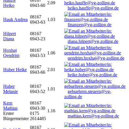
Hauffe
08167
2.09
Heiko
6943-60
heiko.hauffe@vg-zolling.de
08167
Hauk Andrea
1.03
6943-63
finanzen@vg-zolling.de
Hilpert
08167
Diana
6943-23
diana.hilpert@vg-zolling.de
Hoxhaj
08167
1.06
Qendrim
6943-53
qendrim.hoxhaj@vg-zolling.de
08167
Huber Heike
2.01
6943-66
heike.huber@vg-zolling.de
Huber
08167
1.01
Melanie
6943-52
gebuehren.steuern@vg-
zolling.de
Kern
08167
Mathias
6943-30
1.16
Erster
0175
mathias.kern@vg-zolling.de
Bürgermeister
2614485
08167