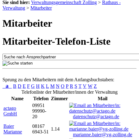
Sie sind hier:
Verwaltungsgemeinschaft Zolling
>
Rathaus -
Verwaltung
>
Mitarbeiter
Mitarbeiter
Mitarbeiter-Telefon-Liste
Sprung zu den Mitarbeitern mit dem Anfangsbuchstaben:
a
B
D
E
F
G
H
K
L
M
N
O
P
R
S
T
V
W
Z
Telefonliste der Mitarbeiter/innen der Verwaltung
Name
Telefon
Zimmer
Mail
09951
actago
99990-
GmbH
20
datenschutz@actago.de
Baier
08167
1.14
Marianne
6943-51
marianne.baier@vg-zolling.de