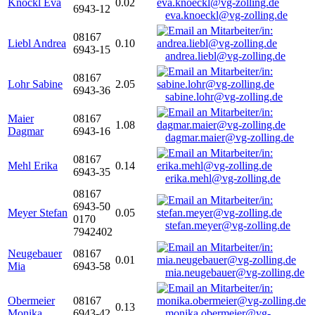
Knöckl Eva
0.02
6943-12
eva.knoeckl@vg-zolling.de
08167
Liebl Andrea
0.10
6943-15
andrea.liebl@vg-zolling.de
08167
Lohr Sabine
2.05
6943-36
sabine.lohr@vg-zolling.de
Maier
08167
1.08
Dagmar
6943-16
dagmar.maier@vg-zolling.de
08167
Mehl Erika
0.14
6943-35
erika.mehl@vg-zolling.de
08167
6943-50
Meyer Stefan
0.05
0170
stefan.meyer@vg-zolling.de
7942402
Neugebauer
08167
0.01
Mia
6943-58
mia.neugebauer@vg-zolling.de
Obermeier
08167
0.13
Monika
6943-42
monika.obermeier@vg-