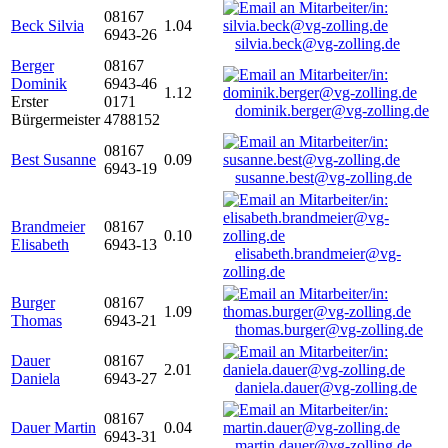
08167
Beck Silvia
1.04
6943-26
silvia.beck@vg-zolling.de
Berger
08167
Dominik
6943-46
1.12
Erster
0171
dominik.berger@vg-zolling.de
Bürgermeister
4788152
08167
Best Susanne
0.09
6943-19
susanne.best@vg-zolling.de
Brandmeier
08167
0.10
Elisabeth
6943-13
elisabeth.brandmeier@vg-
zolling.de
Burger
08167
1.09
Thomas
6943-21
thomas.burger@vg-zolling.de
Dauer
08167
2.01
Daniela
6943-27
daniela.dauer@vg-zolling.de
08167
Dauer Martin
0.04
6943-31
martin.dauer@vg-zolling.de