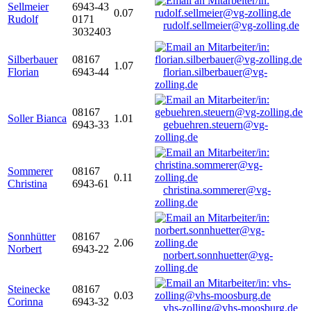
Sellmeier
6943-43
0.07
Rudolf
0171
rudolf.sellmeier@vg-zolling.de
3032403
Silberbauer
08167
1.07
Florian
6943-44
florian.silberbauer@vg-
zolling.de
08167
Soller Bianca
1.01
6943-33
gebuehren.steuern@vg-
zolling.de
Sommerer
08167
0.11
Christina
6943-61
christina.sommerer@vg-
zolling.de
Sonnhütter
08167
2.06
Norbert
6943-22
norbert.sonnhuetter@vg-
zolling.de
Steinecke
08167
0.03
Corinna
6943-32
vhs-zolling@vhs-moosburg.de