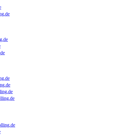
e
ng.de
g.de
e
.de
ng.de
ng.de
ling.de
lling.de
lling.de
e