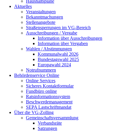
Haushaltspläne
Aktuelles
Veranstaltungen
Bekanntmachungen
Stellenangebote
Straßensperrungen im VG-Bereich
Ausschreibungen / Vergabe
Information über Ausschreibungen
Information über Vergaben
Wahlen / Abstimmungen
Kommunalwahl 2026
Bundestagswahl 2025
Europawahl 2024
Notrufnummern
Behördenservice Online
Online Services
Sicheres Kontaktformular
Fundbüro online
Ratsinformationssystem
Beschwerdemanagement
SEPA Lastschriftmandat
Über die VG-Zolling
Gemeinschaftsversammlung
Verbandsräte
Satzungen