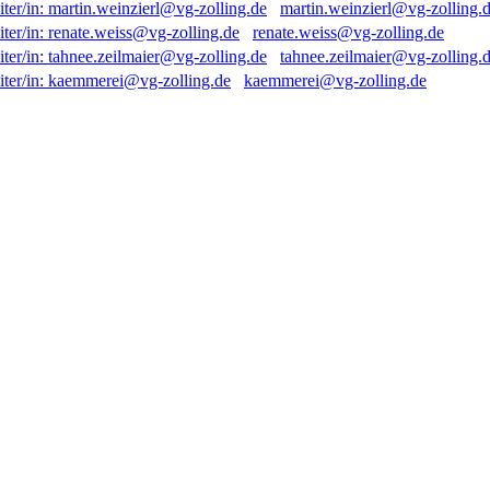
martin.weinzierl@vg-zolling.
renate.weiss@vg-zolling.de
tahnee.zeilmaier@vg-zolling.
kaemmerei@vg-zolling.de