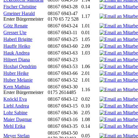
Fischer Christine
08167 6943-28
0.14
Gmeiner Harald
08167 6943-47
1.17
Erster Bürgermeister
0170 65 72 528
Götz Renate
08167 6943-24
1.01
Gresser Ute
08167 6943-11
0.01
Haberl Brigitte
08167 6943-25
1.05
Hauffe Heiko
08167 6943-60
2.09
Hauk Andrea
08167 6943-63
1.03
Hilpert Diana
08167 6943-23
Hoxhaj Qendrim
08167 6943-53
1.06
Huber Heike
08167 6943-66
2.01
Huber Melanie
08167 6943-52
1.01
Kern Mathias
08167 6943-30
1.16
Erster Bürgermeister
0175 2614485
Knöckl Eva
08167 6943-12
0.02
Liebl Andrea
08167 6943-15
0.10
Lohr Sabine
08167 6943-36
2.05
Maier Dagmar
08167 6943-16
1.08
Mehl Erika
08167 6943-35
0.14
08167 6943-50
Meyer Stefan
0.05