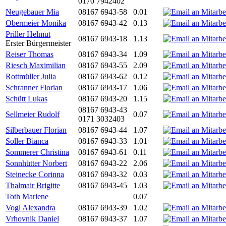
0170 7942402
Neugebauer Mia
08167 6943-58
0.01
Obermeier Monika
08167 6943-42
0.13
Priller Helmut
08167 6943-18
1.13
Erster Bürgermeister
Reiser Thomas
08167 6943-34
1.09
Riesch Maximilian
08167 6943-55
2.09
Rottmüller Julia
08167 6943-62
0.12
Schranner Florian
08167 6943-17
1.06
Schütt Lukas
08167 6943-20
1.15
08167 6943-43
Sellmeier Rudolf
0.07
0171 3032403
Silberbauer Florian
08167 6943-44
1.07
Soller Bianca
08167 6943-33
1.01
Sommerer Christina
08167 6943-61
0.11
Sonnhütter Norbert
08167 6943-22
2.06
Steinecke Corinna
08167 6943-32
0.03
Thalmair Brigitte
08167 6943-45
1.03
Toth Marlene
0.07
Vogl Alexandra
08167 6943-39
1.02
Vrhovnik Daniel
08167 6943-37
1.07