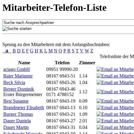
Mitarbeiter-Telefon-Liste
Sprung zu den Mitarbeitern mit dem Anfangsbuchstaben:
a
B
D
E
F
G
H
K
L
M
N
O
P
R
S
T
V
W
Z
Telefonliste der M
Name
Telefon
Zimmer
actago GmbH
09951 99990-20
Baier Marianne
08167 6943-51
1.14
Beck Silvia
08167 6943-26
1.04
Berger Dominik
08167 6943-46
1.12
Erster Bürgermeister
0171 4788152
Best Susanne
08167 6943-19
0.09
Brandmeier Elisabeth
08167 6943-13
0.10
Burger Thomas
08167 6943-21
1.09
Dauer Daniela
08167 6943-27
2.01
Dauer Martin
08167 6943-31
0.04
Eckebrecht Manuela
08167 6943-59
1.14