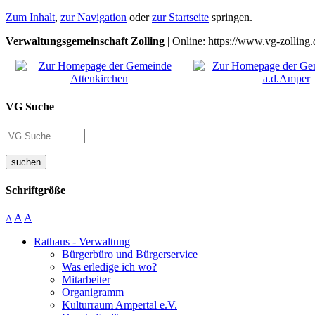
Zum Inhalt
,
zur Navigation
oder
zur Startseite
springen.
Verwaltungsgemeinschaft Zolling
| Online: https://www.vg-zolling.
VG Suche
suchen
Schriftgröße
A
A
A
Rathaus - Verwaltung
Bürgerbüro und Bürgerservice
Was erledige ich wo?
Mitarbeiter
Organigramm
Kulturraum Ampertal e.V.