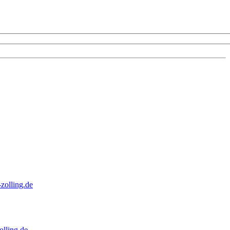
zolling.de
lling.de