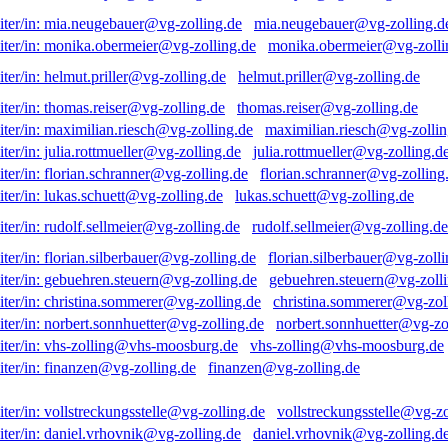
mia.neugebauer@vg-zolling.d
monika.obermeier@vg-zolli
helmut.priller@vg-zolling.de
thomas.reiser@vg-zolling.de
maximilian.riesch@vg-zollin
julia.rottmueller@vg-zolling.d
florian.schranner@vg-zolling
lukas.schuett@vg-zolling.de
rudolf.sellmeier@vg-zolling.de
florian.silberbauer@vg-zolli
gebuehren.steuern@vg-zolli
christina.sommerer@vg-zol
norbert.sonnhuetter@vg-zo
vhs-zolling@vhs-moosburg.de
finanzen@vg-zolling.de
vollstreckungsstelle@vg-zo
daniel.vrhovnik@vg-zolling.d