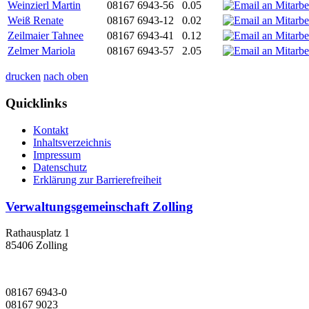
Weinzierl Martin
08167 6943-56
0.05
Weiß Renate
08167 6943-12
0.02
Zeilmaier Tahnee
08167 6943-41
0.12
Zelmer Mariola
08167 6943-57
2.05
drucken
nach oben
Quicklinks
Kontakt
Inhaltsverzeichnis
Impressum
Datenschutz
Erklärung zur Barrierefreiheit
Verwaltungsgemeinschaft Zolling
Rathausplatz 1
85406 Zolling
08167 6943-0
08167 9023