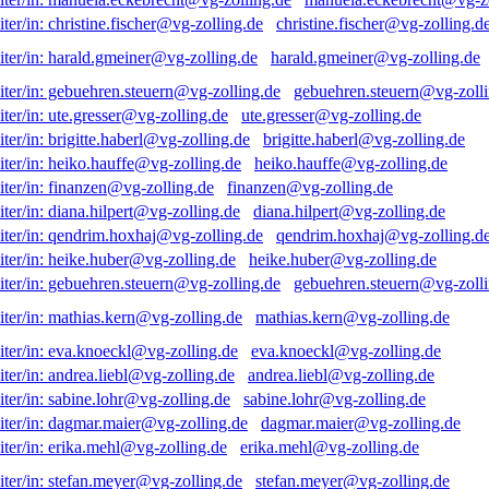
christine.fischer@vg-zolling.d
harald.gmeiner@vg-zolling.de
gebuehren.steuern@vg-zolli
ute.gresser@vg-zolling.de
brigitte.haberl@vg-zolling.de
heiko.hauffe@vg-zolling.de
finanzen@vg-zolling.de
diana.hilpert@vg-zolling.de
qendrim.hoxhaj@vg-zolling.d
heike.huber@vg-zolling.de
gebuehren.steuern@vg-zolli
mathias.kern@vg-zolling.de
eva.knoeckl@vg-zolling.de
andrea.liebl@vg-zolling.de
sabine.lohr@vg-zolling.de
dagmar.maier@vg-zolling.de
erika.mehl@vg-zolling.de
stefan.meyer@vg-zolling.de