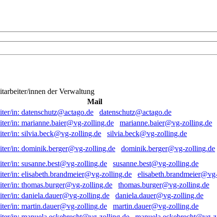
itarbeiter/innen der Verwaltung
Mail
datenschutz@actago.de
marianne.baier@vg-zolling.de
silvia.beck@vg-zolling.de
dominik.berger@vg-zolling.de
susanne.best@vg-zolling.de
elisabeth.brandmeier@vg-
thomas.burger@vg-zolling.de
daniela.dauer@vg-zolling.de
martin.dauer@vg-zolling.de
manuela.eckebrecht@vg-zo