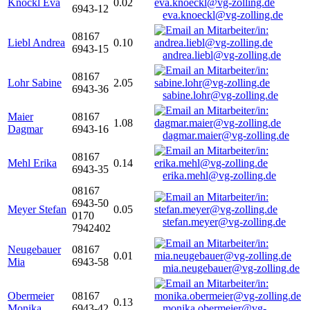
Knöckl Eva
0.02
6943-12
eva.knoeckl@vg-zolling.de
08167
Liebl Andrea
0.10
6943-15
andrea.liebl@vg-zolling.de
08167
Lohr Sabine
2.05
6943-36
sabine.lohr@vg-zolling.de
Maier
08167
1.08
Dagmar
6943-16
dagmar.maier@vg-zolling.de
08167
Mehl Erika
0.14
6943-35
erika.mehl@vg-zolling.de
08167
6943-50
Meyer Stefan
0.05
0170
stefan.meyer@vg-zolling.de
7942402
Neugebauer
08167
0.01
Mia
6943-58
mia.neugebauer@vg-zolling.de
Obermeier
08167
0.13
Monika
6943-42
monika.obermeier@vg-