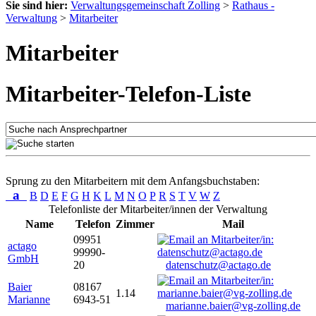
Sie sind hier:
Verwaltungsgemeinschaft Zolling
>
Rathaus -
Verwaltung
>
Mitarbeiter
Mitarbeiter
Mitarbeiter-Telefon-Liste
Sprung zu den Mitarbeitern mit dem Anfangsbuchstaben:
a
B
D
E
F
G
H
K
L
M
N
O
P
R
S
T
V
W
Z
Telefonliste der Mitarbeiter/innen der Verwaltung
Name
Telefon
Zimmer
Mail
09951
actago
99990-
GmbH
20
datenschutz@actago.de
Baier
08167
1.14
Marianne
6943-51
marianne.baier@vg-zolling.de