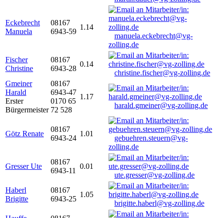
Eckebrecht
08167
1.14
Manuela
6943-59
manuela.eckebrecht@vg-
zolling.de
Fischer
08167
0.14
Christine
6943-28
christine.fischer@vg-zolling.de
Gmeiner
08167
Harald
6943-47
1.17
Erster
0170 65
harald.gmeiner@vg-zolling.de
Bürgermeister
72 528
08167
Götz Renate
1.01
6943-24
gebuehren.steuern@vg-
zolling.de
08167
Gresser Ute
0.01
6943-11
ute.gresser@vg-zolling.de
Haberl
08167
1.05
Brigitte
6943-25
brigitte.haberl@vg-zolling.de