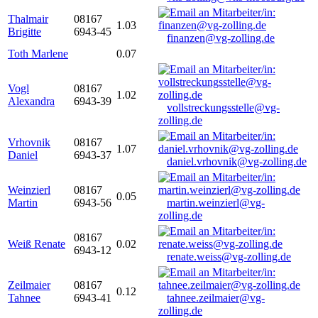
Thalmair
08167
1.03
Brigitte
6943-45
finanzen@vg-zolling.de
Toth Marlene
0.07
Vogl
08167
1.02
Alexandra
6943-39
vollstreckungsstelle@vg-
zolling.de
Vrhovnik
08167
1.07
Daniel
6943-37
daniel.vrhovnik@vg-zolling.de
Weinzierl
08167
0.05
Martin
6943-56
martin.weinzierl@vg-
zolling.de
08167
Weiß Renate
0.02
6943-12
renate.weiss@vg-zolling.de
Zeilmaier
08167
0.12
Tahnee
6943-41
tahnee.zeilmaier@vg-
zolling.de