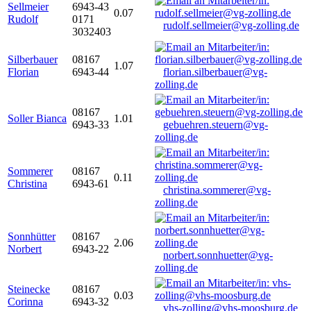
Sellmeier
6943-43
0.07
Rudolf
0171
rudolf.sellmeier@vg-zolling.de
3032403
Silberbauer
08167
1.07
Florian
6943-44
florian.silberbauer@vg-
zolling.de
08167
Soller Bianca
1.01
6943-33
gebuehren.steuern@vg-
zolling.de
Sommerer
08167
0.11
Christina
6943-61
christina.sommerer@vg-
zolling.de
Sonnhütter
08167
2.06
Norbert
6943-22
norbert.sonnhuetter@vg-
zolling.de
Steinecke
08167
0.03
Corinna
6943-32
vhs-zolling@vhs-moosburg.de