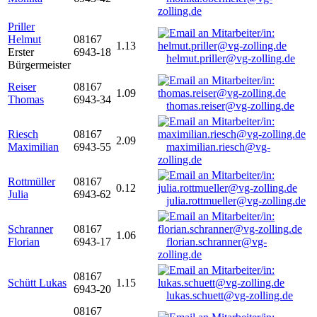
zolling.de
Priller
Helmut
08167
1.13
Erster
6943-18
helmut.priller@vg-zolling.de
Bürgermeister
Reiser
08167
1.09
Thomas
6943-34
thomas.reiser@vg-zolling.de
Riesch
08167
2.09
Maximilian
6943-55
maximilian.riesch@vg-
zolling.de
Rottmüller
08167
0.12
Julia
6943-62
julia.rottmueller@vg-zolling.de
Schranner
08167
1.06
Florian
6943-17
florian.schranner@vg-
zolling.de
08167
Schütt Lukas
1.15
6943-20
lukas.schuett@vg-zolling.de
08167