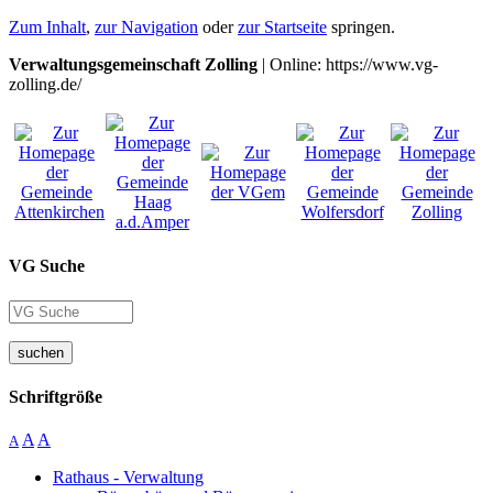
Zum Inhalt
,
zur Navigation
oder
zur Startseite
springen.
Verwaltungsgemeinschaft Zolling
| Online: https://www.vg-
zolling.de/
VG Suche
suchen
Schriftgröße
A
A
A
Rathaus - Verwaltung