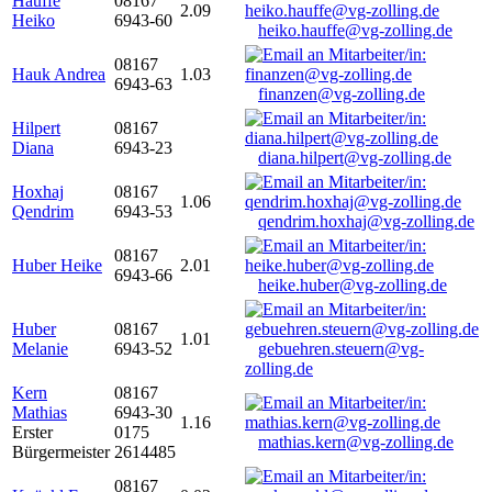
Hauffe
08167
2.09
Heiko
6943-60
heiko.hauffe@vg-zolling.de
08167
Hauk Andrea
1.03
6943-63
finanzen@vg-zolling.de
Hilpert
08167
Diana
6943-23
diana.hilpert@vg-zolling.de
Hoxhaj
08167
1.06
Qendrim
6943-53
qendrim.hoxhaj@vg-zolling.de
08167
Huber Heike
2.01
6943-66
heike.huber@vg-zolling.de
Huber
08167
1.01
Melanie
6943-52
gebuehren.steuern@vg-
zolling.de
Kern
08167
Mathias
6943-30
1.16
Erster
0175
mathias.kern@vg-zolling.de
Bürgermeister
2614485
08167