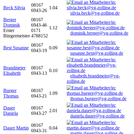
08167
Beck Silvia
1.04
6943-26
silvia.beck@vg-zolling.de
Berger
08167
Dominik
6943-46
1.12
Erster
0171
dominik.berger@vg-zolling.de
Bürgermeister
4788152
08167
Best Susanne
0.09
6943-19
susanne.best@vg-zolling.de
Brandmeier
08167
0.10
Elisabeth
6943-13
elisabeth.brandmeier@vg-
zolling.de
Burger
08167
1.09
Thomas
6943-21
thomas.burger@vg-zolling.de
Dauer
08167
2.01
Daniela
6943-27
daniela.dauer@vg-zolling.de
08167
Dauer Martin
0.04
6943-31
martin.dauer@vg-zolling.de