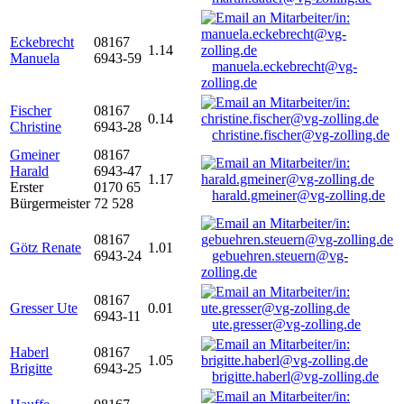
Eckebrecht
08167
1.14
Manuela
6943-59
manuela.eckebrecht@vg-
zolling.de
Fischer
08167
0.14
Christine
6943-28
christine.fischer@vg-zolling.de
Gmeiner
08167
Harald
6943-47
1.17
Erster
0170 65
harald.gmeiner@vg-zolling.de
Bürgermeister
72 528
08167
Götz Renate
1.01
6943-24
gebuehren.steuern@vg-
zolling.de
08167
Gresser Ute
0.01
6943-11
ute.gresser@vg-zolling.de
Haberl
08167
1.05
Brigitte
6943-25
brigitte.haberl@vg-zolling.de