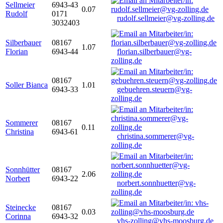
Sellmeier
6943-43
0.07
Rudolf
0171
rudolf.sellmeier@vg-zolling.de
3032403
Silberbauer
08167
1.07
Florian
6943-44
florian.silberbauer@vg-
zolling.de
08167
Soller Bianca
1.01
6943-33
gebuehren.steuern@vg-
zolling.de
Sommerer
08167
0.11
Christina
6943-61
christina.sommerer@vg-
zolling.de
Sonnhütter
08167
2.06
Norbert
6943-22
norbert.sonnhuetter@vg-
zolling.de
Steinecke
08167
0.03
Corinna
6943-32
vhs-zolling@vhs-moosburg.de