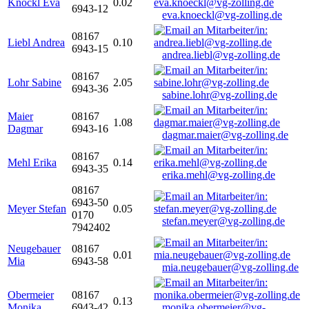
Knöckl Eva
0.02
6943-12
eva.knoeckl@vg-zolling.de
08167
Liebl Andrea
0.10
6943-15
andrea.liebl@vg-zolling.de
08167
Lohr Sabine
2.05
6943-36
sabine.lohr@vg-zolling.de
Maier
08167
1.08
Dagmar
6943-16
dagmar.maier@vg-zolling.de
08167
Mehl Erika
0.14
6943-35
erika.mehl@vg-zolling.de
08167
6943-50
Meyer Stefan
0.05
0170
stefan.meyer@vg-zolling.de
7942402
Neugebauer
08167
0.01
Mia
6943-58
mia.neugebauer@vg-zolling.de
Obermeier
08167
0.13
Monika
6943-42
monika.obermeier@vg-