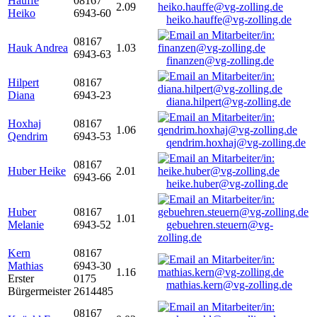
Hauffe
08167
2.09
Heiko
6943-60
heiko.hauffe@vg-zolling.de
08167
Hauk Andrea
1.03
6943-63
finanzen@vg-zolling.de
Hilpert
08167
Diana
6943-23
diana.hilpert@vg-zolling.de
Hoxhaj
08167
1.06
Qendrim
6943-53
qendrim.hoxhaj@vg-zolling.de
08167
Huber Heike
2.01
6943-66
heike.huber@vg-zolling.de
Huber
08167
1.01
Melanie
6943-52
gebuehren.steuern@vg-
zolling.de
Kern
08167
Mathias
6943-30
1.16
Erster
0175
mathias.kern@vg-zolling.de
Bürgermeister
2614485
08167