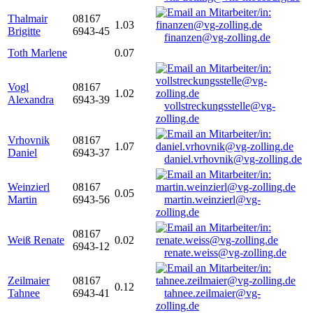
Thalmair
08167
1.03
Brigitte
6943-45
finanzen@vg-zolling.de
Toth Marlene
0.07
Vogl
08167
1.02
Alexandra
6943-39
vollstreckungsstelle@vg-
zolling.de
Vrhovnik
08167
1.07
Daniel
6943-37
daniel.vrhovnik@vg-zolling.de
Weinzierl
08167
0.05
Martin
6943-56
martin.weinzierl@vg-
zolling.de
08167
Weiß Renate
0.02
6943-12
renate.weiss@vg-zolling.de
Zeilmaier
08167
0.12
Tahnee
6943-41
tahnee.zeilmaier@vg-
zolling.de