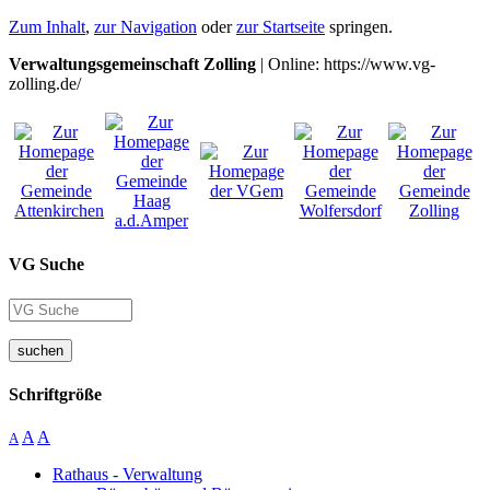
Zum Inhalt
,
zur Navigation
oder
zur Startseite
springen.
Verwaltungsgemeinschaft Zolling
| Online: https://www.vg-
zolling.de/
VG Suche
suchen
Schriftgröße
A
A
A
Rathaus - Verwaltung