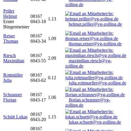
zolling.de
Priller
Helmut
08167
1.13
Erster
6943-18
helmut.priller@vg-zolling.de
Bürgermeister
Reiser
08167
1.09
Thomas
6943-34
thomas.reiser@vg-zolling.de
Riesch
08167
2.09
Maximilian
6943-55
maximilian.riesch@vg-
zolling.de
Rottmüller
08167
0.12
Julia
6943-62
julia.rottmueller@vg-zolling.de
Schranner
08167
1.06
Florian
6943-17
florian.schranner@vg-
zolling.de
08167
Schütt Lukas
1.15
6943-20
lukas.schuett@vg-zolling.de
08167