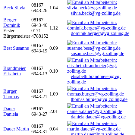
08167
Beck Silvia
1.04
6943-26
silvia.beck@vg-zolling.de
Berger
08167
Dominik
6943-46
1.12
Erster
0171
dominik.berger@vg-zolling.de
Bürgermeister
4788152
08167
Best Susanne
0.09
6943-19
susanne.best@vg-zolling.de
Brandmeier
08167
0.10
Elisabeth
6943-13
elisabeth.brandmeier@vg-
zolling.de
Burger
08167
1.09
Thomas
6943-21
thomas.burger@vg-zolling.de
Dauer
08167
2.01
Daniela
6943-27
daniela.dauer@vg-zolling.de
08167
Dauer Martin
0.04
6943-31
martin.dauer@vg-zolling.de