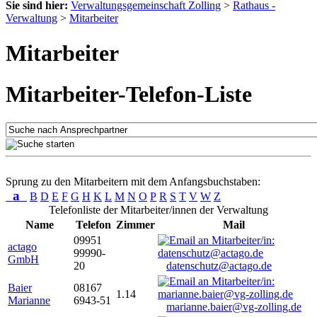
Sie sind hier:
Verwaltungsgemeinschaft Zolling
>
Rathaus -
Verwaltung
>
Mitarbeiter
Mitarbeiter
Mitarbeiter-Telefon-Liste
Sprung zu den Mitarbeitern mit dem Anfangsbuchstaben:
a
B
D
E
F
G
H
K
L
M
N
O
P
R
S
T
V
W
Z
Telefonliste der Mitarbeiter/innen der Verwaltung
Name
Telefon
Zimmer
Mail
09951
actago
99990-
GmbH
20
datenschutz@actago.de
Baier
08167
1.14
Marianne
6943-51
marianne.baier@vg-zolling.de