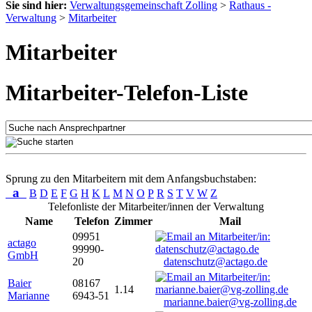
Sie sind hier:
Verwaltungsgemeinschaft Zolling
>
Rathaus -
Verwaltung
>
Mitarbeiter
Mitarbeiter
Mitarbeiter-Telefon-Liste
Sprung zu den Mitarbeitern mit dem Anfangsbuchstaben:
a
B
D
E
F
G
H
K
L
M
N
O
P
R
S
T
V
W
Z
Telefonliste der Mitarbeiter/innen der Verwaltung
Name
Telefon
Zimmer
Mail
09951
actago
99990-
GmbH
20
datenschutz@actago.de
Baier
08167
1.14
Marianne
6943-51
marianne.baier@vg-zolling.de