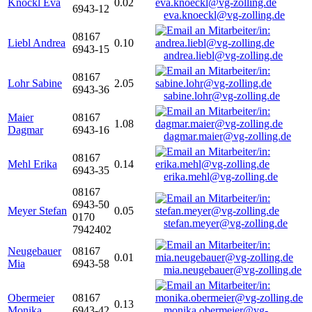
Knöckl Eva
0.02
6943-12
eva.knoeckl@vg-zolling.de
08167
Liebl Andrea
0.10
6943-15
andrea.liebl@vg-zolling.de
08167
Lohr Sabine
2.05
6943-36
sabine.lohr@vg-zolling.de
Maier
08167
1.08
Dagmar
6943-16
dagmar.maier@vg-zolling.de
08167
Mehl Erika
0.14
6943-35
erika.mehl@vg-zolling.de
08167
6943-50
Meyer Stefan
0.05
0170
stefan.meyer@vg-zolling.de
7942402
Neugebauer
08167
0.01
Mia
6943-58
mia.neugebauer@vg-zolling.de
Obermeier
08167
0.13
Monika
6943-42
monika.obermeier@vg-