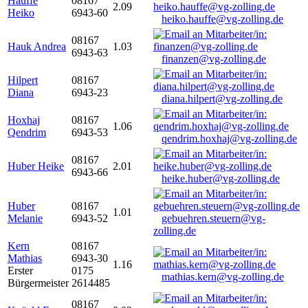
Hauffe
08167
2.09
Heiko
6943-60
heiko.hauffe@vg-zolling.de
08167
Hauk Andrea
1.03
6943-63
finanzen@vg-zolling.de
Hilpert
08167
Diana
6943-23
diana.hilpert@vg-zolling.de
Hoxhaj
08167
1.06
Qendrim
6943-53
qendrim.hoxhaj@vg-zolling.de
08167
Huber Heike
2.01
6943-66
heike.huber@vg-zolling.de
Huber
08167
1.01
Melanie
6943-52
gebuehren.steuern@vg-
zolling.de
Kern
08167
Mathias
6943-30
1.16
Erster
0175
mathias.kern@vg-zolling.de
Bürgermeister
2614485
08167