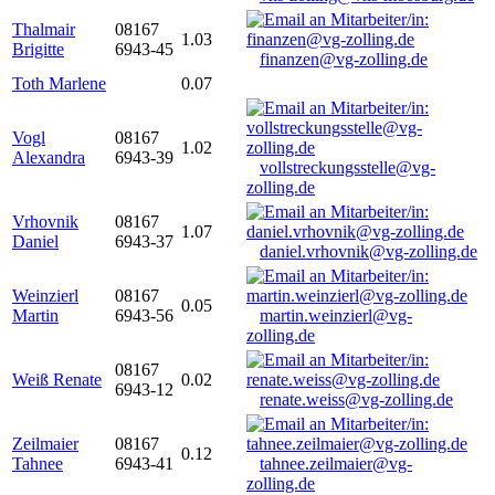
Thalmair
08167
1.03
Brigitte
6943-45
finanzen@vg-zolling.de
Toth Marlene
0.07
Vogl
08167
1.02
Alexandra
6943-39
vollstreckungsstelle@vg-
zolling.de
Vrhovnik
08167
1.07
Daniel
6943-37
daniel.vrhovnik@vg-zolling.de
Weinzierl
08167
0.05
Martin
6943-56
martin.weinzierl@vg-
zolling.de
08167
Weiß Renate
0.02
6943-12
renate.weiss@vg-zolling.de
Zeilmaier
08167
0.12
Tahnee
6943-41
tahnee.zeilmaier@vg-
zolling.de