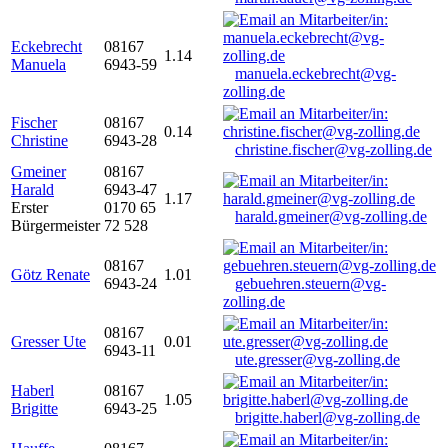
Eckebrecht
08167
1.14
Manuela
6943-59
manuela.eckebrecht@vg-
zolling.de
Fischer
08167
0.14
Christine
6943-28
christine.fischer@vg-zolling.de
Gmeiner
08167
Harald
6943-47
1.17
Erster
0170 65
harald.gmeiner@vg-zolling.de
Bürgermeister
72 528
08167
Götz Renate
1.01
6943-24
gebuehren.steuern@vg-
zolling.de
08167
Gresser Ute
0.01
6943-11
ute.gresser@vg-zolling.de
Haberl
08167
1.05
Brigitte
6943-25
brigitte.haberl@vg-zolling.de