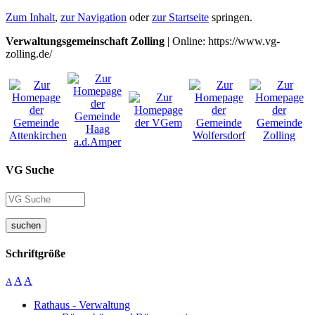
Zum Inhalt
,
zur Navigation
oder
zur Startseite
springen.
Verwaltungsgemeinschaft Zolling
| Online: https://www.vg-
zolling.de/
VG Suche
suchen
Schriftgröße
A
A
A
Rathaus - Verwaltung