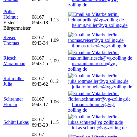
zolling.de
Priller
Helmut
08167
1.13
Erster
6943-18
helmut.priller@vg-zolling.de
Bürgermeister
Reiser
08167
1.09
Thomas
6943-34
thomas.reiser@vg-zolling.de
Riesch
08167
2.09
Maximilian
6943-55
maximilian.riesch@vg-
zolling.de
Rottmüller
08167
0.12
Julia
6943-62
julia.rottmueller@vg-zolling.de
Schranner
08167
1.06
Florian
6943-17
florian.schranner@vg-
zolling.de
08167
Schütt Lukas
1.15
6943-20
lukas.schuett@vg-zolling.de
08167