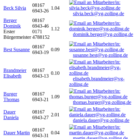
08167
Beck Silvia
1.04
6943-26
silvia.beck@vg-zolling.de
Berger
08167
Dominik
6943-46
1.12
Erster
0171
dominik.berger@vg-zolling.de
Bürgermeister
4788152
08167
Best Susanne
0.09
6943-19
susanne.best@vg-zolling.de
Brandmeier
08167
0.10
Elisabeth
6943-13
elisabeth.brandmeier@vg-
zolling.de
Burger
08167
1.09
Thomas
6943-21
thomas.burger@vg-zolling.de
Dauer
08167
2.01
Daniela
6943-27
daniela.dauer@vg-zolling.de
08167
Dauer Martin
0.04
6943-31
martin.dauer@vg-zolling.de