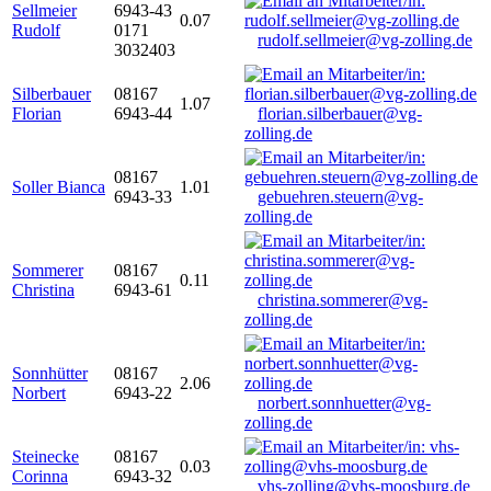
Sellmeier
6943-43
0.07
Rudolf
0171
rudolf.sellmeier@vg-zolling.de
3032403
Silberbauer
08167
1.07
Florian
6943-44
florian.silberbauer@vg-
zolling.de
08167
Soller Bianca
1.01
6943-33
gebuehren.steuern@vg-
zolling.de
Sommerer
08167
0.11
Christina
6943-61
christina.sommerer@vg-
zolling.de
Sonnhütter
08167
2.06
Norbert
6943-22
norbert.sonnhuetter@vg-
zolling.de
Steinecke
08167
0.03
Corinna
6943-32
vhs-zolling@vhs-moosburg.de