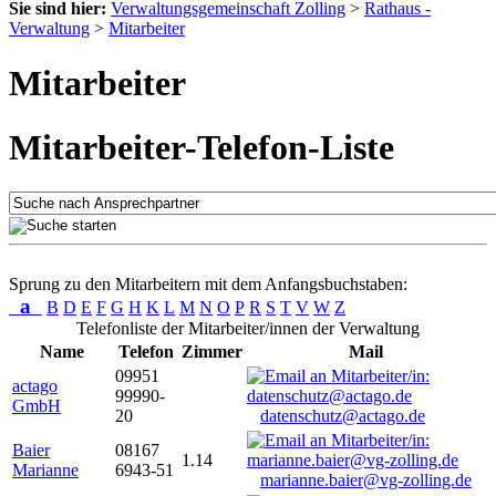
Sie sind hier:
Verwaltungsgemeinschaft Zolling
>
Rathaus -
Verwaltung
>
Mitarbeiter
Mitarbeiter
Mitarbeiter-Telefon-Liste
Sprung zu den Mitarbeitern mit dem Anfangsbuchstaben:
a
B
D
E
F
G
H
K
L
M
N
O
P
R
S
T
V
W
Z
Telefonliste der Mitarbeiter/innen der Verwaltung
Name
Telefon
Zimmer
Mail
09951
actago
99990-
GmbH
20
datenschutz@actago.de
Baier
08167
1.14
Marianne
6943-51
marianne.baier@vg-zolling.de