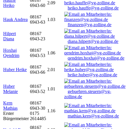
Hauffe
08167
2.09
Heiko
6943-60
heiko.hauffe@vg-zolling.de
08167
Hauk Andrea
1.03
6943-63
finanzen@vg-zolling.de
Hilpert
08167
Diana
6943-23
diana.hilpert@vg-zolling.de
Hoxhaj
08167
1.06
Qendrim
6943-53
qendrim.hoxhaj@vg-zolling.de
08167
Huber Heike
2.01
6943-66
heike.huber@vg-zolling.de
Huber
08167
1.01
Melanie
6943-52
gebuehren.steuern@vg-
zolling.de
Kern
08167
Mathias
6943-30
1.16
Erster
0175
mathias.kern@vg-zolling.de
Bürgermeister
2614485
08167