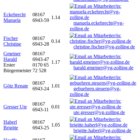
Eckebrecht
08167
1.14
Manuela
6943-59
manuela.eckebrecht@vg-
zolling.de
Fischer
08167
0.14
Christine
6943-28
christine.fischer@vg-zolling.de
Gmeiner
08167
Harald
6943-47
1.17
Erster
0170 65
harald.gmeiner@vg-zolling.de
Bürgermeister
72 528
08167
Götz Renate
1.01
6943-24
gebuehren.steuern@vg-
zolling.de
08167
Gresser Ute
0.01
6943-11
ute.gresser@vg-zolling.de
Haberl
08167
1.05
Brigitte
6943-25
brigitte.haberl@vg-zolling.de