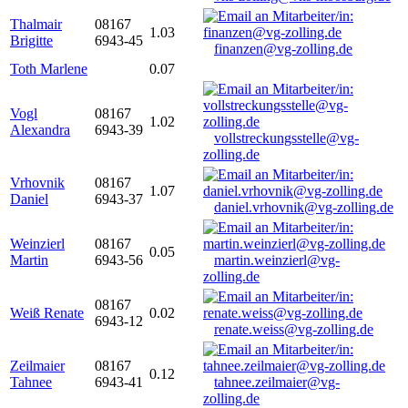
Thalmair
08167
1.03
Brigitte
6943-45
finanzen@vg-zolling.de
Toth Marlene
0.07
Vogl
08167
1.02
Alexandra
6943-39
vollstreckungsstelle@vg-
zolling.de
Vrhovnik
08167
1.07
Daniel
6943-37
daniel.vrhovnik@vg-zolling.de
Weinzierl
08167
0.05
Martin
6943-56
martin.weinzierl@vg-
zolling.de
08167
Weiß Renate
0.02
6943-12
renate.weiss@vg-zolling.de
Zeilmaier
08167
0.12
Tahnee
6943-41
tahnee.zeilmaier@vg-
zolling.de