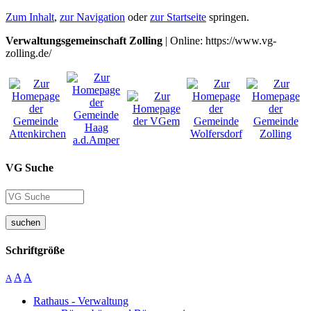
Zum Inhalt
,
zur Navigation
oder
zur Startseite
springen.
Verwaltungsgemeinschaft Zolling
| Online: https://www.vg-
zolling.de/
VG Suche
suchen
Schriftgröße
A
A
A
Rathaus - Verwaltung