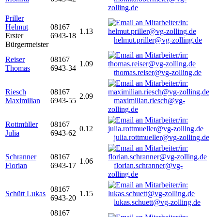
zolling.de
Priller
Helmut
08167
1.13
Erster
6943-18
helmut.priller@vg-zolling.de
Bürgermeister
Reiser
08167
1.09
Thomas
6943-34
thomas.reiser@vg-zolling.de
Riesch
08167
2.09
Maximilian
6943-55
maximilian.riesch@vg-
zolling.de
Rottmüller
08167
0.12
Julia
6943-62
julia.rottmueller@vg-zolling.de
Schranner
08167
1.06
Florian
6943-17
florian.schranner@vg-
zolling.de
08167
Schütt Lukas
1.15
6943-20
lukas.schuett@vg-zolling.de
08167