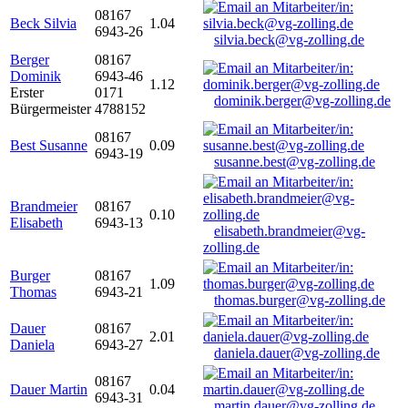
08167
Beck Silvia
1.04
6943-26
silvia.beck@vg-zolling.de
Berger
08167
Dominik
6943-46
1.12
Erster
0171
dominik.berger@vg-zolling.de
Bürgermeister
4788152
08167
Best Susanne
0.09
6943-19
susanne.best@vg-zolling.de
Brandmeier
08167
0.10
Elisabeth
6943-13
elisabeth.brandmeier@vg-
zolling.de
Burger
08167
1.09
Thomas
6943-21
thomas.burger@vg-zolling.de
Dauer
08167
2.01
Daniela
6943-27
daniela.dauer@vg-zolling.de
08167
Dauer Martin
0.04
6943-31
martin.dauer@vg-zolling.de