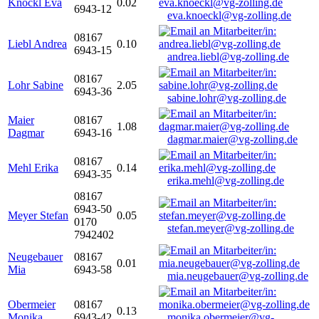
Knöckl Eva
0.02
6943-12
eva.knoeckl@vg-zolling.de
08167
Liebl Andrea
0.10
6943-15
andrea.liebl@vg-zolling.de
08167
Lohr Sabine
2.05
6943-36
sabine.lohr@vg-zolling.de
Maier
08167
1.08
Dagmar
6943-16
dagmar.maier@vg-zolling.de
08167
Mehl Erika
0.14
6943-35
erika.mehl@vg-zolling.de
08167
6943-50
Meyer Stefan
0.05
0170
stefan.meyer@vg-zolling.de
7942402
Neugebauer
08167
0.01
Mia
6943-58
mia.neugebauer@vg-zolling.de
Obermeier
08167
0.13
Monika
6943-42
monika.obermeier@vg-