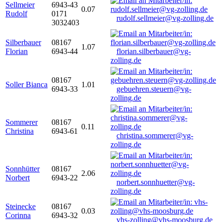
Sellmeier
6943-43
0.07
Rudolf
0171
rudolf.sellmeier@vg-zolling.de
3032403
Silberbauer
08167
1.07
Florian
6943-44
florian.silberbauer@vg-
zolling.de
08167
Soller Bianca
1.01
6943-33
gebuehren.steuern@vg-
zolling.de
Sommerer
08167
0.11
Christina
6943-61
christina.sommerer@vg-
zolling.de
Sonnhütter
08167
2.06
Norbert
6943-22
norbert.sonnhuetter@vg-
zolling.de
Steinecke
08167
0.03
Corinna
6943-32
vhs-zolling@vhs-moosburg.de