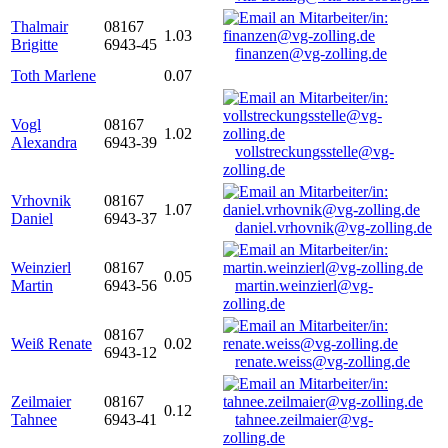
Thalmair
08167
1.03
Brigitte
6943-45
finanzen@vg-zolling.de
Toth Marlene
0.07
Vogl
08167
1.02
Alexandra
6943-39
vollstreckungsstelle@vg-
zolling.de
Vrhovnik
08167
1.07
Daniel
6943-37
daniel.vrhovnik@vg-zolling.de
Weinzierl
08167
0.05
Martin
6943-56
martin.weinzierl@vg-
zolling.de
08167
Weiß Renate
0.02
6943-12
renate.weiss@vg-zolling.de
Zeilmaier
08167
0.12
Tahnee
6943-41
tahnee.zeilmaier@vg-
zolling.de