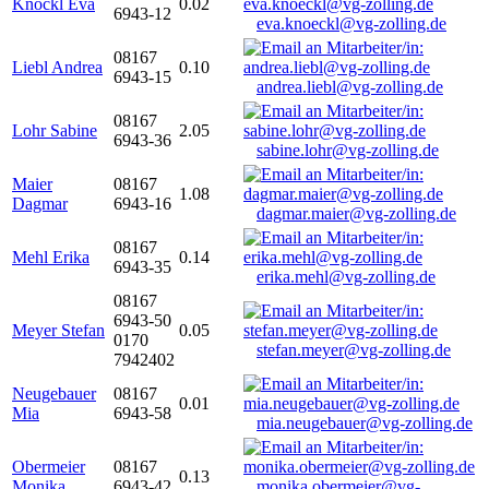
Knöckl Eva
0.02
6943-12
eva.knoeckl@vg-zolling.de
08167
Liebl Andrea
0.10
6943-15
andrea.liebl@vg-zolling.de
08167
Lohr Sabine
2.05
6943-36
sabine.lohr@vg-zolling.de
Maier
08167
1.08
Dagmar
6943-16
dagmar.maier@vg-zolling.de
08167
Mehl Erika
0.14
6943-35
erika.mehl@vg-zolling.de
08167
6943-50
Meyer Stefan
0.05
0170
stefan.meyer@vg-zolling.de
7942402
Neugebauer
08167
0.01
Mia
6943-58
mia.neugebauer@vg-zolling.de
Obermeier
08167
0.13
Monika
6943-42
monika.obermeier@vg-