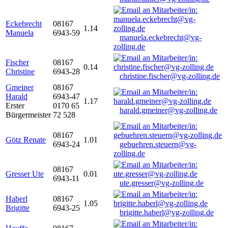
Eckebrecht
08167
1.14
Manuela
6943-59
manuela.eckebrecht@vg-
zolling.de
Fischer
08167
0.14
Christine
6943-28
christine.fischer@vg-zolling.de
Gmeiner
08167
Harald
6943-47
1.17
Erster
0170 65
harald.gmeiner@vg-zolling.de
Bürgermeister
72 528
08167
Götz Renate
1.01
6943-24
gebuehren.steuern@vg-
zolling.de
08167
Gresser Ute
0.01
6943-11
ute.gresser@vg-zolling.de
Haberl
08167
1.05
Brigitte
6943-25
brigitte.haberl@vg-zolling.de