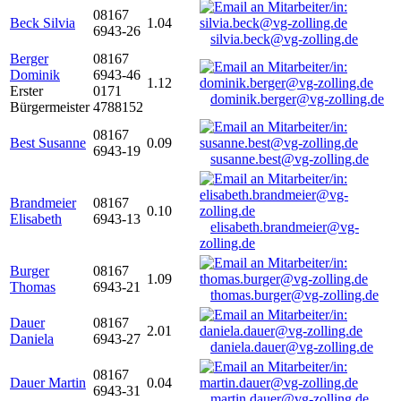
08167
Beck Silvia
1.04
6943-26
silvia.beck@vg-zolling.de
Berger
08167
Dominik
6943-46
1.12
Erster
0171
dominik.berger@vg-zolling.de
Bürgermeister
4788152
08167
Best Susanne
0.09
6943-19
susanne.best@vg-zolling.de
Brandmeier
08167
0.10
Elisabeth
6943-13
elisabeth.brandmeier@vg-
zolling.de
Burger
08167
1.09
Thomas
6943-21
thomas.burger@vg-zolling.de
Dauer
08167
2.01
Daniela
6943-27
daniela.dauer@vg-zolling.de
08167
Dauer Martin
0.04
6943-31
martin.dauer@vg-zolling.de