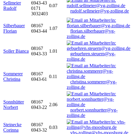
Sellmeier
6943-43
0.07
Rudolf
0171
rudolf.sellmeier@vg-zolling.de
3032403
Silberbauer
08167
1.07
Florian
6943-44
florian.silberbauer@vg-
zolling.de
08167
Soller Bianca
1.01
6943-33
gebuehren.steuern@vg-
zolling.de
Sommerer
08167
0.11
Christina
6943-61
christina.sommerer@vg-
zolling.de
Sonnhütter
08167
2.06
Norbert
6943-22
norbert.sonnhuetter@vg-
zolling.de
Steinecke
08167
0.03
Corinna
6943-32
vhs-zolling@vhs-moosburg.de