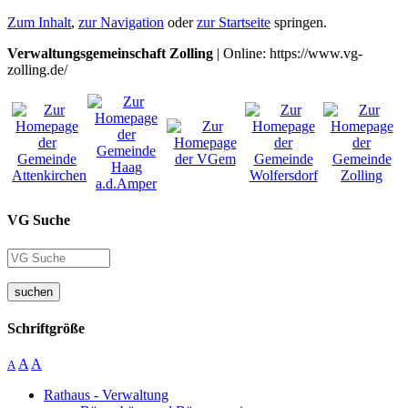
Zum Inhalt
,
zur Navigation
oder
zur Startseite
springen.
Verwaltungsgemeinschaft Zolling
| Online: https://www.vg-
zolling.de/
VG Suche
suchen
Schriftgröße
A
A
A
Rathaus - Verwaltung