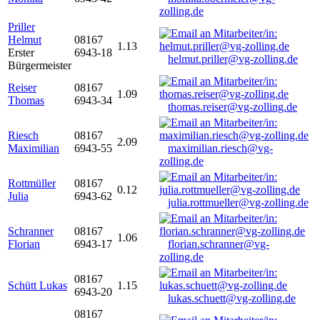
zolling.de
Priller
Helmut
08167
1.13
Erster
6943-18
helmut.priller@vg-zolling.de
Bürgermeister
Reiser
08167
1.09
Thomas
6943-34
thomas.reiser@vg-zolling.de
Riesch
08167
2.09
Maximilian
6943-55
maximilian.riesch@vg-
zolling.de
Rottmüller
08167
0.12
Julia
6943-62
julia.rottmueller@vg-zolling.de
Schranner
08167
1.06
Florian
6943-17
florian.schranner@vg-
zolling.de
08167
Schütt Lukas
1.15
6943-20
lukas.schuett@vg-zolling.de
08167