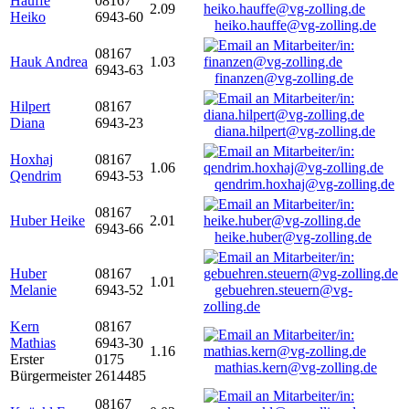
Hauffe
08167
2.09
Heiko
6943-60
heiko.hauffe@vg-zolling.de
08167
Hauk Andrea
1.03
6943-63
finanzen@vg-zolling.de
Hilpert
08167
Diana
6943-23
diana.hilpert@vg-zolling.de
Hoxhaj
08167
1.06
Qendrim
6943-53
qendrim.hoxhaj@vg-zolling.de
08167
Huber Heike
2.01
6943-66
heike.huber@vg-zolling.de
Huber
08167
1.01
Melanie
6943-52
gebuehren.steuern@vg-
zolling.de
Kern
08167
Mathias
6943-30
1.16
Erster
0175
mathias.kern@vg-zolling.de
Bürgermeister
2614485
08167