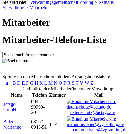
Sie sind hier:
Verwaltungsgemeinschaft Zolling
>
Rathaus -
Verwaltung
>
Mitarbeiter
Mitarbeiter
Mitarbeiter-Telefon-Liste
Sprung zu den Mitarbeitern mit dem Anfangsbuchstaben:
a
B
D
E
F
G
H
K
L
M
N
O
P
R
S
T
V
W
Z
Telefonliste der Mitarbeiter/innen der Verwaltung
Name
Telefon
Zimmer
Mail
09951
actago
99990-
GmbH
20
datenschutz@actago.de
Baier
08167
1.14
Marianne
6943-51
marianne.baier@vg-zolling.de