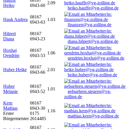
Hauffe
08167
2.09
Heiko
6943-60
heiko.hauffe@vg-zolling.de
08167
Hauk Andrea
1.03
6943-63
finanzen@vg-zolling.de
Hilpert
08167
Diana
6943-23
diana.hilpert@vg-zolling.de
Hoxhaj
08167
1.06
Qendrim
6943-53
qendrim.hoxhaj@vg-zolling.de
08167
Huber Heike
2.01
6943-66
heike.huber@vg-zolling.de
Huber
08167
1.01
Melanie
6943-52
gebuehren.steuern@vg-
zolling.de
Kern
08167
Mathias
6943-30
1.16
Erster
0175
mathias.kern@vg-zolling.de
Bürgermeister
2614485
08167