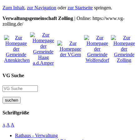
Zum Inhalt
,
zur Navigation
oder
zur Startseite
springen.
Verwaltungsgemeinschaft Zolling
| Online: https://www.vg-
zolling.de/
VG Suche
suchen
Schriftgröße
A
A
A
Rathaus - Verwaltung