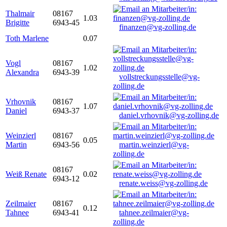
Thalmair
08167
1.03
Brigitte
6943-45
finanzen@vg-zolling.de
Toth Marlene
0.07
Vogl
08167
1.02
Alexandra
6943-39
vollstreckungsstelle@vg-
zolling.de
Vrhovnik
08167
1.07
Daniel
6943-37
daniel.vrhovnik@vg-zolling.de
Weinzierl
08167
0.05
Martin
6943-56
martin.weinzierl@vg-
zolling.de
08167
Weiß Renate
0.02
6943-12
renate.weiss@vg-zolling.de
Zeilmaier
08167
0.12
Tahnee
6943-41
tahnee.zeilmaier@vg-
zolling.de