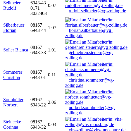
Sellmeier
6943-43
0.07
Rudolf
0171
rudolf.sellmeier@vg-zolling.de
3032403
Silberbauer
08167
1.07
Florian
6943-44
florian.silberbauer@vg-
zolling.de
08167
Soller Bianca
1.01
6943-33
gebuehren.steuern@vg-
zolling.de
Sommerer
08167
0.11
Christina
6943-61
christina.sommerer@vg-
zolling.de
Sonnhütter
08167
2.06
Norbert
6943-22
norbert.sonnhuetter@vg-
zolling.de
Steinecke
08167
0.03
Corinna
6943-32
vhs-zolling@vhs-moosburg.de