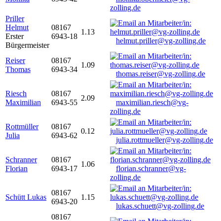
zolling.de
Priller
Helmut
08167
1.13
Erster
6943-18
helmut.priller@vg-zolling.de
Bürgermeister
Reiser
08167
1.09
Thomas
6943-34
thomas.reiser@vg-zolling.de
Riesch
08167
2.09
Maximilian
6943-55
maximilian.riesch@vg-
zolling.de
Rottmüller
08167
0.12
Julia
6943-62
julia.rottmueller@vg-zolling.de
Schranner
08167
1.06
Florian
6943-17
florian.schranner@vg-
zolling.de
08167
Schütt Lukas
1.15
6943-20
lukas.schuett@vg-zolling.de
08167