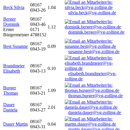
08167
Beck Silvia
1.04
6943-26
silvia.beck@vg-zolling.de
Berger
08167
Dominik
6943-46
1.12
Erster
0171
dominik.berger@vg-zolling.de
Bürgermeister
4788152
08167
Best Susanne
0.09
6943-19
susanne.best@vg-zolling.de
Brandmeier
08167
0.10
Elisabeth
6943-13
elisabeth.brandmeier@vg-
zolling.de
Burger
08167
1.09
Thomas
6943-21
thomas.burger@vg-zolling.de
Dauer
08167
2.01
Daniela
6943-27
daniela.dauer@vg-zolling.de
08167
Dauer Martin
0.04
6943-31
martin.dauer@vg-zolling.de