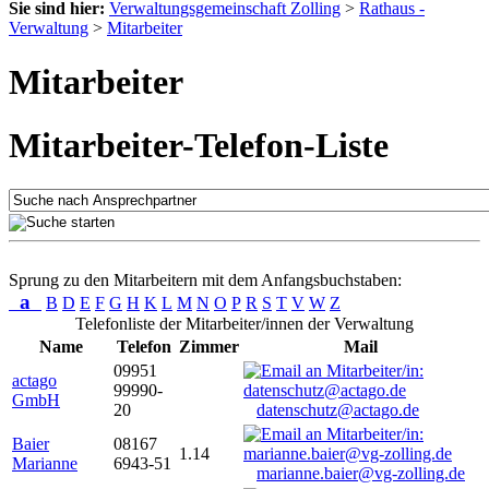
Sie sind hier:
Verwaltungsgemeinschaft Zolling
>
Rathaus -
Verwaltung
>
Mitarbeiter
Mitarbeiter
Mitarbeiter-Telefon-Liste
Sprung zu den Mitarbeitern mit dem Anfangsbuchstaben:
a
B
D
E
F
G
H
K
L
M
N
O
P
R
S
T
V
W
Z
Telefonliste der Mitarbeiter/innen der Verwaltung
Name
Telefon
Zimmer
Mail
09951
actago
99990-
GmbH
20
datenschutz@actago.de
Baier
08167
1.14
Marianne
6943-51
marianne.baier@vg-zolling.de