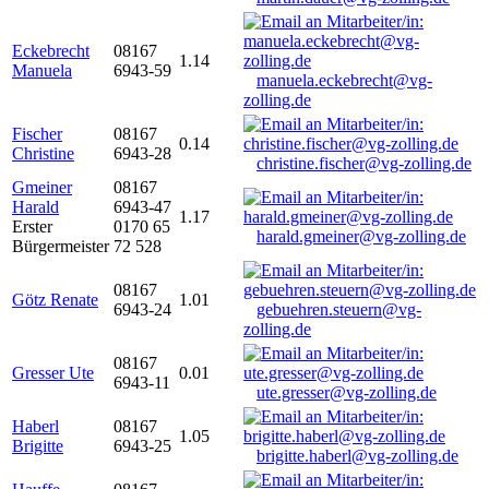
Eckebrecht
08167
1.14
Manuela
6943-59
manuela.eckebrecht@vg-
zolling.de
Fischer
08167
0.14
Christine
6943-28
christine.fischer@vg-zolling.de
Gmeiner
08167
Harald
6943-47
1.17
Erster
0170 65
harald.gmeiner@vg-zolling.de
Bürgermeister
72 528
08167
Götz Renate
1.01
6943-24
gebuehren.steuern@vg-
zolling.de
08167
Gresser Ute
0.01
6943-11
ute.gresser@vg-zolling.de
Haberl
08167
1.05
Brigitte
6943-25
brigitte.haberl@vg-zolling.de