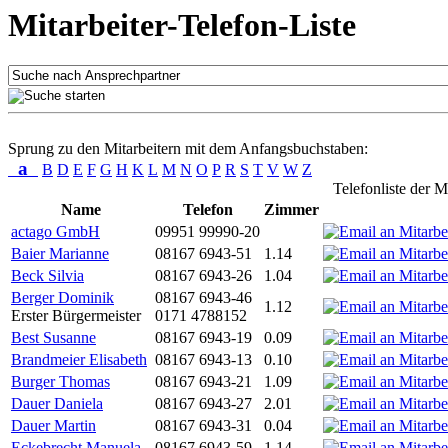
Mitarbeiter-Telefon-Liste
Sprung zu den Mitarbeitern mit dem Anfangsbuchstaben:
a
B
D
E
F
G
H
K
L
M
N
O
P
R
S
T
V
W
Z
Telefonliste der M
Name
Telefon
Zimmer
actago GmbH
09951 99990-20
Baier Marianne
08167 6943-51
1.14
Beck Silvia
08167 6943-26
1.04
Berger Dominik
08167 6943-46
1.12
Erster Bürgermeister
0171 4788152
Best Susanne
08167 6943-19
0.09
Brandmeier Elisabeth
08167 6943-13
0.10
Burger Thomas
08167 6943-21
1.09
Dauer Daniela
08167 6943-27
2.01
Dauer Martin
08167 6943-31
0.04
Eckebrecht Manuela
08167 6943-59
1.14