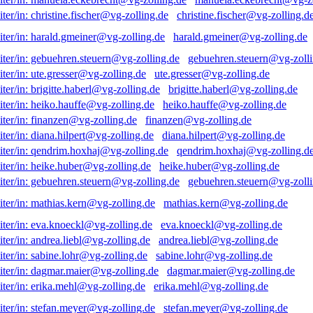
christine.fischer@vg-zolling.d
harald.gmeiner@vg-zolling.de
gebuehren.steuern@vg-zolli
ute.gresser@vg-zolling.de
brigitte.haberl@vg-zolling.de
heiko.hauffe@vg-zolling.de
finanzen@vg-zolling.de
diana.hilpert@vg-zolling.de
qendrim.hoxhaj@vg-zolling.d
heike.huber@vg-zolling.de
gebuehren.steuern@vg-zolli
mathias.kern@vg-zolling.de
eva.knoeckl@vg-zolling.de
andrea.liebl@vg-zolling.de
sabine.lohr@vg-zolling.de
dagmar.maier@vg-zolling.de
erika.mehl@vg-zolling.de
stefan.meyer@vg-zolling.de