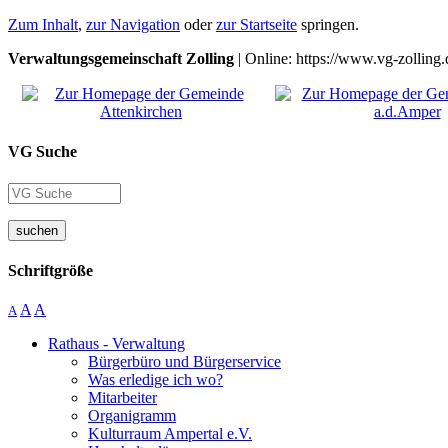
Zum Inhalt
,
zur Navigation
oder
zur Startseite
springen.
Verwaltungsgemeinschaft Zolling
| Online: https://www.vg-zolling.
VG Suche
suchen
Schriftgröße
A
A
A
Rathaus - Verwaltung
Bürgerbüro und Bürgerservice
Was erledige ich wo?
Mitarbeiter
Organigramm
Kulturraum Ampertal e.V.