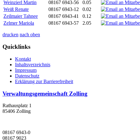
Weinzierl Martin
08167 6943-56
0.05
Weiß Renate
08167 6943-12
0.02
Zeilmaier Tahnee
08167 6943-41
0.12
Zelmer Mariola
08167 6943-57
2.05
drucken
nach oben
Quicklinks
Kontakt
Inhaltsverzeichnis
Impressum
Datenschutz
Erklärung zur Barrierefreiheit
Verwaltungsgemeinschaft Zolling
Rathausplatz 1
85406 Zolling
08167 6943-0
08167 9023