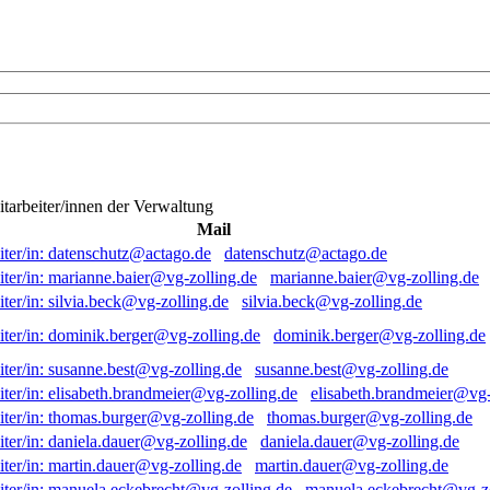
itarbeiter/innen der Verwaltung
Mail
datenschutz@actago.de
marianne.baier@vg-zolling.de
silvia.beck@vg-zolling.de
dominik.berger@vg-zolling.de
susanne.best@vg-zolling.de
elisabeth.brandmeier@vg-
thomas.burger@vg-zolling.de
daniela.dauer@vg-zolling.de
martin.dauer@vg-zolling.de
manuela.eckebrecht@vg-zo