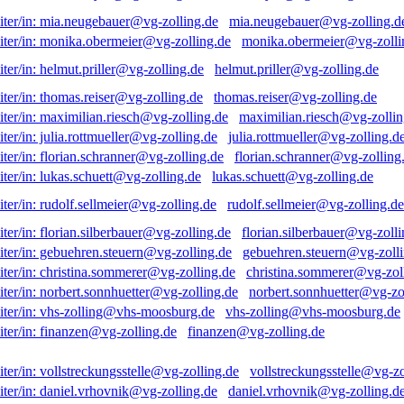
mia.neugebauer@vg-zolling.d
monika.obermeier@vg-zolli
helmut.priller@vg-zolling.de
thomas.reiser@vg-zolling.de
maximilian.riesch@vg-zollin
julia.rottmueller@vg-zolling.d
florian.schranner@vg-zolling
lukas.schuett@vg-zolling.de
rudolf.sellmeier@vg-zolling.de
florian.silberbauer@vg-zolli
gebuehren.steuern@vg-zolli
christina.sommerer@vg-zol
norbert.sonnhuetter@vg-zo
vhs-zolling@vhs-moosburg.de
finanzen@vg-zolling.de
vollstreckungsstelle@vg-zo
daniel.vrhovnik@vg-zolling.d