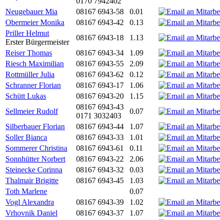
0170 7942402
Neugebauer Mia
08167 6943-58
0.01
Obermeier Monika
08167 6943-42
0.13
Priller Helmut
08167 6943-18
1.13
Erster Bürgermeister
Reiser Thomas
08167 6943-34
1.09
Riesch Maximilian
08167 6943-55
2.09
Rottmüller Julia
08167 6943-62
0.12
Schranner Florian
08167 6943-17
1.06
Schütt Lukas
08167 6943-20
1.15
08167 6943-43
Sellmeier Rudolf
0.07
0171 3032403
Silberbauer Florian
08167 6943-44
1.07
Soller Bianca
08167 6943-33
1.01
Sommerer Christina
08167 6943-61
0.11
Sonnhütter Norbert
08167 6943-22
2.06
Steinecke Corinna
08167 6943-32
0.03
Thalmair Brigitte
08167 6943-45
1.03
Toth Marlene
0.07
Vogl Alexandra
08167 6943-39
1.02
Vrhovnik Daniel
08167 6943-37
1.07