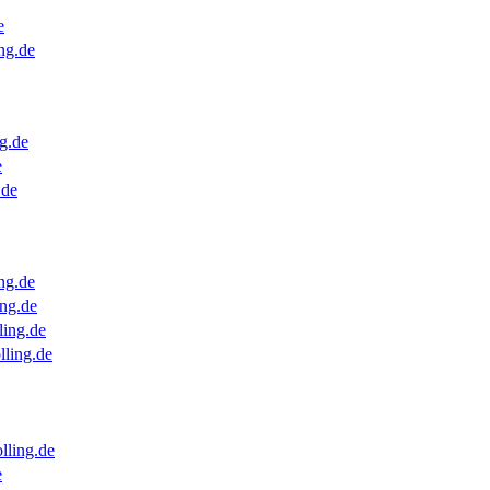
e
ng.de
g.de
e
.de
ng.de
ng.de
ling.de
lling.de
lling.de
e