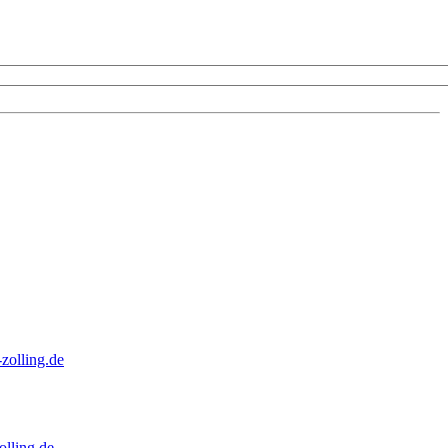
zolling.de
lling.de