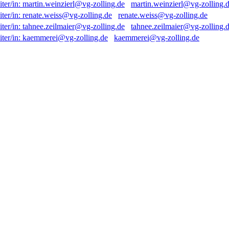
martin.weinzierl@vg-zolling.
renate.weiss@vg-zolling.de
tahnee.zeilmaier@vg-zolling.
kaemmerei@vg-zolling.de