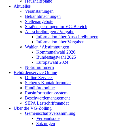
Haushaltspläne
Aktuelles
Veranstaltungen
Bekanntmachungen
Stellenangebote
Straßensperrungen im VG-Bereich
Ausschreibungen / Vergabe
Information über Ausschreibungen
Information über Vergaben
Wahlen / Abstimmungen
Kommunalwahl 2026
Bundestagswahl 2025
Europawahl 2024
Notrufnummern
Behördenservice Online
Online Services
Sicheres Kontaktformular
Fundbüro online
Ratsinformationssystem
Beschwerdemanagement
SEPA Lastschriftmandat
Über die VG-Zolling
Gemeinschaftsversammlung
Verbandsräte
Satzungen