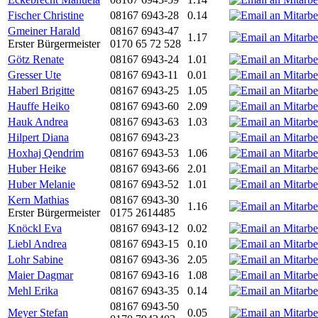
Fischer Christine
08167 6943-28
0.14
Gmeiner Harald
08167 6943-47
1.17
Erster Bürgermeister
0170 65 72 528
Götz Renate
08167 6943-24
1.01
Gresser Ute
08167 6943-11
0.01
Haberl Brigitte
08167 6943-25
1.05
Hauffe Heiko
08167 6943-60
2.09
Hauk Andrea
08167 6943-63
1.03
Hilpert Diana
08167 6943-23
Hoxhaj Qendrim
08167 6943-53
1.06
Huber Heike
08167 6943-66
2.01
Huber Melanie
08167 6943-52
1.01
Kern Mathias
08167 6943-30
1.16
Erster Bürgermeister
0175 2614485
Knöckl Eva
08167 6943-12
0.02
Liebl Andrea
08167 6943-15
0.10
Lohr Sabine
08167 6943-36
2.05
Maier Dagmar
08167 6943-16
1.08
Mehl Erika
08167 6943-35
0.14
08167 6943-50
Meyer Stefan
0.05