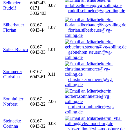
Sellmeier
6943-43
0.07
Rudolf
0171
rudolf.sellmeier@vg-zolling.de
3032403
Silberbauer
08167
1.07
Florian
6943-44
florian.silberbauer@vg-
zolling.de
08167
Soller Bianca
1.01
6943-33
gebuehren.steuern@vg-
zolling.de
Sommerer
08167
0.11
Christina
6943-61
christina.sommerer@vg-
zolling.de
Sonnhütter
08167
2.06
Norbert
6943-22
norbert.sonnhuetter@vg-
zolling.de
Steinecke
08167
0.03
Corinna
6943-32
vhs-zolling@vhs-moosburg.de