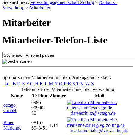
Sie sind hier:
Verwaltungsgemeinschaft Zolling
>
Rathaus -
Verwaltung
>
Mitarbeiter
Mitarbeiter
Mitarbeiter-Telefon-Liste
Sprung zu den Mitarbeitern mit dem Anfangsbuchstaben:
a
B
D
E
F
G
H
K
L
M
N
O
P
R
S
T
V
W
Z
Telefonliste der Mitarbeiter/innen der Verwaltung
Name
Telefon
Zimmer
Mail
09951
actago
99990-
GmbH
20
datenschutz@actago.de
Baier
08167
1.14
Marianne
6943-51
marianne.baier@vg-zolling.de