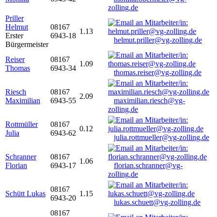
zolling.de
Priller
Helmut
08167
1.13
Erster
6943-18
helmut.priller@vg-zolling.de
Bürgermeister
Reiser
08167
1.09
Thomas
6943-34
thomas.reiser@vg-zolling.de
Riesch
08167
2.09
Maximilian
6943-55
maximilian.riesch@vg-
zolling.de
Rottmüller
08167
0.12
Julia
6943-62
julia.rottmueller@vg-zolling.de
Schranner
08167
1.06
Florian
6943-17
florian.schranner@vg-
zolling.de
08167
Schütt Lukas
1.15
6943-20
lukas.schuett@vg-zolling.de
08167