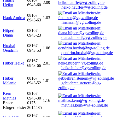
Hauffe
08167
2.09
Heiko
6943-60
heiko.hauffe@vg-zolling.de
08167
Hauk Andrea
1.03
6943-63
finanzen@vg-zolling.de
Hilpert
08167
Diana
6943-23
diana.hilpert@vg-zolling.de
Hoxhaj
08167
1.06
Qendrim
6943-53
qendrim.hoxhaj@vg-zolling.de
08167
Huber Heike
2.01
6943-66
heike.huber@vg-zolling.de
Huber
08167
1.01
Melanie
6943-52
gebuehren.steuern@vg-
zolling.de
Kern
08167
Mathias
6943-30
1.16
Erster
0175
mathias.kern@vg-zolling.de
Bürgermeister
2614485
08167