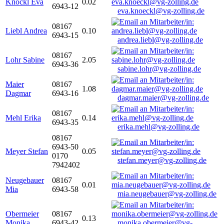
Knöckl Eva
0.02
6943-12
eva.knoeckl@vg-zolling.de
08167
Liebl Andrea
0.10
6943-15
andrea.liebl@vg-zolling.de
08167
Lohr Sabine
2.05
6943-36
sabine.lohr@vg-zolling.de
Maier
08167
1.08
Dagmar
6943-16
dagmar.maier@vg-zolling.de
08167
Mehl Erika
0.14
6943-35
erika.mehl@vg-zolling.de
08167
6943-50
Meyer Stefan
0.05
0170
stefan.meyer@vg-zolling.de
7942402
Neugebauer
08167
0.01
Mia
6943-58
mia.neugebauer@vg-zolling.de
Obermeier
08167
0.13
Monika
6943-42
monika.obermeier@vg-