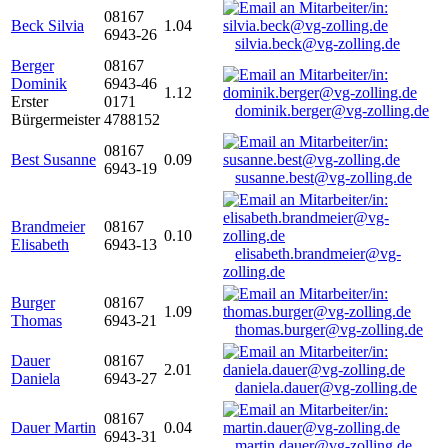
08167
Beck Silvia
1.04
6943-26
silvia.beck@vg-zolling.de
Berger
08167
Dominik
6943-46
1.12
Erster
0171
dominik.berger@vg-zolling.de
Bürgermeister
4788152
08167
Best Susanne
0.09
6943-19
susanne.best@vg-zolling.de
Brandmeier
08167
0.10
Elisabeth
6943-13
elisabeth.brandmeier@vg-
zolling.de
Burger
08167
1.09
Thomas
6943-21
thomas.burger@vg-zolling.de
Dauer
08167
2.01
Daniela
6943-27
daniela.dauer@vg-zolling.de
08167
Dauer Martin
0.04
6943-31
martin.dauer@vg-zolling.de