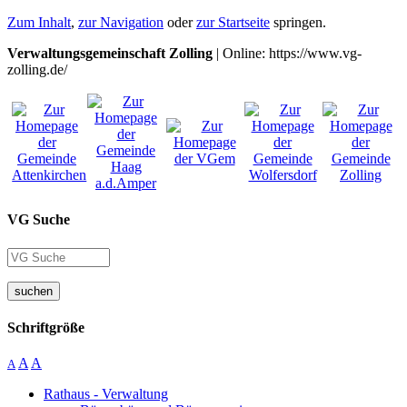
Zum Inhalt
,
zur Navigation
oder
zur Startseite
springen.
Verwaltungsgemeinschaft Zolling
| Online: https://www.vg-
zolling.de/
VG Suche
suchen
Schriftgröße
A
A
A
Rathaus - Verwaltung