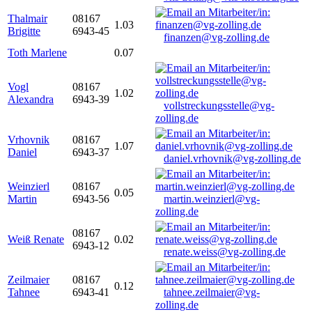
Thalmair
08167
1.03
Brigitte
6943-45
finanzen@vg-zolling.de
Toth Marlene
0.07
Vogl
08167
1.02
Alexandra
6943-39
vollstreckungsstelle@vg-
zolling.de
Vrhovnik
08167
1.07
Daniel
6943-37
daniel.vrhovnik@vg-zolling.de
Weinzierl
08167
0.05
Martin
6943-56
martin.weinzierl@vg-
zolling.de
08167
Weiß Renate
0.02
6943-12
renate.weiss@vg-zolling.de
Zeilmaier
08167
0.12
Tahnee
6943-41
tahnee.zeilmaier@vg-
zolling.de