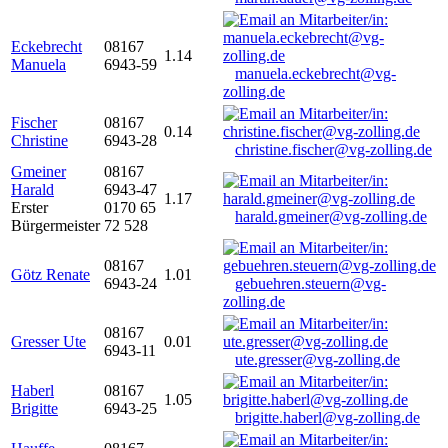
Eckebrecht
08167
1.14
Manuela
6943-59
manuela.eckebrecht@vg-
zolling.de
Fischer
08167
0.14
Christine
6943-28
christine.fischer@vg-zolling.de
Gmeiner
08167
Harald
6943-47
1.17
Erster
0170 65
harald.gmeiner@vg-zolling.de
Bürgermeister
72 528
08167
Götz Renate
1.01
6943-24
gebuehren.steuern@vg-
zolling.de
08167
Gresser Ute
0.01
6943-11
ute.gresser@vg-zolling.de
Haberl
08167
1.05
Brigitte
6943-25
brigitte.haberl@vg-zolling.de