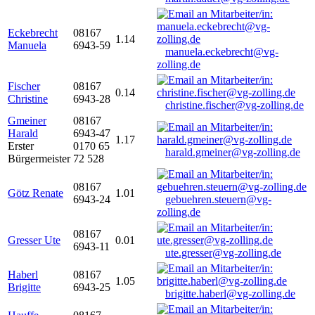
Eckebrecht
08167
1.14
Manuela
6943-59
manuela.eckebrecht@vg-
zolling.de
Fischer
08167
0.14
Christine
6943-28
christine.fischer@vg-zolling.de
Gmeiner
08167
Harald
6943-47
1.17
Erster
0170 65
harald.gmeiner@vg-zolling.de
Bürgermeister
72 528
08167
Götz Renate
1.01
6943-24
gebuehren.steuern@vg-
zolling.de
08167
Gresser Ute
0.01
6943-11
ute.gresser@vg-zolling.de
Haberl
08167
1.05
Brigitte
6943-25
brigitte.haberl@vg-zolling.de