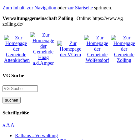
Zum Inhalt
,
zur Navigation
oder
zur Startseite
springen.
Verwaltungsgemeinschaft Zolling
| Online: https://www.vg-
zolling.de/
VG Suche
suchen
Schriftgröße
A
A
A
Rathaus - Verwaltung