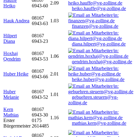
Hauffe
08167
2.09
Heiko
6943-60
heiko.hauffe@vg-zolling.de
08167
Hauk Andrea
1.03
6943-63
finanzen@vg-zolling.de
Hilpert
08167
Diana
6943-23
diana.hilpert@vg-zolling.de
Hoxhaj
08167
1.06
Qendrim
6943-53
qendrim.hoxhaj@vg-zolling.de
08167
Huber Heike
2.01
6943-66
heike.huber@vg-zolling.de
Huber
08167
1.01
Melanie
6943-52
gebuehren.steuern@vg-
zolling.de
Kern
08167
Mathias
6943-30
1.16
Erster
0175
mathias.kern@vg-zolling.de
Bürgermeister
2614485
08167