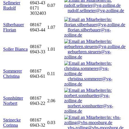
Sellmeier
6943-43
0.07
Rudolf
0171
rudolf.sellmeier@vg-zolling.de
3032403
Silberbauer
08167
1.07
Florian
6943-44
florian.silberbauer@vg-
zolling.de
08167
Soller Bianca
1.01
6943-33
gebuehren.steuern@vg-
zolling.de
Sommerer
08167
0.11
Christina
6943-61
christina.sommerer@vg-
zolling.de
Sonnhütter
08167
2.06
Norbert
6943-22
norbert.sonnhuetter@vg-
zolling.de
Steinecke
08167
0.03
Corinna
6943-32
vhs-zolling@vhs-moosburg.de