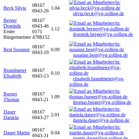
08167
Beck Silvia
1.04
6943-26
silvia.beck@vg-zolling.de
Berger
08167
Dominik
6943-46
1.12
Erster
0171
dominik.berger@vg-zolling.de
Bürgermeister
4788152
08167
Best Susanne
0.09
6943-19
susanne.best@vg-zolling.de
Brandmeier
08167
0.10
Elisabeth
6943-13
elisabeth.brandmeier@vg-
zolling.de
Burger
08167
1.09
Thomas
6943-21
thomas.burger@vg-zolling.de
Dauer
08167
2.01
Daniela
6943-27
daniela.dauer@vg-zolling.de
08167
Dauer Martin
0.04
6943-31
martin.dauer@vg-zolling.de