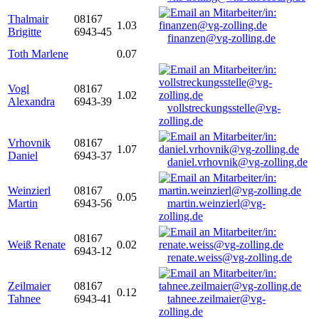
Thalmair
08167
1.03
Brigitte
6943-45
finanzen@vg-zolling.de
Toth Marlene
0.07
Vogl
08167
1.02
Alexandra
6943-39
vollstreckungsstelle@vg-
zolling.de
Vrhovnik
08167
1.07
Daniel
6943-37
daniel.vrhovnik@vg-zolling.de
Weinzierl
08167
0.05
Martin
6943-56
martin.weinzierl@vg-
zolling.de
08167
Weiß Renate
0.02
6943-12
renate.weiss@vg-zolling.de
Zeilmaier
08167
0.12
Tahnee
6943-41
tahnee.zeilmaier@vg-
zolling.de