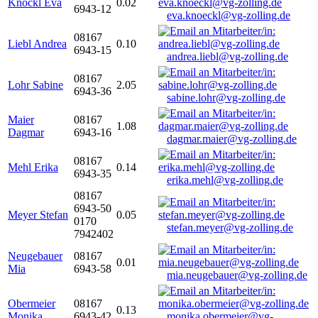
Knöckl Eva
0.02
6943-12
eva.knoeckl@vg-zolling.de
08167
Liebl Andrea
0.10
6943-15
andrea.liebl@vg-zolling.de
08167
Lohr Sabine
2.05
6943-36
sabine.lohr@vg-zolling.de
Maier
08167
1.08
Dagmar
6943-16
dagmar.maier@vg-zolling.de
08167
Mehl Erika
0.14
6943-35
erika.mehl@vg-zolling.de
08167
6943-50
Meyer Stefan
0.05
0170
stefan.meyer@vg-zolling.de
7942402
Neugebauer
08167
0.01
Mia
6943-58
mia.neugebauer@vg-zolling.de
Obermeier
08167
0.13
Monika
6943-42
monika.obermeier@vg-