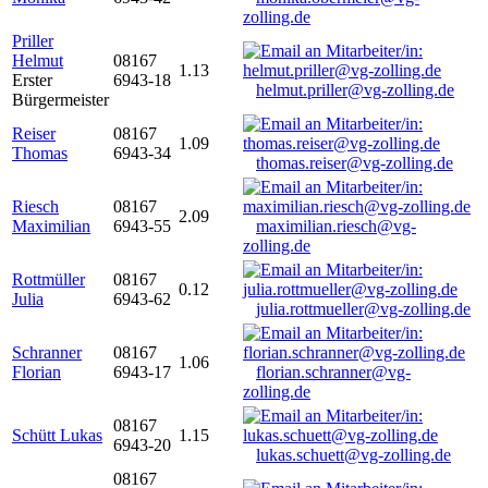
zolling.de
Priller
Helmut
08167
1.13
Erster
6943-18
helmut.priller@vg-zolling.de
Bürgermeister
Reiser
08167
1.09
Thomas
6943-34
thomas.reiser@vg-zolling.de
Riesch
08167
2.09
Maximilian
6943-55
maximilian.riesch@vg-
zolling.de
Rottmüller
08167
0.12
Julia
6943-62
julia.rottmueller@vg-zolling.de
Schranner
08167
1.06
Florian
6943-17
florian.schranner@vg-
zolling.de
08167
Schütt Lukas
1.15
6943-20
lukas.schuett@vg-zolling.de
08167