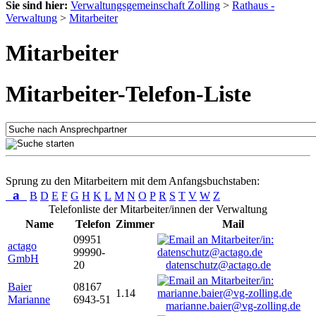
Sie sind hier:
Verwaltungsgemeinschaft Zolling
>
Rathaus -
Verwaltung
>
Mitarbeiter
Mitarbeiter
Mitarbeiter-Telefon-Liste
Sprung zu den Mitarbeitern mit dem Anfangsbuchstaben:
a
B
D
E
F
G
H
K
L
M
N
O
P
R
S
T
V
W
Z
Telefonliste der Mitarbeiter/innen der Verwaltung
Name
Telefon
Zimmer
Mail
09951
actago
99990-
GmbH
20
datenschutz@actago.de
Baier
08167
1.14
Marianne
6943-51
marianne.baier@vg-zolling.de