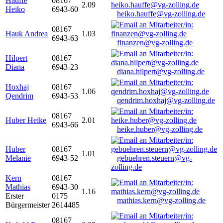
Hauffe
08167
2.09
Heiko
6943-60
heiko.hauffe@vg-zolling.de
08167
Hauk Andrea
1.03
6943-63
finanzen@vg-zolling.de
Hilpert
08167
Diana
6943-23
diana.hilpert@vg-zolling.de
Hoxhaj
08167
1.06
Qendrim
6943-53
qendrim.hoxhaj@vg-zolling.de
08167
Huber Heike
2.01
6943-66
heike.huber@vg-zolling.de
Huber
08167
1.01
Melanie
6943-52
gebuehren.steuern@vg-
zolling.de
Kern
08167
Mathias
6943-30
1.16
Erster
0175
mathias.kern@vg-zolling.de
Bürgermeister
2614485
08167