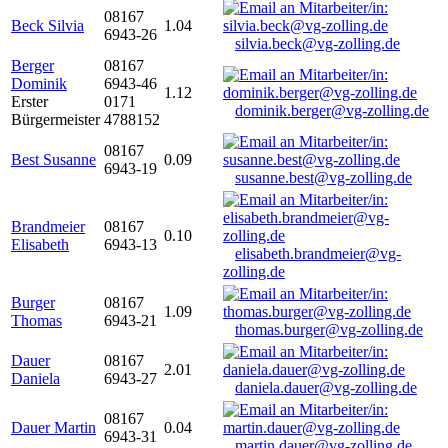
08167
Beck Silvia
1.04
6943-26
silvia.beck@vg-zolling.de
Berger
08167
Dominik
6943-46
1.12
Erster
0171
dominik.berger@vg-zolling.de
Bürgermeister
4788152
08167
Best Susanne
0.09
6943-19
susanne.best@vg-zolling.de
Brandmeier
08167
0.10
Elisabeth
6943-13
elisabeth.brandmeier@vg-
zolling.de
Burger
08167
1.09
Thomas
6943-21
thomas.burger@vg-zolling.de
Dauer
08167
2.01
Daniela
6943-27
daniela.dauer@vg-zolling.de
08167
Dauer Martin
0.04
6943-31
martin.dauer@vg-zolling.de