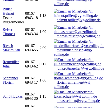
zolling.de
Priller
Helmut
08167
1.13
Erster
6943-18
helmut.priller@vg-zolling.de
Bürgermeister
Reiser
08167
1.09
Thomas
6943-34
thomas.reiser@vg-zolling.de
Riesch
08167
2.09
Maximilian
6943-55
maximilian.riesch@vg-
zolling.de
Rottmüller
08167
0.12
Julia
6943-62
julia.rottmueller@vg-zolling.de
Schranner
08167
1.06
Florian
6943-17
florian.schranner@vg-
zolling.de
08167
Schütt Lukas
1.15
6943-20
lukas.schuett@vg-zolling.de
08167