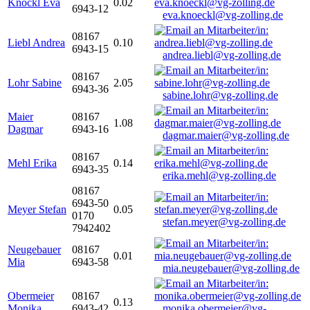
Knöckl Eva
0.02
6943-12
eva.knoeckl@vg-zolling.de
08167
Liebl Andrea
0.10
6943-15
andrea.liebl@vg-zolling.de
08167
Lohr Sabine
2.05
6943-36
sabine.lohr@vg-zolling.de
Maier
08167
1.08
Dagmar
6943-16
dagmar.maier@vg-zolling.de
08167
Mehl Erika
0.14
6943-35
erika.mehl@vg-zolling.de
08167
6943-50
Meyer Stefan
0.05
0170
stefan.meyer@vg-zolling.de
7942402
Neugebauer
08167
0.01
Mia
6943-58
mia.neugebauer@vg-zolling.de
Obermeier
08167
0.13
Monika
6943-42
monika.obermeier@vg-