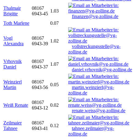
Thalmair
08167
1.03
Brigitte
6943-45
finanzen@vg-zolling.de
Toth Marlene
0.07
Vogl
08167
1.02
Alexandra
6943-39
vollstreckungsstelle@vg-
zolling.de
Vrhovnik
08167
1.07
Daniel
6943-37
daniel.vrhovnik@vg-zolling.de
Weinzierl
08167
0.05
Martin
6943-56
martin.weinzierl@vg-
zolling.de
08167
Weiß Renate
0.02
6943-12
renate.weiss@vg-zolling.de
Zeilmaier
08167
0.12
Tahnee
6943-41
tahnee.zeilmaier@vg-
zolling.de