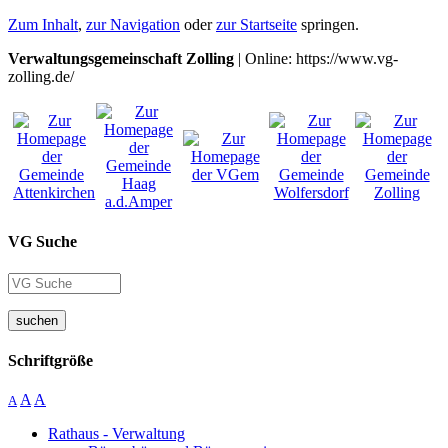
Zum Inhalt
,
zur Navigation
oder
zur Startseite
springen.
Verwaltungsgemeinschaft Zolling
| Online: https://www.vg-
zolling.de/
VG Suche
suchen
Schriftgröße
A
A
A
Rathaus - Verwaltung