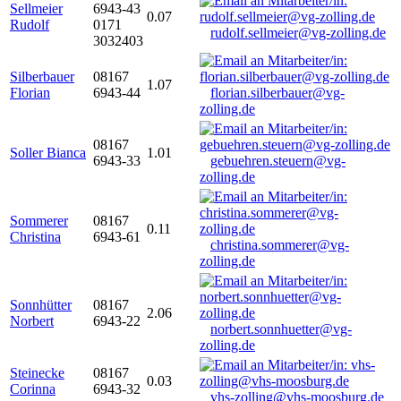
Sellmeier
6943-43
0.07
Rudolf
0171
rudolf.sellmeier@vg-zolling.de
3032403
Silberbauer
08167
1.07
Florian
6943-44
florian.silberbauer@vg-
zolling.de
08167
Soller Bianca
1.01
6943-33
gebuehren.steuern@vg-
zolling.de
Sommerer
08167
0.11
Christina
6943-61
christina.sommerer@vg-
zolling.de
Sonnhütter
08167
2.06
Norbert
6943-22
norbert.sonnhuetter@vg-
zolling.de
Steinecke
08167
0.03
Corinna
6943-32
vhs-zolling@vhs-moosburg.de