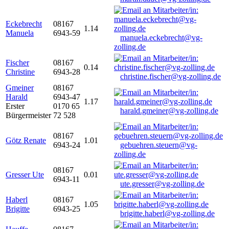
Eckebrecht
08167
1.14
Manuela
6943-59
manuela.eckebrecht@vg-
zolling.de
Fischer
08167
0.14
Christine
6943-28
christine.fischer@vg-zolling.de
Gmeiner
08167
Harald
6943-47
1.17
Erster
0170 65
harald.gmeiner@vg-zolling.de
Bürgermeister
72 528
08167
Götz Renate
1.01
6943-24
gebuehren.steuern@vg-
zolling.de
08167
Gresser Ute
0.01
6943-11
ute.gresser@vg-zolling.de
Haberl
08167
1.05
Brigitte
6943-25
brigitte.haberl@vg-zolling.de