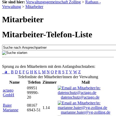
Sie sind hier:
Verwaltungsgemeinschaft Zolling
>
Rathaus -
Verwaltung
>
Mitarbeiter
Mitarbeiter
Mitarbeiter-Telefon-Liste
Sprung zu den Mitarbeitern mit dem Anfangsbuchstaben:
a
B
D
E
F
G
H
K
L
M
N
O
P
R
S
T
V
W
Z
Telefonliste der Mitarbeiter/innen der Verwaltung
Name
Telefon
Zimmer
Mail
09951
actago
99990-
GmbH
20
datenschutz@actago.de
Baier
08167
1.14
Marianne
6943-51
marianne.baier@vg-zolling.de