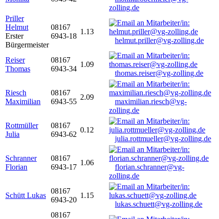
zolling.de
Priller
Helmut
08167
1.13
Erster
6943-18
helmut.priller@vg-zolling.de
Bürgermeister
Reiser
08167
1.09
Thomas
6943-34
thomas.reiser@vg-zolling.de
Riesch
08167
2.09
Maximilian
6943-55
maximilian.riesch@vg-
zolling.de
Rottmüller
08167
0.12
Julia
6943-62
julia.rottmueller@vg-zolling.de
Schranner
08167
1.06
Florian
6943-17
florian.schranner@vg-
zolling.de
08167
Schütt Lukas
1.15
6943-20
lukas.schuett@vg-zolling.de
08167