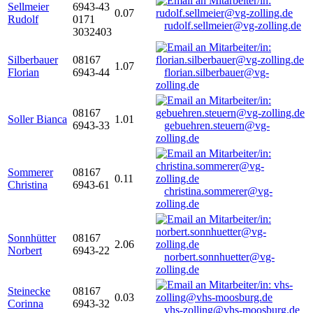
Sellmeier
6943-43
0.07
Rudolf
0171
rudolf.sellmeier@vg-zolling.de
3032403
Silberbauer
08167
1.07
Florian
6943-44
florian.silberbauer@vg-
zolling.de
08167
Soller Bianca
1.01
6943-33
gebuehren.steuern@vg-
zolling.de
Sommerer
08167
0.11
Christina
6943-61
christina.sommerer@vg-
zolling.de
Sonnhütter
08167
2.06
Norbert
6943-22
norbert.sonnhuetter@vg-
zolling.de
Steinecke
08167
0.03
Corinna
6943-32
vhs-zolling@vhs-moosburg.de