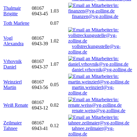
Thalmair
08167
1.03
Brigitte
6943-45
finanzen@vg-zolling.de
Toth Marlene
0.07
Vogl
08167
1.02
Alexandra
6943-39
vollstreckungsstelle@vg-
zolling.de
Vrhovnik
08167
1.07
Daniel
6943-37
daniel.vrhovnik@vg-zolling.de
Weinzierl
08167
0.05
Martin
6943-56
martin.weinzierl@vg-
zolling.de
08167
Weiß Renate
0.02
6943-12
renate.weiss@vg-zolling.de
Zeilmaier
08167
0.12
Tahnee
6943-41
tahnee.zeilmaier@vg-
zolling.de