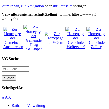
Zum Inhalt
,
zur Navigation
oder
zur Startseite
springen.
Verwaltungsgemeinschaft Zolling
| Online: https://www.vg-
zolling.de/
VG Suche
suchen
Schriftgröße
A
A
A
Rathaus - Verwaltung