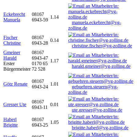
Eckebrecht
08167
1.14
Manuela
6943-59
manuela.eckebrecht@vg-
zolling.de
Fischer
08167
0.14
Christine
6943-28
christine.fischer@vg-zolling.de
Gmeiner
08167
Harald
6943-47
1.17
Erster
0170 65
harald.gmeiner@vg-zolling.de
Bürgermeister
72 528
08167
Götz Renate
1.01
6943-24
gebuehren.steuern@vg-
zolling.de
08167
Gresser Ute
0.01
6943-11
ute.gresser@vg-zolling.de
Haberl
08167
1.05
Brigitte
6943-25
brigitte.haberl@vg-zolling.de