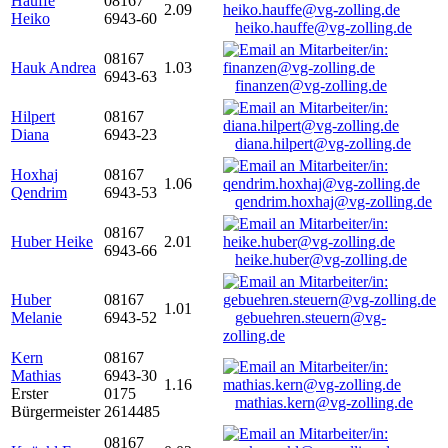
Hauffe
08167
2.09
Heiko
6943-60
heiko.hauffe@vg-zolling.de
08167
Hauk Andrea
1.03
6943-63
finanzen@vg-zolling.de
Hilpert
08167
Diana
6943-23
diana.hilpert@vg-zolling.de
Hoxhaj
08167
1.06
Qendrim
6943-53
qendrim.hoxhaj@vg-zolling.de
08167
Huber Heike
2.01
6943-66
heike.huber@vg-zolling.de
Huber
08167
1.01
Melanie
6943-52
gebuehren.steuern@vg-
zolling.de
Kern
08167
Mathias
6943-30
1.16
Erster
0175
mathias.kern@vg-zolling.de
Bürgermeister
2614485
08167