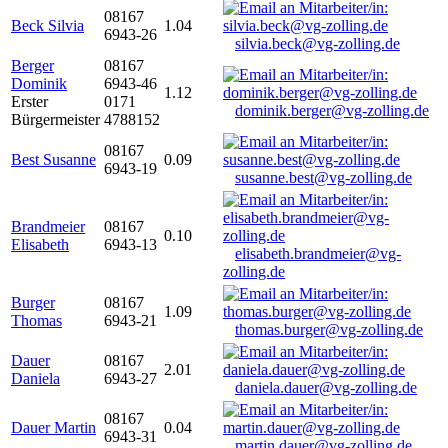
08167
Beck Silvia
1.04
6943-26
silvia.beck@vg-zolling.de
Berger
08167
Dominik
6943-46
1.12
Erster
0171
dominik.berger@vg-zolling.de
Bürgermeister
4788152
08167
Best Susanne
0.09
6943-19
susanne.best@vg-zolling.de
Brandmeier
08167
0.10
Elisabeth
6943-13
elisabeth.brandmeier@vg-
zolling.de
Burger
08167
1.09
Thomas
6943-21
thomas.burger@vg-zolling.de
Dauer
08167
2.01
Daniela
6943-27
daniela.dauer@vg-zolling.de
08167
Dauer Martin
0.04
6943-31
martin.dauer@vg-zolling.de