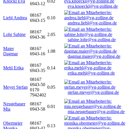
Knöckl Eva
0.02
6943-12
eva.knoeckl@vg-zolling.de
08167
Liebl Andrea
0.10
6943-15
andrea.liebl@vg-zolling.de
08167
Lohr Sabine
2.05
6943-36
sabine.lohr@vg-zolling.de
Maier
08167
1.08
Dagmar
6943-16
dagmar.maier@vg-zolling.de
08167
Mehl Erika
0.14
6943-35
erika.mehl@vg-zolling.de
08167
6943-50
Meyer Stefan
0.05
0170
stefan.meyer@vg-zolling.de
7942402
Neugebauer
08167
0.01
Mia
6943-58
mia.neugebauer@vg-zolling.de
Obermeier
08167
0.13
Monika
6943-42
monika.obermeier@vg-