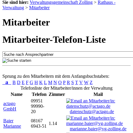
Sie sind hier:
Verwaltungsgemeinschaft Zolling
>
Rathaus -
Verwaltung
>
Mitarbeiter
Mitarbeiter
Mitarbeiter-Telefon-Liste
Sprung zu den Mitarbeitern mit dem Anfangsbuchstaben:
a
B
D
E
F
G
H
K
L
M
N
O
P
R
S
T
V
W
Z
Telefonliste der Mitarbeiter/innen der Verwaltung
Name
Telefon
Zimmer
Mail
09951
actago
99990-
GmbH
20
datenschutz@actago.de
Baier
08167
1.14
Marianne
6943-51
marianne.baier@vg-zolling.de