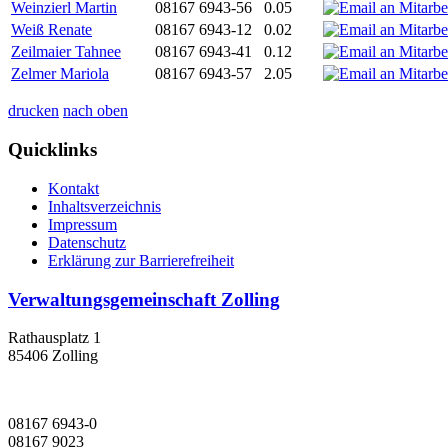
Weinzierl Martin
08167 6943-56
0.05
Weiß Renate
08167 6943-12
0.02
Zeilmaier Tahnee
08167 6943-41
0.12
Zelmer Mariola
08167 6943-57
2.05
drucken
nach oben
Quicklinks
Kontakt
Inhaltsverzeichnis
Impressum
Datenschutz
Erklärung zur Barrierefreiheit
Verwaltungsgemeinschaft Zolling
Rathausplatz 1
85406 Zolling
08167 6943-0
08167 9023