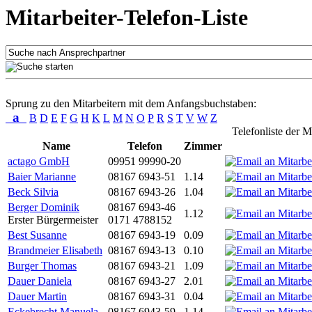
Mitarbeiter-Telefon-Liste
Sprung zu den Mitarbeitern mit dem Anfangsbuchstaben:
a
B
D
E
F
G
H
K
L
M
N
O
P
R
S
T
V
W
Z
Telefonliste der M
Name
Telefon
Zimmer
actago GmbH
09951 99990-20
Baier Marianne
08167 6943-51
1.14
Beck Silvia
08167 6943-26
1.04
Berger Dominik
08167 6943-46
1.12
Erster Bürgermeister
0171 4788152
Best Susanne
08167 6943-19
0.09
Brandmeier Elisabeth
08167 6943-13
0.10
Burger Thomas
08167 6943-21
1.09
Dauer Daniela
08167 6943-27
2.01
Dauer Martin
08167 6943-31
0.04
Eckebrecht Manuela
08167 6943-59
1.14