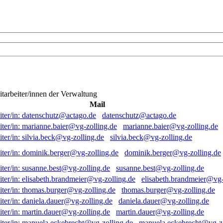
itarbeiter/innen der Verwaltung
Mail
datenschutz@actago.de
marianne.baier@vg-zolling.de
silvia.beck@vg-zolling.de
dominik.berger@vg-zolling.de
susanne.best@vg-zolling.de
elisabeth.brandmeier@vg-
thomas.burger@vg-zolling.de
daniela.dauer@vg-zolling.de
martin.dauer@vg-zolling.de
manuela.eckebrecht@vg-zo