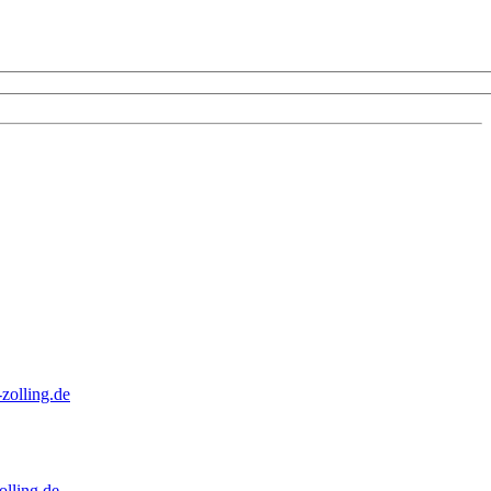
zolling.de
lling.de