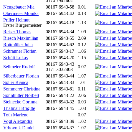
0170 7942402
Neugebauer Mia
08167 6943-58
0.01
Obermeier Monika
08167 6943-42
0.13
Priller Helmut
08167 6943-18
1.13
Erster Bürgermeister
Reiser Thomas
08167 6943-34
1.09
Riesch Maximilian
08167 6943-55
2.09
Rottmüller Julia
08167 6943-62
0.12
Schranner Florian
08167 6943-17
1.06
Schütt Lukas
08167 6943-20
1.15
08167 6943-43
Sellmeier Rudolf
0.07
0171 3032403
Silberbauer Florian
08167 6943-44
1.07
Soller Bianca
08167 6943-33
1.01
Sommerer Christina
08167 6943-61
0.11
Sonnhütter Norbert
08167 6943-22
2.06
Steinecke Corinna
08167 6943-32
0.03
Thalmair Brigitte
08167 6943-45
1.03
Toth Marlene
0.07
Vogl Alexandra
08167 6943-39
1.02
Vrhovnik Daniel
08167 6943-37
1.07