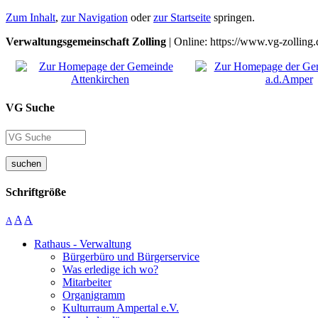
Zum Inhalt
,
zur Navigation
oder
zur Startseite
springen.
Verwaltungsgemeinschaft Zolling
| Online: https://www.vg-zolling.
VG Suche
suchen
Schriftgröße
A
A
A
Rathaus - Verwaltung
Bürgerbüro und Bürgerservice
Was erledige ich wo?
Mitarbeiter
Organigramm
Kulturraum Ampertal e.V.