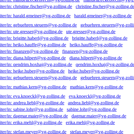
christine.fischer@vg-zolling.d
harald.gmeiner@vg-zolling.de
gebuehren.steuern@vg-zolli
ute.gresser@vg-zolling.de
brigitte.haberl@vg-zolling.de
heiko.hauffe@vg-zolling.de
finanzen@vg-zolling.de
diana.hilpert@vg-zolling.de
qendrim.hoxhaj@vg-zolling.d
heike.huber@vg-zolling.de
gebuehren.steuern@vg-zolli
mathias.kern@vg-zolling.de
eva.knoeckl@vg-zolling.de
andrea.liebl@vg-zolling.de
sabine.lohr@vg-zolling.de
dagmar.maier@vg-zolling.de
erika.mehl@vg-zolling.de
stefan.meyer@vg-zolling.de