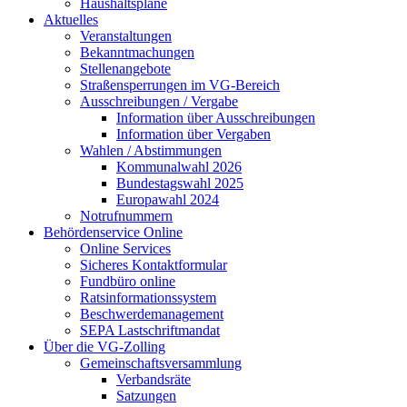
Haushaltspläne
Aktuelles
Veranstaltungen
Bekanntmachungen
Stellenangebote
Straßensperrungen im VG-Bereich
Ausschreibungen / Vergabe
Information über Ausschreibungen
Information über Vergaben
Wahlen / Abstimmungen
Kommunalwahl 2026
Bundestagswahl 2025
Europawahl 2024
Notrufnummern
Behördenservice Online
Online Services
Sicheres Kontaktformular
Fundbüro online
Ratsinformationssystem
Beschwerdemanagement
SEPA Lastschriftmandat
Über die VG-Zolling
Gemeinschaftsversammlung
Verbandsräte
Satzungen