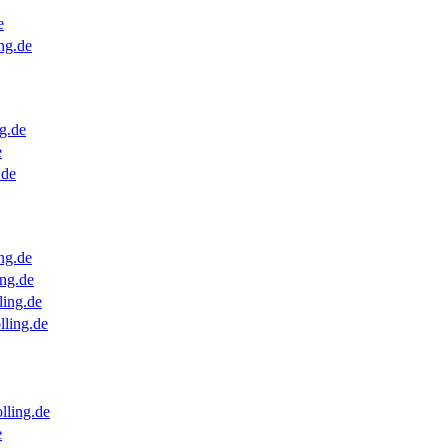
e
ng.de
g.de
e
.de
ng.de
ng.de
ling.de
lling.de
lling.de
e