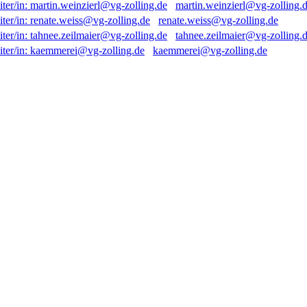
martin.weinzierl@vg-zolling.
renate.weiss@vg-zolling.de
tahnee.zeilmaier@vg-zolling.
kaemmerei@vg-zolling.de