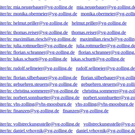
mia.neugebauer@vg-zolling.d
monika.obermeier@vg-zolli
helmut.priller@vg-zolling.de
thomas.reiser@vg-zolling.de
maximilian.riesch@vg-zollin
julia.rottmueller@vg-zolling.d
florian.schranner@vg-zolling
lukas.schuett@vg-zolling.de
rudolf.sellmeier@vg-zolling.de
florian.silberbauer@vg-zolli
gebuehren.steuern@vg-zolli
christina.sommerer@vg-zol
norbert.sonnhuetter@vg-zo
vhs-zolling@vhs-moosburg.de
finanzen@vg-zolling.de
vollstreckungsstelle@vg-zo
daniel.vrhovnik@vg-zolling.d