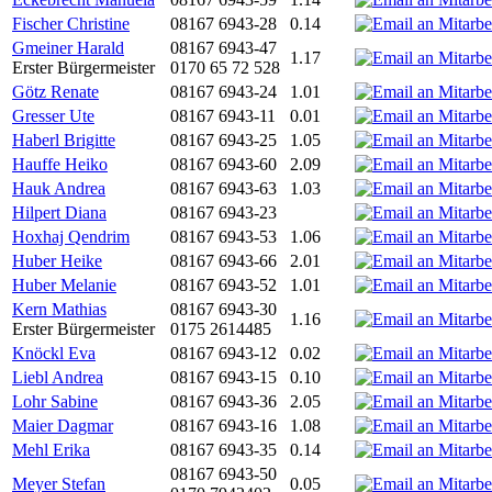
Fischer Christine
08167 6943-28
0.14
Gmeiner Harald
08167 6943-47
1.17
Erster Bürgermeister
0170 65 72 528
Götz Renate
08167 6943-24
1.01
Gresser Ute
08167 6943-11
0.01
Haberl Brigitte
08167 6943-25
1.05
Hauffe Heiko
08167 6943-60
2.09
Hauk Andrea
08167 6943-63
1.03
Hilpert Diana
08167 6943-23
Hoxhaj Qendrim
08167 6943-53
1.06
Huber Heike
08167 6943-66
2.01
Huber Melanie
08167 6943-52
1.01
Kern Mathias
08167 6943-30
1.16
Erster Bürgermeister
0175 2614485
Knöckl Eva
08167 6943-12
0.02
Liebl Andrea
08167 6943-15
0.10
Lohr Sabine
08167 6943-36
2.05
Maier Dagmar
08167 6943-16
1.08
Mehl Erika
08167 6943-35
0.14
08167 6943-50
Meyer Stefan
0.05