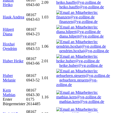
Hauffe
08167
2.09
Heiko
6943-60
heiko.hauffe@vg-zolling.de
08167
Hauk Andrea
1.03
6943-63
finanzen@vg-zolling.de
Hilpert
08167
Diana
6943-23
diana.hilpert@vg-zolling.de
Hoxhaj
08167
1.06
Qendrim
6943-53
qendrim.hoxhaj@vg-zolling.de
08167
Huber Heike
2.01
6943-66
heike.huber@vg-zolling.de
Huber
08167
1.01
Melanie
6943-52
gebuehren.steuern@vg-
zolling.de
Kern
08167
Mathias
6943-30
1.16
Erster
0175
mathias.kern@vg-zolling.de
Bürgermeister
2614485
08167