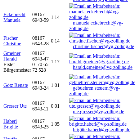
Eckebrecht
08167
1.14
Manuela
6943-59
manuela.eckebrecht@vg-
zolling.de
Fischer
08167
0.14
Christine
6943-28
christine.fischer@vg-zolling.de
Gmeiner
08167
Harald
6943-47
1.17
Erster
0170 65
harald.gmeiner@vg-zolling.de
Bürgermeister
72 528
08167
Götz Renate
1.01
6943-24
gebuehren.steuern@vg-
zolling.de
08167
Gresser Ute
0.01
6943-11
ute.gresser@vg-zolling.de
Haberl
08167
1.05
Brigitte
6943-25
brigitte.haberl@vg-zolling.de