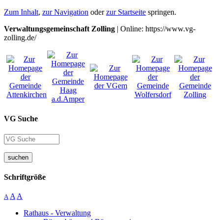
Zum Inhalt
,
zur Navigation
oder
zur Startseite
springen.
Verwaltungsgemeinschaft Zolling
| Online: https://www.vg-
zolling.de/
VG Suche
suchen
Schriftgröße
A
A
A
Rathaus - Verwaltung