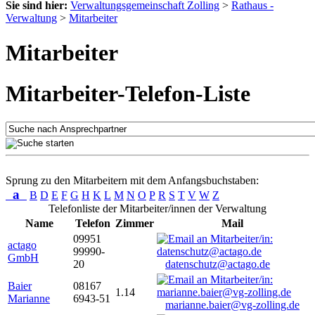
Sie sind hier:
Verwaltungsgemeinschaft Zolling
>
Rathaus -
Verwaltung
>
Mitarbeiter
Mitarbeiter
Mitarbeiter-Telefon-Liste
Sprung zu den Mitarbeitern mit dem Anfangsbuchstaben:
a
B
D
E
F
G
H
K
L
M
N
O
P
R
S
T
V
W
Z
Telefonliste der Mitarbeiter/innen der Verwaltung
Name
Telefon
Zimmer
Mail
09951
actago
99990-
GmbH
20
datenschutz@actago.de
Baier
08167
1.14
Marianne
6943-51
marianne.baier@vg-zolling.de