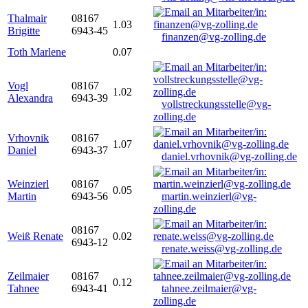
Thalmair
08167
1.03
Brigitte
6943-45
finanzen@vg-zolling.de
Toth Marlene
0.07
Vogl
08167
1.02
Alexandra
6943-39
vollstreckungsstelle@vg-
zolling.de
Vrhovnik
08167
1.07
Daniel
6943-37
daniel.vrhovnik@vg-zolling.de
Weinzierl
08167
0.05
Martin
6943-56
martin.weinzierl@vg-
zolling.de
08167
Weiß Renate
0.02
6943-12
renate.weiss@vg-zolling.de
Zeilmaier
08167
0.12
Tahnee
6943-41
tahnee.zeilmaier@vg-
zolling.de