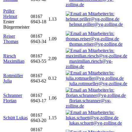
zolling.de
Priller
Helmut
08167
1.13
Erster
6943-18
helmut.priller@vg-zolling.de
Bürgermeister
Reiser
08167
1.09
Thomas
6943-34
thomas.reiser@vg-zolling.de
Riesch
08167
2.09
Maximilian
6943-55
maximilian.riesch@vg-
zolling.de
Rottmüller
08167
0.12
Julia
6943-62
julia.rottmueller@vg-zolling.de
Schranner
08167
1.06
Florian
6943-17
florian.schranner@vg-
zolling.de
08167
Schütt Lukas
1.15
6943-20
lukas.schuett@vg-zolling.de
08167