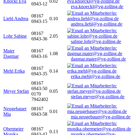
Knöckl Eva
0.02
6943-12
eva.knoeckl@vg-zolling.de
08167
Liebl Andrea
0.10
6943-15
andrea.liebl@vg-zolling.de
08167
Lohr Sabine
2.05
6943-36
sabine.lohr@vg-zolling.de
Maier
08167
1.08
Dagmar
6943-16
dagmar.maier@vg-zolling.de
08167
Mehl Erika
0.14
6943-35
erika.mehl@vg-zolling.de
08167
6943-50
Meyer Stefan
0.05
0170
stefan.meyer@vg-zolling.de
7942402
Neugebauer
08167
0.01
Mia
6943-58
mia.neugebauer@vg-zolling.de
Obermeier
08167
0.13
Monika
6943-42
monika.obermeier@vg-