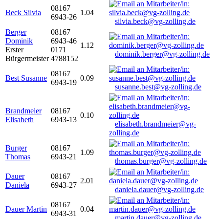
08167
Beck Silvia
1.04
6943-26
silvia.beck@vg-zolling.de
Berger
08167
Dominik
6943-46
1.12
Erster
0171
dominik.berger@vg-zolling.de
Bürgermeister
4788152
08167
Best Susanne
0.09
6943-19
susanne.best@vg-zolling.de
Brandmeier
08167
0.10
Elisabeth
6943-13
elisabeth.brandmeier@vg-
zolling.de
Burger
08167
1.09
Thomas
6943-21
thomas.burger@vg-zolling.de
Dauer
08167
2.01
Daniela
6943-27
daniela.dauer@vg-zolling.de
08167
Dauer Martin
0.04
6943-31
martin.dauer@vg-zolling.de