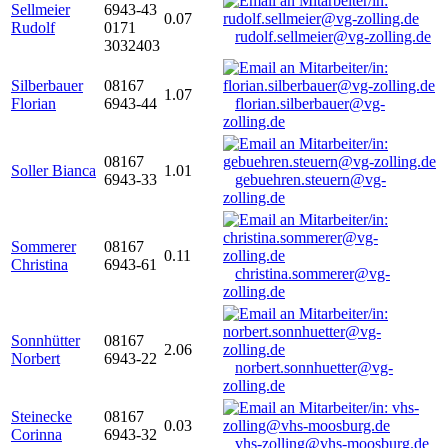
Sellmeier
6943-43
0.07
Rudolf
0171
rudolf.sellmeier@vg-zolling.de
3032403
Silberbauer
08167
1.07
Florian
6943-44
florian.silberbauer@vg-
zolling.de
08167
Soller Bianca
1.01
6943-33
gebuehren.steuern@vg-
zolling.de
Sommerer
08167
0.11
Christina
6943-61
christina.sommerer@vg-
zolling.de
Sonnhütter
08167
2.06
Norbert
6943-22
norbert.sonnhuetter@vg-
zolling.de
Steinecke
08167
0.03
Corinna
6943-32
vhs-zolling@vhs-moosburg.de