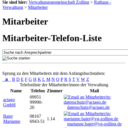
Sie sind hier:
Verwaltungsgemeinschaft Zolling
>
Rathaus -
Verwaltung
>
Mitarbeiter
Mitarbeiter
Mitarbeiter-Telefon-Liste
Sprung zu den Mitarbeitern mit dem Anfangsbuchstaben:
a
B
D
E
F
G
H
K
L
M
N
O
P
R
S
T
V
W
Z
Telefonliste der Mitarbeiter/innen der Verwaltung
Name
Telefon
Zimmer
Mail
09951
actago
99990-
GmbH
20
datenschutz@actago.de
Baier
08167
1.14
Marianne
6943-51
marianne.baier@vg-zolling.de