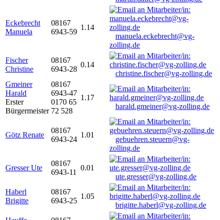
Eckebrecht
08167
1.14
Manuela
6943-59
manuela.eckebrecht@vg-
zolling.de
Fischer
08167
0.14
Christine
6943-28
christine.fischer@vg-zolling.de
Gmeiner
08167
Harald
6943-47
1.17
Erster
0170 65
harald.gmeiner@vg-zolling.de
Bürgermeister
72 528
08167
Götz Renate
1.01
6943-24
gebuehren.steuern@vg-
zolling.de
08167
Gresser Ute
0.01
6943-11
ute.gresser@vg-zolling.de
Haberl
08167
1.05
Brigitte
6943-25
brigitte.haberl@vg-zolling.de