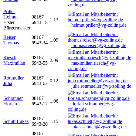
zolling.de
Priller
Helmut
08167
1.13
Erster
6943-18
helmut.priller@vg-zolling.de
Bürgermeister
Reiser
08167
1.09
Thomas
6943-34
thomas.reiser@vg-zolling.de
Riesch
08167
2.09
Maximilian
6943-55
maximilian.riesch@vg-
zolling.de
Rottmüller
08167
0.12
Julia
6943-62
julia.rottmueller@vg-zolling.de
Schranner
08167
1.06
Florian
6943-17
florian.schranner@vg-
zolling.de
08167
Schütt Lukas
1.15
6943-20
lukas.schuett@vg-zolling.de
08167