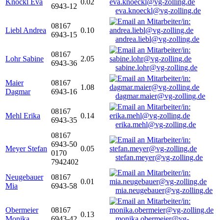
Knöckl Eva
0.02
6943-12
eva.knoeckl@vg-zolling.de
08167
Liebl Andrea
0.10
6943-15
andrea.liebl@vg-zolling.de
08167
Lohr Sabine
2.05
6943-36
sabine.lohr@vg-zolling.de
Maier
08167
1.08
Dagmar
6943-16
dagmar.maier@vg-zolling.de
08167
Mehl Erika
0.14
6943-35
erika.mehl@vg-zolling.de
08167
6943-50
Meyer Stefan
0.05
0170
stefan.meyer@vg-zolling.de
7942402
Neugebauer
08167
0.01
Mia
6943-58
mia.neugebauer@vg-zolling.de
Obermeier
08167
0.13
Monika
6943-42
monika.obermeier@vg-