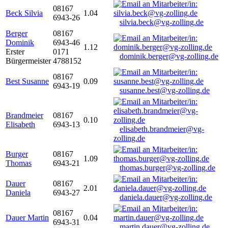
08167
Beck Silvia
1.04
6943-26
silvia.beck@vg-zolling.de
Berger
08167
Dominik
6943-46
1.12
Erster
0171
dominik.berger@vg-zolling.de
Bürgermeister
4788152
08167
Best Susanne
0.09
6943-19
susanne.best@vg-zolling.de
Brandmeier
08167
0.10
Elisabeth
6943-13
elisabeth.brandmeier@vg-
zolling.de
Burger
08167
1.09
Thomas
6943-21
thomas.burger@vg-zolling.de
Dauer
08167
2.01
Daniela
6943-27
daniela.dauer@vg-zolling.de
08167
Dauer Martin
0.04
6943-31
martin.dauer@vg-zolling.de