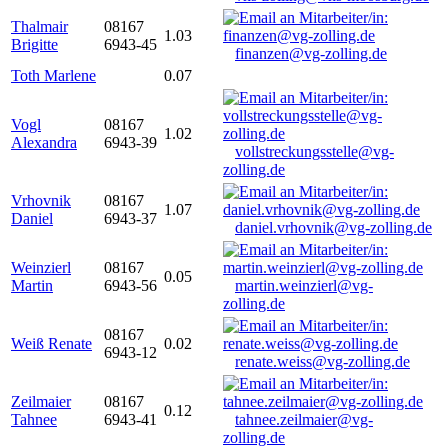
Thalmair
08167
1.03
Brigitte
6943-45
finanzen@vg-zolling.de
Toth Marlene
0.07
Vogl
08167
1.02
Alexandra
6943-39
vollstreckungsstelle@vg-
zolling.de
Vrhovnik
08167
1.07
Daniel
6943-37
daniel.vrhovnik@vg-zolling.de
Weinzierl
08167
0.05
Martin
6943-56
martin.weinzierl@vg-
zolling.de
08167
Weiß Renate
0.02
6943-12
renate.weiss@vg-zolling.de
Zeilmaier
08167
0.12
Tahnee
6943-41
tahnee.zeilmaier@vg-
zolling.de