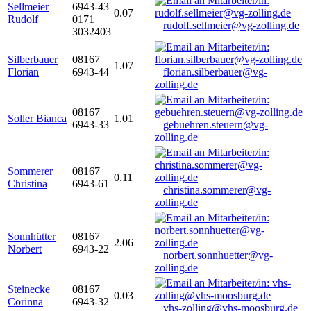
Sellmeier
6943-43
0.07
Rudolf
0171
rudolf.sellmeier@vg-zolling.de
3032403
Silberbauer
08167
1.07
Florian
6943-44
florian.silberbauer@vg-
zolling.de
08167
Soller Bianca
1.01
6943-33
gebuehren.steuern@vg-
zolling.de
Sommerer
08167
0.11
Christina
6943-61
christina.sommerer@vg-
zolling.de
Sonnhütter
08167
2.06
Norbert
6943-22
norbert.sonnhuetter@vg-
zolling.de
Steinecke
08167
0.03
Corinna
6943-32
vhs-zolling@vhs-moosburg.de