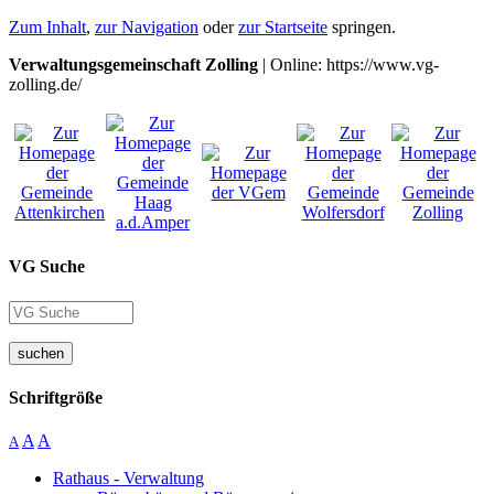
Zum Inhalt
,
zur Navigation
oder
zur Startseite
springen.
Verwaltungsgemeinschaft Zolling
| Online: https://www.vg-
zolling.de/
VG Suche
suchen
Schriftgröße
A
A
A
Rathaus - Verwaltung