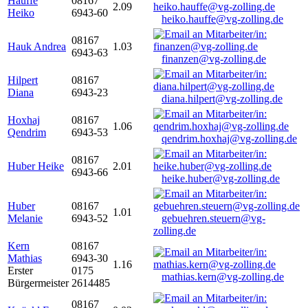
Hauffe
08167
2.09
Heiko
6943-60
heiko.hauffe@vg-zolling.de
08167
Hauk Andrea
1.03
6943-63
finanzen@vg-zolling.de
Hilpert
08167
Diana
6943-23
diana.hilpert@vg-zolling.de
Hoxhaj
08167
1.06
Qendrim
6943-53
qendrim.hoxhaj@vg-zolling.de
08167
Huber Heike
2.01
6943-66
heike.huber@vg-zolling.de
Huber
08167
1.01
Melanie
6943-52
gebuehren.steuern@vg-
zolling.de
Kern
08167
Mathias
6943-30
1.16
Erster
0175
mathias.kern@vg-zolling.de
Bürgermeister
2614485
08167