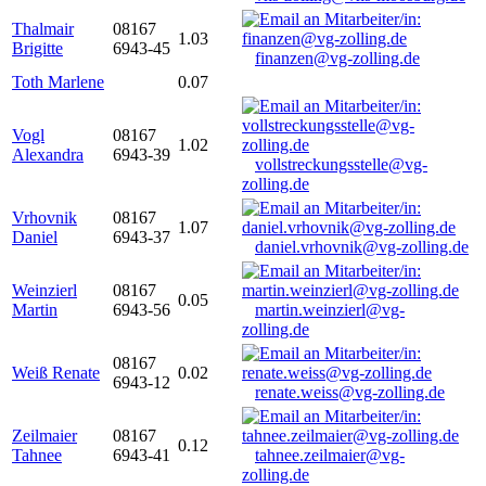
Thalmair
08167
1.03
Brigitte
6943-45
finanzen@vg-zolling.de
Toth Marlene
0.07
Vogl
08167
1.02
Alexandra
6943-39
vollstreckungsstelle@vg-
zolling.de
Vrhovnik
08167
1.07
Daniel
6943-37
daniel.vrhovnik@vg-zolling.de
Weinzierl
08167
0.05
Martin
6943-56
martin.weinzierl@vg-
zolling.de
08167
Weiß Renate
0.02
6943-12
renate.weiss@vg-zolling.de
Zeilmaier
08167
0.12
Tahnee
6943-41
tahnee.zeilmaier@vg-
zolling.de