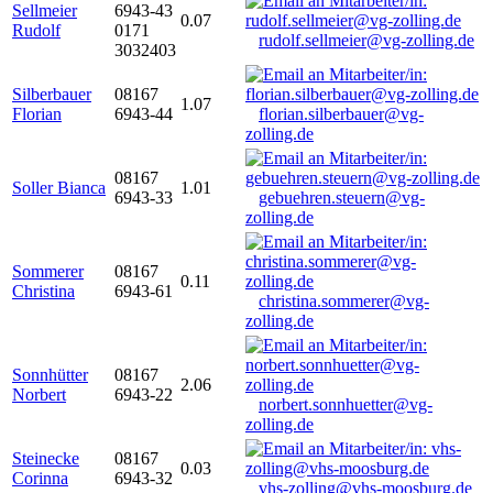
Sellmeier
6943-43
0.07
Rudolf
0171
rudolf.sellmeier@vg-zolling.de
3032403
Silberbauer
08167
1.07
Florian
6943-44
florian.silberbauer@vg-
zolling.de
08167
Soller Bianca
1.01
6943-33
gebuehren.steuern@vg-
zolling.de
Sommerer
08167
0.11
Christina
6943-61
christina.sommerer@vg-
zolling.de
Sonnhütter
08167
2.06
Norbert
6943-22
norbert.sonnhuetter@vg-
zolling.de
Steinecke
08167
0.03
Corinna
6943-32
vhs-zolling@vhs-moosburg.de