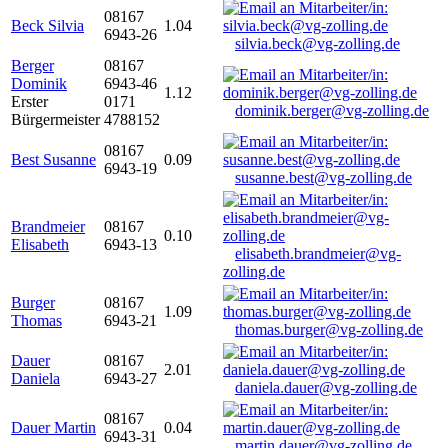
08167
Beck Silvia
1.04
6943-26
silvia.beck@vg-zolling.de
Berger
08167
Dominik
6943-46
1.12
Erster
0171
dominik.berger@vg-zolling.de
Bürgermeister
4788152
08167
Best Susanne
0.09
6943-19
susanne.best@vg-zolling.de
Brandmeier
08167
0.10
Elisabeth
6943-13
elisabeth.brandmeier@vg-
zolling.de
Burger
08167
1.09
Thomas
6943-21
thomas.burger@vg-zolling.de
Dauer
08167
2.01
Daniela
6943-27
daniela.dauer@vg-zolling.de
08167
Dauer Martin
0.04
6943-31
martin.dauer@vg-zolling.de