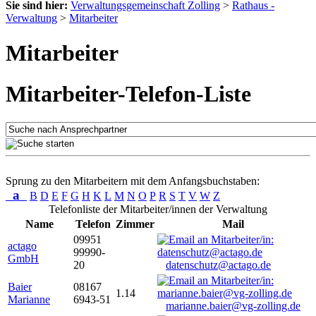
Sie sind hier:
Verwaltungsgemeinschaft Zolling
>
Rathaus -
Verwaltung
>
Mitarbeiter
Mitarbeiter
Mitarbeiter-Telefon-Liste
Sprung zu den Mitarbeitern mit dem Anfangsbuchstaben:
a
B
D
E
F
G
H
K
L
M
N
O
P
R
S
T
V
W
Z
Telefonliste der Mitarbeiter/innen der Verwaltung
Name
Telefon
Zimmer
Mail
09951
actago
99990-
GmbH
20
datenschutz@actago.de
Baier
08167
1.14
Marianne
6943-51
marianne.baier@vg-zolling.de