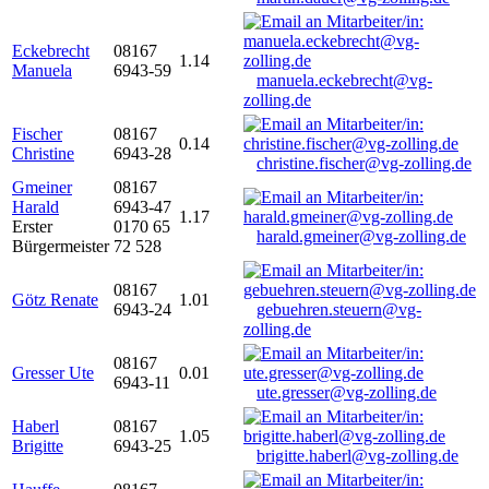
Eckebrecht
08167
1.14
Manuela
6943-59
manuela.eckebrecht@vg-
zolling.de
Fischer
08167
0.14
Christine
6943-28
christine.fischer@vg-zolling.de
Gmeiner
08167
Harald
6943-47
1.17
Erster
0170 65
harald.gmeiner@vg-zolling.de
Bürgermeister
72 528
08167
Götz Renate
1.01
6943-24
gebuehren.steuern@vg-
zolling.de
08167
Gresser Ute
0.01
6943-11
ute.gresser@vg-zolling.de
Haberl
08167
1.05
Brigitte
6943-25
brigitte.haberl@vg-zolling.de