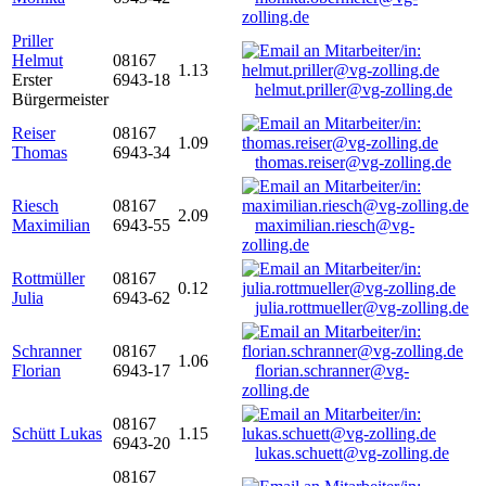
zolling.de
Priller
Helmut
08167
1.13
Erster
6943-18
helmut.priller@vg-zolling.de
Bürgermeister
Reiser
08167
1.09
Thomas
6943-34
thomas.reiser@vg-zolling.de
Riesch
08167
2.09
Maximilian
6943-55
maximilian.riesch@vg-
zolling.de
Rottmüller
08167
0.12
Julia
6943-62
julia.rottmueller@vg-zolling.de
Schranner
08167
1.06
Florian
6943-17
florian.schranner@vg-
zolling.de
08167
Schütt Lukas
1.15
6943-20
lukas.schuett@vg-zolling.de
08167