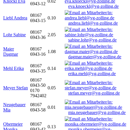
Knöckl Eva
0.02
6943-12
eva.knoeckl@vg-zolling.de
08167
Liebl Andrea
0.10
6943-15
andrea.liebl@vg-zolling.de
08167
Lohr Sabine
2.05
6943-36
sabine.lohr@vg-zolling.de
Maier
08167
1.08
Dagmar
6943-16
dagmar.maier@vg-zolling.de
08167
Mehl Erika
0.14
6943-35
erika.mehl@vg-zolling.de
08167
6943-50
Meyer Stefan
0.05
0170
stefan.meyer@vg-zolling.de
7942402
Neugebauer
08167
0.01
Mia
6943-58
mia.neugebauer@vg-zolling.de
Obermeier
08167
0.13
Monika
6943-42
monika.obermeier@vg-