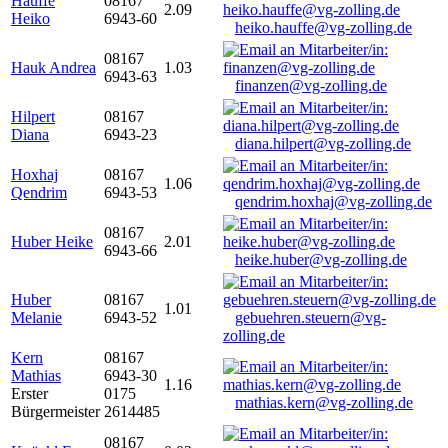
Hauffe
08167
2.09
Heiko
6943-60
heiko.hauffe@vg-zolling.de
08167
Hauk Andrea
1.03
6943-63
finanzen@vg-zolling.de
Hilpert
08167
Diana
6943-23
diana.hilpert@vg-zolling.de
Hoxhaj
08167
1.06
Qendrim
6943-53
qendrim.hoxhaj@vg-zolling.de
08167
Huber Heike
2.01
6943-66
heike.huber@vg-zolling.de
Huber
08167
1.01
Melanie
6943-52
gebuehren.steuern@vg-
zolling.de
Kern
08167
Mathias
6943-30
1.16
Erster
0175
mathias.kern@vg-zolling.de
Bürgermeister
2614485
08167