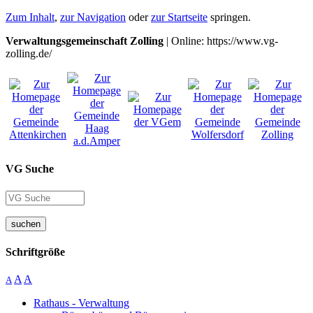
Zum Inhalt
,
zur Navigation
oder
zur Startseite
springen.
Verwaltungsgemeinschaft Zolling
| Online: https://www.vg-
zolling.de/
VG Suche
suchen
Schriftgröße
A
A
A
Rathaus - Verwaltung