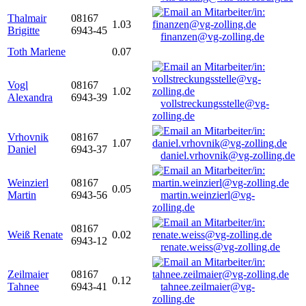
Thalmair
08167
1.03
Brigitte
6943-45
finanzen@vg-zolling.de
Toth Marlene
0.07
Vogl
08167
1.02
Alexandra
6943-39
vollstreckungsstelle@vg-
zolling.de
Vrhovnik
08167
1.07
Daniel
6943-37
daniel.vrhovnik@vg-zolling.de
Weinzierl
08167
0.05
Martin
6943-56
martin.weinzierl@vg-
zolling.de
08167
Weiß Renate
0.02
6943-12
renate.weiss@vg-zolling.de
Zeilmaier
08167
0.12
Tahnee
6943-41
tahnee.zeilmaier@vg-
zolling.de