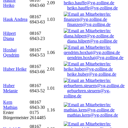
Hauffe
08167
2.09
Heiko
6943-60
heiko.hauffe@vg-zolling.de
08167
Hauk Andrea
1.03
6943-63
finanzen@vg-zolling.de
Hilpert
08167
Diana
6943-23
diana.hilpert@vg-zolling.de
Hoxhaj
08167
1.06
Qendrim
6943-53
qendrim.hoxhaj@vg-zolling.de
08167
Huber Heike
2.01
6943-66
heike.huber@vg-zolling.de
Huber
08167
1.01
Melanie
6943-52
gebuehren.steuern@vg-
zolling.de
Kern
08167
Mathias
6943-30
1.16
Erster
0175
mathias.kern@vg-zolling.de
Bürgermeister
2614485
08167