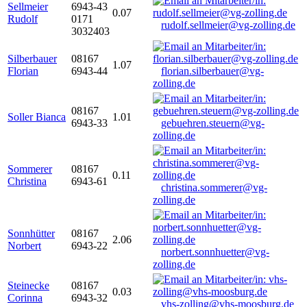
Sellmeier
6943-43
0.07
Rudolf
0171
rudolf.sellmeier@vg-zolling.de
3032403
Silberbauer
08167
1.07
Florian
6943-44
florian.silberbauer@vg-
zolling.de
08167
Soller Bianca
1.01
6943-33
gebuehren.steuern@vg-
zolling.de
Sommerer
08167
0.11
Christina
6943-61
christina.sommerer@vg-
zolling.de
Sonnhütter
08167
2.06
Norbert
6943-22
norbert.sonnhuetter@vg-
zolling.de
Steinecke
08167
0.03
Corinna
6943-32
vhs-zolling@vhs-moosburg.de