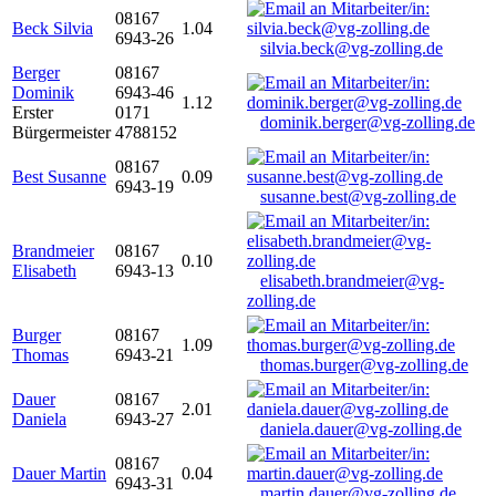
08167
Beck Silvia
1.04
6943-26
silvia.beck@vg-zolling.de
Berger
08167
Dominik
6943-46
1.12
Erster
0171
dominik.berger@vg-zolling.de
Bürgermeister
4788152
08167
Best Susanne
0.09
6943-19
susanne.best@vg-zolling.de
Brandmeier
08167
0.10
Elisabeth
6943-13
elisabeth.brandmeier@vg-
zolling.de
Burger
08167
1.09
Thomas
6943-21
thomas.burger@vg-zolling.de
Dauer
08167
2.01
Daniela
6943-27
daniela.dauer@vg-zolling.de
08167
Dauer Martin
0.04
6943-31
martin.dauer@vg-zolling.de