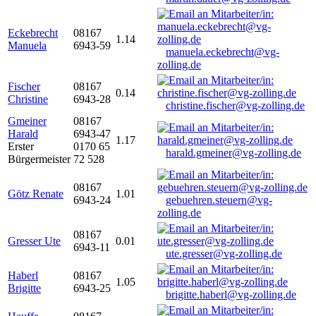
Eckebrecht
08167
1.14
Manuela
6943-59
manuela.eckebrecht@vg-
zolling.de
Fischer
08167
0.14
Christine
6943-28
christine.fischer@vg-zolling.de
Gmeiner
08167
Harald
6943-47
1.17
Erster
0170 65
harald.gmeiner@vg-zolling.de
Bürgermeister
72 528
08167
Götz Renate
1.01
6943-24
gebuehren.steuern@vg-
zolling.de
08167
Gresser Ute
0.01
6943-11
ute.gresser@vg-zolling.de
Haberl
08167
1.05
Brigitte
6943-25
brigitte.haberl@vg-zolling.de