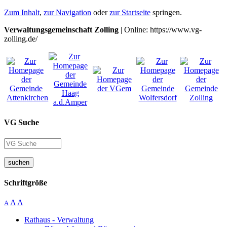
Zum Inhalt
,
zur Navigation
oder
zur Startseite
springen.
Verwaltungsgemeinschaft Zolling
| Online: https://www.vg-
zolling.de/
VG Suche
suchen
Schriftgröße
A
A
A
Rathaus - Verwaltung