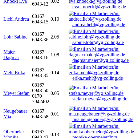
Knöckl Eva
0.02
6943-12
eva.knoeckl@vg-zolling.de
08167
Liebl Andrea
0.10
6943-15
andrea.liebl@vg-zolling.de
08167
Lohr Sabine
2.05
6943-36
sabine.lohr@vg-zolling.de
Maier
08167
1.08
Dagmar
6943-16
dagmar.maier@vg-zolling.de
08167
Mehl Erika
0.14
6943-35
erika.mehl@vg-zolling.de
08167
6943-50
Meyer Stefan
0.05
0170
stefan.meyer@vg-zolling.de
7942402
Neugebauer
08167
0.01
Mia
6943-58
mia.neugebauer@vg-zolling.de
Obermeier
08167
0.13
Monika
6943-42
monika.obermeier@vg-