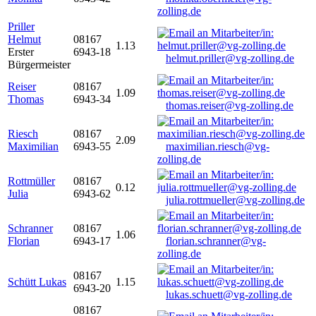
zolling.de
Priller
Helmut
08167
1.13
Erster
6943-18
helmut.priller@vg-zolling.de
Bürgermeister
Reiser
08167
1.09
Thomas
6943-34
thomas.reiser@vg-zolling.de
Riesch
08167
2.09
Maximilian
6943-55
maximilian.riesch@vg-
zolling.de
Rottmüller
08167
0.12
Julia
6943-62
julia.rottmueller@vg-zolling.de
Schranner
08167
1.06
Florian
6943-17
florian.schranner@vg-
zolling.de
08167
Schütt Lukas
1.15
6943-20
lukas.schuett@vg-zolling.de
08167