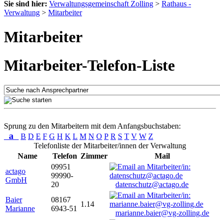
Sie sind hier:
Verwaltungsgemeinschaft Zolling
>
Rathaus -
Verwaltung
>
Mitarbeiter
Mitarbeiter
Mitarbeiter-Telefon-Liste
Sprung zu den Mitarbeitern mit dem Anfangsbuchstaben:
a
B
D
E
F
G
H
K
L
M
N
O
P
R
S
T
V
W
Z
Telefonliste der Mitarbeiter/innen der Verwaltung
Name
Telefon
Zimmer
Mail
09951
actago
99990-
GmbH
20
datenschutz@actago.de
Baier
08167
1.14
Marianne
6943-51
marianne.baier@vg-zolling.de