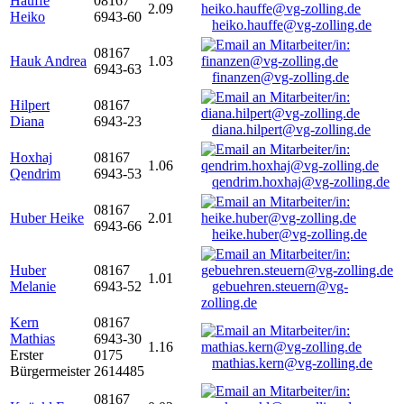
Hauffe
08167
2.09
Heiko
6943-60
heiko.hauffe@vg-zolling.de
08167
Hauk Andrea
1.03
6943-63
finanzen@vg-zolling.de
Hilpert
08167
Diana
6943-23
diana.hilpert@vg-zolling.de
Hoxhaj
08167
1.06
Qendrim
6943-53
qendrim.hoxhaj@vg-zolling.de
08167
Huber Heike
2.01
6943-66
heike.huber@vg-zolling.de
Huber
08167
1.01
Melanie
6943-52
gebuehren.steuern@vg-
zolling.de
Kern
08167
Mathias
6943-30
1.16
Erster
0175
mathias.kern@vg-zolling.de
Bürgermeister
2614485
08167