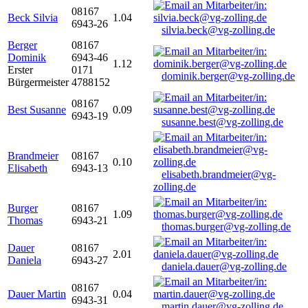
08167
Beck Silvia
1.04
6943-26
silvia.beck@vg-zolling.de
Berger
08167
Dominik
6943-46
1.12
Erster
0171
dominik.berger@vg-zolling.de
Bürgermeister
4788152
08167
Best Susanne
0.09
6943-19
susanne.best@vg-zolling.de
Brandmeier
08167
0.10
Elisabeth
6943-13
elisabeth.brandmeier@vg-
zolling.de
Burger
08167
1.09
Thomas
6943-21
thomas.burger@vg-zolling.de
Dauer
08167
2.01
Daniela
6943-27
daniela.dauer@vg-zolling.de
08167
Dauer Martin
0.04
6943-31
martin.dauer@vg-zolling.de