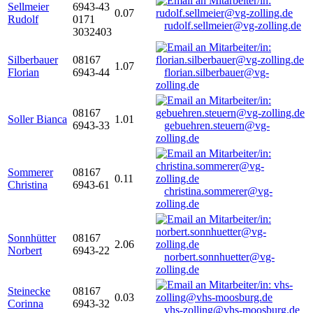
Sellmeier
6943-43
0.07
Rudolf
0171
rudolf.sellmeier@vg-zolling.de
3032403
Silberbauer
08167
1.07
Florian
6943-44
florian.silberbauer@vg-
zolling.de
08167
Soller Bianca
1.01
6943-33
gebuehren.steuern@vg-
zolling.de
Sommerer
08167
0.11
Christina
6943-61
christina.sommerer@vg-
zolling.de
Sonnhütter
08167
2.06
Norbert
6943-22
norbert.sonnhuetter@vg-
zolling.de
Steinecke
08167
0.03
Corinna
6943-32
vhs-zolling@vhs-moosburg.de