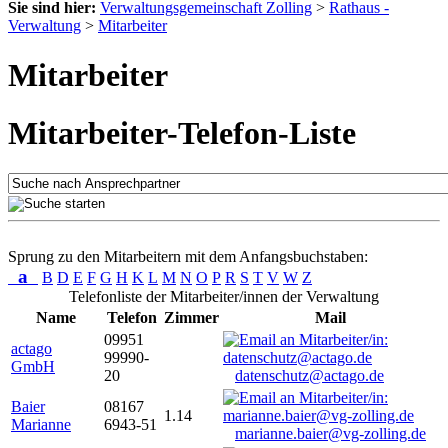
Sie sind hier:
Verwaltungsgemeinschaft Zolling
>
Rathaus -
Verwaltung
>
Mitarbeiter
Mitarbeiter
Mitarbeiter-Telefon-Liste
Sprung zu den Mitarbeitern mit dem Anfangsbuchstaben:
a
B
D
E
F
G
H
K
L
M
N
O
P
R
S
T
V
W
Z
Telefonliste der Mitarbeiter/innen der Verwaltung
Name
Telefon
Zimmer
Mail
09951
actago
99990-
GmbH
20
datenschutz@actago.de
Baier
08167
1.14
Marianne
6943-51
marianne.baier@vg-zolling.de