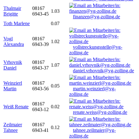
Thalmair
08167
1.03
Brigitte
6943-45
finanzen@vg-zolling.de
Toth Marlene
0.07
Vogl
08167
1.02
Alexandra
6943-39
vollstreckungsstelle@vg-
zolling.de
Vrhovnik
08167
1.07
Daniel
6943-37
daniel.vrhovnik@vg-zolling.de
Weinzierl
08167
0.05
Martin
6943-56
martin.weinzierl@vg-
zolling.de
08167
Weiß Renate
0.02
6943-12
renate.weiss@vg-zolling.de
Zeilmaier
08167
0.12
Tahnee
6943-41
tahnee.zeilmaier@vg-
zolling.de