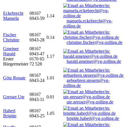
Eckebrecht
08167
1.14
Manuela
6943-59
manuela.eckebrecht@vg-
zolling.de
Fischer
08167
0.14
Christine
6943-28
christine.fischer@vg-zolling.de
Gmeiner
08167
Harald
6943-47
1.17
Erster
0170 65
harald.gmeiner@vg-zolling.de
Bürgermeister
72 528
08167
Götz Renate
1.01
6943-24
gebuehren.steuern@vg-
zolling.de
08167
Gresser Ute
0.01
6943-11
ute.gresser@vg-zolling.de
Haberl
08167
1.05
Brigitte
6943-25
brigitte.haberl@vg-zolling.de