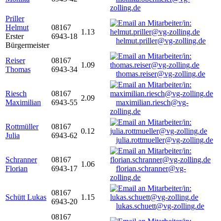
zolling.de
Priller
Helmut
08167
1.13
Erster
6943-18
helmut.priller@vg-zolling.de
Bürgermeister
Reiser
08167
1.09
Thomas
6943-34
thomas.reiser@vg-zolling.de
Riesch
08167
2.09
Maximilian
6943-55
maximilian.riesch@vg-
zolling.de
Rottmüller
08167
0.12
Julia
6943-62
julia.rottmueller@vg-zolling.de
Schranner
08167
1.06
Florian
6943-17
florian.schranner@vg-
zolling.de
08167
Schütt Lukas
1.15
6943-20
lukas.schuett@vg-zolling.de
08167