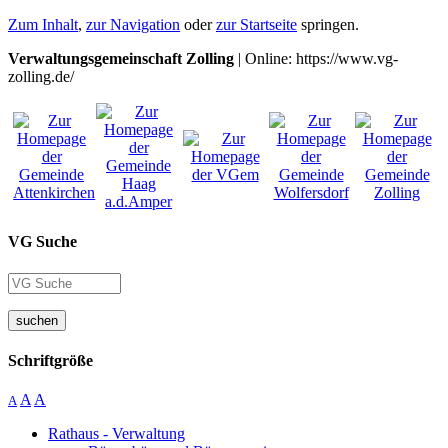
Zum Inhalt
,
zur Navigation
oder
zur Startseite
springen.
Verwaltungsgemeinschaft Zolling
| Online: https://www.vg-
zolling.de/
VG Suche
suchen
Schriftgröße
A
A
A
Rathaus - Verwaltung