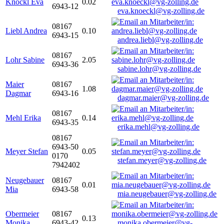
Knöckl Eva
0.02
6943-12
eva.knoeckl@vg-zolling.de
08167
Liebl Andrea
0.10
6943-15
andrea.liebl@vg-zolling.de
08167
Lohr Sabine
2.05
6943-36
sabine.lohr@vg-zolling.de
Maier
08167
1.08
Dagmar
6943-16
dagmar.maier@vg-zolling.de
08167
Mehl Erika
0.14
6943-35
erika.mehl@vg-zolling.de
08167
6943-50
Meyer Stefan
0.05
0170
stefan.meyer@vg-zolling.de
7942402
Neugebauer
08167
0.01
Mia
6943-58
mia.neugebauer@vg-zolling.de
Obermeier
08167
0.13
Monika
6943-42
monika.obermeier@vg-