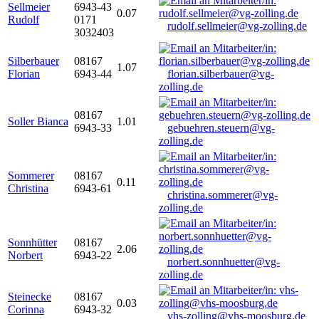
Sellmeier
6943-43
0.07
Rudolf
0171
rudolf.sellmeier@vg-zolling.de
3032403
Silberbauer
08167
1.07
Florian
6943-44
florian.silberbauer@vg-
zolling.de
08167
Soller Bianca
1.01
6943-33
gebuehren.steuern@vg-
zolling.de
Sommerer
08167
0.11
Christina
6943-61
christina.sommerer@vg-
zolling.de
Sonnhütter
08167
2.06
Norbert
6943-22
norbert.sonnhuetter@vg-
zolling.de
Steinecke
08167
0.03
Corinna
6943-32
vhs-zolling@vhs-moosburg.de