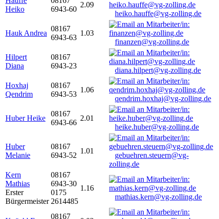
Hauffe
08167
2.09
Heiko
6943-60
heiko.hauffe@vg-zolling.de
08167
Hauk Andrea
1.03
6943-63
finanzen@vg-zolling.de
Hilpert
08167
Diana
6943-23
diana.hilpert@vg-zolling.de
Hoxhaj
08167
1.06
Qendrim
6943-53
qendrim.hoxhaj@vg-zolling.de
08167
Huber Heike
2.01
6943-66
heike.huber@vg-zolling.de
Huber
08167
1.01
Melanie
6943-52
gebuehren.steuern@vg-
zolling.de
Kern
08167
Mathias
6943-30
1.16
Erster
0175
mathias.kern@vg-zolling.de
Bürgermeister
2614485
08167