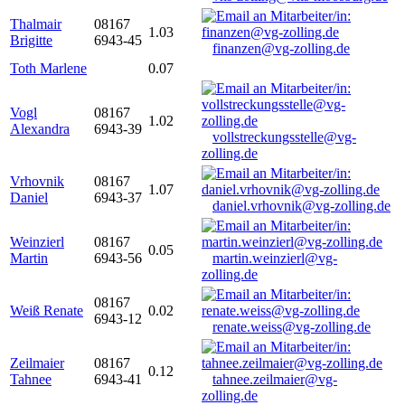
Thalmair
08167
1.03
Brigitte
6943-45
finanzen@vg-zolling.de
Toth Marlene
0.07
Vogl
08167
1.02
Alexandra
6943-39
vollstreckungsstelle@vg-
zolling.de
Vrhovnik
08167
1.07
Daniel
6943-37
daniel.vrhovnik@vg-zolling.de
Weinzierl
08167
0.05
Martin
6943-56
martin.weinzierl@vg-
zolling.de
08167
Weiß Renate
0.02
6943-12
renate.weiss@vg-zolling.de
Zeilmaier
08167
0.12
Tahnee
6943-41
tahnee.zeilmaier@vg-
zolling.de