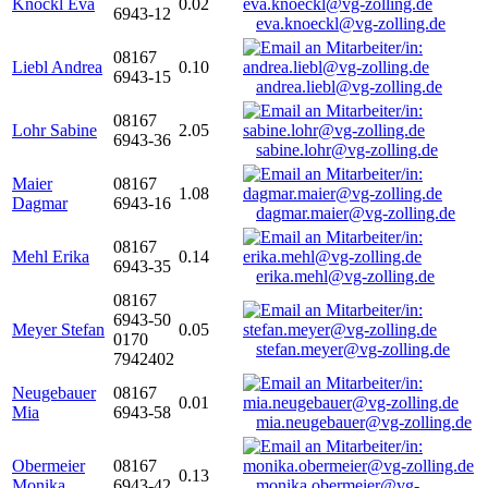
Knöckl Eva
0.02
6943-12
eva.knoeckl@vg-zolling.de
08167
Liebl Andrea
0.10
6943-15
andrea.liebl@vg-zolling.de
08167
Lohr Sabine
2.05
6943-36
sabine.lohr@vg-zolling.de
Maier
08167
1.08
Dagmar
6943-16
dagmar.maier@vg-zolling.de
08167
Mehl Erika
0.14
6943-35
erika.mehl@vg-zolling.de
08167
6943-50
Meyer Stefan
0.05
0170
stefan.meyer@vg-zolling.de
7942402
Neugebauer
08167
0.01
Mia
6943-58
mia.neugebauer@vg-zolling.de
Obermeier
08167
0.13
Monika
6943-42
monika.obermeier@vg-