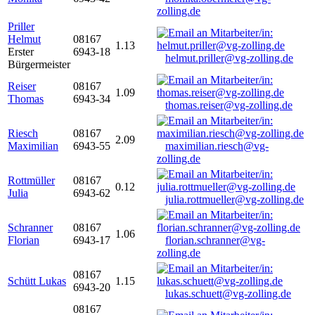
zolling.de
Priller
Helmut
08167
1.13
Erster
6943-18
helmut.priller@vg-zolling.de
Bürgermeister
Reiser
08167
1.09
Thomas
6943-34
thomas.reiser@vg-zolling.de
Riesch
08167
2.09
Maximilian
6943-55
maximilian.riesch@vg-
zolling.de
Rottmüller
08167
0.12
Julia
6943-62
julia.rottmueller@vg-zolling.de
Schranner
08167
1.06
Florian
6943-17
florian.schranner@vg-
zolling.de
08167
Schütt Lukas
1.15
6943-20
lukas.schuett@vg-zolling.de
08167