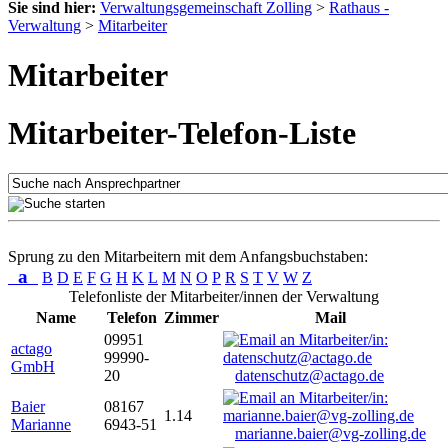
Sie sind hier:
Verwaltungsgemeinschaft Zolling
>
Rathaus -
Verwaltung
>
Mitarbeiter
Mitarbeiter
Mitarbeiter-Telefon-Liste
Sprung zu den Mitarbeitern mit dem Anfangsbuchstaben:
a
B
D
E
F
G
H
K
L
M
N
O
P
R
S
T
V
W
Z
Telefonliste der Mitarbeiter/innen der Verwaltung
Name
Telefon
Zimmer
Mail
09951
actago
99990-
GmbH
20
datenschutz@actago.de
Baier
08167
1.14
Marianne
6943-51
marianne.baier@vg-zolling.de