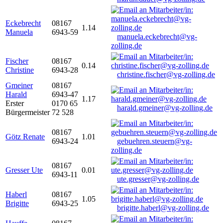
Eckebrecht
08167
1.14
Manuela
6943-59
manuela.eckebrecht@vg-
zolling.de
Fischer
08167
0.14
Christine
6943-28
christine.fischer@vg-zolling.de
Gmeiner
08167
Harald
6943-47
1.17
Erster
0170 65
harald.gmeiner@vg-zolling.de
Bürgermeister
72 528
08167
Götz Renate
1.01
6943-24
gebuehren.steuern@vg-
zolling.de
08167
Gresser Ute
0.01
6943-11
ute.gresser@vg-zolling.de
Haberl
08167
1.05
Brigitte
6943-25
brigitte.haberl@vg-zolling.de