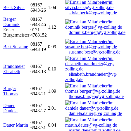
08167
Beck Silvia
1.04
6943-26
silvia.beck@vg-zolling.de
Berger
08167
Dominik
6943-46
1.12
Erster
0171
dominik.berger@vg-zolling.de
Bürgermeister
4788152
08167
Best Susanne
0.09
6943-19
susanne.best@vg-zolling.de
Brandmeier
08167
0.10
Elisabeth
6943-13
elisabeth.brandmeier@vg-
zolling.de
Burger
08167
1.09
Thomas
6943-21
thomas.burger@vg-zolling.de
Dauer
08167
2.01
Daniela
6943-27
daniela.dauer@vg-zolling.de
08167
Dauer Martin
0.04
6943-31
martin.dauer@vg-zolling.de