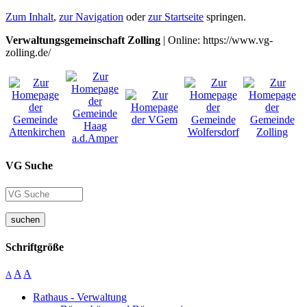
Zum Inhalt
,
zur Navigation
oder
zur Startseite
springen.
Verwaltungsgemeinschaft Zolling
| Online: https://www.vg-
zolling.de/
VG Suche
suchen
Schriftgröße
A
A
A
Rathaus - Verwaltung