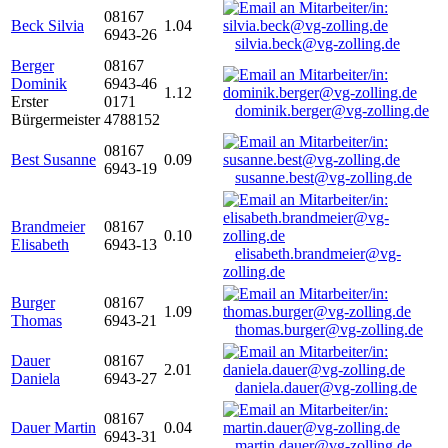
08167
Beck Silvia
1.04
6943-26
silvia.beck@vg-zolling.de
Berger
08167
Dominik
6943-46
1.12
Erster
0171
dominik.berger@vg-zolling.de
Bürgermeister
4788152
08167
Best Susanne
0.09
6943-19
susanne.best@vg-zolling.de
Brandmeier
08167
0.10
Elisabeth
6943-13
elisabeth.brandmeier@vg-
zolling.de
Burger
08167
1.09
Thomas
6943-21
thomas.burger@vg-zolling.de
Dauer
08167
2.01
Daniela
6943-27
daniela.dauer@vg-zolling.de
08167
Dauer Martin
0.04
6943-31
martin.dauer@vg-zolling.de