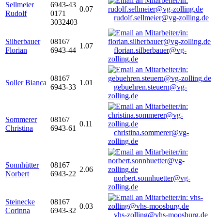
Sellmeier
6943-43
0.07
Rudolf
0171
rudolf.sellmeier@vg-zolling.de
3032403
Silberbauer
08167
1.07
Florian
6943-44
florian.silberbauer@vg-
zolling.de
08167
Soller Bianca
1.01
6943-33
gebuehren.steuern@vg-
zolling.de
Sommerer
08167
0.11
Christina
6943-61
christina.sommerer@vg-
zolling.de
Sonnhütter
08167
2.06
Norbert
6943-22
norbert.sonnhuetter@vg-
zolling.de
Steinecke
08167
0.03
Corinna
6943-32
vhs-zolling@vhs-moosburg.de