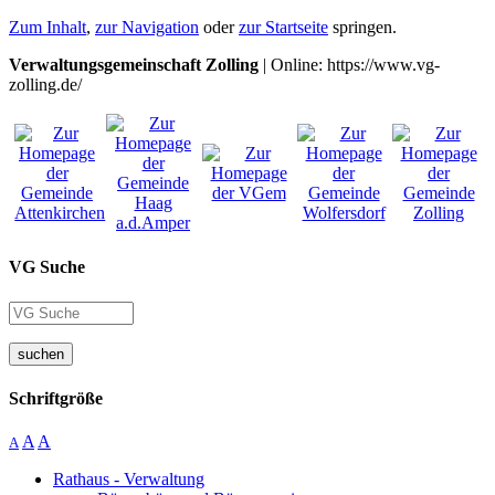
Zum Inhalt
,
zur Navigation
oder
zur Startseite
springen.
Verwaltungsgemeinschaft Zolling
| Online: https://www.vg-
zolling.de/
VG Suche
suchen
Schriftgröße
A
A
A
Rathaus - Verwaltung