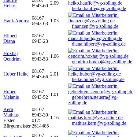
Hauffe
08167
2.09
Heiko
6943-60
heiko.hauffe@vg-zolling.de
08167
Hauk Andrea
1.03
6943-63
finanzen@vg-zolling.de
Hilpert
08167
Diana
6943-23
diana.hilpert@vg-zolling.de
Hoxhaj
08167
1.06
Qendrim
6943-53
qendrim.hoxhaj@vg-zolling.de
08167
Huber Heike
2.01
6943-66
heike.huber@vg-zolling.de
Huber
08167
1.01
Melanie
6943-52
gebuehren.steuern@vg-
zolling.de
Kern
08167
Mathias
6943-30
1.16
Erster
0175
mathias.kern@vg-zolling.de
Bürgermeister
2614485
08167