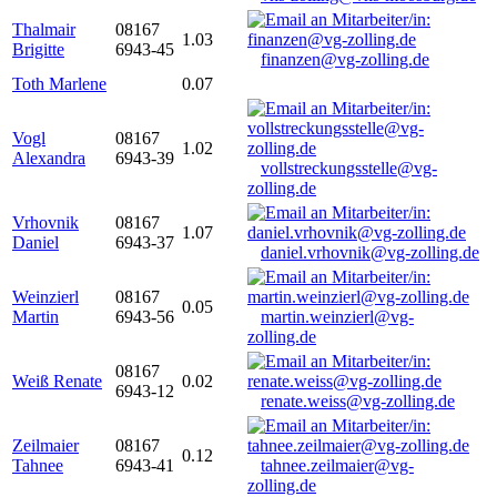
Thalmair
08167
1.03
Brigitte
6943-45
finanzen@vg-zolling.de
Toth Marlene
0.07
Vogl
08167
1.02
Alexandra
6943-39
vollstreckungsstelle@vg-
zolling.de
Vrhovnik
08167
1.07
Daniel
6943-37
daniel.vrhovnik@vg-zolling.de
Weinzierl
08167
0.05
Martin
6943-56
martin.weinzierl@vg-
zolling.de
08167
Weiß Renate
0.02
6943-12
renate.weiss@vg-zolling.de
Zeilmaier
08167
0.12
Tahnee
6943-41
tahnee.zeilmaier@vg-
zolling.de