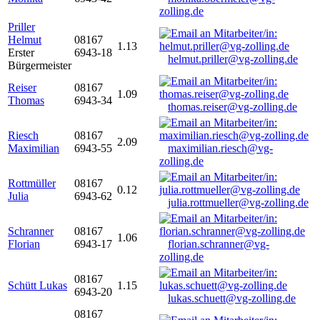
zolling.de
Priller
Helmut
08167
1.13
Erster
6943-18
helmut.priller@vg-zolling.de
Bürgermeister
Reiser
08167
1.09
Thomas
6943-34
thomas.reiser@vg-zolling.de
Riesch
08167
2.09
Maximilian
6943-55
maximilian.riesch@vg-
zolling.de
Rottmüller
08167
0.12
Julia
6943-62
julia.rottmueller@vg-zolling.de
Schranner
08167
1.06
Florian
6943-17
florian.schranner@vg-
zolling.de
08167
Schütt Lukas
1.15
6943-20
lukas.schuett@vg-zolling.de
08167