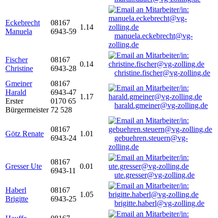
Eckebrecht
08167
1.14
Manuela
6943-59
manuela.eckebrecht@vg-
zolling.de
Fischer
08167
0.14
Christine
6943-28
christine.fischer@vg-zolling.de
Gmeiner
08167
Harald
6943-47
1.17
Erster
0170 65
harald.gmeiner@vg-zolling.de
Bürgermeister
72 528
08167
Götz Renate
1.01
6943-24
gebuehren.steuern@vg-
zolling.de
08167
Gresser Ute
0.01
6943-11
ute.gresser@vg-zolling.de
Haberl
08167
1.05
Brigitte
6943-25
brigitte.haberl@vg-zolling.de