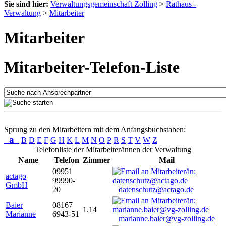
Sie sind hier:
Verwaltungsgemeinschaft Zolling
>
Rathaus -
Verwaltung
>
Mitarbeiter
Mitarbeiter
Mitarbeiter-Telefon-Liste
Sprung zu den Mitarbeitern mit dem Anfangsbuchstaben:
a
B
D
E
F
G
H
K
L
M
N
O
P
R
S
T
V
W
Z
Telefonliste der Mitarbeiter/innen der Verwaltung
Name
Telefon
Zimmer
Mail
09951
actago
99990-
GmbH
20
datenschutz@actago.de
Baier
08167
1.14
Marianne
6943-51
marianne.baier@vg-zolling.de