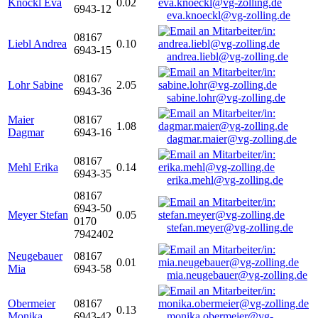
Knöckl Eva
0.02
6943-12
eva.knoeckl@vg-zolling.de
08167
Liebl Andrea
0.10
6943-15
andrea.liebl@vg-zolling.de
08167
Lohr Sabine
2.05
6943-36
sabine.lohr@vg-zolling.de
Maier
08167
1.08
Dagmar
6943-16
dagmar.maier@vg-zolling.de
08167
Mehl Erika
0.14
6943-35
erika.mehl@vg-zolling.de
08167
6943-50
Meyer Stefan
0.05
0170
stefan.meyer@vg-zolling.de
7942402
Neugebauer
08167
0.01
Mia
6943-58
mia.neugebauer@vg-zolling.de
Obermeier
08167
0.13
Monika
6943-42
monika.obermeier@vg-