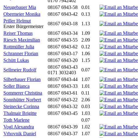
0170 7942402
Neugebauer Mia
08167 6943-58
0.01
Obermeier Monika
08167 6943-42
0.13
Priller Helmut
08167 6943-18
1.13
Erster Bürgermeister
Reiser Thomas
08167 6943-34
1.09
Riesch Maximilian
08167 6943-55
2.09
Rottmüller Julia
08167 6943-62
0.12
Schranner Florian
08167 6943-17
1.06
Schütt Lukas
08167 6943-20
1.15
08167 6943-43
Sellmeier Rudolf
0.07
0171 3032403
Silberbauer Florian
08167 6943-44
1.07
Soller Bianca
08167 6943-33
1.01
Sommerer Christina
08167 6943-61
0.11
Sonnhütter Norbert
08167 6943-22
2.06
Steinecke Corinna
08167 6943-32
0.03
Thalmair Brigitte
08167 6943-45
1.03
Toth Marlene
0.07
Vogl Alexandra
08167 6943-39
1.02
Vrhovnik Daniel
08167 6943-37
1.07