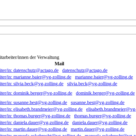
itarbeiter/innen der Verwaltung
Mail
datenschutz@actago.de
marianne.baier@vg-zolling.de
silvia.beck@vg-zolling.de
dominik.berger@vg-zolling.de
susanne.best@vg-zolling.de
elisabeth.brandmeier@vg-
thomas.burger@vg-zolling.de
daniela.dauer@vg-zolling.de
martin.dauer@vg-zolling.de
manuela.eckebrecht@vg-zo