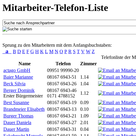
Mitarbeiter-Telefon-Liste
Sprung zu den Mitarbeitern mit dem Anfangsbuchstaben:
a
B
D
E
F
G
H
K
L
M
N
O
P
R
S
T
V
W
Z
Telefonliste der M
Name
Telefon
Zimmer
actago GmbH
09951 99990-20
Baier Marianne
08167 6943-51
1.14
Beck Silvia
08167 6943-26
1.04
Berger Dominik
08167 6943-46
1.12
Erster Bürgermeister
0171 4788152
Best Susanne
08167 6943-19
0.09
Brandmeier Elisabeth
08167 6943-13
0.10
Burger Thomas
08167 6943-21
1.09
Dauer Daniela
08167 6943-27
2.01
Dauer Martin
08167 6943-31
0.04
Eckebrecht Manuela
08167 6943-59
1.14