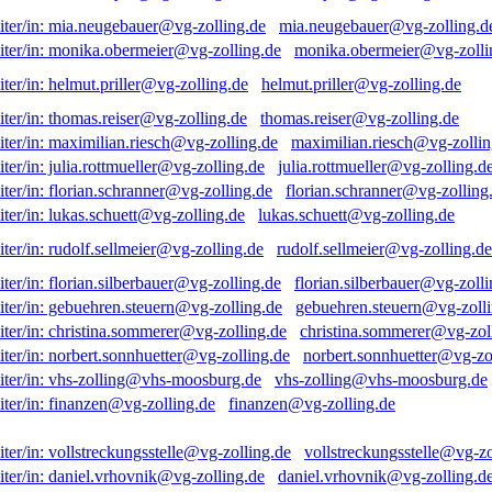
mia.neugebauer@vg-zolling.d
monika.obermeier@vg-zolli
helmut.priller@vg-zolling.de
thomas.reiser@vg-zolling.de
maximilian.riesch@vg-zollin
julia.rottmueller@vg-zolling.d
florian.schranner@vg-zolling
lukas.schuett@vg-zolling.de
rudolf.sellmeier@vg-zolling.de
florian.silberbauer@vg-zolli
gebuehren.steuern@vg-zolli
christina.sommerer@vg-zol
norbert.sonnhuetter@vg-zo
vhs-zolling@vhs-moosburg.de
finanzen@vg-zolling.de
vollstreckungsstelle@vg-zo
daniel.vrhovnik@vg-zolling.d