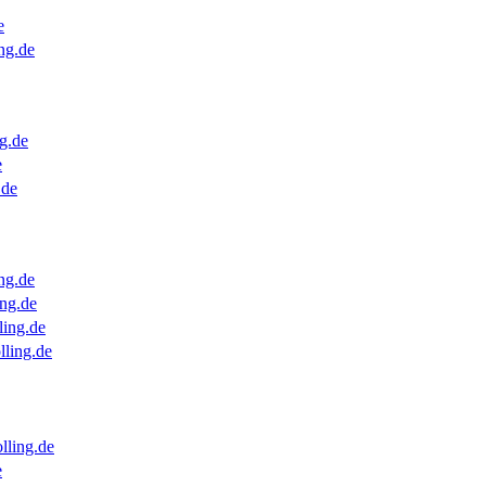
e
ng.de
g.de
e
.de
ng.de
ng.de
ling.de
lling.de
lling.de
e