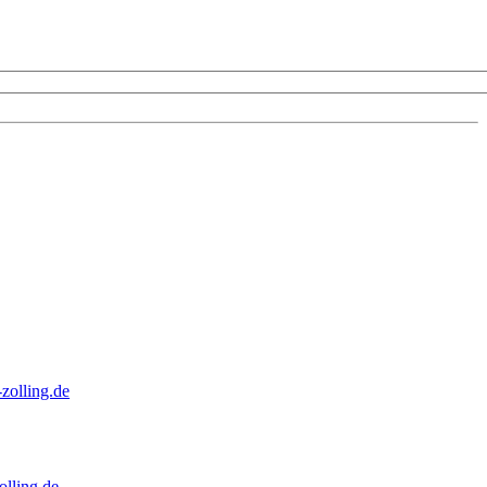
zolling.de
lling.de