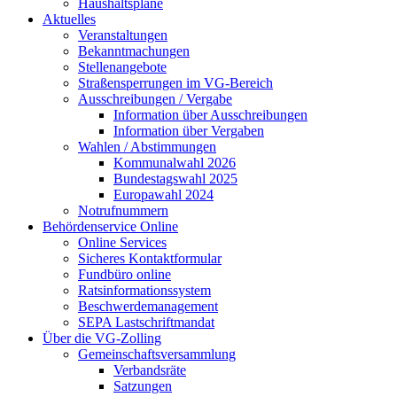
Haushaltspläne
Aktuelles
Veranstaltungen
Bekanntmachungen
Stellenangebote
Straßensperrungen im VG-Bereich
Ausschreibungen / Vergabe
Information über Ausschreibungen
Information über Vergaben
Wahlen / Abstimmungen
Kommunalwahl 2026
Bundestagswahl 2025
Europawahl 2024
Notrufnummern
Behördenservice Online
Online Services
Sicheres Kontaktformular
Fundbüro online
Ratsinformationssystem
Beschwerdemanagement
SEPA Lastschriftmandat
Über die VG-Zolling
Gemeinschaftsversammlung
Verbandsräte
Satzungen