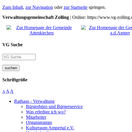
Zum Inhalt
,
zur Navigation
oder
zur Startseite
springen.
Verwaltungsgemeinschaft Zolling
| Online: https://www.vg-zolling.
VG Suche
suchen
Schriftgröße
A
A
A
Rathaus - Verwaltung
Bürgerbüro und Bürgerservice
Was erledige ich wo?
Mitarbeiter
Organigramm
Kulturraum Ampertal e.V.