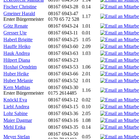
Fischer Christine
08167 6943-28
0.14
Gmeiner Harald
08167 6943-47
1.17
Erster Bürgermeister
0170 65 72 528
Götz Renate
08167 6943-24
1.01
Gresser Ute
08167 6943-11
0.01
Haberl Brigitte
08167 6943-25
1.05
Hauffe Heiko
08167 6943-60
2.09
Hauk Andrea
08167 6943-63
1.03
Hilpert Diana
08167 6943-23
Hoxhaj Qendrim
08167 6943-53
1.06
Huber Heike
08167 6943-66
2.01
Huber Melanie
08167 6943-52
1.01
Kern Mathias
08167 6943-30
1.16
Erster Bürgermeister
0175 2614485
Knöckl Eva
08167 6943-12
0.02
Liebl Andrea
08167 6943-15
0.10
Lohr Sabine
08167 6943-36
2.05
Maier Dagmar
08167 6943-16
1.08
Mehl Erika
08167 6943-35
0.14
08167 6943-50
Meyer Stefan
0.05