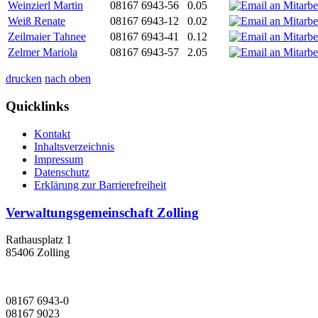
Weinzierl Martin
08167 6943-56
0.05
Weiß Renate
08167 6943-12
0.02
Zeilmaier Tahnee
08167 6943-41
0.12
Zelmer Mariola
08167 6943-57
2.05
drucken
nach oben
Quicklinks
Kontakt
Inhaltsverzeichnis
Impressum
Datenschutz
Erklärung zur Barrierefreiheit
Verwaltungsgemeinschaft Zolling
Rathausplatz 1
85406 Zolling
08167 6943-0
08167 9023