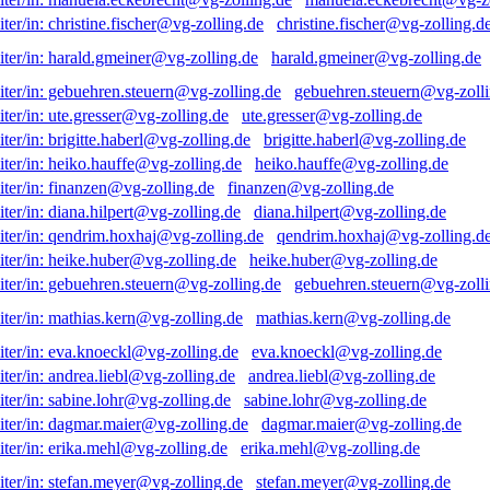
christine.fischer@vg-zolling.d
harald.gmeiner@vg-zolling.de
gebuehren.steuern@vg-zolli
ute.gresser@vg-zolling.de
brigitte.haberl@vg-zolling.de
heiko.hauffe@vg-zolling.de
finanzen@vg-zolling.de
diana.hilpert@vg-zolling.de
qendrim.hoxhaj@vg-zolling.d
heike.huber@vg-zolling.de
gebuehren.steuern@vg-zolli
mathias.kern@vg-zolling.de
eva.knoeckl@vg-zolling.de
andrea.liebl@vg-zolling.de
sabine.lohr@vg-zolling.de
dagmar.maier@vg-zolling.de
erika.mehl@vg-zolling.de
stefan.meyer@vg-zolling.de