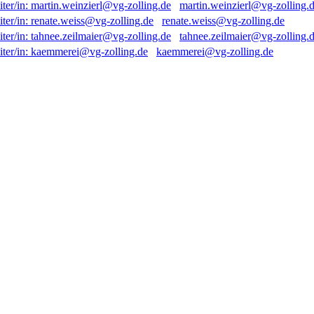
martin.weinzierl@vg-zolling.
renate.weiss@vg-zolling.de
tahnee.zeilmaier@vg-zolling.
kaemmerei@vg-zolling.de