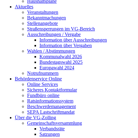
Haushaltspläne
Aktuelles
Veranstaltungen
Bekanntmachungen
Stellenangebote
Straßensperrungen im VG-Bereich
Ausschreibungen / Vergabe
Information über Ausschreibungen
Information über Vergaben
Wahlen / Abstimmungen
Kommunalwahl 2026
Bundestagswahl 2025
Europawahl 2024
Notrufnummern
Behördenservice Online
Online Services
Sicheres Kontaktformular
Fundbüro online
Ratsinformationssystem
Beschwerdemanagement
SEPA Lastschriftmandat
Über die VG-Zolling
Gemeinschaftsversammlung
Verbandsräte
Satzungen