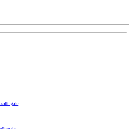
zolling.de
lling.de