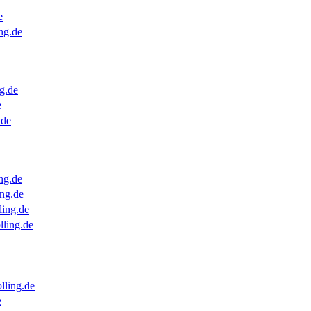
e
ng.de
g.de
e
.de
ng.de
ng.de
ling.de
lling.de
lling.de
e