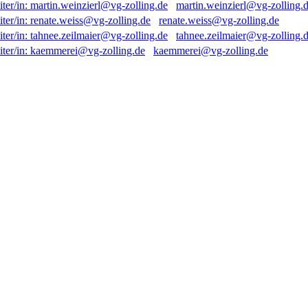
martin.weinzierl@vg-zolling.
renate.weiss@vg-zolling.de
tahnee.zeilmaier@vg-zolling.
kaemmerei@vg-zolling.de