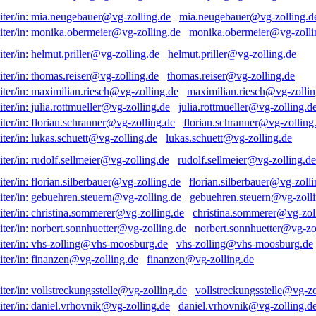
mia.neugebauer@vg-zolling.d
monika.obermeier@vg-zolli
helmut.priller@vg-zolling.de
thomas.reiser@vg-zolling.de
maximilian.riesch@vg-zollin
julia.rottmueller@vg-zolling.d
florian.schranner@vg-zolling
lukas.schuett@vg-zolling.de
rudolf.sellmeier@vg-zolling.de
florian.silberbauer@vg-zolli
gebuehren.steuern@vg-zolli
christina.sommerer@vg-zol
norbert.sonnhuetter@vg-zo
vhs-zolling@vhs-moosburg.de
finanzen@vg-zolling.de
vollstreckungsstelle@vg-zo
daniel.vrhovnik@vg-zolling.d