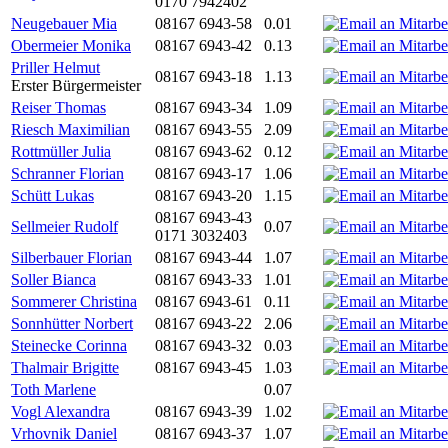
0170 7942402
Neugebauer Mia
08167 6943-58
0.01
Obermeier Monika
08167 6943-42
0.13
Priller Helmut
08167 6943-18
1.13
Erster Bürgermeister
Reiser Thomas
08167 6943-34
1.09
Riesch Maximilian
08167 6943-55
2.09
Rottmüller Julia
08167 6943-62
0.12
Schranner Florian
08167 6943-17
1.06
Schütt Lukas
08167 6943-20
1.15
08167 6943-43
Sellmeier Rudolf
0.07
0171 3032403
Silberbauer Florian
08167 6943-44
1.07
Soller Bianca
08167 6943-33
1.01
Sommerer Christina
08167 6943-61
0.11
Sonnhütter Norbert
08167 6943-22
2.06
Steinecke Corinna
08167 6943-32
0.03
Thalmair Brigitte
08167 6943-45
1.03
Toth Marlene
0.07
Vogl Alexandra
08167 6943-39
1.02
Vrhovnik Daniel
08167 6943-37
1.07