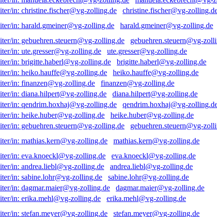
christine.fischer@vg-zolling.d
harald.gmeiner@vg-zolling.de
gebuehren.steuern@vg-zolli
ute.gresser@vg-zolling.de
brigitte.haberl@vg-zolling.de
heiko.hauffe@vg-zolling.de
finanzen@vg-zolling.de
diana.hilpert@vg-zolling.de
qendrim.hoxhaj@vg-zolling.d
heike.huber@vg-zolling.de
gebuehren.steuern@vg-zolli
mathias.kern@vg-zolling.de
eva.knoeckl@vg-zolling.de
andrea.liebl@vg-zolling.de
sabine.lohr@vg-zolling.de
dagmar.maier@vg-zolling.de
erika.mehl@vg-zolling.de
stefan.meyer@vg-zolling.de