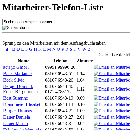
Mitarbeiter-Telefon-Liste
Sprung zu den Mitarbeitern mit dem Anfangsbuchstaben:
a
B
D
E
F
G
H
K
L
M
N
O
P
R
S
T
V
W
Z
Telefonliste der M
Name
Telefon
Zimmer
actago GmbH
09951 99990-20
Baier Marianne
08167 6943-51
1.14
Beck Silvia
08167 6943-26
1.04
Berger Dominik
08167 6943-46
1.12
Erster Bürgermeister
0171 4788152
Best Susanne
08167 6943-19
0.09
Brandmeier Elisabeth
08167 6943-13
0.10
Burger Thomas
08167 6943-21
1.09
Dauer Daniela
08167 6943-27
2.01
Dauer Martin
08167 6943-31
0.04
Eckebrecht Manuela
08167 6943-59
1.14