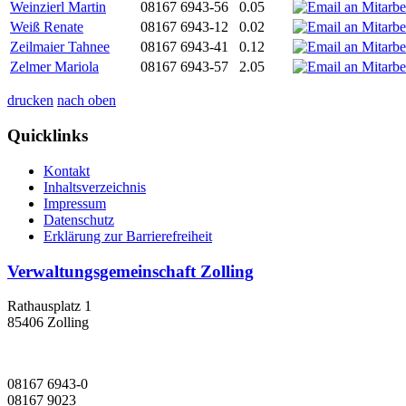
Weinzierl Martin
08167 6943-56
0.05
Weiß Renate
08167 6943-12
0.02
Zeilmaier Tahnee
08167 6943-41
0.12
Zelmer Mariola
08167 6943-57
2.05
drucken
nach oben
Quicklinks
Kontakt
Inhaltsverzeichnis
Impressum
Datenschutz
Erklärung zur Barrierefreiheit
Verwaltungsgemeinschaft Zolling
Rathausplatz 1
85406 Zolling
08167 6943-0
08167 9023