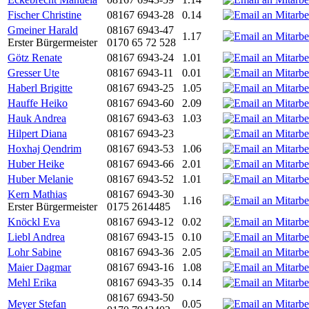
Fischer Christine
08167 6943-28
0.14
Gmeiner Harald
08167 6943-47
1.17
Erster Bürgermeister
0170 65 72 528
Götz Renate
08167 6943-24
1.01
Gresser Ute
08167 6943-11
0.01
Haberl Brigitte
08167 6943-25
1.05
Hauffe Heiko
08167 6943-60
2.09
Hauk Andrea
08167 6943-63
1.03
Hilpert Diana
08167 6943-23
Hoxhaj Qendrim
08167 6943-53
1.06
Huber Heike
08167 6943-66
2.01
Huber Melanie
08167 6943-52
1.01
Kern Mathias
08167 6943-30
1.16
Erster Bürgermeister
0175 2614485
Knöckl Eva
08167 6943-12
0.02
Liebl Andrea
08167 6943-15
0.10
Lohr Sabine
08167 6943-36
2.05
Maier Dagmar
08167 6943-16
1.08
Mehl Erika
08167 6943-35
0.14
08167 6943-50
Meyer Stefan
0.05