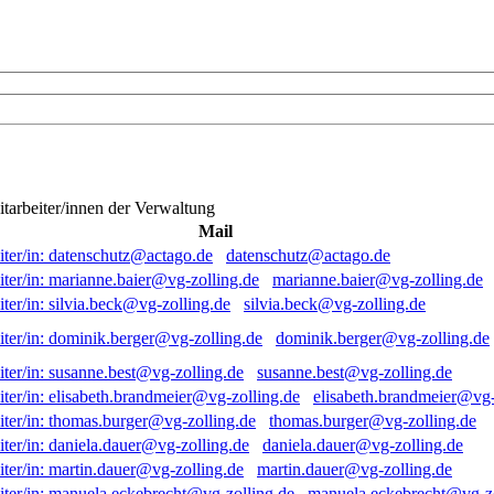
itarbeiter/innen der Verwaltung
Mail
datenschutz@actago.de
marianne.baier@vg-zolling.de
silvia.beck@vg-zolling.de
dominik.berger@vg-zolling.de
susanne.best@vg-zolling.de
elisabeth.brandmeier@vg-
thomas.burger@vg-zolling.de
daniela.dauer@vg-zolling.de
martin.dauer@vg-zolling.de
manuela.eckebrecht@vg-zo