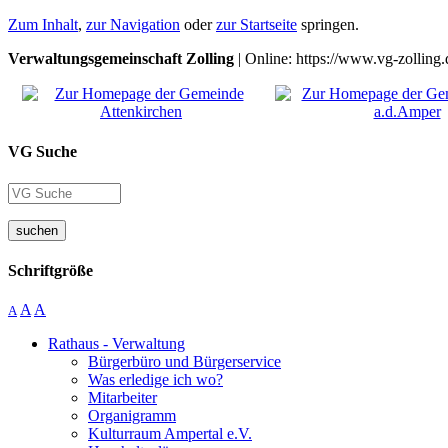
Zum Inhalt
,
zur Navigation
oder
zur Startseite
springen.
Verwaltungsgemeinschaft Zolling
| Online: https://www.vg-zolling.
VG Suche
suchen
Schriftgröße
A
A
A
Rathaus - Verwaltung
Bürgerbüro und Bürgerservice
Was erledige ich wo?
Mitarbeiter
Organigramm
Kulturraum Ampertal e.V.