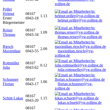
zolling.de
Priller
Helmut
08167
1.13
Erster
6943-18
helmut.priller@vg-zolling.de
Bürgermeister
Reiser
08167
1.09
Thomas
6943-34
thomas.reiser@vg-zolling.de
Riesch
08167
2.09
Maximilian
6943-55
maximilian.riesch@vg-
zolling.de
Rottmüller
08167
0.12
Julia
6943-62
julia.rottmueller@vg-zolling.de
Schranner
08167
1.06
Florian
6943-17
florian.schranner@vg-
zolling.de
08167
Schütt Lukas
1.15
6943-20
lukas.schuett@vg-zolling.de
08167