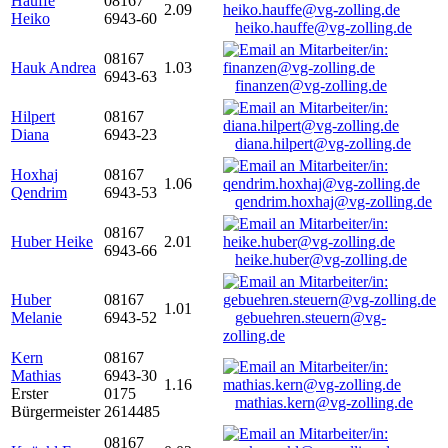
Hauffe
08167
2.09
Heiko
6943-60
heiko.hauffe@vg-zolling.de
08167
Hauk Andrea
1.03
6943-63
finanzen@vg-zolling.de
Hilpert
08167
Diana
6943-23
diana.hilpert@vg-zolling.de
Hoxhaj
08167
1.06
Qendrim
6943-53
qendrim.hoxhaj@vg-zolling.de
08167
Huber Heike
2.01
6943-66
heike.huber@vg-zolling.de
Huber
08167
1.01
Melanie
6943-52
gebuehren.steuern@vg-
zolling.de
Kern
08167
Mathias
6943-30
1.16
Erster
0175
mathias.kern@vg-zolling.de
Bürgermeister
2614485
08167