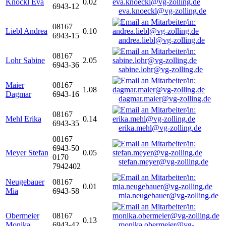
Knöckl Eva
0.02
6943-12
eva.knoeckl@vg-zolling.de
08167
Liebl Andrea
0.10
6943-15
andrea.liebl@vg-zolling.de
08167
Lohr Sabine
2.05
6943-36
sabine.lohr@vg-zolling.de
Maier
08167
1.08
Dagmar
6943-16
dagmar.maier@vg-zolling.de
08167
Mehl Erika
0.14
6943-35
erika.mehl@vg-zolling.de
08167
6943-50
Meyer Stefan
0.05
0170
stefan.meyer@vg-zolling.de
7942402
Neugebauer
08167
0.01
Mia
6943-58
mia.neugebauer@vg-zolling.de
Obermeier
08167
0.13
Monika
6943-42
monika.obermeier@vg-