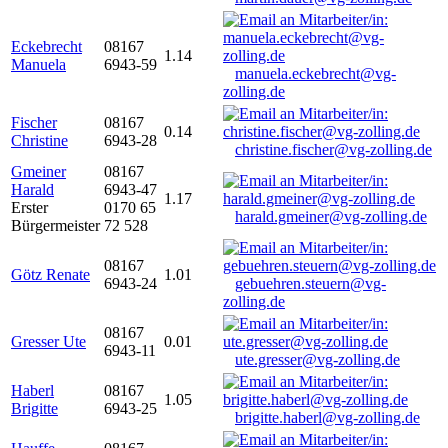
Eckebrecht
08167
1.14
Manuela
6943-59
manuela.eckebrecht@vg-
zolling.de
Fischer
08167
0.14
Christine
6943-28
christine.fischer@vg-zolling.de
Gmeiner
08167
Harald
6943-47
1.17
Erster
0170 65
harald.gmeiner@vg-zolling.de
Bürgermeister
72 528
08167
Götz Renate
1.01
6943-24
gebuehren.steuern@vg-
zolling.de
08167
Gresser Ute
0.01
6943-11
ute.gresser@vg-zolling.de
Haberl
08167
1.05
Brigitte
6943-25
brigitte.haberl@vg-zolling.de