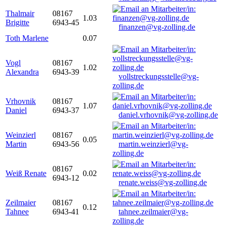
Thalmair
08167
1.03
Brigitte
6943-45
finanzen@vg-zolling.de
Toth Marlene
0.07
Vogl
08167
1.02
Alexandra
6943-39
vollstreckungsstelle@vg-
zolling.de
Vrhovnik
08167
1.07
Daniel
6943-37
daniel.vrhovnik@vg-zolling.de
Weinzierl
08167
0.05
Martin
6943-56
martin.weinzierl@vg-
zolling.de
08167
Weiß Renate
0.02
6943-12
renate.weiss@vg-zolling.de
Zeilmaier
08167
0.12
Tahnee
6943-41
tahnee.zeilmaier@vg-
zolling.de