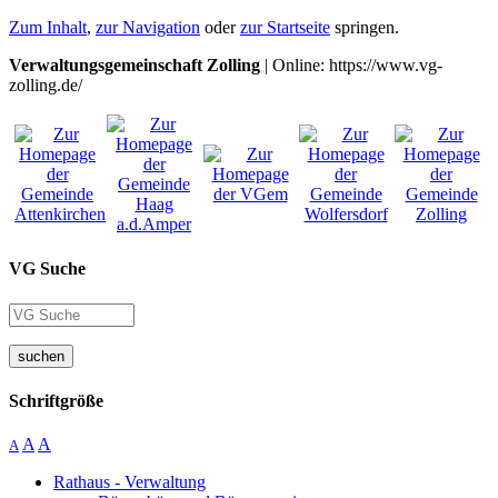
Zum Inhalt
,
zur Navigation
oder
zur Startseite
springen.
Verwaltungsgemeinschaft Zolling
| Online: https://www.vg-
zolling.de/
VG Suche
suchen
Schriftgröße
A
A
A
Rathaus - Verwaltung