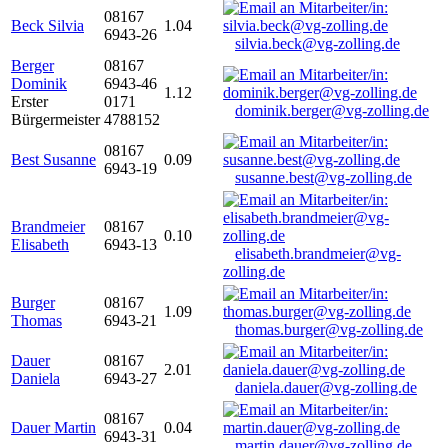
08167
Beck Silvia
1.04
6943-26
silvia.beck@vg-zolling.de
Berger
08167
Dominik
6943-46
1.12
Erster
0171
dominik.berger@vg-zolling.de
Bürgermeister
4788152
08167
Best Susanne
0.09
6943-19
susanne.best@vg-zolling.de
Brandmeier
08167
0.10
Elisabeth
6943-13
elisabeth.brandmeier@vg-
zolling.de
Burger
08167
1.09
Thomas
6943-21
thomas.burger@vg-zolling.de
Dauer
08167
2.01
Daniela
6943-27
daniela.dauer@vg-zolling.de
08167
Dauer Martin
0.04
6943-31
martin.dauer@vg-zolling.de