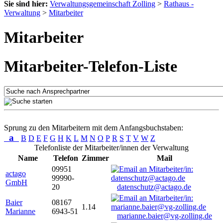
Sie sind hier:
Verwaltungsgemeinschaft Zolling
>
Rathaus -
Verwaltung
>
Mitarbeiter
Mitarbeiter
Mitarbeiter-Telefon-Liste
Sprung zu den Mitarbeitern mit dem Anfangsbuchstaben:
a
B
D
E
F
G
H
K
L
M
N
O
P
R
S
T
V
W
Z
Telefonliste der Mitarbeiter/innen der Verwaltung
Name
Telefon
Zimmer
Mail
09951
actago
99990-
GmbH
20
datenschutz@actago.de
Baier
08167
1.14
Marianne
6943-51
marianne.baier@vg-zolling.de