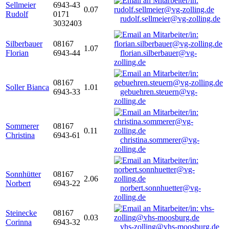
Sellmeier
6943-43
0.07
Rudolf
0171
rudolf.sellmeier@vg-zolling.de
3032403
Silberbauer
08167
1.07
Florian
6943-44
florian.silberbauer@vg-
zolling.de
08167
Soller Bianca
1.01
6943-33
gebuehren.steuern@vg-
zolling.de
Sommerer
08167
0.11
Christina
6943-61
christina.sommerer@vg-
zolling.de
Sonnhütter
08167
2.06
Norbert
6943-22
norbert.sonnhuetter@vg-
zolling.de
Steinecke
08167
0.03
Corinna
6943-32
vhs-zolling@vhs-moosburg.de