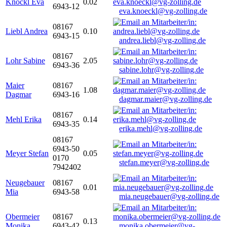
Knöckl Eva
0.02
6943-12
eva.knoeckl@vg-zolling.de
08167
Liebl Andrea
0.10
6943-15
andrea.liebl@vg-zolling.de
08167
Lohr Sabine
2.05
6943-36
sabine.lohr@vg-zolling.de
Maier
08167
1.08
Dagmar
6943-16
dagmar.maier@vg-zolling.de
08167
Mehl Erika
0.14
6943-35
erika.mehl@vg-zolling.de
08167
6943-50
Meyer Stefan
0.05
0170
stefan.meyer@vg-zolling.de
7942402
Neugebauer
08167
0.01
Mia
6943-58
mia.neugebauer@vg-zolling.de
Obermeier
08167
0.13
Monika
6943-42
monika.obermeier@vg-