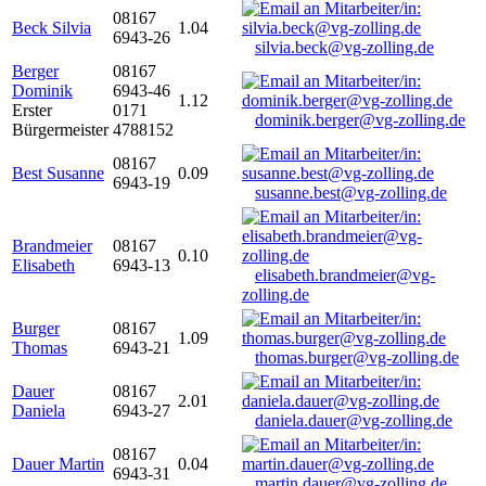
08167
Beck Silvia
1.04
6943-26
silvia.beck@vg-zolling.de
Berger
08167
Dominik
6943-46
1.12
Erster
0171
dominik.berger@vg-zolling.de
Bürgermeister
4788152
08167
Best Susanne
0.09
6943-19
susanne.best@vg-zolling.de
Brandmeier
08167
0.10
Elisabeth
6943-13
elisabeth.brandmeier@vg-
zolling.de
Burger
08167
1.09
Thomas
6943-21
thomas.burger@vg-zolling.de
Dauer
08167
2.01
Daniela
6943-27
daniela.dauer@vg-zolling.de
08167
Dauer Martin
0.04
6943-31
martin.dauer@vg-zolling.de