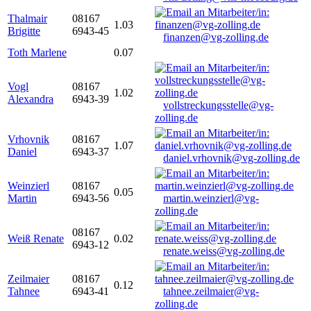
Thalmair
08167
1.03
Brigitte
6943-45
finanzen@vg-zolling.de
Toth Marlene
0.07
Vogl
08167
1.02
Alexandra
6943-39
vollstreckungsstelle@vg-
zolling.de
Vrhovnik
08167
1.07
Daniel
6943-37
daniel.vrhovnik@vg-zolling.de
Weinzierl
08167
0.05
Martin
6943-56
martin.weinzierl@vg-
zolling.de
08167
Weiß Renate
0.02
6943-12
renate.weiss@vg-zolling.de
Zeilmaier
08167
0.12
Tahnee
6943-41
tahnee.zeilmaier@vg-
zolling.de