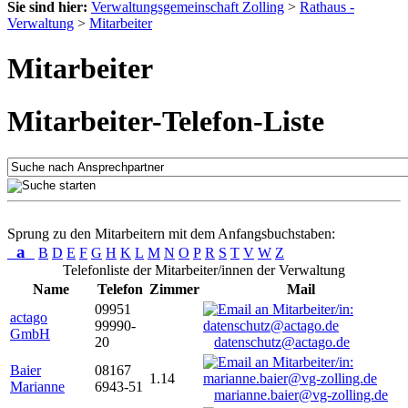
Sie sind hier:
Verwaltungsgemeinschaft Zolling
>
Rathaus -
Verwaltung
>
Mitarbeiter
Mitarbeiter
Mitarbeiter-Telefon-Liste
Sprung zu den Mitarbeitern mit dem Anfangsbuchstaben:
a
B
D
E
F
G
H
K
L
M
N
O
P
R
S
T
V
W
Z
Telefonliste der Mitarbeiter/innen der Verwaltung
Name
Telefon
Zimmer
Mail
09951
actago
99990-
GmbH
20
datenschutz@actago.de
Baier
08167
1.14
Marianne
6943-51
marianne.baier@vg-zolling.de