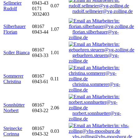
Sellmeier
6943-43
0.07
Rudolf
0171
rudolf.sellmeier@vg-zolling.de
3032403
Silberbauer
08167
1.07
Florian
6943-44
florian.silberbauer@vg-
zolling.de
08167
Soller Bianca
1.01
6943-33
gebuehren.steuern@vg-
zolling.de
Sommerer
08167
0.11
Christina
6943-61
christina.sommerer@vg-
zolling.de
Sonnhütter
08167
2.06
Norbert
6943-22
norbert.sonnhuetter@vg-
zolling.de
Steinecke
08167
0.03
Corinna
6943-32
vhs-zolling@vhs-moosburg.de