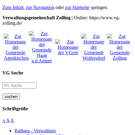
Zum Inhalt
,
zur Navigation
oder
zur Startseite
springen.
Verwaltungsgemeinschaft Zolling
| Online: https://www.vg-
zolling.de/
VG Suche
suchen
Schriftgröße
A
A
A
Rathaus - Verwaltung