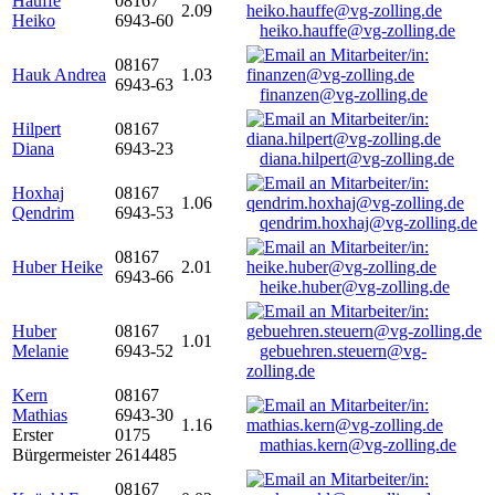
Hauffe
08167
2.09
Heiko
6943-60
heiko.hauffe@vg-zolling.de
08167
Hauk Andrea
1.03
6943-63
finanzen@vg-zolling.de
Hilpert
08167
Diana
6943-23
diana.hilpert@vg-zolling.de
Hoxhaj
08167
1.06
Qendrim
6943-53
qendrim.hoxhaj@vg-zolling.de
08167
Huber Heike
2.01
6943-66
heike.huber@vg-zolling.de
Huber
08167
1.01
Melanie
6943-52
gebuehren.steuern@vg-
zolling.de
Kern
08167
Mathias
6943-30
1.16
Erster
0175
mathias.kern@vg-zolling.de
Bürgermeister
2614485
08167