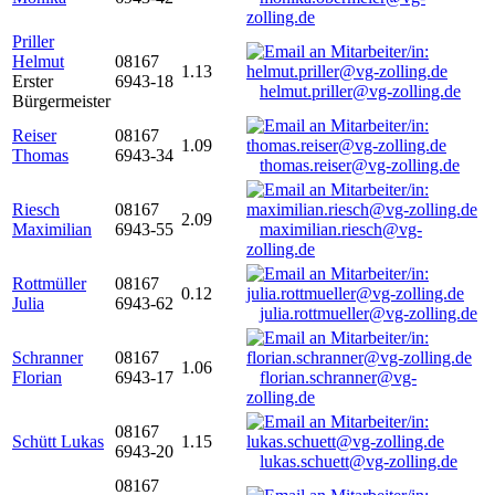
zolling.de
Priller
Helmut
08167
1.13
Erster
6943-18
helmut.priller@vg-zolling.de
Bürgermeister
Reiser
08167
1.09
Thomas
6943-34
thomas.reiser@vg-zolling.de
Riesch
08167
2.09
Maximilian
6943-55
maximilian.riesch@vg-
zolling.de
Rottmüller
08167
0.12
Julia
6943-62
julia.rottmueller@vg-zolling.de
Schranner
08167
1.06
Florian
6943-17
florian.schranner@vg-
zolling.de
08167
Schütt Lukas
1.15
6943-20
lukas.schuett@vg-zolling.de
08167