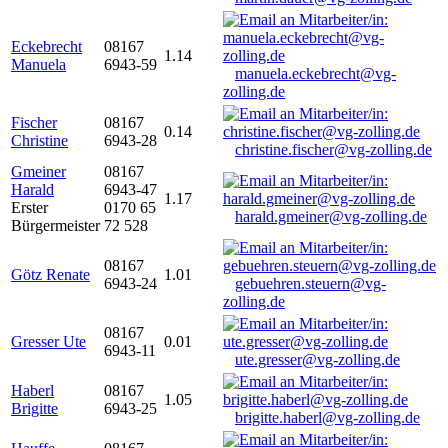
Eckebrecht
08167
1.14
Manuela
6943-59
manuela.eckebrecht@vg-
zolling.de
Fischer
08167
0.14
Christine
6943-28
christine.fischer@vg-zolling.de
Gmeiner
08167
Harald
6943-47
1.17
Erster
0170 65
harald.gmeiner@vg-zolling.de
Bürgermeister
72 528
08167
Götz Renate
1.01
6943-24
gebuehren.steuern@vg-
zolling.de
08167
Gresser Ute
0.01
6943-11
ute.gresser@vg-zolling.de
Haberl
08167
1.05
Brigitte
6943-25
brigitte.haberl@vg-zolling.de