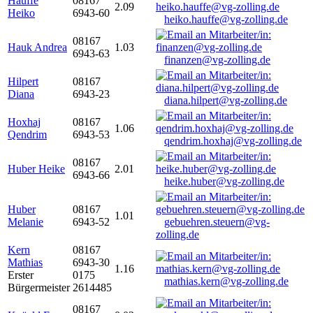
Hauffe
08167
2.09
Heiko
6943-60
heiko.hauffe@vg-zolling.de
08167
Hauk Andrea
1.03
6943-63
finanzen@vg-zolling.de
Hilpert
08167
Diana
6943-23
diana.hilpert@vg-zolling.de
Hoxhaj
08167
1.06
Qendrim
6943-53
qendrim.hoxhaj@vg-zolling.de
08167
Huber Heike
2.01
6943-66
heike.huber@vg-zolling.de
Huber
08167
1.01
Melanie
6943-52
gebuehren.steuern@vg-
zolling.de
Kern
08167
Mathias
6943-30
1.16
Erster
0175
mathias.kern@vg-zolling.de
Bürgermeister
2614485
08167