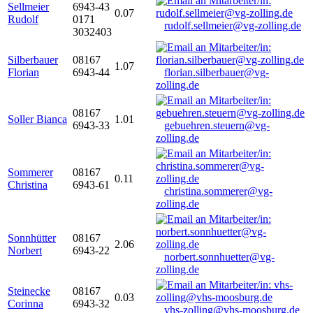
Sellmeier
6943-43
0.07
Rudolf
0171
rudolf.sellmeier@vg-zolling.de
3032403
Silberbauer
08167
1.07
Florian
6943-44
florian.silberbauer@vg-
zolling.de
08167
Soller Bianca
1.01
6943-33
gebuehren.steuern@vg-
zolling.de
Sommerer
08167
0.11
Christina
6943-61
christina.sommerer@vg-
zolling.de
Sonnhütter
08167
2.06
Norbert
6943-22
norbert.sonnhuetter@vg-
zolling.de
Steinecke
08167
0.03
Corinna
6943-32
vhs-zolling@vhs-moosburg.de