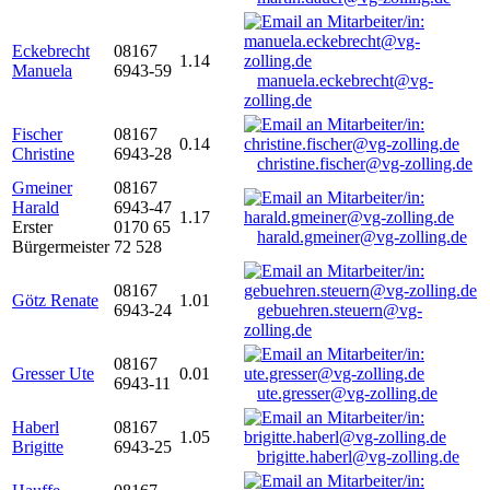
Eckebrecht
08167
1.14
Manuela
6943-59
manuela.eckebrecht@vg-
zolling.de
Fischer
08167
0.14
Christine
6943-28
christine.fischer@vg-zolling.de
Gmeiner
08167
Harald
6943-47
1.17
Erster
0170 65
harald.gmeiner@vg-zolling.de
Bürgermeister
72 528
08167
Götz Renate
1.01
6943-24
gebuehren.steuern@vg-
zolling.de
08167
Gresser Ute
0.01
6943-11
ute.gresser@vg-zolling.de
Haberl
08167
1.05
Brigitte
6943-25
brigitte.haberl@vg-zolling.de