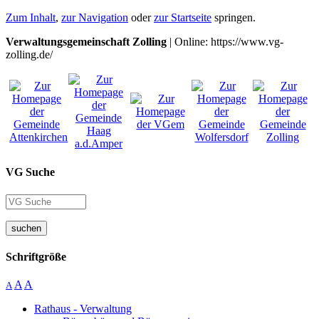
Zum Inhalt
,
zur Navigation
oder
zur Startseite
springen.
Verwaltungsgemeinschaft Zolling
| Online: https://www.vg-
zolling.de/
VG Suche
suchen
Schriftgröße
A
A
A
Rathaus - Verwaltung