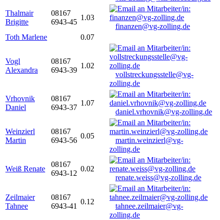
Thalmair
08167
1.03
Brigitte
6943-45
finanzen@vg-zolling.de
Toth Marlene
0.07
Vogl
08167
1.02
Alexandra
6943-39
vollstreckungsstelle@vg-
zolling.de
Vrhovnik
08167
1.07
Daniel
6943-37
daniel.vrhovnik@vg-zolling.de
Weinzierl
08167
0.05
Martin
6943-56
martin.weinzierl@vg-
zolling.de
08167
Weiß Renate
0.02
6943-12
renate.weiss@vg-zolling.de
Zeilmaier
08167
0.12
Tahnee
6943-41
tahnee.zeilmaier@vg-
zolling.de