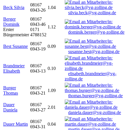
08167
Beck Silvia
1.04
6943-26
silvia.beck@vg-zolling.de
Berger
08167
Dominik
6943-46
1.12
Erster
0171
dominik.berger@vg-zolling.de
Bürgermeister
4788152
08167
Best Susanne
0.09
6943-19
susanne.best@vg-zolling.de
Brandmeier
08167
0.10
Elisabeth
6943-13
elisabeth.brandmeier@vg-
zolling.de
Burger
08167
1.09
Thomas
6943-21
thomas.burger@vg-zolling.de
Dauer
08167
2.01
Daniela
6943-27
daniela.dauer@vg-zolling.de
08167
Dauer Martin
0.04
6943-31
martin.dauer@vg-zolling.de