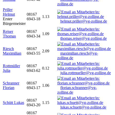
zolling.de
Priller
Helmut
08167
1.13
Erster
6943-18
helmut.priller@vg-zolling.de
Bürgermeister
Reiser
08167
1.09
Thomas
6943-34
thomas.reiser@vg-zolling.de
Riesch
08167
2.09
Maximilian
6943-55
maximilian.riesch@vg-
zolling.de
Rottmüller
08167
0.12
Julia
6943-62
julia.rottmueller@vg-zolling.de
Schranner
08167
1.06
Florian
6943-17
florian.schranner@vg-
zolling.de
08167
Schütt Lukas
1.15
6943-20
lukas.schuett@vg-zolling.de
08167