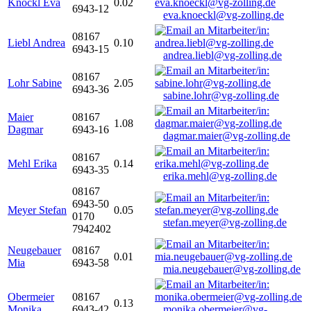
Knöckl Eva
0.02
6943-12
eva.knoeckl@vg-zolling.de
08167
Liebl Andrea
0.10
6943-15
andrea.liebl@vg-zolling.de
08167
Lohr Sabine
2.05
6943-36
sabine.lohr@vg-zolling.de
Maier
08167
1.08
Dagmar
6943-16
dagmar.maier@vg-zolling.de
08167
Mehl Erika
0.14
6943-35
erika.mehl@vg-zolling.de
08167
6943-50
Meyer Stefan
0.05
0170
stefan.meyer@vg-zolling.de
7942402
Neugebauer
08167
0.01
Mia
6943-58
mia.neugebauer@vg-zolling.de
Obermeier
08167
0.13
Monika
6943-42
monika.obermeier@vg-