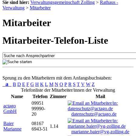
Sie sind hier:
Verwaltungsgemeinschaft Zolling
>
Rathaus -
Verwaltung
>
Mitarbeiter
Mitarbeiter
Mitarbeiter-Telefon-Liste
Sprung zu den Mitarbeitern mit dem Anfangsbuchstaben:
a
B
D
E
F
G
H
K
L
M
N
O
P
R
S
T
V
W
Z
Telefonliste der Mitarbeiter/innen der Verwaltung
Name
Telefon
Zimmer
Mail
09951
actago
99990-
GmbH
20
datenschutz@actago.de
Baier
08167
1.14
Marianne
6943-51
marianne.baier@vg-zolling.de